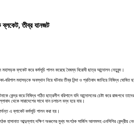
 ব্লকেট, তীব্র যানজট
দে মহাসড়ক ব্লকেট করে কর্মসূচি পালন করেছে বৈষম্য বিরোধী ছাত্র আন্দোলন নেতৃবৃন্দ।
ন ঢাকা-বরিশাল মহাসড়কে অবস্থান নিয়ে ঘটনার তীব্র নিন্দা ও প্রতিবাদ জানিয়ে নিষিদ্ধ ঘোষি
ঘটনাকে কেন্দ্র করে নিষিদ্ধ গঠিত ছাত্রলীগ বরিশালে যদি আন্দোলনের চেষ্টা করে রাজপথে তাদ
নথুল্লাবাদ থেকে সারাদেশের সাথে যান চলাচল বন্ধ হয়ে যায়।
র্যন্ত এ ব্লাকেট কর্মসূচি পালন করা হয়।
গঠক হাসানাত আব্দুল্লাহ দক্ষিণ অঞ্চলের মুখ্য সংগঠক সার্জিস আলমসহ এনসিপির কেন্দ্রীয় নে