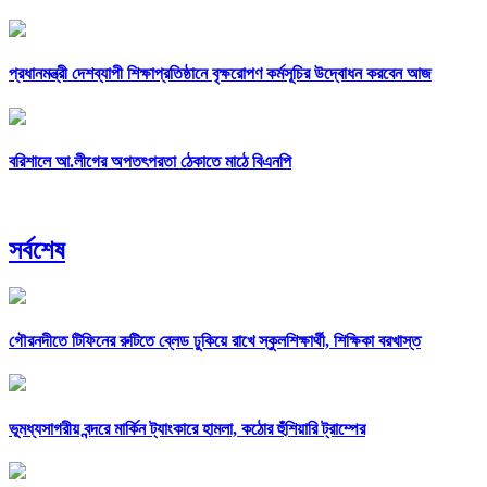
প্রধানমন্ত্রী দেশব্যাপী শিক্ষাপ্রতিষ্ঠানে বৃক্ষরোপণ কর্মসূচির উদ্বোধন করবেন আজ
বরিশালে আ.লীগের অপতৎপরতা ঠেকাতে মাঠে বিএনপি
সর্বশেষ
গৌরনদীতে টিফিনের রুটিতে ব্লেড ঢুকিয়ে রাখে স্কুলশিক্ষার্থী, শিক্ষিকা বরখাস্ত
ভূমধ্যসাগরীয় বন্দরে মার্কিন ট্যাংকারে হামলা, কঠোর হুঁশিয়ারি ট্রাম্পের