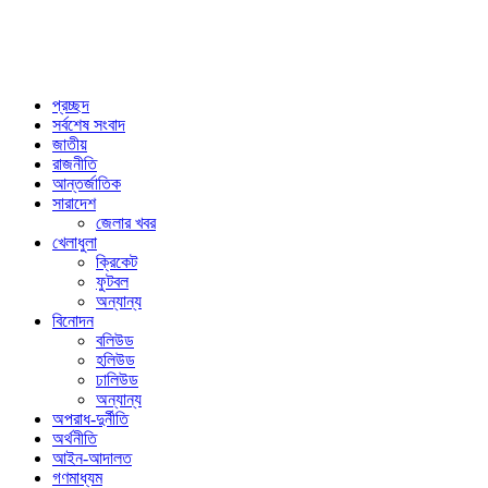
প্রচ্ছদ
সর্বশেষ সংবাদ
জাতীয়
রাজনীতি
আন্তর্জাতিক
সারাদেশ
জেলার খবর
খেলাধুলা
ক্রিকেট
ফুটবল
অন্যান্য
বিনোদন
বলিউড
হলিউড
ঢালিউড
অন্যান্য
অপরাধ-দুর্নীতি
অর্থনীতি
আইন-আদালত
গণমাধ্যম