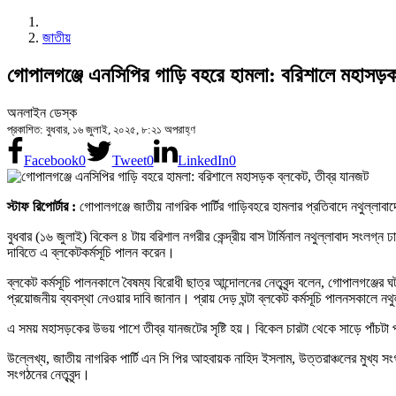
জাতীয়
গোপালগঞ্জে এনসিপির গাড়ি বহরে হামলা: বরিশালে মহাসড়ক
অনলাইন ডেস্ক
প্রকাশিত: বুধবার, ১৬ জুলাই, ২০২৫, ৮:২১ অপরাহ্ণ
Facebook
0
Tweet
0
LinkedIn
0
স্টাফ রিপোর্টার :
গোপালগঞ্জে জাতীয় নাগরিক পার্টির গাড়িবহরে হামলার প্রতিবাদে নথুল্লাবা
বুধবার (১৬ জুলাই) বিকেল ৪ টায় বরিশাল নগরীর কেন্দ্রীয় বাস টার্মিনাল নথুল্লাবাদ সংলগ্
দাবিতে এ ব্লকেটকর্মসূচি পালন করেন।
ব্লকেট কর্মসূচি পালনকালে বৈষম্য বিরোধী ছাত্র আন্দোলনের নেতৃবৃন্দ বলেন, গোপালগঞ্জের 
প্রয়োজনীয় ব্যবস্থা নেওয়ার দাবি জানান। প্রায় দেড় ঘন্টা ব্লকেট কর্মসূচি পালনসকালে 
এ সময় মহাসড়কের উভয় পাশে তীব্র যানজটের সৃষ্টি হয়। বিকেল চারটা থেকে সাড়ে পাঁচটা প
উল্লেখ্য, জাতীয় নাগরিক পার্টি এন সি পির আহবায়ক নাহিদ ইসলাম, উত্তরাঞ্চলের মুখ্য সং
সংগঠনের নেতৃবৃন্দ।