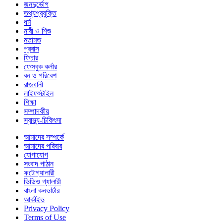
জনদুর্ভোগ
তথ্যপ্রযুক্তি
ধর্ম
নারী ও শিশু
মতামত
প্রবাস
ফিচার
ফেসবুক কর্নার
বন ও পরিবেশ
রাজধানী
লাইফস্টাইল
শিক্ষা
সম্পাদকীয়
স্বাস্থ্য-চিকিৎসা
আমাদের সম্পর্কে
আমাদের পরিবার
যোগাযোগ
সংবাদ পাঠান
ফটোগ্যালারী
ভিডিও গ্যালারী
বাংলা কনভার্টার
আর্কাইভ
Privacy Policy
Terms of Use