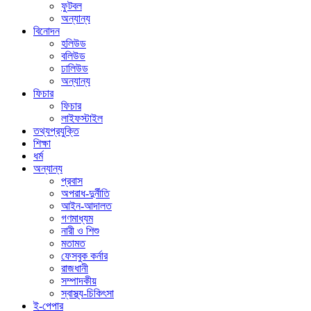
ফুটবল
অন্যান্য
বিনোদন
হলিউড
বলিউড
ঢালিউড
অন্যান্য
ফিচার
ফিচার
লাইফস্টাইল
তথ্যপ্রযুক্তি
শিক্ষা
ধর্ম
অন্যান্য
প্রবাস
অপরাধ-দুর্নীতি
আইন-আদালত
গণমাধ্যম
নারী ও শিশু
মতামত
ফেসবুক কর্নার
রাজধানী
সম্পাদকীয়
স্বাস্থ্য-চিকিৎসা
ই-পেপার