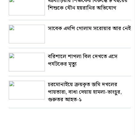
মঠবাড়িয়ায় শিক্ষকের বিরুদ্ধে ৮ বছরের
শিশুকে যৌন হয়রানির অভিযোগ
সাবেক এমপি গোলাম সরোয়ার আর নেই
বরিশালে শাপলা বিল দেখতে এসে
পর্যটকের মৃত্যু
চরমোনাইয়ে ক্রয়কৃত জমি দখলের
পায়তারা, বাধা দেয়ায় হামলা-ভাংচুর,
গুরুতর আহত-১