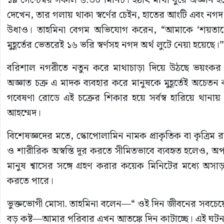
১৯ সেপ্টেম্বর সকাল ৬:৩০ মিনিট। হঠাৎ মাথা ঘুরে অজ্ঞান
দেখেন, তার গলায় থাকা স্বর্ণের চেইন, হাতের আংটি এবং নগদ
উধাও। তাহমিনা বেগম অভিযোগ করেন, “আমাকে ‘শয়তানের
মুহূর্তের ভেতরেই ১৬ ভরি স্বর্ণসহ নগদ অর্থ লুটে নেয়া হয়েছে।”
বরিশাল নগরীতে নতুন করে মাথাচাড়া দিয়ে উঠছে ভয়ংকর 
অজ্ঞাত চক্র এ মাদক ব্যবহার করে মানুষকে মুহূর্তেই অচেতন
গবেষণা রোডে এই চক্রের শিকার হয়ে সর্বস্ব হারিয়ে থান
আহম্মেদ।
বিশেষজ্ঞদের মতে, স্কোপোলামিন নামক প্রাকৃতিক বা কৃত্রিম 
ও শারীরিক অস্বস্তি দূর করতে সীমিতভাবে ব্যবহৃত হলেও, অ
মানুষ শ্বাসের সঙ্গে গ্রহণ করার কয়েক মিনিটের মধ্যে অসাড় ও
করতে পারে।
ভুক্তভোগী মোসা. তাহমিনা বলেন—“ ওই দিন জীবনের সবচেয়ে বড়
বড় কষ্ট—আমার পরিবার এখন আতঙ্কে দিন কাটাচ্ছে। এই ঘটনা