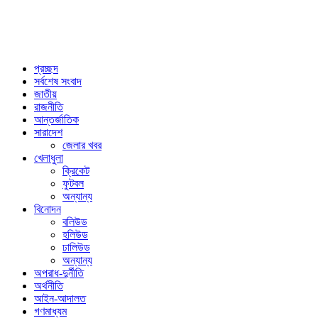
প্রচ্ছদ
সর্বশেষ সংবাদ
জাতীয়
রাজনীতি
আন্তর্জাতিক
সারাদেশ
জেলার খবর
খেলাধুলা
ক্রিকেট
ফুটবল
অন্যান্য
বিনোদন
বলিউড
হলিউড
ঢালিউড
অন্যান্য
অপরাধ-দুর্নীতি
অর্থনীতি
আইন-আদালত
গণমাধ্যম