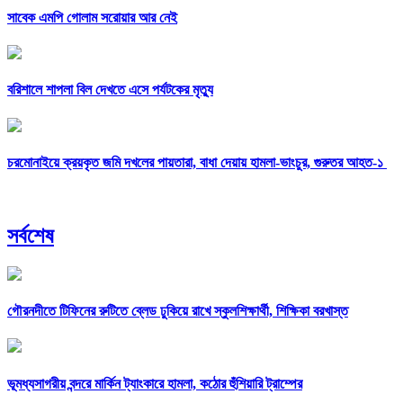
সাবেক এমপি গোলাম সরোয়ার আর নেই
বরিশালে শাপলা বিল দেখতে এসে পর্যটকের মৃত্যু
চরমোনাইয়ে ক্রয়কৃত জমি দখলের পায়তারা, বাধা দেয়ায় হামলা-ভাংচুর, গুরুতর আহত-১
সর্বশেষ
গৌরনদীতে টিফিনের রুটিতে ব্লেড ঢুকিয়ে রাখে স্কুলশিক্ষার্থী, শিক্ষিকা বরখাস্ত
ভূমধ্যসাগরীয় বন্দরে মার্কিন ট্যাংকারে হামলা, কঠোর হুঁশিয়ারি ট্রাম্পের