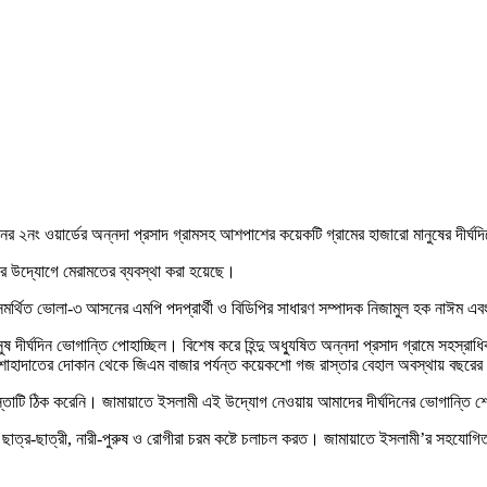
র ২নং ওয়ার্ডের অন্নদা প্রসাদ গ্রামসহ আশপাশের কয়েকটি গ্রামের হাজারো মানুষের দীর্ঘ
র উদ্যোগে মেরামতের ব্যবস্থা করা হয়েছে।
মর্থিত ভোলা-৩ আসনের এমপি পদপ্রার্থী ও বিডিপির সাধারণ সম্পাদক নিজামুল হক নাঈম এব
নুষ দীর্ঘদিন ভোগান্তি পোহাচ্ছিল। বিশেষ করে হিন্দু অধ্যুষিত অন্নদা প্রসাদ গ্রামে সহস্
া। শাহাদাতের দোকান থেকে জিএম বাজার পর্যন্ত কয়েকশো গজ রাস্তার বেহাল অবস্থায় বছর
াস্তাটি ঠিক করেনি। জামায়াতে ইসলামী এই উদ্যোগ নেওয়ায় আমাদের দীর্ঘদিনের ভোগান্তি
ছাত্র-ছাত্রী, নারী-পুরুষ ও রোগীরা চরম কষ্টে চলাচল করত। জামায়াতে ইসলামী’র সহযোগি