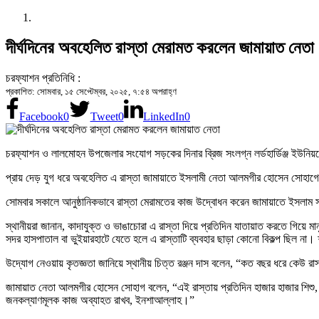
দীর্ঘদিনের অবহেলিত রাস্তা মেরামত করলেন জামায়াত নেতা
চরফ্যাশন প্রতিনিধি :
প্রকাশিত: সোমবার, ১৫ সেপ্টেম্বর, ২০২৫, ৭:৫৪ অপরাহ্ণ
Facebook
0
Tweet
0
LinkedIn
0
চরফ্যাশন ও লালমোহন উপজেলার সংযোগ সড়কের দিনার ব্রিজ সংলগ্ন লর্ডহার্ডিঞ্জ ইউনিয়নে
প্রায় দেড় যুগ ধরে অবহেলিত এ রাস্তা জামায়াতে ইসলামী নেতা আলমগীর হোসেন সোহাগে
সোমবার সকালে আনুষ্ঠানিকভাবে রাস্তা মেরামতের কাজ উদ্বোধন করেন জামায়াতে ইসলাম স
স্থানীয়রা জানান, কাদাযুক্ত ও ভাঙাচোরা এ রাস্তা দিয়ে প্রতিদিন যাতায়াত করতে গিয়ে মা
সদর হাসপাতাল বা ভুইয়ারহাটে যেতে হলে এ রাস্তাটি ব্যবহার ছাড়া কোনো বিকল্প ছিল ন
উদ্যোগ নেওয়ায় কৃতজ্ঞতা জানিয়ে স্থানীয় চিত্ত রঞ্জন দাস বলেন, “কত বছর ধরে কেউ র
জামায়াত নেতা আলমগীর হোসেন সোহাগ বলেন, “এই রাস্তায় প্রতিদিন হাজার হাজার শিশু, 
জনকল্যাণমূলক কাজ অব্যাহত রাখব, ইনশাআল্লাহ।”