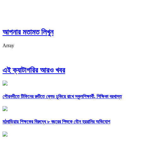
আপনার মতামত লিখুন
Array
এই ক্যাটাগরির আরও খবর
গৌরনদীতে টিফিনের রুটিতে ব্লেড ঢুকিয়ে রাখে স্কুলশিক্ষার্থী, শিক্ষিকা বরখাস্ত
মঠবাড়িয়ায় শিক্ষকের বিরুদ্ধে ৮ বছরের শিশুকে যৌন হয়রানির অভিযোগ