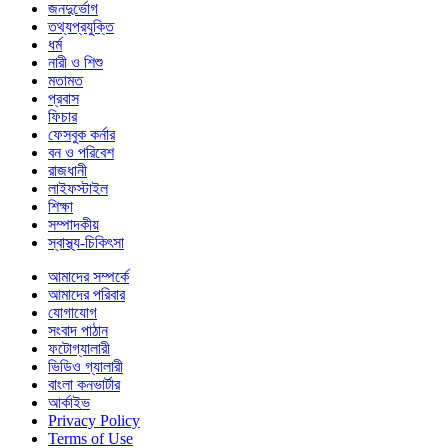
জনদুর্ভোগ
তথ্যপ্রযুক্তি
ধর্ম
নারী ও শিশু
মতামত
প্রবাস
ফিচার
ফেসবুক কর্নার
বন ও পরিবেশ
রাজধানী
লাইফস্টাইল
শিক্ষা
সম্পাদকীয়
স্বাস্থ্য-চিকিৎসা
আমাদের সম্পর্কে
আমাদের পরিবার
যোগাযোগ
সংবাদ পাঠান
ফটোগ্যালারী
ভিডিও গ্যালারী
বাংলা কনভার্টার
আর্কাইভ
Privacy Policy
Terms of Use