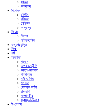
ফুটবল
অন্যান্য
বিনোদন
হলিউড
বলিউড
ঢালিউড
অন্যান্য
ফিচার
ফিচার
লাইফস্টাইল
তথ্যপ্রযুক্তি
শিক্ষা
ধর্ম
অন্যান্য
প্রবাস
অপরাধ-দুর্নীতি
আইন-আদালত
গণমাধ্যম
নারী ও শিশু
মতামত
ফেসবুক কর্নার
রাজধানী
সম্পাদকীয়
স্বাস্থ্য-চিকিৎসা
ই-পেপার