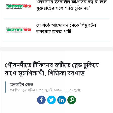
‘লেবাননে ইসরাইলি আগ্রাসন বন্ধ না হলে
যুক্তরাষ্ট্রের সঙ্গে শান্তি চুক্তি নয়’
যে শর্তে আন্দোলন থেকে পিছু হটল
ককরোচ জনতা পার্টি
গৌরনদীতে টিফিনের রুটিতে ব্লেড ঢুকিয়ে
রাখে স্কুলশিক্ষার্থী, শিক্ষিকা বরখাস্ত
অনলাইন ডেস্ক
প্রকাশিত: বৃহস্পতিবার, ৩০ জুলাই, ২০২৬, ১১:০২ পূর্বাহ্ণ