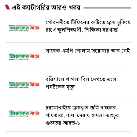
এই ক্যাটাগরির আরও খবর
গৌরনদীতে টিফিনের রুটিতে ব্লেড ঢুকিয়ে
রাখে স্কুলশিক্ষার্থী, শিক্ষিকা বরখাস্ত
সাবেক এমপি গোলাম সরোয়ার আর নেই
বরিশালে শাপলা বিল দেখতে এসে
পর্যটকের মৃত্যু
চরমোনাইয়ে ক্রয়কৃত জমি দখলের
পায়তারা, বাধা দেয়ায় হামলা-ভাংচুর,
গুরুতর আহত-১