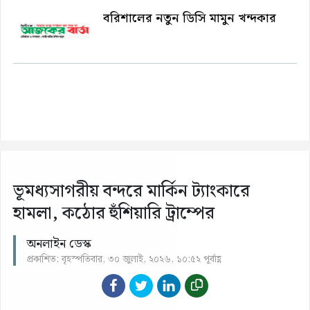
বরিশালের নতুন ডিসি মামুন খন্দকার
ভূমধ্যসাগরীয় বন্দরে মার্কিন ট্যাংকারে
হামলা, কঠোর হুঁশিয়ারি ট্রাম্পের
অনলাইন ডেস্ক
প্রকাশিত: বৃহস্পতিবার, ৩০ জুলাই, ২০২৬, ১০:৫২ পূর্বাহ্ণ