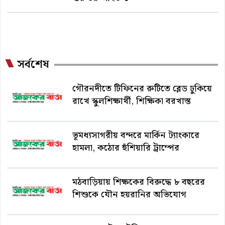
সর্বশেষ
গৌরনদীতে টিফিনের রুটিতে ব্লেড ঢুকিয়ে
রাখে স্কুলশিক্ষার্থী, শিক্ষিকা বরখাস্ত
ভূমধ্যসাগরীয় বন্দরে মার্কিন ট্যাংকারে
হামলা, কঠোর হুঁশিয়ারি ট্রাম্পের
মঠবাড়িয়ায় শিক্ষকের বিরুদ্ধে ৮ বছরের
শিশুকে যৌন হয়রানির অভিযোগ