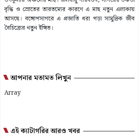
উপকূলীয় অঞ্চলের মাছ। জলবায়ু পরিবর্তন, সাগরের উষ্ণতা
বৃদ্ধি ও স্রোতের তারতম্যের কারণে এ মাছ নতুন এলাকায়
আসছে। বঙ্গোপসাগরে এ প্রজাতি ধরা পড়া সামুদ্রিক জীব
বৈচিত্র্যের নতুন ইঙ্গিত।
আপনার মতামত লিখুন
Array
এই ক্যাটাগরির আরও খবর