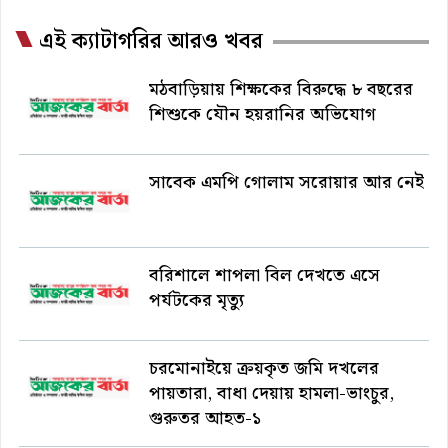
এই ক্যাটাগরির আরও খবর
মঠবাড়িয়ায় শিক্ষকের বিরুদ্ধে ৮ বছরের
শিশুকে যৌন হয়রানির অভিযোগ
সাবেক এমপি গোলাম সরোয়ার আর নেই
বরিশালে শাপলা বিল দেখতে এসে
পর্যটকের মৃত্যু
চরমোনাইয়ে ক্রয়কৃত জমি দখলের
পায়তারা, বাধা দেয়ায় হামলা-ভাংচুর,
গুরুতর আহত-১