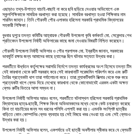
এছাড়াও তথ্য-উপাত্ত যাচাই-বাছাই না করে ছবি ছড়িয়ে দেওয়ার অভিযোগে এক
স্কুলশিক্ষিকাকে সাময়িক বরখাস্ত করা হয়েছে। সাময়িক বরখাস্ত হওয়া শিক্ষিকার নাম
শারমিন জাহান। তিনি গৌরনদী পৌর এলাকার হরিসেনা সরকারি প্রাথমিক বিদ্যালয়ের
সহকারী শিক্ষিকা।
বুধবার দুপুরে তদন্ত কমিটির আহ্বায়ক গৌরনদী উপজেলা কৃষি কর্মকর্তা মো. সেকেন্দার শেখ
প্রতিবেদন উপজেলা নির্বাহী অফিসারের কাছে জমা দেওয়ার বিষয়টি নিশ্চিত করেছেন।
গৌরনদী উপজেলা নির্বাহী অফিসার ও পৌর প্রশাসক মো. ইব্রাহীম জানান, সরকারের
ভাবমূর্তি রক্ষার জন্য আমাদের কাছে চ্যালেঞ্জ ছিল ঘটনার সত্যতা উদ্ধার করা।
পরবর্তীতে ঊর্ধ্বতন কর্তৃপক্ষের সরাসরি নির্দেশে তদন্ত কার্যক্রমের অংশ হিসেবে তদন্ত টিম
যেই কারখানা থেকে রুটি সরবরাহ করে সেই কারখানাটি সরেজমিন পরিদর্শন করে এবং রুটি
তৈরির প্রত্যেকটা ধাপ তারা পর্যালোচনা করে। তারা প্র্যাকটিকালি মিক্সার থেকে শুরু করে
প্রত্যেকটা ধাপে ব্লেড দিয়ে দেখেছে কারখানা থেকে কোনোভাবেই এরকম একটা অক্ষত
ব্লেড রুটির ভিতরে আসা সম্ভব না।
উপজেলা নির্বাহী অফিসার আরও বলেন, পরবর্তীতে ঘটনাস্থল হরিসেনা সরকারি প্রাথমিক
বিদ্যালয়ের ছাত্র-ছাত্রী, শিক্ষক কিংবা অভিভাবকদের মধ্যে থেকে কেউ চক্রান্ত করেছে
কিনা তা যাচাইয়ের জন্য সব ধরনের পলিসি এপ্লাই করা হয়। এমনকি সংশ্লিষ্ট ছাত্রীর
বাড়িতে কোন কোম্পানির ব্লেড ব্যবহার হয় সেই বিষয়ে খবর নেওয়া হয় এবং সেই ব্লেডও
উদ্ধার করা হয়।
উপজেলা নির্বাহী অফিসার বলেন, একপর্যায়ে ওই ছাত্রী অবলীলায় স্বীকার করে যে ব্লেডটি