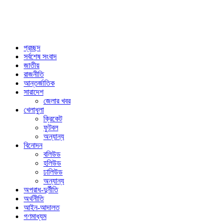
প্রচ্ছদ
সর্বশেষ সংবাদ
জাতীয়
রাজনীতি
আন্তর্জাতিক
সারাদেশ
জেলার খবর
খেলাধুলা
ক্রিকেট
ফুটবল
অন্যান্য
বিনোদন
বলিউড
হলিউড
ঢালিউড
অন্যান্য
অপরাধ-দুর্নীতি
অর্থনীতি
আইন-আদালত
গণমাধ্যম