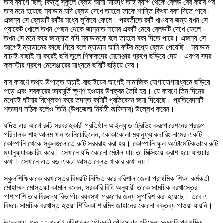
তার ব্যাগে ছিল; কিন্তু স্কুলে ব্লেড আনা নিষিদ্ধ তাই ব্যাগ থেকে ব্লেড বের করার পর
তার মনে হয়েছে ম্যাডাম যদি ব্লেড দেখে তাহলে তাকে শাস্তি কিংবা বকা দিতে পারে।
এজন্য সে ব্লেডটি রুটির মধ্যে লুকিয়ে ফেলে। পরবর্তীতে রুটি খাওয়ার জন্য যখন সে
প্যাকেট খোলে তখন পেছন থেকে জান্নাত নামের একটি মেয়ে ব্লেডটি দেখে ফেলে।
তখন সে মনে করে জান্নাত যদি ম্যাডামকে বলে তাহলে বকা দিতে পারে। এজন্য সে
আগেই ম্যাডামের কাছে গিয়ে বলে ম্যাডাম আমি রুটির মধ্যে ব্লেড পেয়েছি। ম্যাডাম
যাচাই-বাছাই না করেই ছবি তুলে শিক্ষকদের মেসেঞ্জার গ্রুপে ছড়িয়ে দেয়। এরপর সদর
ক্লাস্টার গ্রুপে মেসেঞ্জারের মাধ্যমে ছবিটি ছড়িয়ে দেয়।
যার কারণে তথ্য-উপাত্ত যাচাই-বাছাইয়ের আগেই সামাজিক যোগাযোগমাধ্যমে ছড়িয়ে
পড়ে এবং সরকারের ভাবমূর্তি ক্ষুণ্ণ হওয়ার উপক্রম তৈরি হয়। যে কারণে তিন দিনের
মধ্যেই ঘটনার বিশ্লেষণ করে তদন্ত কমিটি প্রতিবেদন জমা দিয়েছে। প্রতিবেদনটি
শতভাগ সঠিক বলেও তিনি (উপজেলা নির্বাহী অফিসার) উল্লেখ করেন।
যদিও এর আগে রুটি সরবরাহকারী প্রতিষ্ঠান আইল্যান্ড ট্রেডিং করপোরেশনের প্রকল্প
পরিচালক শাহ আলম খান জানিয়েছিলেন, কোকাকোলা ম্যানুফ্যাকচারিং নামের একটি
কোম্পানি থেকে স্কুলগুলোতে রুটি সরবরাহ করা হয়। কোম্পানি ফুল অটোমেটিকভাবে রুটি
ম্যানুফ্যাকচারিং করে। সেখানে যদি কোনো মেটাল যায় তা মিক্সিংয়ে ক্রাশ হয়ে যাওয়ার
কথা। সেখানে এত বড় একটা আস্ত ব্লেড থাকার কথা নয়।
স্কুলশিক্ষিকাকে বরখাস্তের বিষয়টি নিশ্চিত করে বরিশাল জেলা প্রাথমিক শিক্ষা কর্মকর্তা
মোহাম্মদ মোস্তফা কামাল বলেন, সরকারি বিধি অনুযায়ী তাকে সাময়িক বরখাস্তের
পাশাপাশি তার বিরুদ্ধে বিভাগীয় ব্যবস্থা গ্রহণের জন্য সুপারিশ করা হয়েছে। তবে এ
বিষয়ে সাময়িক বরখাস্ত হওয়া শিক্ষিকা শারমিন জাহানের কোনো বক্তব্য পাওয়া যায়নি।
উল্লেখ্য, গত ২২ জুলাই বরিশালের গৌরনদী পৌরসভার হরিসেনা সরকারি প্রাথমিক