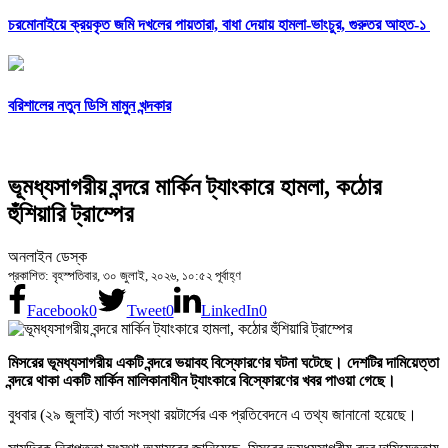
চরমোনাইয়ে ক্রয়কৃত জমি দখলের পায়তারা, বাধা দেয়ায় হামলা-ভাংচুর, গুরুতর আহত-১
বরিশালের নতুন ডিসি মামুন খন্দকার
ভূমধ্যসাগরীয় বন্দরে মার্কিন ট্যাংকারে হামলা, কঠোর
হুঁশিয়ারি ট্রাম্পের
অনলাইন ডেস্ক
প্রকাশিত: বৃহস্পতিবার, ৩০ জুলাই, ২০২৬, ১০:৫২ পূর্বাহ্ণ
Facebook
0
Tweet
0
LinkedIn
0
মিসরের ভূমধ্যসাগরীয় একটি বন্দরে ভয়াবহ বিস্ফোরণের ঘটনা ঘটেছে। দেশটির দামিয়েত্তা
বন্দরে থাকা একটি মার্কিন মালিকানাধীন ট্যাংকারে বিস্ফোরণের খবর পাওয়া গেছে।
বুধবার (২৯ জুলাই) বার্তা সংস্থা রয়টার্সের এক প্রতিবেদনে এ তথ্য জানানো হয়েছে।