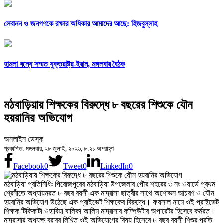
লেবানন ও জনগণকে রক্ষার অধিকার আমাদের আছে: হিজবুল্লাহ
হামলা বন্ধে সম্মত যুক্তরাষ্ট্র-ইরান, মঙ্গলবার বৈঠক
মঠবাড়িয়ায় শিক্ষকের বিরুদ্ধে ৮ বছরের শিশুকে যৌন
হয়রানির অভিযোগ
অনলাইন ডেস্ক
প্রকাশিত: মঙ্গলবার, ২৮ জুলাই, ২০২৬, ৮:২১ অপরাহ্ণ
Facebook
0
Tweet
0
LinkedIn
0
মঠবাড়িয়া প্রতিনিধিঃ পিরোজপুরের মঠবাড়িয়া উপজেলার পৌর শহরের ৩ নং ওয়ার্ডে প্রথম
শ্রেনীতে অধ্যায়নরত ৮ বছর বয়সী এক মাদ্রাসা ছাত্রীর সাথে অশোভন আচরণ ও যৌন
হয়রানির অভিযোগ উঠেছে এক প্রাইভেট শিক্ষকের বিরুদ্ধে। ফয়সাল নামে ওই প্রাইভেট
শিক্ষক টিকিকাটা ওহাবিয়া বালিকা আলিম মাদ্রাসার কম্পিউটার অপারেটর হিসেবে কর্মরত।
মাদ্রাসার অধ্যক্ষ বরাবর লিখিত ওই অভিযোগের বিষয় হিসেবে ৮ বছর বয়সী শিশুর প্রতি