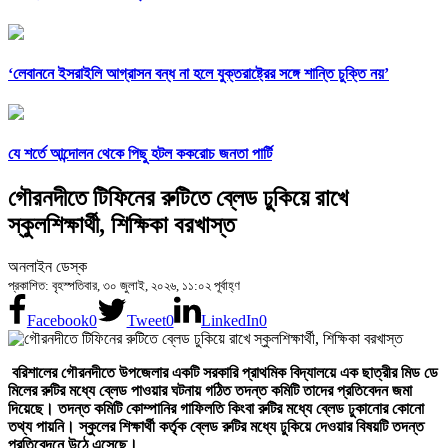
‘লেবাননে ইসরাইলি আগ্রাসন বন্ধ না হলে যুক্তরাষ্ট্রের সঙ্গে শান্তি চুক্তি নয়’
যে শর্তে আন্দোলন থেকে পিছু হটল ককরোচ জনতা পার্টি
গৌরনদীতে টিফিনের রুটিতে ব্লেড ঢুকিয়ে রাখে
স্কুলশিক্ষার্থী, শিক্ষিকা বরখাস্ত
অনলাইন ডেস্ক
প্রকাশিত: বৃহস্পতিবার, ৩০ জুলাই, ২০২৬, ১১:০২ পূর্বাহ্ণ
Facebook
0
Tweet
0
LinkedIn
0
বরিশালের গৌরনদীতে উপজেলার একটি সরকারি প্রাথমিক বিদ্যালয়ে এক ছাত্রীর মিড ডে
মিলের রুটির মধ্যে ব্লেড পাওয়ার ঘটনায় গঠিত তদন্ত কমিটি তাদের প্রতিবেদন জমা
দিয়েছে। তদন্ত কমিটি কোম্পানির গাফিলতি কিংবা রুটির মধ্যে ব্লেড ঢুকানোর কোনো
তথ্য পায়নি। স্কুলের শিক্ষার্থী কর্তৃক ব্লেড রুটির মধ্যে ঢুকিয়ে দেওয়ার বিষয়টি তদন্ত
প্রতিবেদনে উঠে এসেছে।