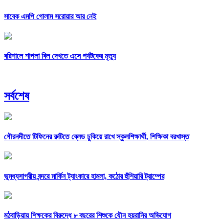
সাবেক এমপি গোলাম সরোয়ার আর নেই
বরিশালে শাপলা বিল দেখতে এসে পর্যটকের মৃত্যু
সর্বশেষ
গৌরনদীতে টিফিনের রুটিতে ব্লেড ঢুকিয়ে রাখে স্কুলশিক্ষার্থী, শিক্ষিকা বরখাস্ত
ভূমধ্যসাগরীয় বন্দরে মার্কিন ট্যাংকারে হামলা, কঠোর হুঁশিয়ারি ট্রাম্পের
মঠবাড়িয়ায় শিক্ষকের বিরুদ্ধে ৮ বছরের শিশুকে যৌন হয়রানির অভিযোগ