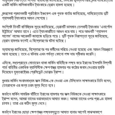
সামুদ্রিক নিরাপত্তা সংস্থা অ্যামব্রে জানিয়েছে, মিসরের ভূমধ্যসাগরীয় বন্দর দামিয়েত্তায়
একটি মার্কিন মালিকানাধীন ট্যাংকারে ড্রোন হামলা হয়েছে।
বন্দরসেবা প্রদানকারী প্রতিষ্ঠান ইঞ্চকেপ এক পৃথক বার্তায় জানিয়েছে, দামিয়েত্তায় দুটি
গ্যাসবাহী ট্যাংকারে আগুন লেগেছে।
সংশ্লিষ্ট তিনটি বাণিজ্যিক সূত্র জানিয়েছে, ড্রোনটি ভাসমান তেলবাহী ট্যাংকার ‘এনার্গোস
উইন্টারে’ আঘাত হানে। এতে ট্যাংকারটিতে আগুন ধরে যায়। পরে আগুনটি ‘গ্যাসলগ
সালেম’ নামের আরেকটি জাহাজে ছড়িয়ে পড়ে। দুটি পৃথক নিরাপত্তা সূত্র জানিয়েছে,
ড্রোন হামলার ফলেই এ বিস্ফোরণের ঘটনা ঘটেছে।
অ্যামব্রে জানিয়েছে, বিস্ফোরণের পর কর্মীদের সরিয়ে নেওয়া হয়েছে এবং আগুন নিয়ন্ত্রণে
আনা হয়েছে। তবে এ ঘটনায় এখন পর্যন্ত কোনো পক্ষ দায় স্বীকার করেনি।
এদিকে, মধ্যপ্রাচ্যে মোতায়েন থাকা মার্কিন বাহিনীকে লক্ষ্য করে ইরানের ইসলামি বিপ্লবী
গার্ড বাহিনীর একাধিক ব্যালিস্টিক ক্ষেপণাস্ত্র হামলার পর কঠোর জবাব দেওয়ার হুমকি
দিয়েছেন যুক্তরাষ্ট্রের প্রেসিডেন্ট ডোনাল্ড ট্রাম্প।
বুধবার মার্কিন সংবাদমাধ্যম ফক্স নিউজ-কে দেওয়া এক টেলিফোন সাক্ষাৎকারে তিনি বলেন,
তেহরানকে এর জন্য চরম মূল্য দিতে হবে।
জর্ডানে মার্কিন সামরিক ঘাঁটিতে ইরানের হামলার পর ফক্স নিউজকে দেওয়া সাক্ষাৎকারে
ট্রাম্প বলেন, আমরা তাদের ভয়াবহভাবে আঘাত করব। আমরা তাদের ওপর প্রচণ্ড হামলা
চালাব। তারা এর কঠিন মূল্য দেবে।
জর্ডানে ইরানের ছোড়া ক্ষেপণাস্ত্র লক্ষ্যবস্তুতে আঘাত হানার আগেই মাঝআকাশে