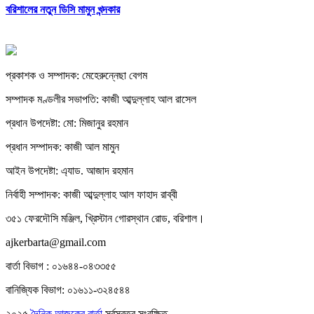
বরিশালের নতুন ডিসি মামুন খন্দকার
প্রকাশক ও সম্পাদক: মেহেরুন্নেছা বেগম
সম্পাদক মণ্ডলীর সভাপতি: কাজী আব্দুল্লাহ আল রাসেল
প্রধান উপদেষ্টা: মো: মিজানুর রহমান
প্রধান সম্পাদক: কাজী আল মামুন
আইন উপদেষ্টা: এ্যাড. আজাদ রহমান
নির্বাহী সম্পাদক: কাজী আব্দুল্লাহ আল ফাহাদ রাব্বী
৩৫১ ফেরদৌসি মঞ্জিল, খ্রিস্টান গোরস্থান রোড, বরিশাল।
ajkerbarta@gmail.com
বার্তা বিভাগ : ০১৬৪৪-০৪৩৩৫৫
বানিজ্যিক বিভাগ: ০১৬১১-৩২৪৫৪৪
২০২৫
দৈনিক আজকের বার্তা
সর্বস্বত্ব সংরক্ষিত