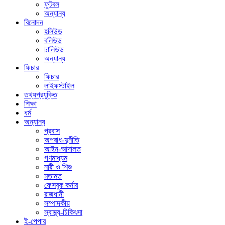
ফুটবল
অন্যান্য
বিনোদন
হলিউড
বলিউড
ঢালিউড
অন্যান্য
ফিচার
ফিচার
লাইফস্টাইল
তথ্যপ্রযুক্তি
শিক্ষা
ধর্ম
অন্যান্য
প্রবাস
অপরাধ-দুর্নীতি
আইন-আদালত
গণমাধ্যম
নারী ও শিশু
মতামত
ফেসবুক কর্নার
রাজধানী
সম্পাদকীয়
স্বাস্থ্য-চিকিৎসা
ই-পেপার