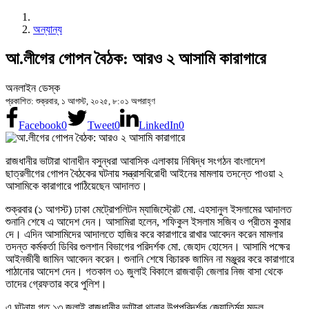
অন্যান্য
আ.লীগের গোপন বৈঠক: আরও ২ আসামি কারাগারে
অনলাইন ডেস্ক
প্রকাশিত: শুক্রবার, ১ আগস্ট, ২০২৫, ৮:০১ অপরাহ্ণ
Facebook
0
Tweet
0
LinkedIn
0
রাজধানীর ভাটারা থানাধীন বসুন্ধরা আবাসিক এলাকায় নিষিদ্ধ সংগঠন বাংলাদেশ
ছাত্রলীগের গোপন বৈঠকের ঘটনায় সন্ত্রাসবিরোধী আইনের মামলায় তদন্তে পাওয়া ২
আসামিকে কারাগারে পাঠিয়েছেন আদালত।
শুক্রবার (১ আগস্ট) ঢাকা মেট্রোপলিটন ম্যাজিস্ট্রেট মো. এহসানুল ইসলামের আদালত
শুনানি শেষে এ আদেশ দেন। আসামিরা হলেন, শফিকুল ইসলাম সজিব ও প্রীতম কুমার
দে। এদিন আসামিদের আদালতে হাজির করে কারাগারে রাখার আবেদন করেন মামলার
তদন্ত কর্মকর্তা ডিবির গুলশান বিভাগের পরিদর্শক মো. জেহাদ হোসেন। আসামি পক্ষের
আইনজীবী জামিন আবেদন করেন। শুনানি শেষে বিচারক জামিন না মঞ্জুরর করে কারাগারে
পাঠানোর আদেশ দেন। গতকাল ৩১ জুলাই বিকালে রাজবাড়ী জেলার নিজ বাসা থেকে
তাদের গ্রেফতার করে পুলিশ।
এ ঘটনায় গত ১৩ জুলাই রাজধানীর ভাটারা থানার উপপরিদর্শক জ্যোতির্ময় মন্ডল