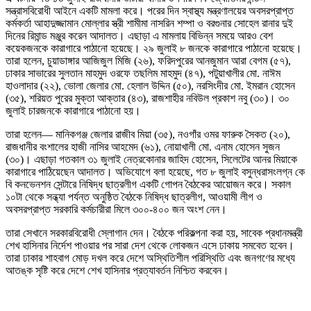
সন্ত্রাসবিরোধী আইনে একটি মামলা করে। পরের দিন স্বাস্থ্য মন্ত্রণালয়ের অবসরপ্রাপ্ত
কর্মকর্তা আহাদুজ্জামান মোল্লার স্ত্রী শামীমা নাসরিন শম্পা ও বরগুনার সোহেল রানার দুই
দিনের রিমান্ড মঞ্জুর করেন আদালত। এছাড়া এ মামলায় বিভিন্ন সময়ে আরও বেশ
কয়েকজনকে কারাগারে পাঠানো হয়েছে। ২৯ জুলাই ৮ জনকে কারাগারে পাঠানো হয়েছে।
তারা হলেন, চুয়াডাঙ্গার আজিজুল মিজি (২৬), ফরিদপুরের আনজুমান আরা বেগম (৫৭),
ঢাকার সাভারের সুলতান মাহমুদ ওরফে তছলিম মাহমুদ (৪৭), পটুয়াখালীর মো. নাঈম
হাওলাদার (২২), ভোলা জেলার মো. হেলাল উদ্দিন (৫০), নরসিংদীর মো. ইমরান হোসেন
(৩৫), শরিয়ত পুরের মুক্তা আক্তার (৪৩), রাজশাহীর নবিউল প্রকাশ নবু (৩০)। ৩০
জুলাই চারজনকে কারাগারে পাঠানো হয়।
তারা হলেন— মানিকগঞ্জ জেলার রাজীব মিয়া (৩৫), নওগাঁর ওমর ফারুক সৈকত (২০),
রাজধানীর বংশালের হাজী নাসির আহমেদ (৬১), নোয়াখালী মো. এনাম হোসেন সুজন
(৩০)। এছাড়া গতকাল ৩১ জুলাই নেত্রকোনার জাহিদ হোসেন, সিলেটের আনর মিয়াকে
কারাগারে পাঠিয়েছেন আদালত। অভিযোগে বলা হয়েছে, গত ৮ জুলাই বসুন্ধরাসংলগ্ন কে
বি কনভেনশন সেন্টারে নিষিদ্ধ ছাত্রলীগ একটি গোপন বৈঠকের আয়োজন করে। সকাল
১০টা থেকে সন্ধ্যা পর্যন্ত অনুষ্ঠিত বৈঠকে নিষিদ্ধ ছাত্রলীগ, আওয়ামী লীগ ও
অবসরপ্রাপ্ত সরকারি কর্মচারীরা মিলে ৩০০-৪০০ জন অংশ নেন।
তারা সেখানে সরকারবিরোধী স্লোগান দেন। বৈঠকে পরিকল্পনা করা হয়, সাবেক প্রধানমন্ত্রী
শেখ হাসিনার নির্দেশ পাওয়ার পর সারা দেশ থেকে লোকজন এসে ঢাকায় সমবেত হবেন।
তারা ঢাকার শাহবাগ মোড় দখল করে দেশে অস্থিতিশীল পরিস্থিতি এবং জনগণের মধ্যে
আতঙ্ক সৃষ্টি করে দেশে শেখ হাসিনার প্রত্যাবর্তন নিশ্চিত করবেন।