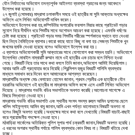
যৌন নির্যাতনের অভিযোগ তদন্তপূর্বক আইনগত ব্যবস্থা গ্রহনের জন্য আবেদনে
উল্লেখ করা হয়েছে।
২৭ জুলাই (সোমবার) মাদ্রাসা চলাকালীন সময়ে ওই ছাত্রীর মা সুমি আক্তার অধ্যক্ষের
অফিসে এসে লিখিত অভিযোগটি দাখিল করেন।
অভিযোগে উল্লেখ করা হয়,কম্পিউটার অপারেটর ফয়সাল মিয়ার কাছে প্রাইভেট পড়ার
সুযোগ নিয়ে দীর্ঘদিন ধরে শিশুটির সাথে অশোভন আচরণ করা হয়েছে। এমনকি ধর্ষণের
চেষ্টা করা হয়েছে। প্রাইভেট পড়ার সময় শিশুটির শরীরের স্পর্শকাতর স্থানে হাত দেওয়া
ছিল নিত্য নৈমিত্তিক ব্যাপার।কারো কাছে যাতে কিছু না বলা হয় সেজন্য শিশুটিকে খুন
জখমের হুমকি দেওয়া হয়েছে বলেও অভিযোগে উল্লেখ করা হয়।
এ ব্যাপারে অভিযোগকারী সুমি আক্তারের সাথে যোগাযোগ করা সম্ভব হয়নি। অভিযোগে
উল্লেখিত মোবাইল নাম্বারটি রুম্মান নামে ওই ছাত্রীর এক চাচার বলে নিশ্চিত হওয়া
গেছে। বিষয়টি নিয়ে তার সাথে কথা বললে তিনি জানান,অভিযোগ আমিই দিয়েছিলাম।
আবার আমি এটি প্রত্যাহার করে নিয়েছি।প্রিন্সিপল হুজুর বিষয়টি শালিসি ব্যবস্থার
মাধ্যমে সমাধান করে দিবেন বলে আমাদেরকে আশ্বস্ত করেছেন।
মাদ্রাসাটির অধ্যক্ষ মোঃ বেলায়েত হোসেন জানান, প্রথম শ্রেনীর এক ছাত্রীকে যৌন
হয়রানির অভিযোগে ওই ছাত্রীর মা মাদ্রাসার অফিস কক্ষে এসে একটি লিখিত অভিযোগ
দিয়েছে । মাদ্রাসার গভর্নিং বডির সভাপতিকে অবগত করেছি।আলোচনা সাপেক্ষে এ
বিষয়ে সিদ্ধান্ত নেওয়া হবে।
মাদ্রাসার গভর্নিং বডির সভাপতি এবং স্থানীয় সংসদ সদস্য রুহুল আমিন দুলালের ছেলে
খালিদ সাইফুল্লাহ আমিন বাবু জানান,আমি এখন পর্যন্ত ভালোভাবে বিষয়টি অবগত না
হলেও কিছুটা অবগত হয়েছি।অধ্যক্ষের সাথে কথা বলে দেখতেছি।বিষয়টি যাচাই-বাছাই
করে প্রয়োজনীয় পদক্ষেপ নেওয়া হবে।
মঠবাড়িয়া সার্কেলের অতিরিক্ত পুলিশ সুপার পার্থ চক্রবর্তী জানান,বিষয়টি অবগত হয়েছি।
এ ধরনের অপরাধ স্থানীয় পর্যায়ে শালিস ব্যবস্থার কোন বিষয় না। বিষয়টি খতিয়ে দেখা
হচ্ছে।