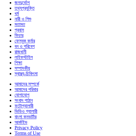
জনদুর্ভোগ
তথ্যপ্রযুক্তি
ধর্ম
নারী ও শিশু
মতামত
প্রবাস
ফিচার
ফেসবুক কর্নার
বন ও পরিবেশ
রাজধানী
লাইফস্টাইল
শিক্ষা
সম্পাদকীয়
স্বাস্থ্য-চিকিৎসা
আমাদের সম্পর্কে
আমাদের পরিবার
যোগাযোগ
সংবাদ পাঠান
ফটোগ্যালারী
ভিডিও গ্যালারী
বাংলা কনভার্টার
আর্কাইভ
Privacy Policy
Terms of Use