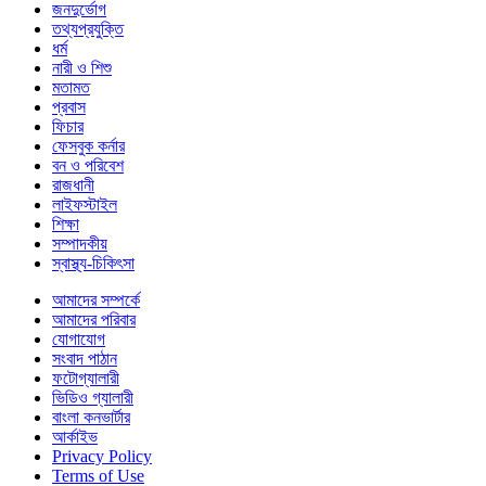
জনদুর্ভোগ
তথ্যপ্রযুক্তি
ধর্ম
নারী ও শিশু
মতামত
প্রবাস
ফিচার
ফেসবুক কর্নার
বন ও পরিবেশ
রাজধানী
লাইফস্টাইল
শিক্ষা
সম্পাদকীয়
স্বাস্থ্য-চিকিৎসা
আমাদের সম্পর্কে
আমাদের পরিবার
যোগাযোগ
সংবাদ পাঠান
ফটোগ্যালারী
ভিডিও গ্যালারী
বাংলা কনভার্টার
আর্কাইভ
Privacy Policy
Terms of Use