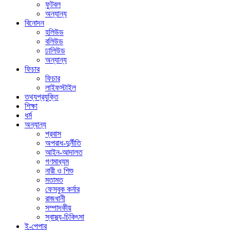
ফুটবল
অন্যান্য
বিনোদন
হলিউড
বলিউড
ঢালিউড
অন্যান্য
ফিচার
ফিচার
লাইফস্টাইল
তথ্যপ্রযুক্তি
শিক্ষা
ধর্ম
অন্যান্য
প্রবাস
অপরাধ-দুর্নীতি
আইন-আদালত
গণমাধ্যম
নারী ও শিশু
মতামত
ফেসবুক কর্নার
রাজধানী
সম্পাদকীয়
স্বাস্থ্য-চিকিৎসা
ই-পেপার