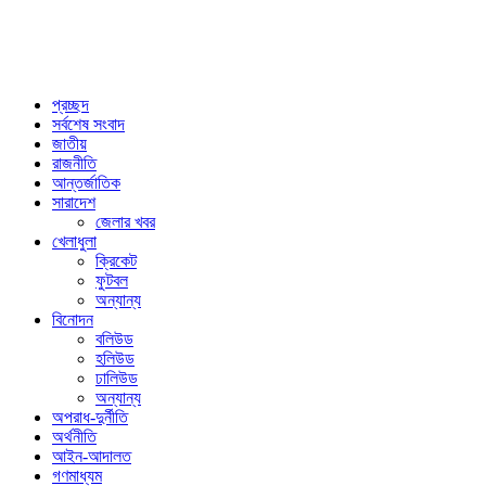
প্রচ্ছদ
সর্বশেষ সংবাদ
জাতীয়
রাজনীতি
আন্তর্জাতিক
সারাদেশ
জেলার খবর
খেলাধুলা
ক্রিকেট
ফুটবল
অন্যান্য
বিনোদন
বলিউড
হলিউড
ঢালিউড
অন্যান্য
অপরাধ-দুর্নীতি
অর্থনীতি
আইন-আদালত
গণমাধ্যম