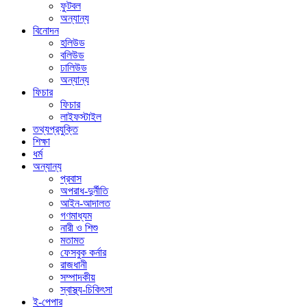
ফুটবল
অন্যান্য
বিনোদন
হলিউড
বলিউড
ঢালিউড
অন্যান্য
ফিচার
ফিচার
লাইফস্টাইল
তথ্যপ্রযুক্তি
শিক্ষা
ধর্ম
অন্যান্য
প্রবাস
অপরাধ-দুর্নীতি
আইন-আদালত
গণমাধ্যম
নারী ও শিশু
মতামত
ফেসবুক কর্নার
রাজধানী
সম্পাদকীয়
স্বাস্থ্য-চিকিৎসা
ই-পেপার