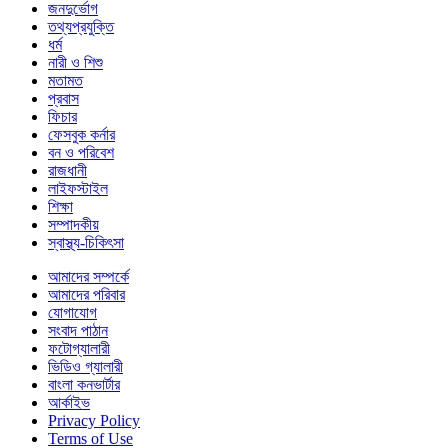
জনদুর্ভোগ
তথ্যপ্রযুক্তি
ধর্ম
নারী ও শিশু
মতামত
প্রবাস
ফিচার
ফেসবুক কর্নার
বন ও পরিবেশ
রাজধানী
লাইফস্টাইল
শিক্ষা
সম্পাদকীয়
স্বাস্থ্য-চিকিৎসা
আমাদের সম্পর্কে
আমাদের পরিবার
যোগাযোগ
সংবাদ পাঠান
ফটোগ্যালারী
ভিডিও গ্যালারী
বাংলা কনভার্টার
আর্কাইভ
Privacy Policy
Terms of Use