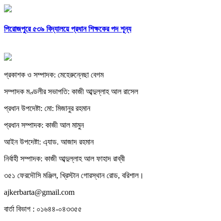
পিরোজপুরে ৫৩৯ বিদ্যালয়ে প্রধান শিক্ষকের পদ শূন্য
প্রকাশক ও সম্পাদক: মেহেরুন্নেছা বেগম
সম্পাদক মণ্ডলীর সভাপতি: কাজী আব্দুল্লাহ আল রাসেল
প্রধান উপদেষ্টা: মো: মিজানুর রহমান
প্রধান সম্পাদক: কাজী আল মামুন
আইন উপদেষ্টা: এ্যাড. আজাদ রহমান
নির্বাহী সম্পাদক: কাজী আব্দুল্লাহ আল ফাহাদ রাব্বী
৩৫১ ফেরদৌসি মঞ্জিল, খ্রিস্টান গোরস্থান রোড, বরিশাল।
ajkerbarta@gmail.com
বার্তা বিভাগ : ০১৬৪৪-০৪৩৩৫৫