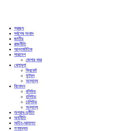
প্রচ্ছদ
সর্বশেষ সংবাদ
জাতীয়
রাজনীতি
আন্তর্জাতিক
সারাদেশ
জেলার খবর
খেলাধুলা
ক্রিকেট
ফুটবল
অন্যান্য
বিনোদন
বলিউড
হলিউড
ঢালিউড
অন্যান্য
অপরাধ-দুর্নীতি
অর্থনীতি
আইন-আদালত
গণমাধ্যম