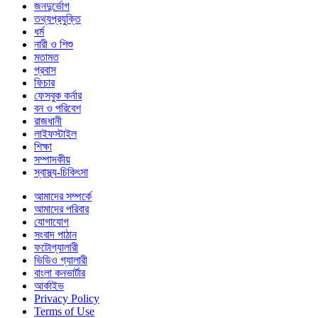
জনদুর্ভোগ
তথ্যপ্রযুক্তি
ধর্ম
নারী ও শিশু
মতামত
প্রবাস
ফিচার
ফেসবুক কর্নার
বন ও পরিবেশ
রাজধানী
লাইফস্টাইল
শিক্ষা
সম্পাদকীয়
স্বাস্থ্য-চিকিৎসা
আমাদের সম্পর্কে
আমাদের পরিবার
যোগাযোগ
সংবাদ পাঠান
ফটোগ্যালারী
ভিডিও গ্যালারী
বাংলা কনভার্টার
আর্কাইভ
Privacy Policy
Terms of Use