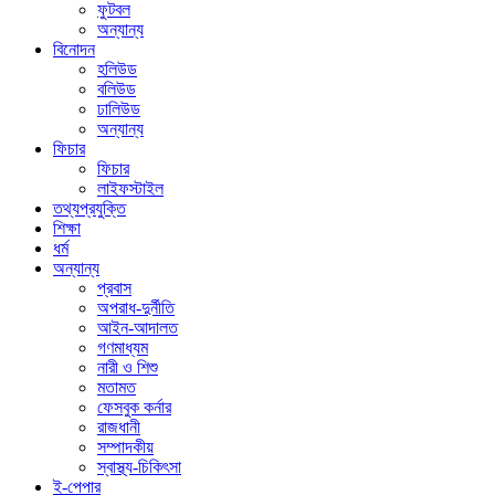
ফুটবল
অন্যান্য
বিনোদন
হলিউড
বলিউড
ঢালিউড
অন্যান্য
ফিচার
ফিচার
লাইফস্টাইল
তথ্যপ্রযুক্তি
শিক্ষা
ধর্ম
অন্যান্য
প্রবাস
অপরাধ-দুর্নীতি
আইন-আদালত
গণমাধ্যম
নারী ও শিশু
মতামত
ফেসবুক কর্নার
রাজধানী
সম্পাদকীয়
স্বাস্থ্য-চিকিৎসা
ই-পেপার