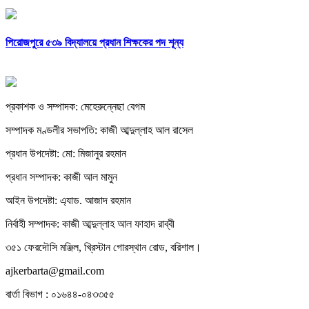
পিরোজপুরে ৫৩৯ বিদ্যালয়ে প্রধান শিক্ষকের পদ শূন্য
প্রকাশক ও সম্পাদক: মেহেরুন্নেছা বেগম
সম্পাদক মণ্ডলীর সভাপতি: কাজী আব্দুল্লাহ আল রাসেল
প্রধান উপদেষ্টা: মো: মিজানুর রহমান
প্রধান সম্পাদক: কাজী আল মামুন
আইন উপদেষ্টা: এ্যাড. আজাদ রহমান
নির্বাহী সম্পাদক: কাজী আব্দুল্লাহ আল ফাহাদ রাব্বী
৩৫১ ফেরদৌসি মঞ্জিল, খ্রিস্টান গোরস্থান রোড, বরিশাল।
ajkerbarta@gmail.com
বার্তা বিভাগ : ০১৬৪৪-০৪৩৩৫৫