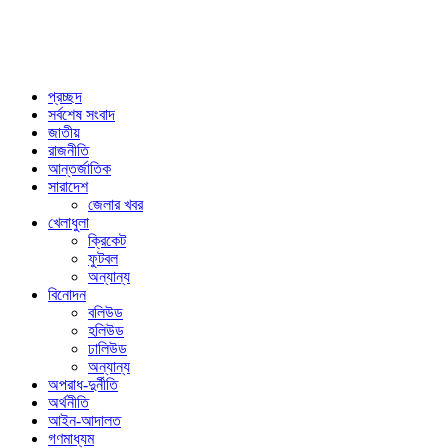
প্রচ্ছদ
সর্বশেষ সংবাদ
জাতীয়
রাজনীতি
আন্তর্জাতিক
সারাদেশ
জেলার খবর
খেলাধুলা
ক্রিকেট
ফুটবল
অন্যান্য
বিনোদন
বলিউড
হলিউড
ঢালিউড
অন্যান্য
অপরাধ-দুর্নীতি
অর্থনীতি
আইন-আদালত
গণমাধ্যম