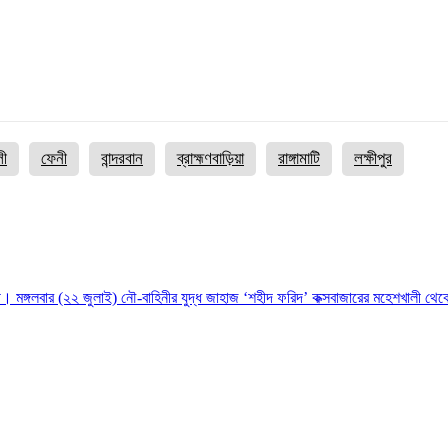
লী
ফেনী
বান্দরবান
ব্রাহ্মণবাড়িয়া
রাঙ্গামাটি
লক্ষীপুর
। মঙ্গলবার (২২ জুলাই) নৌ-বাহিনীর যুদ্ধ জাহাজ ‘শহীদ ফরিদ’ কক্সবাজারের মহেশখালী থেক