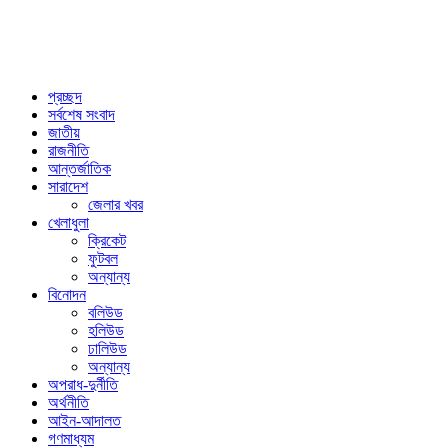
প্রচ্ছদ
সর্বশেষ সংবাদ
জাতীয়
রাজনীতি
আন্তর্জাতিক
সারাদেশ
জেলার খবর
খেলাধুলা
ক্রিকেট
ফুটবল
অন্যান্য
বিনোদন
বলিউড
হলিউড
ঢালিউড
অন্যান্য
অপরাধ-দুর্নীতি
অর্থনীতি
আইন-আদালত
গণমাধ্যম