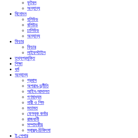
ফুটবল
অন্যান্য
বিনোদন
হলিউড
বলিউড
ঢালিউড
অন্যান্য
ফিচার
ফিচার
লাইফস্টাইল
তথ্যপ্রযুক্তি
শিক্ষা
ধর্ম
অন্যান্য
প্রবাস
অপরাধ-দুর্নীতি
আইন-আদালত
গণমাধ্যম
নারী ও শিশু
মতামত
ফেসবুক কর্নার
রাজধানী
সম্পাদকীয়
স্বাস্থ্য-চিকিৎসা
ই-পেপার