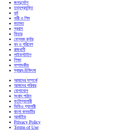
জনদুর্ভোগ
তথ্যপ্রযুক্তি
ধর্ম
নারী ও শিশু
মতামত
প্রবাস
ফিচার
ফেসবুক কর্নার
বন ও পরিবেশ
রাজধানী
লাইফস্টাইল
শিক্ষা
সম্পাদকীয়
স্বাস্থ্য-চিকিৎসা
আমাদের সম্পর্কে
আমাদের পরিবার
যোগাযোগ
সংবাদ পাঠান
ফটোগ্যালারী
ভিডিও গ্যালারী
বাংলা কনভার্টার
আর্কাইভ
Privacy Policy
Terms of Use