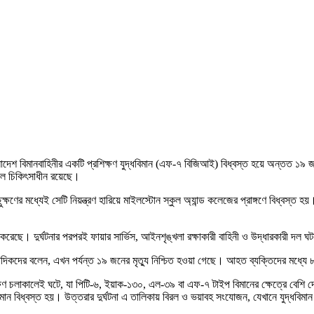
লাদেশ বিমানবাহিনীর একটি প্রশিক্ষণ যুদ্ধবিমান (এফ-৭ বিজিআই) বিধ্বস্ত হয়ে অন্তত ১৯
ে চিকিৎসাধীন রয়েছে।
্ষণের মধ্যেই সেটি নিয়ন্ত্রণ হারিয়ে মাইলস্টোন স্কুল অ্যান্ড কলেজের প্রাঙ্গণে বিধ্বস
েছে। দুর্ঘটনার পরপরই ফায়ার সার্ভিস, আইনশৃঙ্খলা রক্ষাকারী বাহিনী ও উদ্ধারকারী দল 
ংবাদিকদের বলেন, এখন পর্যন্ত ১৯ জনের মৃত্যু নিশ্চিত হওয়া গেছে। আহত ব্যক্তিদের মধ্য
্রশিক্ষণ চলাকালেই ঘটে, যা পিটি-৬, ইয়াক-১৩০, এল-৩৯ বা এফ-৭ টাইপ বিমানের ক্ষেত্রে বেশি
বিধ্বস্ত হয়। উত্তরার দুর্ঘটনা এ তালিকায় বিরল ও ভয়াবহ সংযোজন, যেখানে যুদ্ধবিমান সরা