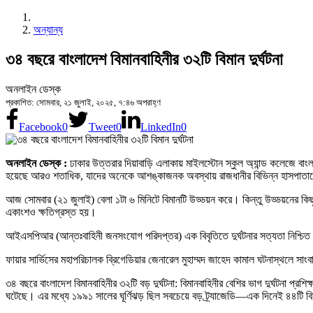
অন্যান্য
৩৪ বছরে বাংলাদেশ বিমানবাহিনীর ৩২টি বিমান দুর্ঘটনা
অনলাইন ডেস্ক
প্রকাশিত: সোমবার, ২১ জুলাই, ২০২৫, ৭:৪৬ অপরাহ্ণ
Facebook
0
Tweet
0
LinkedIn
0
অনলাইন ডেস্ক­ :
ঢাকার উত্তরার দিয়াবাড়ি এলাকায় মাইলস্টোন স্কুল অ্যান্ড কলেজে বাং
হয়েছে আরও শতাধিক, যাদের অনেকে আশঙ্কাজনক অবস্থায় রাজধানীর বিভিন্ন হাসপাতাল
আজ সোমবার (২১ জুলাই) বেলা ১টা ৬ মিনিটে বিমানটি উড্ডয়ন করে। কিন্তু উড্ডয়নের কিছুক
একাংশও ক্ষতিগ্রস্ত হয়।
আইএসপিআর (আন্তঃবাহিনী জনসংযোগ পরিদপ্তর) এক বিবৃতিতে দুর্ঘটনার সত্যতা নিশ্চিত কর
ফায়ার সার্ভিসের মহাপরিচালক ব্রিগেডিয়ার জেনারেল মুহাম্মদ জাহেদ কামাল ঘটনাস্থলে সা
৩৪ বছরে বাংলাদেশ বিমানবাহিনীর ৩২টি বড় দুর্ঘটনা: বিমানবাহিনীর বেশির ভাগ দুর্ঘটনা প
ঘটেছে। এর মধ্যে ১৯৯১ সালের ঘূর্ণিঝড় ছিল সবচেয়ে বড় ট্র্যাজেডি—এক দিনেই ৪৪টি বিমান 