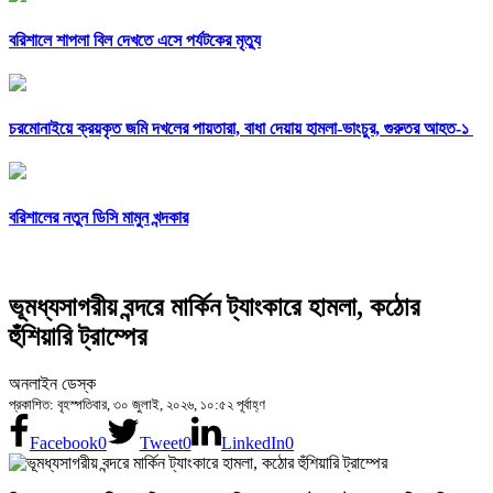
বরিশালে শাপলা বিল দেখতে এসে পর্যটকের মৃত্যু
চরমোনাইয়ে ক্রয়কৃত জমি দখলের পায়তারা, বাধা দেয়ায় হামলা-ভাংচুর, গুরুতর আহত-১
বরিশালের নতুন ডিসি মামুন খন্দকার
ভূমধ্যসাগরীয় বন্দরে মার্কিন ট্যাংকারে হামলা, কঠোর
হুঁশিয়ারি ট্রাম্পের
অনলাইন ডেস্ক
প্রকাশিত: বৃহস্পতিবার, ৩০ জুলাই, ২০২৬, ১০:৫২ পূর্বাহ্ণ
Facebook
0
Tweet
0
LinkedIn
0