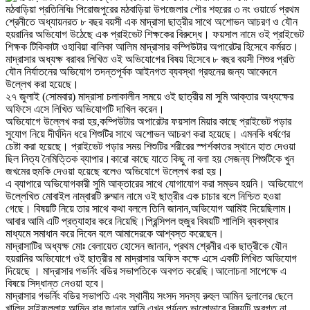
মঠবাড়িয়া প্রতিনিধিঃ পিরোজপুরের মঠবাড়িয়া উপজেলার পৌর শহরের ৩ নং ওয়ার্ডে প্রথম
শ্রেনীতে অধ্যায়নরত ৮ বছর বয়সী এক মাদ্রাসা ছাত্রীর সাথে অশোভন আচরণ ও যৌন
হয়রানির অভিযোগ উঠেছে এক প্রাইভেট শিক্ষকের বিরুদ্ধে। ফয়সাল নামে ওই প্রাইভেট
শিক্ষক টিকিকাটা ওহাবিয়া বালিকা আলিম মাদ্রাসার কম্পিউটার অপারেটর হিসেবে কর্মরত।
মাদ্রাসার অধ্যক্ষ বরাবর লিখিত ওই অভিযোগের বিষয় হিসেবে ৮ বছর বয়সী শিশুর প্রতি
যৌন নির্যাতনের অভিযোগ তদন্তপূর্বক আইনগত ব্যবস্থা গ্রহনের জন্য আবেদনে
উল্লেখ করা হয়েছে।
২৭ জুলাই (সোমবার) মাদ্রাসা চলাকালীন সময়ে ওই ছাত্রীর মা সুমি আক্তার অধ্যক্ষের
অফিসে এসে লিখিত অভিযোগটি দাখিল করেন।
অভিযোগে উল্লেখ করা হয়,কম্পিউটার অপারেটর ফয়সাল মিয়ার কাছে প্রাইভেট পড়ার
সুযোগ নিয়ে দীর্ঘদিন ধরে শিশুটির সাথে অশোভন আচরণ করা হয়েছে। এমনকি ধর্ষণের
চেষ্টা করা হয়েছে। প্রাইভেট পড়ার সময় শিশুটির শরীরের স্পর্শকাতর স্থানে হাত দেওয়া
ছিল নিত্য নৈমিত্তিক ব্যাপার।কারো কাছে যাতে কিছু না বলা হয় সেজন্য শিশুটিকে খুন
জখমের হুমকি দেওয়া হয়েছে বলেও অভিযোগে উল্লেখ করা হয়।
এ ব্যাপারে অভিযোগকারী সুমি আক্তারের সাথে যোগাযোগ করা সম্ভব হয়নি। অভিযোগে
উল্লেখিত মোবাইল নাম্বারটি রুম্মান নামে ওই ছাত্রীর এক চাচার বলে নিশ্চিত হওয়া
গেছে। বিষয়টি নিয়ে তার সাথে কথা বললে তিনি জানান,অভিযোগ আমিই দিয়েছিলাম।
আবার আমি এটি প্রত্যাহার করে নিয়েছি।প্রিন্সিপল হুজুর বিষয়টি শালিসি ব্যবস্থার
মাধ্যমে সমাধান করে দিবেন বলে আমাদেরকে আশ্বস্ত করেছেন।
মাদ্রাসাটির অধ্যক্ষ মোঃ বেলায়েত হোসেন জানান, প্রথম শ্রেনীর এক ছাত্রীকে যৌন
হয়রানির অভিযোগে ওই ছাত্রীর মা মাদ্রাসার অফিস কক্ষে এসে একটি লিখিত অভিযোগ
দিয়েছে । মাদ্রাসার গভর্নিং বডির সভাপতিকে অবগত করেছি।আলোচনা সাপেক্ষে এ
বিষয়ে সিদ্ধান্ত নেওয়া হবে।
মাদ্রাসার গভর্নিং বডির সভাপতি এবং স্থানীয় সংসদ সদস্য রুহুল আমিন দুলালের ছেলে
খালিদ সাইফুল্লাহ আমিন বাবু জানান,আমি এখন পর্যন্ত ভালোভাবে বিষয়টি অবগত না