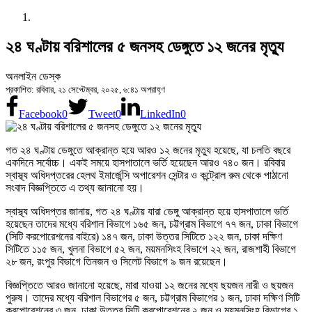
২৪ ঘণ্টায় বরিশালের ৫ জনসহ ডেঙ্গুতে ১২ জনের মৃত্যু
অনলাইন ডেস্ক
প্রকাশিত: রবিবার, ২১ সেপ্টেম্বর, ২০২৫, ৬:৪১ অপরাহ্ণ
Facebook
0
Tweet
0
LinkedIn
0
গত ২৪ ঘণ্টায় ডেঙ্গুতে আক্রান্ত হয়ে আরও ১২ জনের মৃত্যু হয়েছে, যা চলতি বছরে
একদিনে সর্বোচ্চ। একই সময়ে হাসপাতালে ভর্তি হয়েছেন আরও ৭৪০ জন। রবিবার
স্বাস্থ্য অধিদপ্তরের হেলথ ইমার্জেন্সি অপারেশন সেন্টার ও কন্ট্রোল রুম থেকে পাঠানো
সংবাদ বিজ্ঞপ্তিতে এ তথ্য জানানো হয়।
স্বাস্থ্য অধিদপ্তর জানায়, গত ২৪ ঘণ্টায় যারা ডেঙ্গু আক্রান্ত হয়ে হাসপাতালে ভর্তি
হয়েছেন তাদের মধ্যে বরিশাল বিভাগে ১৬৫ জন, চট্টগ্রাম বিভাগে ৭৭ জন, ঢাকা বিভাগে
(সিটি করপোরেশনের বাইরে) ১৪৭ জন, ঢাকা উত্তর সিটিতে ১২২ জন, ঢাকা দক্ষিণ
সিটিতে ১১৫ জন, খুলনা বিভাগে ৫২ জন, ময়মনসিংহ বিভাগে ২২ জন, রাজশাহী বিভাগে
২৮ জন, রংপুর বিভাগে তিনজন ও সিলেট বিভাগে ৯ জন রয়েছেন।
বিজ্ঞপ্তিতে আরও জানানো হয়েছে, মারা যাওয়া ১২ জনের মধ্যে ছয়জন নারী ও ছয়জন
পুরুষ। তাদের মধ্যে বরিশাল বিভাগের ৫ জন, চট্টগ্রাম বিভাগের ১ জন, ঢাকা দক্ষিণ সিটি
করপোরেশনের ৩ জন, ঢাকা উত্তর সিটি করপোরেশনের ২ জন ও ময়মনসিংহ বিভাগের ১