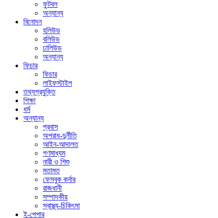
ফুটবল
অন্যান্য
বিনোদন
হলিউড
বলিউড
ঢালিউড
অন্যান্য
ফিচার
ফিচার
লাইফস্টাইল
তথ্যপ্রযুক্তি
শিক্ষা
ধর্ম
অন্যান্য
প্রবাস
অপরাধ-দুর্নীতি
আইন-আদালত
গণমাধ্যম
নারী ও শিশু
মতামত
ফেসবুক কর্নার
রাজধানী
সম্পাদকীয়
স্বাস্থ্য-চিকিৎসা
ই-পেপার