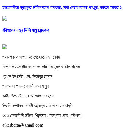
চরমোনাইয়ে ক্রয়কৃত জমি দখলের পায়তারা, বাধা দেয়ায় হামলা-ভাংচুর, গুরুতর আহত-১
বরিশালের নতুন ডিসি মামুন খন্দকার
প্রকাশক ও সম্পাদক: মেহেরুন্নেছা বেগম
সম্পাদক মণ্ডলীর সভাপতি: কাজী আব্দুল্লাহ আল রাসেল
প্রধান উপদেষ্টা: মো: মিজানুর রহমান
প্রধান সম্পাদক: কাজী আল মামুন
আইন উপদেষ্টা: এ্যাড. আজাদ রহমান
নির্বাহী সম্পাদক: কাজী আব্দুল্লাহ আল ফাহাদ রাব্বী
৩৫১ ফেরদৌসি মঞ্জিল, খ্রিস্টান গোরস্থান রোড, বরিশাল।
ajkerbarta@gmail.com