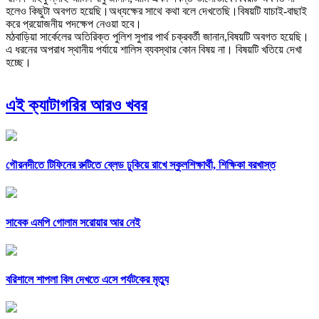
হলেও কিছুটা অবগত হয়েছি।অধ্যক্ষের সাথে কথা বলে দেখতেছি।বিষয়টি যাচাই-বাছাই
করে প্রয়োজনীয় পদক্ষেপ নেওয়া হবে।
মঠবাড়িয়া সার্কেলের অতিরিক্ত পুলিশ সুপার পার্থ চক্রবর্তী জানান,বিষয়টি অবগত হয়েছি।
এ ধরনের অপরাধ স্থানীয় পর্যায়ে শালিস ব্যবস্থার কোন বিষয় না। বিষয়টি খতিয়ে দেখা
হচ্ছে।
এই ক্যাটাগরির আরও খবর
গৌরনদীতে টিফিনের রুটিতে ব্লেড ঢুকিয়ে রাখে স্কুলশিক্ষার্থী, শিক্ষিকা বরখাস্ত
সাবেক এমপি গোলাম সরোয়ার আর নেই
বরিশালে শাপলা বিল দেখতে এসে পর্যটকের মৃত্যু