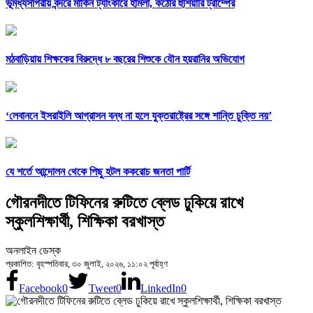
ভূমধ্যসাগরীয় বন্দরে মার্কিন ট্যাংকারে হামলা, কঠোর হুঁশিয়ারি ট্রাম্পের
মঠবাড়িয়ায় শিক্ষকের বিরুদ্ধে ৮ বছরের শিশুকে যৌন হয়রানির অভিযোগ
‘লেবাননে ইসরাইলি আগ্রাসন বন্ধ না হলে যুক্তরাষ্ট্রের সঙ্গে শান্তি চুক্তি নয়’
যে শর্তে আন্দোলন থেকে পিছু হটল ককরোচ জনতা পার্টি
গৌরনদীতে টিফিনের রুটিতে ব্লেড ঢুকিয়ে রাখে
স্কুলশিক্ষার্থী, শিক্ষিকা বরখাস্ত
অনলাইন ডেস্ক
প্রকাশিত: বৃহস্পতিবার, ৩০ জুলাই, ২০২৬, ১১:০২ পূর্বাহ্ণ
Facebook
0
Tweet
0
LinkedIn
0