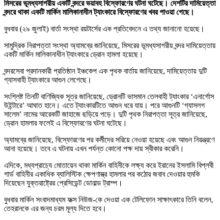
মিসরের ভূমধ্যসাগরীয় একটি বন্দরে ভয়াবহ বিস্ফোরণের ঘটনা ঘটেছে। দেশটির দামিয়েত্তা
বন্দরে থাকা একটি মার্কিন মালিকানাধীন ট্যাংকারে বিস্ফোরণের খবর পাওয়া গেছে।
বুধবার (২৯ জুলাই) বার্তা সংস্থা রয়টার্সের এক প্রতিবেদনে এ তথ্য জানানো হয়েছে।
সামুদ্রিক নিরাপত্তা সংস্থা অ্যামব্রে জানিয়েছে, মিসরের ভূমধ্যসাগরীয় বন্দর দামিয়েত্তায়
একটি মার্কিন মালিকানাধীন ট্যাংকারে ড্রোন হামলা হয়েছে।
বন্দরসেবা প্রদানকারী প্রতিষ্ঠান ইঞ্চকেপ এক পৃথক বার্তায় জানিয়েছে, দামিয়েত্তায় দুটি
গ্যাসবাহী ট্যাংকারে আগুন লেগেছে।
সংশ্লিষ্ট তিনটি বাণিজ্যিক সূত্র জানিয়েছে, ড্রোনটি ভাসমান তেলবাহী ট্যাংকার ‘এনার্গোস
উইন্টারে’ আঘাত হানে। এতে ট্যাংকারটিতে আগুন ধরে যায়। পরে আগুনটি ‘গ্যাসলগ
সালেম’ নামের আরেকটি জাহাজে ছড়িয়ে পড়ে। দুটি পৃথক নিরাপত্তা সূত্র জানিয়েছে,
ড্রোন হামলার ফলেই এ বিস্ফোরণের ঘটনা ঘটেছে।
অ্যামব্রে জানিয়েছে, বিস্ফোরণের পর কর্মীদের সরিয়ে নেওয়া হয়েছে এবং আগুন নিয়ন্ত্রণে
আনা হয়েছে। তবে এ ঘটনায় এখন পর্যন্ত কোনো পক্ষ দায় স্বীকার করেনি।
এদিকে, মধ্যপ্রাচ্যে মোতায়েন থাকা মার্কিন বাহিনীকে লক্ষ্য করে ইরানের ইসলামি বিপ্লবী
গার্ড বাহিনীর একাধিক ব্যালিস্টিক ক্ষেপণাস্ত্র হামলার পর কঠোর জবাব দেওয়ার হুমকি
দিয়েছেন যুক্তরাষ্ট্রের প্রেসিডেন্ট ডোনাল্ড ট্রাম্প।
বুধবার মার্কিন সংবাদমাধ্যম ফক্স নিউজ-কে দেওয়া এক টেলিফোন সাক্ষাৎকারে তিনি বলেন,
তেহরানকে এর জন্য চরম মূল্য দিতে হবে।