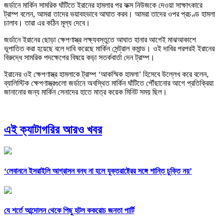
জর্ডানে মার্কিন সামরিক ঘাঁটিতে ইরানের হামলার পর ফক্স নিউজকে দেওয়া সাক্ষাৎকারে
ট্রাম্প বলেন, আমরা তাদের ভয়াবহভাবে আঘাত করব। আমরা তাদের ওপর প্রচণ্ড হামলা
চালাব। তারা এর কঠিন মূল্য দেবে।
জর্ডানে ইরানের ছোড়া ক্ষেপণাস্ত্র লক্ষ্যবস্তুতে আঘাত হানার আগেই মাঝআকাশে
ভূপাতিত করা হয়েছে বলে দাবি করেছে মার্কিন সেন্ট্রাল কমান্ড। ওই দাবির পরপরই ইরানের
বিরুদ্ধে সামরিক পদক্ষেপের বিষয়ে কড়া সতর্কবার্তা দেন ট্রাম্প।
ইরানের ওই ক্ষেপণাস্ত্র হামলাকে ট্রাম্প ‘আকস্মিক হামলা’ হিসেবে উল্লেখ করে বলেন,
ব্যালিস্টিক ক্ষেপণাস্ত্রগুলো জর্ডানে অবস্থিত মার্কিন ঘাঁটিতে পৌঁছানোর আগে প্রতিক্রিয়া
জানানোর জন্য মার্কিন সেনাদের হাতে মাত্র কয়েক মিনিট সময় ছিল।
এই ক্যাটাগরির আরও খবর
‘লেবাননে ইসরাইলি আগ্রাসন বন্ধ না হলে যুক্তরাষ্ট্রের সঙ্গে শান্তি চুক্তি নয়’
যে শর্তে আন্দোলন থেকে পিছু হটল ককরোচ জনতা পার্টি