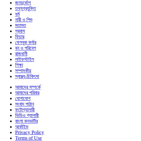
জনদুর্ভোগ
তথ্যপ্রযুক্তি
ধর্ম
নারী ও শিশু
মতামত
প্রবাস
ফিচার
ফেসবুক কর্নার
বন ও পরিবেশ
রাজধানী
লাইফস্টাইল
শিক্ষা
সম্পাদকীয়
স্বাস্থ্য-চিকিৎসা
আমাদের সম্পর্কে
আমাদের পরিবার
যোগাযোগ
সংবাদ পাঠান
ফটোগ্যালারী
ভিডিও গ্যালারী
বাংলা কনভার্টার
আর্কাইভ
Privacy Policy
Terms of Use