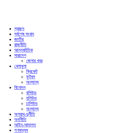
প্রচ্ছদ
সর্বশেষ সংবাদ
জাতীয়
রাজনীতি
আন্তর্জাতিক
সারাদেশ
জেলার খবর
খেলাধুলা
ক্রিকেট
ফুটবল
অন্যান্য
বিনোদন
বলিউড
হলিউড
ঢালিউড
অন্যান্য
অপরাধ-দুর্নীতি
অর্থনীতি
আইন-আদালত
গণমাধ্যম