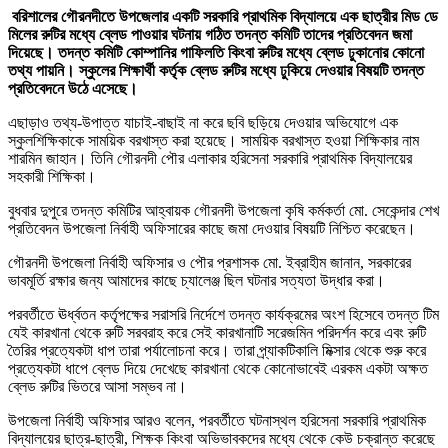
বরিশালের গৌরনদীতে উপজেলার একটি সরকারি প্রাথমিক বিদ্যালয়ে এক ছাত্রীর মিড ডে
মিলের রুটির মধ্যে ব্লেড পাওয়ার ঘটনায় গঠিত তদন্ত কমিটি তাদের প্রতিবেদন জমা
দিয়েছে। তদন্ত কমিটি কোম্পানির গাফিলতি কিংবা রুটির মধ্যে ব্লেড ঢুকানোর কোনো
তথ্য পায়নি। স্কুলের শিক্ষার্থী কর্তৃক ব্লেড রুটির মধ্যে ঢুকিয়ে দেওয়ার বিষয়টি তদন্ত
প্রতিবেদনে উঠে এসেছে।
এছাড়াও তথ্য-উপাত্ত যাচাই-বাছাই না করে ছবি ছড়িয়ে দেওয়ার অভিযোগে এক
স্কুলশিক্ষিকাকে সাময়িক বরখাস্ত করা হয়েছে। সাময়িক বরখাস্ত হওয়া শিক্ষিকার নাম
শারমিন জাহান। তিনি গৌরনদী পৌর এলাকার হরিসেনা সরকারি প্রাথমিক বিদ্যালয়ের
সহকারী শিক্ষিকা।
বুধবার দুপুরে তদন্ত কমিটির আহ্বায়ক গৌরনদী উপজেলা কৃষি কর্মকর্তা মো. সেকেন্দার শেখ
প্রতিবেদন উপজেলা নির্বাহী অফিসারের কাছে জমা দেওয়ার বিষয়টি নিশ্চিত করেছেন।
গৌরনদী উপজেলা নির্বাহী অফিসার ও পৌর প্রশাসক মো. ইব্রাহীম জানান, সরকারের
ভাবমূর্তি রক্ষার জন্য আমাদের কাছে চ্যালেঞ্জ ছিল ঘটনার সত্যতা উদ্ধার করা।
পরবর্তীতে ঊর্ধ্বতন কর্তৃপক্ষের সরাসরি নির্দেশে তদন্ত কার্যক্রমের অংশ হিসেবে তদন্ত টিম
যেই কারখানা থেকে রুটি সরবরাহ করে সেই কারখানাটি সরেজমিন পরিদর্শন করে এবং রুটি
তৈরির প্রত্যেকটা ধাপ তারা পর্যালোচনা করে। তারা প্র্যাকটিকালি মিক্সার থেকে শুরু করে
প্রত্যেকটা ধাপে ব্লেড দিয়ে দেখেছে কারখানা থেকে কোনোভাবেই এরকম একটা অক্ষত
ব্লেড রুটির ভিতরে আসা সম্ভব না।
উপজেলা নির্বাহী অফিসার আরও বলেন, পরবর্তীতে ঘটনাস্থল হরিসেনা সরকারি প্রাথমিক
বিদ্যালয়ের ছাত্র-ছাত্রী, শিক্ষক কিংবা অভিভাবকদের মধ্যে থেকে কেউ চক্রান্ত করেছে