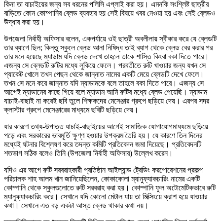
কিনা তা যাচাইয়ের জন্য সব ধরনের পলিসি এপ্লাই করা হয়। এমনকি সংশ্লিষ্ট ছাত্রীর
বাড়িতে কোন কোম্পানির ব্লেড ব্যবহার হয় সেই বিষয়ে খবর নেওয়া হয় এবং সেই ব্লেডও
উদ্ধার করা হয়।
উপজেলা নির্বাহী অফিসার বলেন, একপর্যায়ে ওই ছাত্রী অবলীলায় স্বীকার করে যে ব্লেডটি
তার ব্যাগে ছিল; কিন্তু স্কুলে ব্লেড আনা নিষিদ্ধ তাই ব্যাগ থেকে ব্লেড বের করার পর
তার মনে হয়েছে ম্যাডাম যদি ব্লেড দেখে তাহলে তাকে শাস্তি কিংবা বকা দিতে পারে।
এজন্য সে ব্লেডটি রুটির মধ্যে লুকিয়ে ফেলে। পরবর্তীতে রুটি খাওয়ার জন্য যখন সে
প্যাকেট খোলে তখন পেছন থেকে জান্নাত নামের একটি মেয়ে ব্লেডটি দেখে ফেলে।
তখন সে মনে করে জান্নাত যদি ম্যাডামকে বলে তাহলে বকা দিতে পারে। এজন্য সে
আগেই ম্যাডামের কাছে গিয়ে বলে ম্যাডাম আমি রুটির মধ্যে ব্লেড পেয়েছি। ম্যাডাম
যাচাই-বাছাই না করেই ছবি তুলে শিক্ষকদের মেসেঞ্জার গ্রুপে ছড়িয়ে দেয়। এরপর সদর
ক্লাস্টার গ্রুপে মেসেঞ্জারের মাধ্যমে ছবিটি ছড়িয়ে দেয়।
যার কারণে তথ্য-উপাত্ত যাচাই-বাছাইয়ের আগেই সামাজিক যোগাযোগমাধ্যমে ছড়িয়ে
পড়ে এবং সরকারের ভাবমূর্তি ক্ষুণ্ণ হওয়ার উপক্রম তৈরি হয়। যে কারণে তিন দিনের
মধ্যেই ঘটনার বিশ্লেষণ করে তদন্ত কমিটি প্রতিবেদন জমা দিয়েছে। প্রতিবেদনটি
শতভাগ সঠিক বলেও তিনি (উপজেলা নির্বাহী অফিসার) উল্লেখ করেন।
যদিও এর আগে রুটি সরবরাহকারী প্রতিষ্ঠান আইল্যান্ড ট্রেডিং করপোরেশনের প্রকল্প
পরিচালক শাহ আলম খান জানিয়েছিলেন, কোকাকোলা ম্যানুফ্যাকচারিং নামের একটি
কোম্পানি থেকে স্কুলগুলোতে রুটি সরবরাহ করা হয়। কোম্পানি ফুল অটোমেটিকভাবে রুটি
ম্যানুফ্যাকচারিং করে। সেখানে যদি কোনো মেটাল যায় তা মিক্সিংয়ে ক্রাশ হয়ে যাওয়ার
কথা। সেখানে এত বড় একটা আস্ত ব্লেড থাকার কথা নয়।