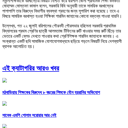
স্কুলশিক্ষিকাকে বরখাস্তের বিষয়টি নিশ্চিত করে বরিশাল জেলা প্রাথমিক শিক্ষা কর্মকর্তা
মোহাম্মদ মোস্তফা কামাল বলেন, সরকারি বিধি অনুযায়ী তাকে সাময়িক বরখাস্তের
পাশাপাশি তার বিরুদ্ধে বিভাগীয় ব্যবস্থা গ্রহণের জন্য সুপারিশ করা হয়েছে। তবে এ
বিষয়ে সাময়িক বরখাস্ত হওয়া শিক্ষিকা শারমিন জাহানের কোনো বক্তব্য পাওয়া যায়নি।
উল্লেখ্য, গত ২২ জুলাই বরিশালের গৌরনদী পৌরসভার হরিসেনা সরকারি প্রাথমিক
বিদ্যালয়ের প্রথম শ্রেণির ছাত্রী আলমতাজ টিফিনের রুটি খাওয়ার সময় রুটি ছিঁড়ে তার
ভেতরে একটি ব্লেড দেখতে পাওয়ার কথা শ্রেণিশিক্ষক শারমিন জাহানকে জানায়। এ
সংক্রান্ত একটি ছবি সামাজিক যোগাযোগমাধ্যমে ছড়িয়ে পড়লে বিষয়টি নিয়ে দেশব্যাপী
ব্যাপক আলোচিত হয়।
এই ক্যাটাগরির আরও খবর
মঠবাড়িয়ায় শিক্ষকের বিরুদ্ধে ৮ বছরের শিশুকে যৌন হয়রানির অভিযোগ
সাবেক এমপি গোলাম সরোয়ার আর নেই