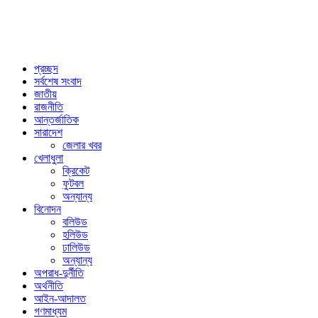
প্রচ্ছদ
সর্বশেষ সংবাদ
জাতীয়
রাজনীতি
আন্তর্জাতিক
সারাদেশ
জেলার খবর
খেলাধুলা
ক্রিকেট
ফুটবল
অন্যান্য
বিনোদন
বলিউড
হলিউড
ঢালিউড
অন্যান্য
অপরাধ-দুর্নীতি
অর্থনীতি
আইন-আদালত
গণমাধ্যম