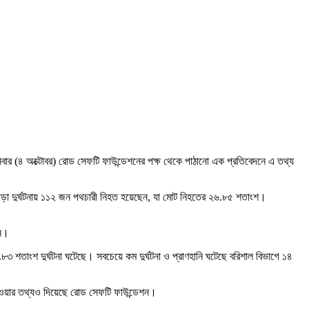
ার (৪ অক্টোবর) রোড সেফটি ফাউন্ডেশনের পক্ষ থেকে পাঠানো এক প্রতিবেদনে এ তথ্য
াড়া দুর্ঘটনায় ১১২ জন পথচারী নিহত হয়েছেন, যা মোট নিহতের ২৬.৮৫ শতাংশ।
েন।
৮৩ শতাংশ দুর্ঘটনা ঘটেছে। সবচেয়ে কম দুর্ঘটনা ও প্রাণহানি ঘটেছে বরিশাল বিভাগে ১৪
 হওয়ার তথ্যও দিয়েছে রোড সেফটি ফাউন্ডেশন।