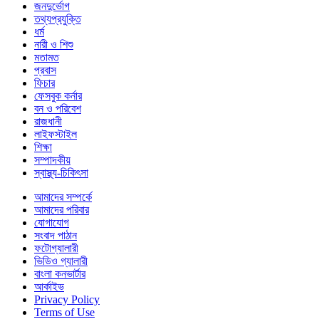
জনদুর্ভোগ
তথ্যপ্রযুক্তি
ধর্ম
নারী ও শিশু
মতামত
প্রবাস
ফিচার
ফেসবুক কর্নার
বন ও পরিবেশ
রাজধানী
লাইফস্টাইল
শিক্ষা
সম্পাদকীয়
স্বাস্থ্য-চিকিৎসা
আমাদের সম্পর্কে
আমাদের পরিবার
যোগাযোগ
সংবাদ পাঠান
ফটোগ্যালারী
ভিডিও গ্যালারী
বাংলা কনভার্টার
আর্কাইভ
Privacy Policy
Terms of Use