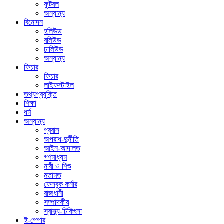
ফুটবল
অন্যান্য
বিনোদন
হলিউড
বলিউড
ঢালিউড
অন্যান্য
ফিচার
ফিচার
লাইফস্টাইল
তথ্যপ্রযুক্তি
শিক্ষা
ধর্ম
অন্যান্য
প্রবাস
অপরাধ-দুর্নীতি
আইন-আদালত
গণমাধ্যম
নারী ও শিশু
মতামত
ফেসবুক কর্নার
রাজধানী
সম্পাদকীয়
স্বাস্থ্য-চিকিৎসা
ই-পেপার