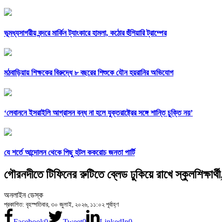
ভূমধ্যসাগরীয় বন্দরে মার্কিন ট্যাংকারে হামলা, কঠোর হুঁশিয়ারি ট্রাম্পের
মঠবাড়িয়ায় শিক্ষকের বিরুদ্ধে ৮ বছরের শিশুকে যৌন হয়রানির অভিযোগ
‘লেবাননে ইসরাইলি আগ্রাসন বন্ধ না হলে যুক্তরাষ্ট্রের সঙ্গে শান্তি চুক্তি নয়’
যে শর্তে আন্দোলন থেকে পিছু হটল ককরোচ জনতা পার্টি
গৌরনদীতে টিফিনের রুটিতে ব্লেড ঢুকিয়ে রাখে স্কুলশিক্ষার্থী
অনলাইন ডেস্ক
প্রকাশিত: বৃহস্পতিবার, ৩০ জুলাই, ২০২৬, ১১:০২ পূর্বাহ্ণ
Facebook
0
Tweet
0
LinkedIn
0