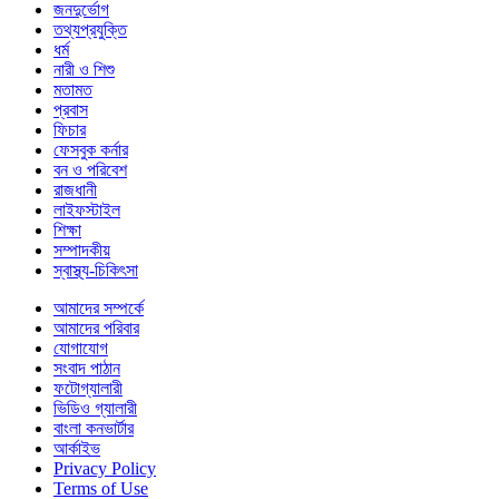
জনদুর্ভোগ
তথ্যপ্রযুক্তি
ধর্ম
নারী ও শিশু
মতামত
প্রবাস
ফিচার
ফেসবুক কর্নার
বন ও পরিবেশ
রাজধানী
লাইফস্টাইল
শিক্ষা
সম্পাদকীয়
স্বাস্থ্য-চিকিৎসা
আমাদের সম্পর্কে
আমাদের পরিবার
যোগাযোগ
সংবাদ পাঠান
ফটোগ্যালারী
ভিডিও গ্যালারী
বাংলা কনভার্টার
আর্কাইভ
Privacy Policy
Terms of Use