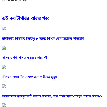
ব্যাপক আলোচিত হয়।
এই ক্যাটাগরির আরও খবর
মঠবাড়িয়ায় শিক্ষকের বিরুদ্ধে ৮ বছরের শিশুকে যৌন হয়রানির অভিযোগ
সাবেক এমপি গোলাম সরোয়ার আর নেই
বরিশালে শাপলা বিল দেখতে এসে পর্যটকের মৃত্যু
চরমোনাইয়ে ক্রয়কৃত জমি দখলের পায়তারা, বাধা দেয়ায় হামলা-ভাংচুর, গুরুতর আহত-১