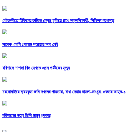
গৌরনদীতে টিফিনের রুটিতে ব্লেড ঢুকিয়ে রাখে স্কুলশিক্ষার্থী, শিক্ষিকা বরখাস্ত
সাবেক এমপি গোলাম সরোয়ার আর নেই
বরিশালে শাপলা বিল দেখতে এসে পর্যটকের মৃত্যু
চরমোনাইয়ে ক্রয়কৃত জমি দখলের পায়তারা, বাধা দেয়ায় হামলা-ভাংচুর, গুরুতর আহত-১
বরিশালের নতুন ডিসি মামুন খন্দকার