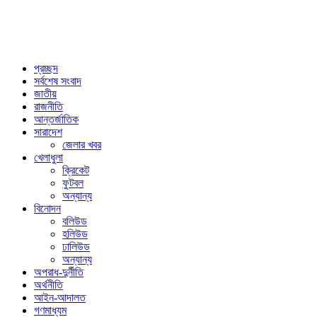
প্রচ্ছদ
সর্বশেষ সংবাদ
জাতীয়
রাজনীতি
আন্তর্জাতিক
সারাদেশ
জেলার খবর
খেলাধুলা
ক্রিকেট
ফুটবল
অন্যান্য
বিনোদন
বলিউড
হলিউড
ঢালিউড
অন্যান্য
অপরাধ-দুর্নীতি
অর্থনীতি
আইন-আদালত
গণমাধ্যম