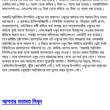
এমজির দাম ৬ টাকা ৯০ পয়সা থেকে কমিয়ে ৬ টাকা ৫০ পয়সা করা হয়েছে। প্যারাসিটামল
সাসপেনশন ৬০ এমএলের দাম ৩৫ টাকা থেকে কমিয়ে ৩৪ টাকা ২৪ পয়সা করা হয়েছে।
সরকারি প্রতিষ্ঠান উৎপাদিত ওষুধের দাম কমালেও ওষুধের বাজারে তার প্রভাব নিয়ে চলছে
আলোচনা। এ ব্যাপারে চিকিৎসাবিজ্ঞানী ও শিক্ষাবিদ অধ্যাপক ডা. লিয়াকত আলী বলেন,
অব্যবস্থাপনা, অতিরিক্ত কর্মী কমিয়ে অর্থ সাশ্রয় করে অত্যাবশ্যকীয় ওষুধের দাম
কমানো খুবই ভালো উদ্যোগ। এসব জরুরি ওষুধ জনগণকে বিনামূল্যে দেওয়ার ব্যবস্থা
রাষ্ট্রকে করতে হবে। স্বাস্থ্য সংস্কার কমিশনের প্রতিবেদনেও এমনটাই বলা হয়েছে।
তবে রাষ্ট্রীয় পৃষ্ঠপোষক কোম্পানির সঙ্গে এই ওষুধের দাম নিয়ে সামঞ্জস্য করা বেসরকারি
প্রতিষ্ঠানের পক্ষে সম্ভব না। এ বিষয়ে বাংলাদেশ ওষুধ শিল্প সমিতির মহাসচিব ডেল্টা ফার্মা
লিমিটেডের ব্যবস্থাপনা পরিচালক ডা. মো. জাকির হোসেন বলেন, ‘সরকারি প্রতিষ্ঠান
ইডিসিএলের কাজ হলো সরকারি হাসপাতালে ওষুধ দেওয়া। তাদের ক্রেতা নির্ধারিত করা
আছে। তারা হাসপাতালে ওষুধ দেবে সরকারের কাছে থেকে এর অর্থ বুঝে নেবে। তাদের
ব্যবসার মডেল আর আমাদের মডেল পুরোপুরি আলাদা। ইডিসিএলের প্রচার, বিপনন,
কেমিস্টের ডিসকাউন্ট, ঝুঁকি কোনোটাই নেই। তাই তাদের উৎপাদিত ওষুধের দাম কমানোর
সঙ্গে বেসরকারি ওষুধশিল্প প্রতিষ্ঠানের দাম তুলনা করার সুযোগ নেই।’
আপনার মতামত লিখুন