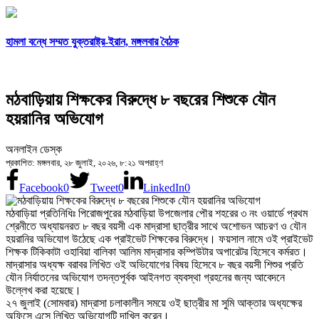
হামলা বন্ধে সম্মত যুক্তরাষ্ট্র-ইরান, মঙ্গলবার বৈঠক
মঠবাড়িয়ায় শিক্ষকের বিরুদ্ধে ৮ বছরের শিশুকে যৌন
হয়রানির অভিযোগ
অনলাইন ডেস্ক
প্রকাশিত: মঙ্গলবার, ২৮ জুলাই, ২০২৬, ৮:২১ অপরাহ্ণ
Facebook
0
Tweet
0
LinkedIn
0
মঠবাড়িয়া প্রতিনিধিঃ পিরোজপুরের মঠবাড়িয়া উপজেলার পৌর শহরের ৩ নং ওয়ার্ডে প্রথম
শ্রেনীতে অধ্যায়নরত ৮ বছর বয়সী এক মাদ্রাসা ছাত্রীর সাথে অশোভন আচরণ ও যৌন
হয়রানির অভিযোগ উঠেছে এক প্রাইভেট শিক্ষকের বিরুদ্ধে। ফয়সাল নামে ওই প্রাইভেট
শিক্ষক টিকিকাটা ওহাবিয়া বালিকা আলিম মাদ্রাসার কম্পিউটার অপারেটর হিসেবে কর্মরত।
মাদ্রাসার অধ্যক্ষ বরাবর লিখিত ওই অভিযোগের বিষয় হিসেবে ৮ বছর বয়সী শিশুর প্রতি
যৌন নির্যাতনের অভিযোগ তদন্তপূর্বক আইনগত ব্যবস্থা গ্রহনের জন্য আবেদনে
উল্লেখ করা হয়েছে।
২৭ জুলাই (সোমবার) মাদ্রাসা চলাকালীন সময়ে ওই ছাত্রীর মা সুমি আক্তার অধ্যক্ষের
অফিসে এসে লিখিত অভিযোগটি দাখিল করেন।