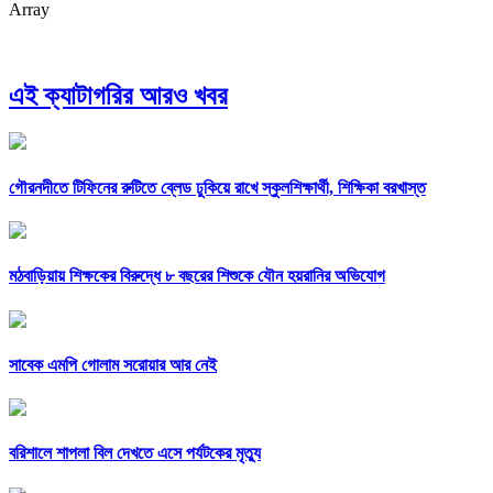
Array
এই ক্যাটাগরির আরও খবর
গৌরনদীতে টিফিনের রুটিতে ব্লেড ঢুকিয়ে রাখে স্কুলশিক্ষার্থী, শিক্ষিকা বরখাস্ত
মঠবাড়িয়ায় শিক্ষকের বিরুদ্ধে ৮ বছরের শিশুকে যৌন হয়রানির অভিযোগ
সাবেক এমপি গোলাম সরোয়ার আর নেই
বরিশালে শাপলা বিল দেখতে এসে পর্যটকের মৃত্যু