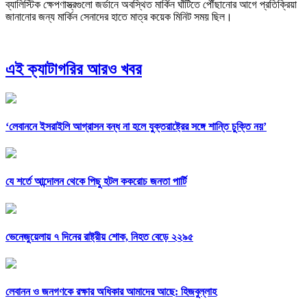
ব্যালিস্টিক ক্ষেপণাস্ত্রগুলো জর্ডানে অবস্থিত মার্কিন ঘাঁটিতে পৌঁছানোর আগে প্রতিক্রিয়া
জানানোর জন্য মার্কিন সেনাদের হাতে মাত্র কয়েক মিনিট সময় ছিল।
এই ক্যাটাগরির আরও খবর
‘লেবাননে ইসরাইলি আগ্রাসন বন্ধ না হলে যুক্তরাষ্ট্রের সঙ্গে শান্তি চুক্তি নয়’
যে শর্তে আন্দোলন থেকে পিছু হটল ককরোচ জনতা পার্টি
ভেনেজুয়েলায় ৭ দিনের রাষ্ট্রীয় শোক, নিহত বেড়ে ২২৯৫
লেবানন ও জনগণকে রক্ষার অধিকার আমাদের আছে: হিজবুল্লাহ