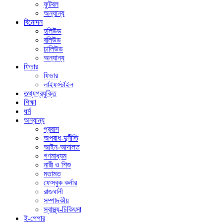
ফুটবল
অন্যান্য
বিনোদন
হলিউড
বলিউড
ঢালিউড
অন্যান্য
ফিচার
ফিচার
লাইফস্টাইল
তথ্যপ্রযুক্তি
শিক্ষা
ধর্ম
অন্যান্য
প্রবাস
অপরাধ-দুর্নীতি
আইন-আদালত
গণমাধ্যম
নারী ও শিশু
মতামত
ফেসবুক কর্নার
রাজধানী
সম্পাদকীয়
স্বাস্থ্য-চিকিৎসা
ই-পেপার