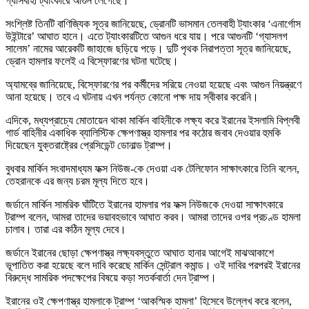
গ্যাসবাহী ট্যাংকারে আগুন লেগেছে।
সংশ্লিষ্ট তিনটি বাণিজ্যিক সূত্র জানিয়েছে, ড্রোনটি ভাসমান তেলবাহী ট্যাংকার ‘এনার্গোস
উইন্টারে’ আঘাত হানে। এতে ট্যাংকারটিতে আগুন ধরে যায়। পরে আগুনটি ‘গ্যাসলগ
সালেম’ নামের আরেকটি জাহাজে ছড়িয়ে পড়ে। দুটি পৃথক নিরাপত্তা সূত্র জানিয়েছে,
ড্রোন হামলার ফলেই এ বিস্ফোরণের ঘটনা ঘটেছে।
অ্যামব্রে জানিয়েছে, বিস্ফোরণের পর কর্মীদের সরিয়ে নেওয়া হয়েছে এবং আগুন নিয়ন্ত্রণে
আনা হয়েছে। তবে এ ঘটনায় এখন পর্যন্ত কোনো পক্ষ দায় স্বীকার করেনি।
এদিকে, মধ্যপ্রাচ্যে মোতায়েন থাকা মার্কিন বাহিনীকে লক্ষ্য করে ইরানের ইসলামি বিপ্লবী
গার্ড বাহিনীর একাধিক ব্যালিস্টিক ক্ষেপণাস্ত্র হামলার পর কঠোর জবাব দেওয়ার হুমকি
দিয়েছেন যুক্তরাষ্ট্রের প্রেসিডেন্ট ডোনাল্ড ট্রাম্প।
বুধবার মার্কিন সংবাদমাধ্যম ফক্স নিউজ-কে দেওয়া এক টেলিফোন সাক্ষাৎকারে তিনি বলেন,
তেহরানকে এর জন্য চরম মূল্য দিতে হবে।
জর্ডানে মার্কিন সামরিক ঘাঁটিতে ইরানের হামলার পর ফক্স নিউজকে দেওয়া সাক্ষাৎকারে
ট্রাম্প বলেন, আমরা তাদের ভয়াবহভাবে আঘাত করব। আমরা তাদের ওপর প্রচণ্ড হামলা
চালাব। তারা এর কঠিন মূল্য দেবে।
জর্ডানে ইরানের ছোড়া ক্ষেপণাস্ত্র লক্ষ্যবস্তুতে আঘাত হানার আগেই মাঝআকাশে
ভূপাতিত করা হয়েছে বলে দাবি করেছে মার্কিন সেন্ট্রাল কমান্ড। ওই দাবির পরপরই ইরানের
বিরুদ্ধে সামরিক পদক্ষেপের বিষয়ে কড়া সতর্কবার্তা দেন ট্রাম্প।
ইরানের ওই ক্ষেপণাস্ত্র হামলাকে ট্রাম্প ‘আকস্মিক হামলা’ হিসেবে উল্লেখ করে বলেন,