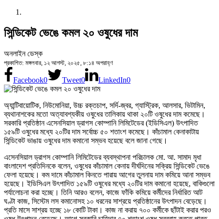
সিন্ডিকেট ভেঙে কমল ২০ ওষুধের দাম
অনলাইন ডেস্ক
প্রকাশিত: মঙ্গলবার, ১২ আগস্ট, ২০২৫, ৮:১৪ অপরাহ্ণ
Facebook
0
Tweet
0
LinkedIn
0
অ্যান্টিবায়োটিক, নিউমোনিয়া, উচ্চ রক্তচাপ, সর্দি-জ্বর, গ্যাস্ট্রিক, আলসার, ভিটামিন,
ব্যথানাশকের মতো অত্যাবশ্যকীয় ওষুধের তালিকায় থাকা ২০টি ওষুধের দাম কমেছে।
সরকারি প্রতিষ্ঠান এসেনসিয়াল ড্রাগস কোম্পানি লিমিটেডের (ইডিসিএল) উৎপাদিত
১৫৯টি ওষুধের মধ্যে ২০টির দাম সর্বোচ্চ ৫০ শতাংশ কমেছে। কাঁচামাল কেনাকাটায়
সিন্ডিকেট ভাঙায় ওষুধের দাম কমানো সম্ভব হয়েছে বলে জানা গেছে।
এসেনসিয়াল ড্রাগস কোম্পানি লিমিটেডের ব্যবস্থাপনা পরিচালক মো. আ. সামাদ মৃধা
বাংলাদেশ প্রতিদিনকে বলেন, ওষুধের কাঁচামাল কেনায় দীর্ঘদিনের সক্রিয় সিন্ডিকেট ভেঙে
ফেলা হয়েছে। কম দামে কাঁচামাল কিনতে পারায় আগের তুলনায় দাম কমিয়ে আনা সম্ভব
হয়েছে। ইডিসিএল উৎপাদিত ১৫৯টি ওষুধের মধ্যে ২০টির দাম কমানো হয়েছে, বাকিগুলো
পর্যালোচনা করা হচ্ছে। তিনি আরও বলেন, কাজে ফাঁকি কমিয়ে কর্মীদের নির্ধারিত আট
ঘণ্টা কাজ, সিস্টেম লস কমানোসহ ১০ ধরনের সাশ্রয়ে প্রতিষ্ঠানের উৎপাদন বেড়েছে।
প্রতি মাসে সাশ্রয় হচ্ছে ১৮ কোটি টাকা। কাজ না করায় ৭০০ কর্মীকে ছাঁটাই করার পরও
ওষুধ উৎপাদন বেড়েছে। আগে সরকারি চাহিদার ৭০ শতাংশ ওষুধ সরবরাহ করতে পারত