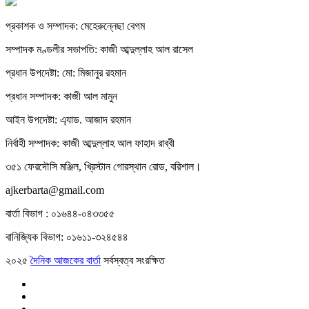
প্রকাশক ও সম্পাদক: মেহেরুন্নেছা বেগম
সম্পাদক মণ্ডলীর সভাপতি: কাজী আব্দুল্লাহ আল রাসেল
প্রধান উপদেষ্টা: মো: মিজানুর রহমান
প্রধান সম্পাদক: কাজী আল মামুন
আইন উপদেষ্টা: এ্যাড. আজাদ রহমান
নির্বাহী সম্পাদক: কাজী আব্দুল্লাহ আল ফাহাদ রাব্বী
৩৫১ ফেরদৌসি মঞ্জিল, খ্রিস্টান গোরস্থান রোড, বরিশাল।
ajkerbarta@gmail.com
বার্তা বিভাগ : ০১৬৪৪-০৪৩৩৫৫
বানিজ্যিক বিভাগ: ০১৬১১-৩২৪৫৪৪
২০২৫
দৈনিক আজকের বার্তা
সর্বস্বত্ব সংরক্ষিত