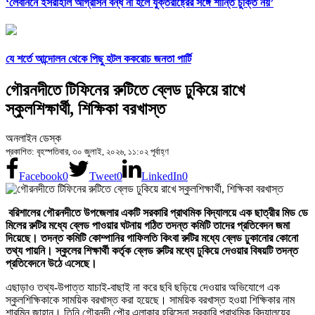
‘লেবাননে ইসরাইলি আগ্রাসন বন্ধ না হলে যুক্তরাষ্ট্রের সঙ্গে শান্তি চুক্তি নয়’
যে শর্তে আন্দোলন থেকে পিছু হটল ককরোচ জনতা পার্টি
গৌরনদীতে টিফিনের রুটিতে ব্লেড ঢুকিয়ে রাখে
স্কুলশিক্ষার্থী, শিক্ষিকা বরখাস্ত
অনলাইন ডেস্ক
প্রকাশিত: বৃহস্পতিবার, ৩০ জুলাই, ২০২৬, ১১:০২ পূর্বাহ্ণ
Facebook
0
Tweet
0
LinkedIn
0
বরিশালের গৌরনদীতে উপজেলার একটি সরকারি প্রাথমিক বিদ্যালয়ে এক ছাত্রীর মিড ডে
মিলের রুটির মধ্যে ব্লেড পাওয়ার ঘটনায় গঠিত তদন্ত কমিটি তাদের প্রতিবেদন জমা
দিয়েছে। তদন্ত কমিটি কোম্পানির গাফিলতি কিংবা রুটির মধ্যে ব্লেড ঢুকানোর কোনো
তথ্য পায়নি। স্কুলের শিক্ষার্থী কর্তৃক ব্লেড রুটির মধ্যে ঢুকিয়ে দেওয়ার বিষয়টি তদন্ত
প্রতিবেদনে উঠে এসেছে।
এছাড়াও তথ্য-উপাত্ত যাচাই-বাছাই না করে ছবি ছড়িয়ে দেওয়ার অভিযোগে এক
স্কুলশিক্ষিকাকে সাময়িক বরখাস্ত করা হয়েছে। সাময়িক বরখাস্ত হওয়া শিক্ষিকার নাম
শারমিন জাহান। তিনি গৌরনদী পৌর এলাকার হরিসেনা সরকারি প্রাথমিক বিদ্যালয়ের