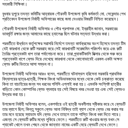
সহকারী শিক্ষিকা।
বুধবার দুপুরে তদন্ত কমিটির আহ্বায়ক গৌরনদী উপজেলা কৃষি কর্মকর্তা মো. সেকেন্দার শেখ
প্রতিবেদন উপজেলা নির্বাহী অফিসারের কাছে জমা দেওয়ার বিষয়টি নিশ্চিত করেছেন।
গৌরনদী উপজেলা নির্বাহী অফিসার ও পৌর প্রশাসক মো. ইব্রাহীম জানান, সরকারের
ভাবমূর্তি রক্ষার জন্য আমাদের কাছে চ্যালেঞ্জ ছিল ঘটনার সত্যতা উদ্ধার করা।
পরবর্তীতে ঊর্ধ্বতন কর্তৃপক্ষের সরাসরি নির্দেশে তদন্ত কার্যক্রমের অংশ হিসেবে তদন্ত টিম
যেই কারখানা থেকে রুটি সরবরাহ করে সেই কারখানাটি সরেজমিন পরিদর্শন করে এবং রুটি
তৈরির প্রত্যেকটা ধাপ তারা পর্যালোচনা করে। তারা প্র্যাকটিকালি মিক্সার থেকে শুরু করে
প্রত্যেকটা ধাপে ব্লেড দিয়ে দেখেছে কারখানা থেকে কোনোভাবেই এরকম একটা অক্ষত
ব্লেড রুটির ভিতরে আসা সম্ভব না।
উপজেলা নির্বাহী অফিসার আরও বলেন, পরবর্তীতে ঘটনাস্থল হরিসেনা সরকারি প্রাথমিক
বিদ্যালয়ের ছাত্র-ছাত্রী, শিক্ষক কিংবা অভিভাবকদের মধ্যে থেকে কেউ চক্রান্ত করেছে
কিনা তা যাচাইয়ের জন্য সব ধরনের পলিসি এপ্লাই করা হয়। এমনকি সংশ্লিষ্ট ছাত্রীর
বাড়িতে কোন কোম্পানির ব্লেড ব্যবহার হয় সেই বিষয়ে খবর নেওয়া হয় এবং সেই ব্লেডও
উদ্ধার করা হয়।
উপজেলা নির্বাহী অফিসার বলেন, একপর্যায়ে ওই ছাত্রী অবলীলায় স্বীকার করে যে ব্লেডটি
তার ব্যাগে ছিল; কিন্তু স্কুলে ব্লেড আনা নিষিদ্ধ তাই ব্যাগ থেকে ব্লেড বের করার পর
তার মনে হয়েছে ম্যাডাম যদি ব্লেড দেখে তাহলে তাকে শাস্তি কিংবা বকা দিতে পারে।
এজন্য সে ব্লেডটি রুটির মধ্যে লুকিয়ে ফেলে। পরবর্তীতে রুটি খাওয়ার জন্য যখন সে
প্যাকেট খোলে তখন পেছন থেকে জান্নাত নামের একটি মেয়ে ব্লেডটি দেখে ফেলে।