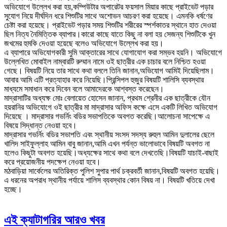
অভিযোগে উল্লেখ করা হয়,কম্পিউটার অপারেটর ফয়সাল মিয়ার কাছে প্রাইভেট পড়ার
সুযোগ নিয়ে দীর্ঘদিন ধরে শিশুটির সাথে অশোভন আচরণ করা হয়েছে। এমনকি ধর্ষণের
চেষ্টা করা হয়েছে। প্রাইভেট পড়ার সময় শিশুটির শরীরের স্পর্শকাতর স্থানে হাত দেওয়া
ছিল নিত্য নৈমিত্তিক ব্যাপার।কারো কাছে যাতে কিছু না বলা হয় সেজন্য শিশুটিকে খুন
জখমের হুমকি দেওয়া হয়েছে বলেও অভিযোগে উল্লেখ করা হয়।
এ ব্যাপারে অভিযোগকারী সুমি আক্তারের সাথে যোগাযোগ করা সম্ভব হয়নি। অভিযোগে
উল্লেখিত মোবাইল নাম্বারটি রুম্মান নামে ওই ছাত্রীর এক চাচার বলে নিশ্চিত হওয়া
গেছে। বিষয়টি নিয়ে তার সাথে কথা বললে তিনি জানান,অভিযোগ আমিই দিয়েছিলাম।
আবার আমি এটি প্রত্যাহার করে নিয়েছি।প্রিন্সিপল হুজুর বিষয়টি শালিসি ব্যবস্থার
মাধ্যমে সমাধান করে দিবেন বলে আমাদেরকে আশ্বস্ত করেছেন।
মাদ্রাসাটির অধ্যক্ষ মোঃ বেলায়েত হোসেন জানান, প্রথম শ্রেনীর এক ছাত্রীকে যৌন
হয়রানির অভিযোগে ওই ছাত্রীর মা মাদ্রাসার অফিস কক্ষে এসে একটি লিখিত অভিযোগ
দিয়েছে । মাদ্রাসার গভর্নিং বডির সভাপতিকে অবগত করেছি।আলোচনা সাপেক্ষে এ
বিষয়ে সিদ্ধান্ত নেওয়া হবে।
মাদ্রাসার গভর্নিং বডির সভাপতি এবং স্থানীয় সংসদ সদস্য রুহুল আমিন দুলালের ছেলে
খালিদ সাইফুল্লাহ আমিন বাবু জানান,আমি এখন পর্যন্ত ভালোভাবে বিষয়টি অবগত না
হলেও কিছুটা অবগত হয়েছি।অধ্যক্ষের সাথে কথা বলে দেখতেছি।বিষয়টি যাচাই-বাছাই
করে প্রয়োজনীয় পদক্ষেপ নেওয়া হবে।
মঠবাড়িয়া সার্কেলের অতিরিক্ত পুলিশ সুপার পার্থ চক্রবর্তী জানান,বিষয়টি অবগত হয়েছি।
এ ধরনের অপরাধ স্থানীয় পর্যায়ে শালিস ব্যবস্থার কোন বিষয় না। বিষয়টি খতিয়ে দেখা
হচ্ছে।
এই ক্যাটাগরির আরও খবর