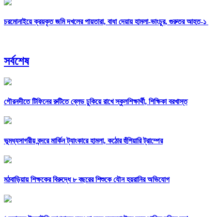
চরমোনাইয়ে ক্রয়কৃত জমি দখলের পায়তারা, বাধা দেয়ায় হামলা-ভাংচুর, গুরুতর আহত-১
সর্বশেষ
গৌরনদীতে টিফিনের রুটিতে ব্লেড ঢুকিয়ে রাখে স্কুলশিক্ষার্থী, শিক্ষিকা বরখাস্ত
ভূমধ্যসাগরীয় বন্দরে মার্কিন ট্যাংকারে হামলা, কঠোর হুঁশিয়ারি ট্রাম্পের
মঠবাড়িয়ায় শিক্ষকের বিরুদ্ধে ৮ বছরের শিশুকে যৌন হয়রানির অভিযোগ