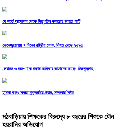
যে শর্তে আন্দোলন থেকে পিছু হটল ককরোচ জনতা পার্টি
ভেনেজুয়েলায় ৭ দিনের রাষ্ট্রীয় শোক, নিহত বেড়ে ২২৯৫
লেবানন ও জনগণকে রক্ষার অধিকার আমাদের আছে: হিজবুল্লাহ
হামলা বন্ধে সম্মত যুক্তরাষ্ট্র-ইরান, মঙ্গলবার বৈঠক
মঠবাড়িয়ায় শিক্ষকের বিরুদ্ধে ৮ বছরের শিশুকে যৌন
হয়রানির অভিযোগ