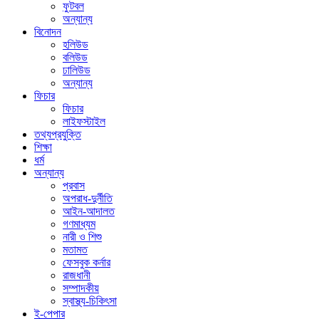
ফুটবল
অন্যান্য
বিনোদন
হলিউড
বলিউড
ঢালিউড
অন্যান্য
ফিচার
ফিচার
লাইফস্টাইল
তথ্যপ্রযুক্তি
শিক্ষা
ধর্ম
অন্যান্য
প্রবাস
অপরাধ-দুর্নীতি
আইন-আদালত
গণমাধ্যম
নারী ও শিশু
মতামত
ফেসবুক কর্নার
রাজধানী
সম্পাদকীয়
স্বাস্থ্য-চিকিৎসা
ই-পেপার