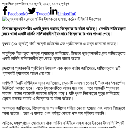
প্রকাশিত: বৃহস্পতিবার, ৩০ জুলাই, ২০২৬, ১০:৫২ পূর্বাহ্ণ
Facebook
0
Tweet
0
LinkedIn
0
মিসরের ভূমধ্যসাগরীয় একটি বন্দরে ভয়াবহ বিস্ফোরণের ঘটনা ঘটেছে। দেশটির দামিয়েত্তা
বন্দরে থাকা একটি মার্কিন মালিকানাধীন ট্যাংকারে বিস্ফোরণের খবর পাওয়া গেছে।
বুধবার (২৯ জুলাই) বার্তা সংস্থা রয়টার্সের এক প্রতিবেদনে এ তথ্য জানানো হয়েছে।
সামুদ্রিক নিরাপত্তা সংস্থা অ্যামব্রে জানিয়েছে, মিসরের ভূমধ্যসাগরীয় বন্দর দামিয়েত্তায়
একটি মার্কিন মালিকানাধীন ট্যাংকারে ড্রোন হামলা হয়েছে।
বন্দরসেবা প্রদানকারী প্রতিষ্ঠান ইঞ্চকেপ এক পৃথক বার্তায় জানিয়েছে, দামিয়েত্তায় দুটি
গ্যাসবাহী ট্যাংকারে আগুন লেগেছে।
সংশ্লিষ্ট তিনটি বাণিজ্যিক সূত্র জানিয়েছে, ড্রোনটি ভাসমান তেলবাহী ট্যাংকার ‘এনার্গোস
উইন্টারে’ আঘাত হানে। এতে ট্যাংকারটিতে আগুন ধরে যায়। পরে আগুনটি ‘গ্যাসলগ
সালেম’ নামের আরেকটি জাহাজে ছড়িয়ে পড়ে। দুটি পৃথক নিরাপত্তা সূত্র জানিয়েছে,
ড্রোন হামলার ফলেই এ বিস্ফোরণের ঘটনা ঘটেছে।
অ্যামব্রে জানিয়েছে, বিস্ফোরণের পর কর্মীদের সরিয়ে নেওয়া হয়েছে এবং আগুন নিয়ন্ত্রণে
আনা হয়েছে। তবে এ ঘটনায় এখন পর্যন্ত কোনো পক্ষ দায় স্বীকার করেনি।
এদিকে, মধ্যপ্রাচ্যে মোতায়েন থাকা মার্কিন বাহিনীকে লক্ষ্য করে ইরানের ইসলামি বিপ্লবী