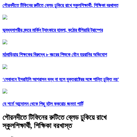
গৌরনদীতে টিফিনের রুটিতে ব্লেড ঢুকিয়ে রাখে স্কুলশিক্ষার্থী, শিক্ষিকা বরখাস্ত
ভূমধ্যসাগরীয় বন্দরে মার্কিন ট্যাংকারে হামলা, কঠোর হুঁশিয়ারি ট্রাম্পের
মঠবাড়িয়ায় শিক্ষকের বিরুদ্ধে ৮ বছরের শিশুকে যৌন হয়রানির অভিযোগ
‘লেবাননে ইসরাইলি আগ্রাসন বন্ধ না হলে যুক্তরাষ্ট্রের সঙ্গে শান্তি চুক্তি নয়’
যে শর্তে আন্দোলন থেকে পিছু হটল ককরোচ জনতা পার্টি
গৌরনদীতে টিফিনের রুটিতে ব্লেড ঢুকিয়ে রাখে
স্কুলশিক্ষার্থী, শিক্ষিকা বরখাস্ত