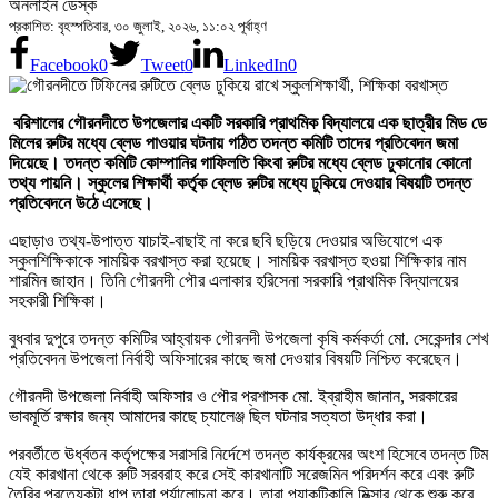
অনলাইন ডেস্ক
প্রকাশিত: বৃহস্পতিবার, ৩০ জুলাই, ২০২৬, ১১:০২ পূর্বাহ্ণ
Facebook
0
Tweet
0
LinkedIn
0
বরিশালের গৌরনদীতে উপজেলার একটি সরকারি প্রাথমিক বিদ্যালয়ে এক ছাত্রীর মিড ডে
মিলের রুটির মধ্যে ব্লেড পাওয়ার ঘটনায় গঠিত তদন্ত কমিটি তাদের প্রতিবেদন জমা
দিয়েছে। তদন্ত কমিটি কোম্পানির গাফিলতি কিংবা রুটির মধ্যে ব্লেড ঢুকানোর কোনো
তথ্য পায়নি। স্কুলের শিক্ষার্থী কর্তৃক ব্লেড রুটির মধ্যে ঢুকিয়ে দেওয়ার বিষয়টি তদন্ত
প্রতিবেদনে উঠে এসেছে।
এছাড়াও তথ্য-উপাত্ত যাচাই-বাছাই না করে ছবি ছড়িয়ে দেওয়ার অভিযোগে এক
স্কুলশিক্ষিকাকে সাময়িক বরখাস্ত করা হয়েছে। সাময়িক বরখাস্ত হওয়া শিক্ষিকার নাম
শারমিন জাহান। তিনি গৌরনদী পৌর এলাকার হরিসেনা সরকারি প্রাথমিক বিদ্যালয়ের
সহকারী শিক্ষিকা।
বুধবার দুপুরে তদন্ত কমিটির আহ্বায়ক গৌরনদী উপজেলা কৃষি কর্মকর্তা মো. সেকেন্দার শেখ
প্রতিবেদন উপজেলা নির্বাহী অফিসারের কাছে জমা দেওয়ার বিষয়টি নিশ্চিত করেছেন।
গৌরনদী উপজেলা নির্বাহী অফিসার ও পৌর প্রশাসক মো. ইব্রাহীম জানান, সরকারের
ভাবমূর্তি রক্ষার জন্য আমাদের কাছে চ্যালেঞ্জ ছিল ঘটনার সত্যতা উদ্ধার করা।
পরবর্তীতে ঊর্ধ্বতন কর্তৃপক্ষের সরাসরি নির্দেশে তদন্ত কার্যক্রমের অংশ হিসেবে তদন্ত টিম
যেই কারখানা থেকে রুটি সরবরাহ করে সেই কারখানাটি সরেজমিন পরিদর্শন করে এবং রুটি
তৈরির প্রত্যেকটা ধাপ তারা পর্যালোচনা করে। তারা প্র্যাকটিকালি মিক্সার থেকে শুরু করে