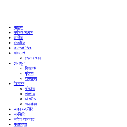
প্রচ্ছদ
সর্বশেষ সংবাদ
জাতীয়
রাজনীতি
আন্তর্জাতিক
সারাদেশ
জেলার খবর
খেলাধুলা
ক্রিকেট
ফুটবল
অন্যান্য
বিনোদন
বলিউড
হলিউড
ঢালিউড
অন্যান্য
অপরাধ-দুর্নীতি
অর্থনীতি
আইন-আদালত
গণমাধ্যম