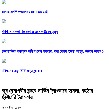
সাবেক এমপি গোলাম সরোয়ার আর নেই
বরিশালে শাপলা বিল দেখতে এসে পর্যটকের মৃত্যু
চরমোনাইয়ে ক্রয়কৃত জমি দখলের পায়তারা, বাধা দেয়ায় হামলা-ভাংচুর, গুরুতর আহত-১
বরিশালের নতুন ডিসি মামুন খন্দকার
ভূমধ্যসাগরীয় বন্দরে মার্কিন ট্যাংকারে হামলা, কঠোর
হুঁশিয়ারি ট্রাম্পের
অনলাইন ডেস্ক