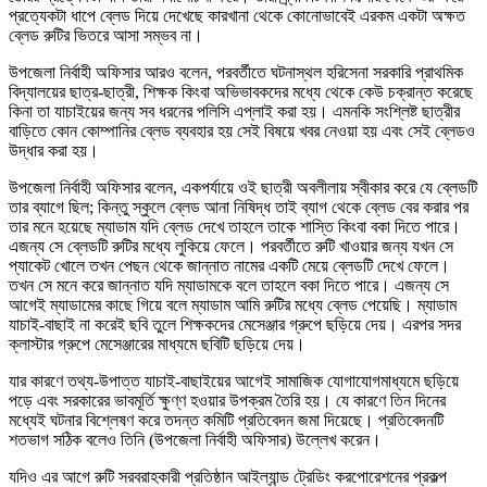
প্রত্যেকটা ধাপে ব্লেড দিয়ে দেখেছে কারখানা থেকে কোনোভাবেই এরকম একটা অক্ষত
ব্লেড রুটির ভিতরে আসা সম্ভব না।
উপজেলা নির্বাহী অফিসার আরও বলেন, পরবর্তীতে ঘটনাস্থল হরিসেনা সরকারি প্রাথমিক
বিদ্যালয়ের ছাত্র-ছাত্রী, শিক্ষক কিংবা অভিভাবকদের মধ্যে থেকে কেউ চক্রান্ত করেছে
কিনা তা যাচাইয়ের জন্য সব ধরনের পলিসি এপ্লাই করা হয়। এমনকি সংশ্লিষ্ট ছাত্রীর
বাড়িতে কোন কোম্পানির ব্লেড ব্যবহার হয় সেই বিষয়ে খবর নেওয়া হয় এবং সেই ব্লেডও
উদ্ধার করা হয়।
উপজেলা নির্বাহী অফিসার বলেন, একপর্যায়ে ওই ছাত্রী অবলীলায় স্বীকার করে যে ব্লেডটি
তার ব্যাগে ছিল; কিন্তু স্কুলে ব্লেড আনা নিষিদ্ধ তাই ব্যাগ থেকে ব্লেড বের করার পর
তার মনে হয়েছে ম্যাডাম যদি ব্লেড দেখে তাহলে তাকে শাস্তি কিংবা বকা দিতে পারে।
এজন্য সে ব্লেডটি রুটির মধ্যে লুকিয়ে ফেলে। পরবর্তীতে রুটি খাওয়ার জন্য যখন সে
প্যাকেট খোলে তখন পেছন থেকে জান্নাত নামের একটি মেয়ে ব্লেডটি দেখে ফেলে।
তখন সে মনে করে জান্নাত যদি ম্যাডামকে বলে তাহলে বকা দিতে পারে। এজন্য সে
আগেই ম্যাডামের কাছে গিয়ে বলে ম্যাডাম আমি রুটির মধ্যে ব্লেড পেয়েছি। ম্যাডাম
যাচাই-বাছাই না করেই ছবি তুলে শিক্ষকদের মেসেঞ্জার গ্রুপে ছড়িয়ে দেয়। এরপর সদর
ক্লাস্টার গ্রুপে মেসেঞ্জারের মাধ্যমে ছবিটি ছড়িয়ে দেয়।
যার কারণে তথ্য-উপাত্ত যাচাই-বাছাইয়ের আগেই সামাজিক যোগাযোগমাধ্যমে ছড়িয়ে
পড়ে এবং সরকারের ভাবমূর্তি ক্ষুণ্ণ হওয়ার উপক্রম তৈরি হয়। যে কারণে তিন দিনের
মধ্যেই ঘটনার বিশ্লেষণ করে তদন্ত কমিটি প্রতিবেদন জমা দিয়েছে। প্রতিবেদনটি
শতভাগ সঠিক বলেও তিনি (উপজেলা নির্বাহী অফিসার) উল্লেখ করেন।
যদিও এর আগে রুটি সরবরাহকারী প্রতিষ্ঠান আইল্যান্ড ট্রেডিং করপোরেশনের প্রকল্প