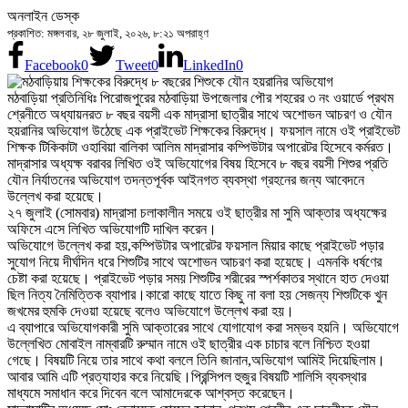
অনলাইন ডেস্ক
প্রকাশিত: মঙ্গলবার, ২৮ জুলাই, ২০২৬, ৮:২১ অপরাহ্ণ
Facebook
0
Tweet
0
LinkedIn
0
মঠবাড়িয়া প্রতিনিধিঃ পিরোজপুরের মঠবাড়িয়া উপজেলার পৌর শহরের ৩ নং ওয়ার্ডে প্রথম
শ্রেনীতে অধ্যায়নরত ৮ বছর বয়সী এক মাদ্রাসা ছাত্রীর সাথে অশোভন আচরণ ও যৌন
হয়রানির অভিযোগ উঠেছে এক প্রাইভেট শিক্ষকের বিরুদ্ধে। ফয়সাল নামে ওই প্রাইভেট
শিক্ষক টিকিকাটা ওহাবিয়া বালিকা আলিম মাদ্রাসার কম্পিউটার অপারেটর হিসেবে কর্মরত।
মাদ্রাসার অধ্যক্ষ বরাবর লিখিত ওই অভিযোগের বিষয় হিসেবে ৮ বছর বয়সী শিশুর প্রতি
যৌন নির্যাতনের অভিযোগ তদন্তপূর্বক আইনগত ব্যবস্থা গ্রহনের জন্য আবেদনে
উল্লেখ করা হয়েছে।
২৭ জুলাই (সোমবার) মাদ্রাসা চলাকালীন সময়ে ওই ছাত্রীর মা সুমি আক্তার অধ্যক্ষের
অফিসে এসে লিখিত অভিযোগটি দাখিল করেন।
অভিযোগে উল্লেখ করা হয়,কম্পিউটার অপারেটর ফয়সাল মিয়ার কাছে প্রাইভেট পড়ার
সুযোগ নিয়ে দীর্ঘদিন ধরে শিশুটির সাথে অশোভন আচরণ করা হয়েছে। এমনকি ধর্ষণের
চেষ্টা করা হয়েছে। প্রাইভেট পড়ার সময় শিশুটির শরীরের স্পর্শকাতর স্থানে হাত দেওয়া
ছিল নিত্য নৈমিত্তিক ব্যাপার।কারো কাছে যাতে কিছু না বলা হয় সেজন্য শিশুটিকে খুন
জখমের হুমকি দেওয়া হয়েছে বলেও অভিযোগে উল্লেখ করা হয়।
এ ব্যাপারে অভিযোগকারী সুমি আক্তারের সাথে যোগাযোগ করা সম্ভব হয়নি। অভিযোগে
উল্লেখিত মোবাইল নাম্বারটি রুম্মান নামে ওই ছাত্রীর এক চাচার বলে নিশ্চিত হওয়া
গেছে। বিষয়টি নিয়ে তার সাথে কথা বললে তিনি জানান,অভিযোগ আমিই দিয়েছিলাম।
আবার আমি এটি প্রত্যাহার করে নিয়েছি।প্রিন্সিপল হুজুর বিষয়টি শালিসি ব্যবস্থার
মাধ্যমে সমাধান করে দিবেন বলে আমাদেরকে আশ্বস্ত করেছেন।