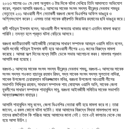
২০২৩ সালের ৩০ মে বেলা অনুমান ৩ টার দিকে ঘটনা দেখিয়ে তিনি আদালতে অভিযোগ
করেন, প্রধান আসামি বরগুনা-১ আসনের সাবেক সংসদ সদস্য ধীরেন্দ্র দেবনাথ শমভুর
নেতৃত্বে ২৩১ আওয়ামী লীগ নেতাকর্মী বরগুনা জেলা বিএনপির অফিস ভাঙচুর ও
অগ্নিসংযোগ করেন। এসময় তারা সাবেক রাষ্ট্রপতি জিয়াউর রহমানের ছবি ভাঙচুর করে।
বাদী শহিদুল ইসলাম বলেন, আওয়ামী লীগ ক্ষমতায় থাকার কারণে এতদিন মামলা করতে
পারিনি। তদন্ত হলে প্রকৃত ঘটনা বেড়িয়ে আসবে।
বরগুনা জাতীয়তাবাদী আইনজীবী ফোরামের সাধারণ সম্পাদক আবদুল ওয়াসি মতিন বলেন,
আমি শুনেছি শহিদুল ইসলাম বাদী হয়ে আওয়ামী লীগের ২৩১ জনের বিরুদ্ধে মামলা
করেছে। আমরা অল্প দিনের মধ্যে মিটিং ডেকে সভায় আলোচনা করব। মামলায় প্রধান
আসামি করা হয়েছে।
বরগুনা-১ আসনের সাবেক সংসদ সদস্য ধীরেন্দ্র দেবনাথ শমভু, বরগুনা-২ আসনের সাবেক
সংসদ সদস্য শওকত হাচানুর রহমান রিমন, সদ্য সাবেক সংসদ সদস্য সুলতানা নাদিরা,
সাবেক উপজেলা চেয়ারম্যান মনিরুজ্জামান মনির, বরগুনা উপজেলা আওয়ামী লীগের
সভাপতি সিদ্দিকুর রহমান, সাধারণ সম্পাদক শাহ মোহাম্মদ ওয়ালি অলি, সাবেক জেলা
যুবলীগের সাধারণ সম্পাদক শাহাবুদ্দিন সাবু, বরগুনা আইনজীবী সমিতির সাবেক সভাপতি
আক্তারুজ্জামান বাহাদুর।
আসামি শাহাবুদ্দিন সাবু বলেন, জেলা বিএনপির নেতারা বাদী হয়ে মামলা করে না। তারা
জানেন, এ রকম কোনো ঘটনা ঘটেনি। যারা আমাদের বিরুদ্ধে মিথ্যা মামলাগুলো করে
তাদের রাজনৈতিক কি পরিচয় আছে আমাদের জানা নেই। তবে এই কালচার থেকে বের
হয়ে আসা উচিৎ।