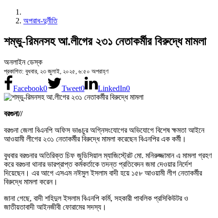
অপরাধ-দুর্নীতি
শম্ভু-রিমনসহ আ.লীগের ২৩১ নেতাকর্মীর বিরুদ্ধে মামলা
অনলাইন ডেস্ক
প্রকাশিত: বুধবার, ২৩ জুলাই, ২০২৫, ৬:৫০ অপরাহ্ণ
Facebook
0
Tweet
0
LinkedIn
0
বরগুনা//
বরগুনা জেলা বিএনপি অফিস ভাঙচুর অগ্নিসংযোগের অভিযোগে বিশেষ ক্ষমতা আইনে
আওয়ামী লীগের ২৩১ নেতাকর্মীর বিরুদ্ধে মামলা করেছেন বিএনপির এক কর্মী।
বুধবার বরগুনার অতিরিক্ত চিফ জুডিসিয়াল ম্যাজিস্ট্রেট মো. মনিরুজ্জামান এ মামলা গ্রহণ
করে বরগুনা থানার ভারপ্রাপ্ত কর্মকর্তাকে তদন্ত প্রতিবেদন জমা দেওয়ার নির্দেশ
দিয়েছেন। এর আগে এসএম নঈমুল ইসলাম বাদী হয়ে ১৫৮ আওয়ামী লীগ নেতাকর্মীর
বিরুদ্ধে মামলা করেন।
জানা গেছে, বাদী শহিদুল ইসলাম বিএনপি কর্মি, সহকারী পাবলিক প্রসিকিউটর ও
জাতীয়তাবাদী আইনজীবী ফোরামের সদস্য।