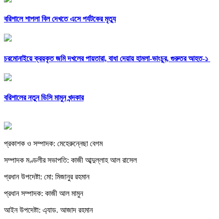
বরিশালে শাপলা বিল দেখতে এসে পর্যটকের মৃত্যু
চরমোনাইয়ে ক্রয়কৃত জমি দখলের পায়তারা, বাধা দেয়ায় হামলা-ভাংচুর, গুরুতর আহত-১
বরিশালের নতুন ডিসি মামুন খন্দকার
প্রকাশক ও সম্পাদক: মেহেরুন্নেছা বেগম
সম্পাদক মণ্ডলীর সভাপতি: কাজী আব্দুল্লাহ আল রাসেল
প্রধান উপদেষ্টা: মো: মিজানুর রহমান
প্রধান সম্পাদক: কাজী আল মামুন
আইন উপদেষ্টা: এ্যাড. আজাদ রহমান