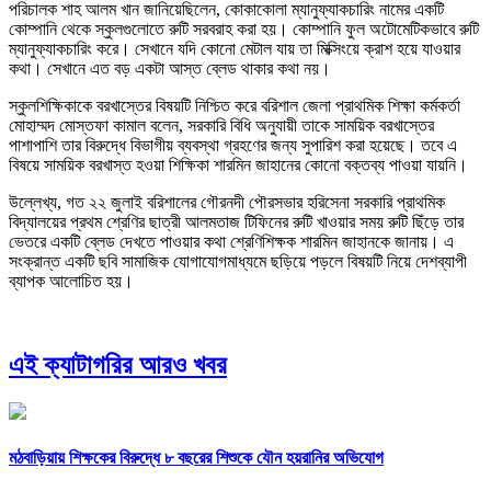
পরিচালক শাহ আলম খান জানিয়েছিলেন, কোকাকোলা ম্যানুফ্যাকচারিং নামের একটি
কোম্পানি থেকে স্কুলগুলোতে রুটি সরবরাহ করা হয়। কোম্পানি ফুল অটোমেটিকভাবে রুটি
ম্যানুফ্যাকচারিং করে। সেখানে যদি কোনো মেটাল যায় তা মিক্সিংয়ে ক্রাশ হয়ে যাওয়ার
কথা। সেখানে এত বড় একটা আস্ত ব্লেড থাকার কথা নয়।
স্কুলশিক্ষিকাকে বরখাস্তের বিষয়টি নিশ্চিত করে বরিশাল জেলা প্রাথমিক শিক্ষা কর্মকর্তা
মোহাম্মদ মোস্তফা কামাল বলেন, সরকারি বিধি অনুযায়ী তাকে সাময়িক বরখাস্তের
পাশাপাশি তার বিরুদ্ধে বিভাগীয় ব্যবস্থা গ্রহণের জন্য সুপারিশ করা হয়েছে। তবে এ
বিষয়ে সাময়িক বরখাস্ত হওয়া শিক্ষিকা শারমিন জাহানের কোনো বক্তব্য পাওয়া যায়নি।
উল্লেখ্য, গত ২২ জুলাই বরিশালের গৌরনদী পৌরসভার হরিসেনা সরকারি প্রাথমিক
বিদ্যালয়ের প্রথম শ্রেণির ছাত্রী আলমতাজ টিফিনের রুটি খাওয়ার সময় রুটি ছিঁড়ে তার
ভেতরে একটি ব্লেড দেখতে পাওয়ার কথা শ্রেণিশিক্ষক শারমিন জাহানকে জানায়। এ
সংক্রান্ত একটি ছবি সামাজিক যোগাযোগমাধ্যমে ছড়িয়ে পড়লে বিষয়টি নিয়ে দেশব্যাপী
ব্যাপক আলোচিত হয়।
এই ক্যাটাগরির আরও খবর
মঠবাড়িয়ায় শিক্ষকের বিরুদ্ধে ৮ বছরের শিশুকে যৌন হয়রানির অভিযোগ