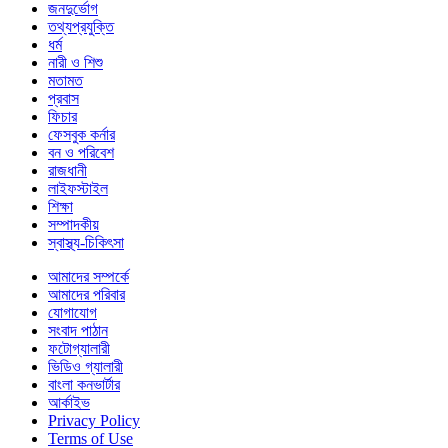
জনদুর্ভোগ
তথ্যপ্রযুক্তি
ধর্ম
নারী ও শিশু
মতামত
প্রবাস
ফিচার
ফেসবুক কর্নার
বন ও পরিবেশ
রাজধানী
লাইফস্টাইল
শিক্ষা
সম্পাদকীয়
স্বাস্থ্য-চিকিৎসা
আমাদের সম্পর্কে
আমাদের পরিবার
যোগাযোগ
সংবাদ পাঠান
ফটোগ্যালারী
ভিডিও গ্যালারী
বাংলা কনভার্টার
আর্কাইভ
Privacy Policy
Terms of Use