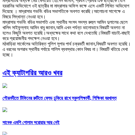
মাদ্রাসাটির অধ্যক্ষ মোঃ বেলায়েত হোসেন জানান, প্রথম শ্রেনীর এক ছাত্রীকে যৌন
হয়রানির অভিযোগে ওই ছাত্রীর মা মাদ্রাসার অফিস কক্ষে এসে একটি লিখিত অভিযোগ
দিয়েছে । মাদ্রাসার গভর্নিং বডির সভাপতিকে অবগত করেছি।আলোচনা সাপেক্ষে এ
বিষয়ে সিদ্ধান্ত নেওয়া হবে।
মাদ্রাসার গভর্নিং বডির সভাপতি এবং স্থানীয় সংসদ সদস্য রুহুল আমিন দুলালের ছেলে
খালিদ সাইফুল্লাহ আমিন বাবু জানান,আমি এখন পর্যন্ত ভালোভাবে বিষয়টি অবগত না
হলেও কিছুটা অবগত হয়েছি।অধ্যক্ষের সাথে কথা বলে দেখতেছি।বিষয়টি যাচাই-বাছাই
করে প্রয়োজনীয় পদক্ষেপ নেওয়া হবে।
মঠবাড়িয়া সার্কেলের অতিরিক্ত পুলিশ সুপার পার্থ চক্রবর্তী জানান,বিষয়টি অবগত হয়েছি।
এ ধরনের অপরাধ স্থানীয় পর্যায়ে শালিস ব্যবস্থার কোন বিষয় না। বিষয়টি খতিয়ে দেখা
হচ্ছে।
এই ক্যাটাগরির আরও খবর
গৌরনদীতে টিফিনের রুটিতে ব্লেড ঢুকিয়ে রাখে স্কুলশিক্ষার্থী, শিক্ষিকা বরখাস্ত
সাবেক এমপি গোলাম সরোয়ার আর নেই