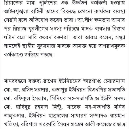
রিয়াজের মামা পুলিশের এক ঊর্ধ্বতন কর্মকর্তা হওয়ায়
আইনশৃঙ্খলা বাহিনী তাদের বিরুদ্ধে কোনো কার্যকর ব্যবস্থা
নেয়নি বলে অভিযোগ করেন তারা। আ.লীগ ক্ষমতায় আসার
পর রিয়াজ যুবলীগের সদস্য পরিচয়ে মাদক ব্যবসার বিস্তার
ঘটান বলে দাবি করেন বক্তারা। তারা আরও বলেন, সন্ধ্যা
নামলেই স্থানীয় যুবসমাজ মাদকে আসক্ত হয়ে অপরাধমূলক
কর্মকাণ্ডে জড়িয়ে পড়ছে।
মানববন্ধনে বক্তব্য রাখেন ইউনিয়নের ভারপ্রাপ্ত চেয়ারম্যান
মো. আ. রসিদ সরদার, কড়াপুর ইউনিয়ন বিএনপির সভাপতি
মো. রফিকুল ইসলাম, সিনিয়র সহ-সভাপতি ও ইউপি সদস্য
মো. হাবিবুর রহমান মিন্টু, সাবেক সহ-সভাপতি মনির
তালুকদার, ইউনিয়ন ছাত্রদলের সাধারণ সম্পাদক রায়হান
খলিফা, বরিশাল সরকারি সৈয়দ হাতেম আলী কলেজের ছাত্র