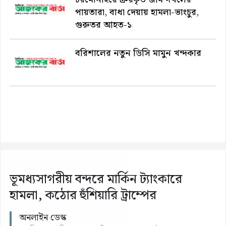
পায়তারা, বাধা দেয়ায় হামলা-ভাংচুর,
গুরুতর আহত-১
বরিশালের নতুন ডিসি মামুন খন্দকার
ভূমধ্যসাগরীয় বন্দরে মার্কিন ট্যাংকারে
হামলা, কঠোর হুঁশিয়ারি ট্রাম্পের
অনলাইন ডেস্ক