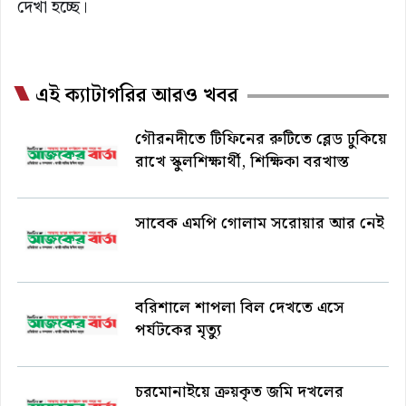
দেখা হচ্ছে।
এই ক্যাটাগরির আরও খবর
গৌরনদীতে টিফিনের রুটিতে ব্লেড ঢুকিয়ে
রাখে স্কুলশিক্ষার্থী, শিক্ষিকা বরখাস্ত
সাবেক এমপি গোলাম সরোয়ার আর নেই
বরিশালে শাপলা বিল দেখতে এসে
পর্যটকের মৃত্যু
চরমোনাইয়ে ক্রয়কৃত জমি দখলের