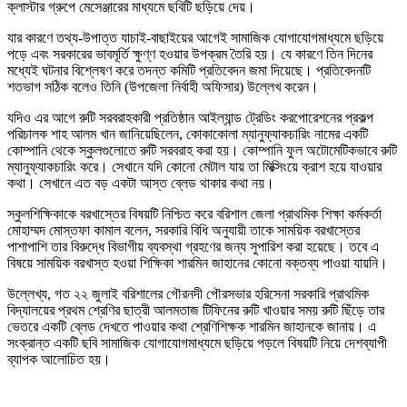
ক্লাস্টার গ্রুপে মেসেঞ্জারের মাধ্যমে ছবিটি ছড়িয়ে দেয়।
যার কারণে তথ্য-উপাত্ত যাচাই-বাছাইয়ের আগেই সামাজিক যোগাযোগমাধ্যমে ছড়িয়ে
পড়ে এবং সরকারের ভাবমূর্তি ক্ষুণ্ণ হওয়ার উপক্রম তৈরি হয়। যে কারণে তিন দিনের
মধ্যেই ঘটনার বিশ্লেষণ করে তদন্ত কমিটি প্রতিবেদন জমা দিয়েছে। প্রতিবেদনটি
শতভাগ সঠিক বলেও তিনি (উপজেলা নির্বাহী অফিসার) উল্লেখ করেন।
যদিও এর আগে রুটি সরবরাহকারী প্রতিষ্ঠান আইল্যান্ড ট্রেডিং করপোরেশনের প্রকল্প
পরিচালক শাহ আলম খান জানিয়েছিলেন, কোকাকোলা ম্যানুফ্যাকচারিং নামের একটি
কোম্পানি থেকে স্কুলগুলোতে রুটি সরবরাহ করা হয়। কোম্পানি ফুল অটোমেটিকভাবে রুটি
ম্যানুফ্যাকচারিং করে। সেখানে যদি কোনো মেটাল যায় তা মিক্সিংয়ে ক্রাশ হয়ে যাওয়ার
কথা। সেখানে এত বড় একটা আস্ত ব্লেড থাকার কথা নয়।
স্কুলশিক্ষিকাকে বরখাস্তের বিষয়টি নিশ্চিত করে বরিশাল জেলা প্রাথমিক শিক্ষা কর্মকর্তা
মোহাম্মদ মোস্তফা কামাল বলেন, সরকারি বিধি অনুযায়ী তাকে সাময়িক বরখাস্তের
পাশাপাশি তার বিরুদ্ধে বিভাগীয় ব্যবস্থা গ্রহণের জন্য সুপারিশ করা হয়েছে। তবে এ
বিষয়ে সাময়িক বরখাস্ত হওয়া শিক্ষিকা শারমিন জাহানের কোনো বক্তব্য পাওয়া যায়নি।
উল্লেখ্য, গত ২২ জুলাই বরিশালের গৌরনদী পৌরসভার হরিসেনা সরকারি প্রাথমিক
বিদ্যালয়ের প্রথম শ্রেণির ছাত্রী আলমতাজ টিফিনের রুটি খাওয়ার সময় রুটি ছিঁড়ে তার
ভেতরে একটি ব্লেড দেখতে পাওয়ার কথা শ্রেণিশিক্ষক শারমিন জাহানকে জানায়। এ
সংক্রান্ত একটি ছবি সামাজিক যোগাযোগমাধ্যমে ছড়িয়ে পড়লে বিষয়টি নিয়ে দেশব্যাপী
ব্যাপক আলোচিত হয়।