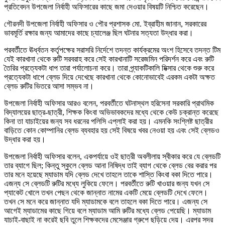
প্রতিবেদন উপজেলা নির্বাহী অফিসারের কাছে জমা দেওয়ার বিষয়টি নিশ্চিত করেছেন।
গৌরনদী উপজেলা নির্বাহী অফিসার ও পৌর প্রশাসক মো. ইব্রাহীম জানান, সরকারের
ভাবমূর্তি রক্ষার জন্য আমাদের কাছে চ্যালেঞ্জ ছিল ঘটনার সত্যতা উদ্ধার করা।
পরবর্তীতে ঊর্ধ্বতন কর্তৃপক্ষের সরাসরি নির্দেশে তদন্ত কার্যক্রমের অংশ হিসেবে তদন্ত টিম
যেই কারখানা থেকে রুটি সরবরাহ করে সেই কারখানাটি সরেজমিন পরিদর্শন করে এবং রুটি
তৈরির প্রত্যেকটা ধাপ তারা পর্যালোচনা করে। তারা প্র্যাকটিকালি মিক্সার থেকে শুরু করে
প্রত্যেকটা ধাপে ব্লেড দিয়ে দেখেছে কারখানা থেকে কোনোভাবেই এরকম একটা অক্ষত
ব্লেড রুটির ভিতরে আসা সম্ভব না।
উপজেলা নির্বাহী অফিসার আরও বলেন, পরবর্তীতে ঘটনাস্থল হরিসেনা সরকারি প্রাথমিক
বিদ্যালয়ের ছাত্র-ছাত্রী, শিক্ষক কিংবা অভিভাবকদের মধ্যে থেকে কেউ চক্রান্ত করেছে
কিনা তা যাচাইয়ের জন্য সব ধরনের পলিসি এপ্লাই করা হয়। এমনকি সংশ্লিষ্ট ছাত্রীর
বাড়িতে কোন কোম্পানির ব্লেড ব্যবহার হয় সেই বিষয়ে খবর নেওয়া হয় এবং সেই ব্লেডও
উদ্ধার করা হয়।
উপজেলা নির্বাহী অফিসার বলেন, একপর্যায়ে ওই ছাত্রী অবলীলায় স্বীকার করে যে ব্লেডটি
তার ব্যাগে ছিল; কিন্তু স্কুলে ব্লেড আনা নিষিদ্ধ তাই ব্যাগ থেকে ব্লেড বের করার পর
তার মনে হয়েছে ম্যাডাম যদি ব্লেড দেখে তাহলে তাকে শাস্তি কিংবা বকা দিতে পারে।
এজন্য সে ব্লেডটি রুটির মধ্যে লুকিয়ে ফেলে। পরবর্তীতে রুটি খাওয়ার জন্য যখন সে
প্যাকেট খোলে তখন পেছন থেকে জান্নাত নামের একটি মেয়ে ব্লেডটি দেখে ফেলে।
তখন সে মনে করে জান্নাত যদি ম্যাডামকে বলে তাহলে বকা দিতে পারে। এজন্য সে
আগেই ম্যাডামের কাছে গিয়ে বলে ম্যাডাম আমি রুটির মধ্যে ব্লেড পেয়েছি। ম্যাডাম
যাচাই-বাছাই না করেই ছবি তুলে শিক্ষকদের মেসেঞ্জার গ্রুপে ছড়িয়ে দেয়। এরপর সদর