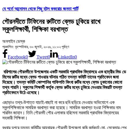
যে শর্তে আন্দোলন থেকে পিছু হটল ককরোচ জনতা পার্টি
গৌরনদীতে টিফিনের রুটিতে ব্লেড ঢুকিয়ে রাখে
স্কুলশিক্ষার্থী, শিক্ষিকা বরখাস্ত
অনলাইন ডেস্ক
প্রকাশিত: বৃহস্পতিবার, ৩০ জুলাই, ২০২৬, ১১:০২ পূর্বাহ্ণ
Facebook
0
Tweet
0
LinkedIn
0
বরিশালের গৌরনদীতে উপজেলার একটি সরকারি প্রাথমিক বিদ্যালয়ে এক ছাত্রীর মিড ডে
মিলের রুটির মধ্যে ব্লেড পাওয়ার ঘটনায় গঠিত তদন্ত কমিটি তাদের প্রতিবেদন জমা
দিয়েছে। তদন্ত কমিটি কোম্পানির গাফিলতি কিংবা রুটির মধ্যে ব্লেড ঢুকানোর কোনো
তথ্য পায়নি। স্কুলের শিক্ষার্থী কর্তৃক ব্লেড রুটির মধ্যে ঢুকিয়ে দেওয়ার বিষয়টি তদন্ত
প্রতিবেদনে উঠে এসেছে।
এছাড়াও তথ্য-উপাত্ত যাচাই-বাছাই না করে ছবি ছড়িয়ে দেওয়ার অভিযোগে এক
স্কুলশিক্ষিকাকে সাময়িক বরখাস্ত করা হয়েছে। সাময়িক বরখাস্ত হওয়া শিক্ষিকার নাম
শারমিন জাহান। তিনি গৌরনদী পৌর এলাকার হরিসেনা সরকারি প্রাথমিক বিদ্যালয়ের
সহকারী শিক্ষিকা।
বুধবার দুপুরে তদন্ত কমিটির আহ্বায়ক গৌরনদী উপজেলা কৃষি কর্মকর্তা মো. সেকেন্দার শেখ