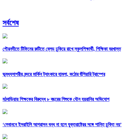
সর্বশেষ
গৌরনদীতে টিফিনের রুটিতে ব্লেড ঢুকিয়ে রাখে স্কুলশিক্ষার্থী, শিক্ষিকা বরখাস্ত
ভূমধ্যসাগরীয় বন্দরে মার্কিন ট্যাংকারে হামলা, কঠোর হুঁশিয়ারি ট্রাম্পের
মঠবাড়িয়ায় শিক্ষকের বিরুদ্ধে ৮ বছরের শিশুকে যৌন হয়রানির অভিযোগ
‘লেবাননে ইসরাইলি আগ্রাসন বন্ধ না হলে যুক্তরাষ্ট্রের সঙ্গে শান্তি চুক্তি নয়’