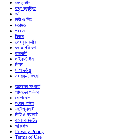
জনদুর্ভোগ
তথ্যপ্রযুক্তি
ধর্ম
নারী ও শিশু
মতামত
প্রবাস
ফিচার
ফেসবুক কর্নার
বন ও পরিবেশ
রাজধানী
লাইফস্টাইল
শিক্ষা
সম্পাদকীয়
স্বাস্থ্য-চিকিৎসা
আমাদের সম্পর্কে
আমাদের পরিবার
যোগাযোগ
সংবাদ পাঠান
ফটোগ্যালারী
ভিডিও গ্যালারী
বাংলা কনভার্টার
আর্কাইভ
Privacy Policy
Terms of Use