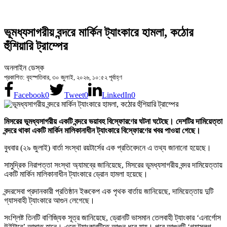
ভূমধ্যসাগরীয় বন্দরে মার্কিন ট্যাংকারে হামলা, কঠোর
হুঁশিয়ারি ট্রাম্পের
অনলাইন ডেস্ক
প্রকাশিত: বৃহস্পতিবার, ৩০ জুলাই, ২০২৬, ১০:৫২ পূর্বাহ্ণ
Facebook
0
Tweet
0
LinkedIn
0
মিসরের ভূমধ্যসাগরীয় একটি বন্দরে ভয়াবহ বিস্ফোরণের ঘটনা ঘটেছে। দেশটির দামিয়েত্তা
বন্দরে থাকা একটি মার্কিন মালিকানাধীন ট্যাংকারে বিস্ফোরণের খবর পাওয়া গেছে।
বুধবার (২৯ জুলাই) বার্তা সংস্থা রয়টার্সের এক প্রতিবেদনে এ তথ্য জানানো হয়েছে।
সামুদ্রিক নিরাপত্তা সংস্থা অ্যামব্রে জানিয়েছে, মিসরের ভূমধ্যসাগরীয় বন্দর দামিয়েত্তায়
একটি মার্কিন মালিকানাধীন ট্যাংকারে ড্রোন হামলা হয়েছে।
বন্দরসেবা প্রদানকারী প্রতিষ্ঠান ইঞ্চকেপ এক পৃথক বার্তায় জানিয়েছে, দামিয়েত্তায় দুটি
গ্যাসবাহী ট্যাংকারে আগুন লেগেছে।
সংশ্লিষ্ট তিনটি বাণিজ্যিক সূত্র জানিয়েছে, ড্রোনটি ভাসমান তেলবাহী ট্যাংকার ‘এনার্গোস
উইন্টারে’ আঘাত হানে। এতে ট্যাংকারটিতে আগুন ধরে যায়। পরে আগুনটি ‘গ্যাসলগ