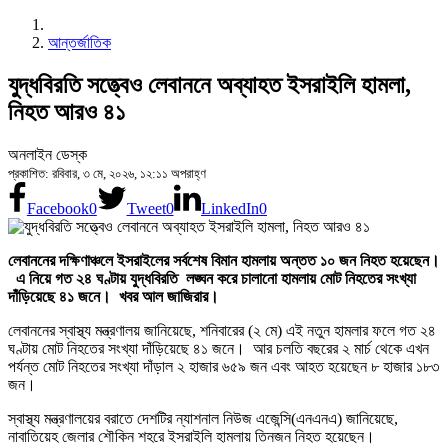
আন্তর্জাতিক
যুদ্ধবিরতি সত্ত্বেও লেবাননে অব্যাহত ইসরাইলি হামলা,
নিহত আরও ৪১
অনলাইন ডেস্ক
প্রকাশিত: রবিবার, ৩ মে, ২০২৬, ১২:১১ অপরাহ্ণ
Facebook
0
Tweet
0
LinkedIn
0
লেবাননের দক্ষিণাঞ্চলে ইসরাইলের সর্বশেষ বিমান হামলায় অন্তত ১০ জন নিহত হয়েছেন।
এ নিয়ে গত ২৪ ঘণ্টায় যুদ্ধবিরতি লঙ্ঘন করে চালানো হামলায় মোট নিহতের সংখ্যা
দাঁড়িয়েছে ৪১ জনে। খবর আল জাজিরার।
লেবাননের স্বাস্থ্য মন্ত্রণালয় জানিয়েছে, শনিবারের (২ মে) এই নতুন হামলার ফলে গত ২৪
ঘণ্টায় মোট নিহতের সংখ্যা দাঁড়িয়েছে ৪১ জনে। আর চলতি বছরের ২ মার্চ থেকে এখন
পর্যন্ত মোট নিহতের সংখ্যা দাঁড়াল ২ হাজার ৬৫৯ জন এবং আহত হয়েছেন ৮ হাজার ১৮৩
জন।
স্বাস্থ্য মন্ত্রণালয়ের বরাতে দেশটির ন্যাশনাল নিউজ এজেন্সি(এনএনএ) জানিয়েছে,
নাবাতিয়েহ জেলার শৌকিন শহরে ইসরাইলি হামলায় তিনজন নিহত হয়েছেন।