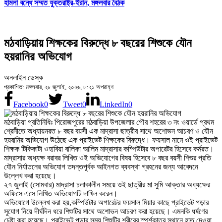
হামলা বন্ধে সম্মত যুক্তরাষ্ট্র-ইরান, মঙ্গলবার বৈঠক
মঠবাড়িয়ায় শিক্ষকের বিরুদ্ধে ৮ বছরের শিশুকে যৌন
হয়রানির অভিযোগ
অনলাইন ডেস্ক
প্রকাশিত: মঙ্গলবার, ২৮ জুলাই, ২০২৬, ৮:২১ অপরাহ্ণ
Facebook
0
Tweet
0
LinkedIn
0
মঠবাড়িয়া প্রতিনিধিঃ পিরোজপুরের মঠবাড়িয়া উপজেলার পৌর শহরের ৩ নং ওয়ার্ডে প্রথম
শ্রেনীতে অধ্যায়নরত ৮ বছর বয়সী এক মাদ্রাসা ছাত্রীর সাথে অশোভন আচরণ ও যৌন
হয়রানির অভিযোগ উঠেছে এক প্রাইভেট শিক্ষকের বিরুদ্ধে। ফয়সাল নামে ওই প্রাইভেট
শিক্ষক টিকিকাটা ওহাবিয়া বালিকা আলিম মাদ্রাসার কম্পিউটার অপারেটর হিসেবে কর্মরত।
মাদ্রাসার অধ্যক্ষ বরাবর লিখিত ওই অভিযোগের বিষয় হিসেবে ৮ বছর বয়সী শিশুর প্রতি
যৌন নির্যাতনের অভিযোগ তদন্তপূর্বক আইনগত ব্যবস্থা গ্রহনের জন্য আবেদনে
উল্লেখ করা হয়েছে।
২৭ জুলাই (সোমবার) মাদ্রাসা চলাকালীন সময়ে ওই ছাত্রীর মা সুমি আক্তার অধ্যক্ষের
অফিসে এসে লিখিত অভিযোগটি দাখিল করেন।
অভিযোগে উল্লেখ করা হয়,কম্পিউটার অপারেটর ফয়সাল মিয়ার কাছে প্রাইভেট পড়ার
সুযোগ নিয়ে দীর্ঘদিন ধরে শিশুটির সাথে অশোভন আচরণ করা হয়েছে। এমনকি ধর্ষণের
চেষ্টা করা হয়েছে। প্রাইভেট পড়ার সময় শিশুটির শরীরের স্পর্শকাতর স্থানে হাত দেওয়া