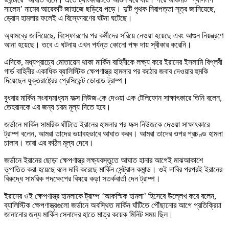
সালেম’ নামের আরেকটি জাহাজে ছড়িয়ে পড়ে। দুটি পৃথক নিরাপত্তা সূত্র জানিয়েছে,
ড্রোন হামলার ফলেই এ বিস্ফোরণের ঘটনা ঘটেছে।
অ্যামব্রে জানিয়েছে, বিস্ফোরণের পর কর্মীদের সরিয়ে নেওয়া হয়েছে এবং আগুন নিয়ন্ত্রণে
আনা হয়েছে। তবে এ ঘটনায় এখন পর্যন্ত কোনো পক্ষ দায় স্বীকার করেনি।
এদিকে, মধ্যপ্রাচ্যে মোতায়েন থাকা মার্কিন বাহিনীকে লক্ষ্য করে ইরানের ইসলামি বিপ্লবী
গার্ড বাহিনীর একাধিক ব্যালিস্টিক ক্ষেপণাস্ত্র হামলার পর কঠোর জবাব দেওয়ার হুমকি
দিয়েছেন যুক্তরাষ্ট্রের প্রেসিডেন্ট ডোনাল্ড ট্রাম্প।
বুধবার মার্কিন সংবাদমাধ্যম ফক্স নিউজ-কে দেওয়া এক টেলিফোন সাক্ষাৎকারে তিনি বলেন,
তেহরানকে এর জন্য চরম মূল্য দিতে হবে।
জর্ডানে মার্কিন সামরিক ঘাঁটিতে ইরানের হামলার পর ফক্স নিউজকে দেওয়া সাক্ষাৎকারে
ট্রাম্প বলেন, আমরা তাদের ভয়াবহভাবে আঘাত করব। আমরা তাদের ওপর প্রচণ্ড হামলা
চালাব। তারা এর কঠিন মূল্য দেবে।
জর্ডানে ইরানের ছোড়া ক্ষেপণাস্ত্র লক্ষ্যবস্তুতে আঘাত হানার আগেই মাঝআকাশে
ভূপাতিত করা হয়েছে বলে দাবি করেছে মার্কিন সেন্ট্রাল কমান্ড। ওই দাবির পরপরই ইরানের
বিরুদ্ধে সামরিক পদক্ষেপের বিষয়ে কড়া সতর্কবার্তা দেন ট্রাম্প।
ইরানের ওই ক্ষেপণাস্ত্র হামলাকে ট্রাম্প ‘আকস্মিক হামলা’ হিসেবে উল্লেখ করে বলেন,
ব্যালিস্টিক ক্ষেপণাস্ত্রগুলো জর্ডানে অবস্থিত মার্কিন ঘাঁটিতে পৌঁছানোর আগে প্রতিক্রিয়া
জানানোর জন্য মার্কিন সেনাদের হাতে মাত্র কয়েক মিনিট সময় ছিল।