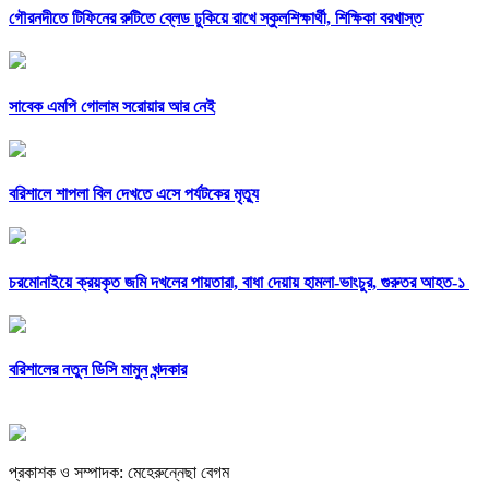
গৌরনদীতে টিফিনের রুটিতে ব্লেড ঢুকিয়ে রাখে স্কুলশিক্ষার্থী, শিক্ষিকা বরখাস্ত
সাবেক এমপি গোলাম সরোয়ার আর নেই
বরিশালে শাপলা বিল দেখতে এসে পর্যটকের মৃত্যু
চরমোনাইয়ে ক্রয়কৃত জমি দখলের পায়তারা, বাধা দেয়ায় হামলা-ভাংচুর, গুরুতর আহত-১
বরিশালের নতুন ডিসি মামুন খন্দকার
প্রকাশক ও সম্পাদক: মেহেরুন্নেছা বেগম