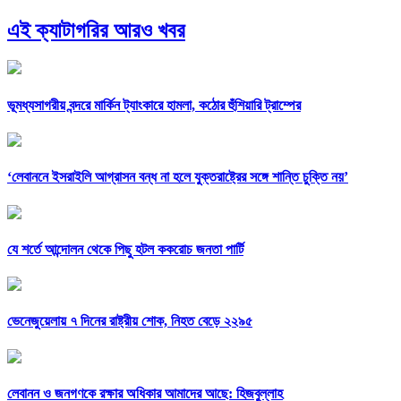
এই ক্যাটাগরির আরও খবর
ভূমধ্যসাগরীয় বন্দরে মার্কিন ট্যাংকারে হামলা, কঠোর হুঁশিয়ারি ট্রাম্পের
‘লেবাননে ইসরাইলি আগ্রাসন বন্ধ না হলে যুক্তরাষ্ট্রের সঙ্গে শান্তি চুক্তি নয়’
যে শর্তে আন্দোলন থেকে পিছু হটল ককরোচ জনতা পার্টি
ভেনেজুয়েলায় ৭ দিনের রাষ্ট্রীয় শোক, নিহত বেড়ে ২২৯৫
লেবানন ও জনগণকে রক্ষার অধিকার আমাদের আছে: হিজবুল্লাহ