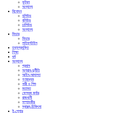
ফুটবল
অন্যান্য
বিনোদন
হলিউড
বলিউড
ঢালিউড
অন্যান্য
ফিচার
ফিচার
লাইফস্টাইল
তথ্যপ্রযুক্তি
শিক্ষা
ধর্ম
অন্যান্য
প্রবাস
অপরাধ-দুর্নীতি
আইন-আদালত
গণমাধ্যম
নারী ও শিশু
মতামত
ফেসবুক কর্নার
রাজধানী
সম্পাদকীয়
স্বাস্থ্য-চিকিৎসা
ই-পেপার