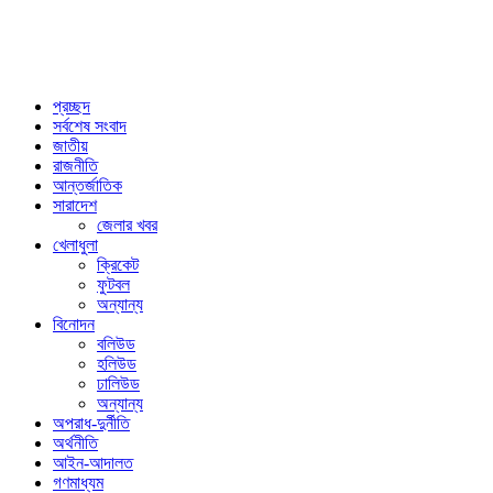
প্রচ্ছদ
সর্বশেষ সংবাদ
জাতীয়
রাজনীতি
আন্তর্জাতিক
সারাদেশ
জেলার খবর
খেলাধুলা
ক্রিকেট
ফুটবল
অন্যান্য
বিনোদন
বলিউড
হলিউড
ঢালিউড
অন্যান্য
অপরাধ-দুর্নীতি
অর্থনীতি
আইন-আদালত
গণমাধ্যম