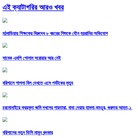
এই ক্যাটাগরির আরও খবর
মঠবাড়িয়ায় শিক্ষকের বিরুদ্ধে ৮ বছরের শিশুকে যৌন হয়রানির অভিযোগ
সাবেক এমপি গোলাম সরোয়ার আর নেই
বরিশালে শাপলা বিল দেখতে এসে পর্যটকের মৃত্যু
চরমোনাইয়ে ক্রয়কৃত জমি দখলের পায়তারা, বাধা দেয়ায় হামলা-ভাংচুর, গুরুতর আহত-১
বরিশালের নতুন ডিসি মামুন খন্দকার