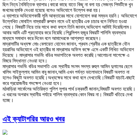
ছিল নিত্য নৈমিত্তিক ব্যাপার।কারো কাছে যাতে কিছু না বলা হয় সেজন্য শিশুটিকে খুন
জখমের হুমকি দেওয়া হয়েছে বলেও অভিযোগে উল্লেখ করা হয়।
এ ব্যাপারে অভিযোগকারী সুমি আক্তারের সাথে যোগাযোগ করা সম্ভব হয়নি। অভিযোগে
উল্লেখিত মোবাইল নাম্বারটি রুম্মান নামে ওই ছাত্রীর এক চাচার বলে নিশ্চিত হওয়া
গেছে। বিষয়টি নিয়ে তার সাথে কথা বললে তিনি জানান,অভিযোগ আমিই দিয়েছিলাম।
আবার আমি এটি প্রত্যাহার করে নিয়েছি।প্রিন্সিপল হুজুর বিষয়টি শালিসি ব্যবস্থার
মাধ্যমে সমাধান করে দিবেন বলে আমাদেরকে আশ্বস্ত করেছেন।
মাদ্রাসাটির অধ্যক্ষ মোঃ বেলায়েত হোসেন জানান, প্রথম শ্রেনীর এক ছাত্রীকে যৌন
হয়রানির অভিযোগে ওই ছাত্রীর মা মাদ্রাসার অফিস কক্ষে এসে একটি লিখিত অভিযোগ
দিয়েছে । মাদ্রাসার গভর্নিং বডির সভাপতিকে অবগত করেছি।আলোচনা সাপেক্ষে এ
বিষয়ে সিদ্ধান্ত নেওয়া হবে।
মাদ্রাসার গভর্নিং বডির সভাপতি এবং স্থানীয় সংসদ সদস্য রুহুল আমিন দুলালের ছেলে
খালিদ সাইফুল্লাহ আমিন বাবু জানান,আমি এখন পর্যন্ত ভালোভাবে বিষয়টি অবগত না
হলেও কিছুটা অবগত হয়েছি।অধ্যক্ষের সাথে কথা বলে দেখতেছি।বিষয়টি যাচাই-বাছাই
করে প্রয়োজনীয় পদক্ষেপ নেওয়া হবে।
মঠবাড়িয়া সার্কেলের অতিরিক্ত পুলিশ সুপার পার্থ চক্রবর্তী জানান,বিষয়টি অবগত হয়েছি।
এ ধরনের অপরাধ স্থানীয় পর্যায়ে শালিস ব্যবস্থার কোন বিষয় না। বিষয়টি খতিয়ে দেখা
হচ্ছে।
এই ক্যাটাগরির আরও খবর