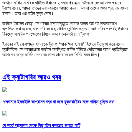
জর্ডানে মার্কিন সামরিক ঘাঁটিতে ইরানের হামলার পর ফক্স নিউজকে দেওয়া সাক্ষাৎকারে
ট্রাম্প বলেন, আমরা তাদের ভয়াবহভাবে আঘাত করব। আমরা তাদের ওপর প্রচণ্ড হামলা
চালাব। তারা এর কঠিন মূল্য দেবে।
জর্ডানে ইরানের ছোড়া ক্ষেপণাস্ত্র লক্ষ্যবস্তুতে আঘাত হানার আগেই মাঝআকাশে
ভূপাতিত করা হয়েছে বলে দাবি করেছে মার্কিন সেন্ট্রাল কমান্ড। ওই দাবির পরপরই ইরানের
বিরুদ্ধে সামরিক পদক্ষেপের বিষয়ে কড়া সতর্কবার্তা দেন ট্রাম্প।
ইরানের ওই ক্ষেপণাস্ত্র হামলাকে ট্রাম্প ‘আকস্মিক হামলা’ হিসেবে উল্লেখ করে বলেন,
ব্যালিস্টিক ক্ষেপণাস্ত্রগুলো জর্ডানে অবস্থিত মার্কিন ঘাঁটিতে পৌঁছানোর আগে প্রতিক্রিয়া
জানানোর জন্য মার্কিন সেনাদের হাতে মাত্র কয়েক মিনিট সময় ছিল।
এই ক্যাটাগরির আরও খবর
‘লেবাননে ইসরাইলি আগ্রাসন বন্ধ না হলে যুক্তরাষ্ট্রের সঙ্গে শান্তি চুক্তি নয়’
যে শর্তে আন্দোলন থেকে পিছু হটল ককরোচ জনতা পার্টি