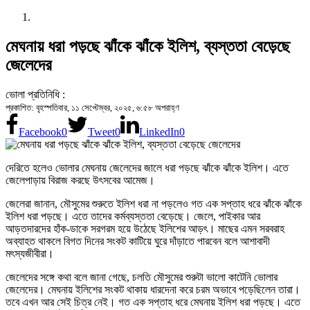
মেঘনায় ধরা পড়ছে ঝাঁকে ঝাঁকে ইলিশ, ব্যস্ততা বেড়েছে
জেলেদের
ভোলা প্রতিনিধি :
প্রকাশিত: বৃহস্পতিবার, ১১ সেপ্টেম্বর, ২০২৫, ৬:৫৮ অপরাহ্ণ
Facebook
0
Tweet
0
LinkedIn
0
দেরিতে হলেও ভোলার মেঘনায় জেলেদের জালে ধরা পড়ছে ঝাঁকে ঝাঁকে ইলিশ। এতে
জেলেপাড়ায় বিরাজ করছে উৎসবের আমেজ।
জেলেরা জানান, মৌসুমের শুরুতে ইলিশ ধরা না পড়লেও গত এক সপ্তাহ ধরে ঝাঁকে ঝাঁকে
ইলিশ ধরা পড়ছে। এতে তাদের কর্মব্যস্ততা বেড়েছে। জেলে, পাইকার আর
আড়তদারদের হাঁক-ডাকে সরগরম হয়ে উঠেছে ইলিশের আড়ৎ। মাছের এমন সরবরাহ
অব্যাহত থাকলে বিগত দিনের সংকট কাটিয়ে ঘুরে দাঁড়াতে পারবেন বলে আশাবাদী
মৎস্যজীবীরা।
জেলেদের সঙ্গে কথা বলে জানা গেছে, চলতি মৌসুমের শুরুটা ভালো কাটেনি ভোলার
জেলেদের। মেঘনায় ইলিশের সংকট থাকায় ধারদেনা করে চরম অভাবে পড়েছিলেন তারা।
তবে এখন আর সেই চিত্র নেই। গত এক সপ্তাহ ধরে মেঘনায় ইলিশ ধরা পড়ছে। এতে