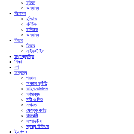
ফুটবল
অন্যান্য
বিনোদন
হলিউড
বলিউড
ঢালিউড
অন্যান্য
ফিচার
ফিচার
লাইফস্টাইল
তথ্যপ্রযুক্তি
শিক্ষা
ধর্ম
অন্যান্য
প্রবাস
অপরাধ-দুর্নীতি
আইন-আদালত
গণমাধ্যম
নারী ও শিশু
মতামত
ফেসবুক কর্নার
রাজধানী
সম্পাদকীয়
স্বাস্থ্য-চিকিৎসা
ই-পেপার