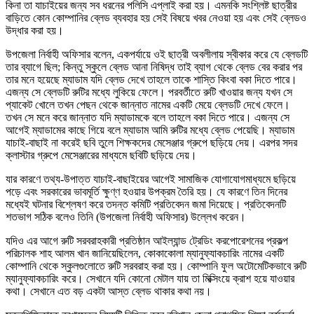
কিনা তা যাচাইয়ের জন্য সব ধরনের পলিসি এপ্লাই করা হয়। এমনকি সংশ্লিষ্ট ছাত্রীর
বাড়িতে কোন কোম্পানির ব্লেড ব্যবহার হয় সেই বিষয়ে খবর নেওয়া হয় এবং সেই ব্লেডও
উদ্ধার করা হয়।
উপজেলা নির্বাহী অফিসার বলেন, একপর্যায়ে ওই ছাত্রী অবলীলায় স্বীকার করে যে ব্লেডটি
তার ব্যাগে ছিল; কিন্তু স্কুলে ব্লেড আনা নিষিদ্ধ তাই ব্যাগ থেকে ব্লেড বের করার পর
তার মনে হয়েছে ম্যাডাম যদি ব্লেড দেখে তাহলে তাকে শাস্তি কিংবা বকা দিতে পারে।
এজন্য সে ব্লেডটি রুটির মধ্যে লুকিয়ে ফেলে। পরবর্তীতে রুটি খাওয়ার জন্য যখন সে
প্যাকেট খোলে তখন পেছন থেকে জান্নাত নামের একটি মেয়ে ব্লেডটি দেখে ফেলে।
তখন সে মনে করে জান্নাত যদি ম্যাডামকে বলে তাহলে বকা দিতে পারে। এজন্য সে
আগেই ম্যাডামের কাছে গিয়ে বলে ম্যাডাম আমি রুটির মধ্যে ব্লেড পেয়েছি। ম্যাডাম
যাচাই-বাছাই না করেই ছবি তুলে শিক্ষকদের মেসেঞ্জার গ্রুপে ছড়িয়ে দেয়। এরপর সদর
ক্লাস্টার গ্রুপে মেসেঞ্জারের মাধ্যমে ছবিটি ছড়িয়ে দেয়।
যার কারণে তথ্য-উপাত্ত যাচাই-বাছাইয়ের আগেই সামাজিক যোগাযোগমাধ্যমে ছড়িয়ে
পড়ে এবং সরকারের ভাবমূর্তি ক্ষুণ্ণ হওয়ার উপক্রম তৈরি হয়। যে কারণে তিন দিনের
মধ্যেই ঘটনার বিশ্লেষণ করে তদন্ত কমিটি প্রতিবেদন জমা দিয়েছে। প্রতিবেদনটি
শতভাগ সঠিক বলেও তিনি (উপজেলা নির্বাহী অফিসার) উল্লেখ করেন।
যদিও এর আগে রুটি সরবরাহকারী প্রতিষ্ঠান আইল্যান্ড ট্রেডিং করপোরেশনের প্রকল্প
পরিচালক শাহ আলম খান জানিয়েছিলেন, কোকাকোলা ম্যানুফ্যাকচারিং নামের একটি
কোম্পানি থেকে স্কুলগুলোতে রুটি সরবরাহ করা হয়। কোম্পানি ফুল অটোমেটিকভাবে রুটি
ম্যানুফ্যাকচারিং করে। সেখানে যদি কোনো মেটাল যায় তা মিক্সিংয়ে ক্রাশ হয়ে যাওয়ার
কথা। সেখানে এত বড় একটা আস্ত ব্লেড থাকার কথা নয়।