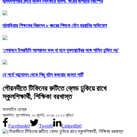
ভূমধ্যসাগরীয় বন্দরে মার্কিন ট্যাংকারে হামলা, কঠোর হুঁশিয়ারি ট্রাম্পের
মঠবাড়িয়ায় শিক্ষকের বিরুদ্ধে ৮ বছরের শিশুকে যৌন হয়রানির অভিযোগ
‘লেবাননে ইসরাইলি আগ্রাসন বন্ধ না হলে যুক্তরাষ্ট্রের সঙ্গে শান্তি চুক্তি নয়’
যে শর্তে আন্দোলন থেকে পিছু হটল ককরোচ জনতা পার্টি
গৌরনদীতে টিফিনের রুটিতে ব্লেড ঢুকিয়ে রাখে
স্কুলশিক্ষার্থী, শিক্ষিকা বরখাস্ত
অনলাইন ডেস্ক
প্রকাশিত: বৃহস্পতিবার, ৩০ জুলাই, ২০২৬, ১১:০২ পূর্বাহ্ণ
Facebook
0
Tweet
0
LinkedIn
0