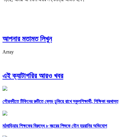
আপনার মতামত লিখুন
Array
এই ক্যাটাগরির আরও খবর
গৌরনদীতে টিফিনের রুটিতে ব্লেড ঢুকিয়ে রাখে স্কুলশিক্ষার্থী, শিক্ষিকা বরখাস্ত
মঠবাড়িয়ায় শিক্ষকের বিরুদ্ধে ৮ বছরের শিশুকে যৌন হয়রানির অভিযোগ