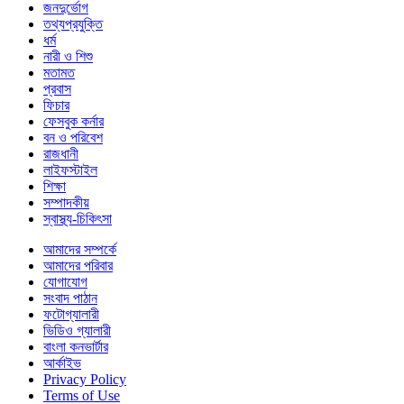
জনদুর্ভোগ
তথ্যপ্রযুক্তি
ধর্ম
নারী ও শিশু
মতামত
প্রবাস
ফিচার
ফেসবুক কর্নার
বন ও পরিবেশ
রাজধানী
লাইফস্টাইল
শিক্ষা
সম্পাদকীয়
স্বাস্থ্য-চিকিৎসা
আমাদের সম্পর্কে
আমাদের পরিবার
যোগাযোগ
সংবাদ পাঠান
ফটোগ্যালারী
ভিডিও গ্যালারী
বাংলা কনভার্টার
আর্কাইভ
Privacy Policy
Terms of Use