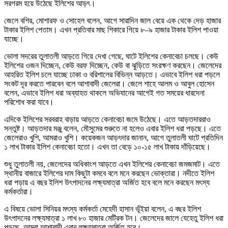
সরগরম হয়ে উঠেছে ইলিশের আড়ৎ।
জেলে বশির, মোশারফ ও সোহেল বলেন, আগে সারাদিন জাল বেয়ে এক থেকে দেড় হাজার
টাকার ইলিশ পেতাম। এখন প্রতিবার মাছ শিকারে গিয়ে ৮–৯ হাজার টাকার ইলিশ পাওয়া
যাচ্ছে।
ভোলা সদরের তুলাতলী আড়তে গিয়ে দেখা গেছে, ঘাটে ইলিশের কেনাবেচা চলছে। কেউ
ইলিশের ওজন দিচ্ছেন, কেউ বরফ দিচ্ছেন, কেউ বা ঝুড়িতে সংরক্ষণ করছেন। জেলেদের
আহরিত ইলিশ চলে যাচ্ছে ঢাকা ও বরিশালের বিভিন্ন আড়তে। এভাবে ইলিশ ধরা পড়লে
সংকট দূর করতে পারবেন বলে আশাবাদী জেলেরা। জেলে শাহে আলম ও আবুল হোসেন
বলেন, এভাবে ইলিশ ধরা অব্যাহত থাকলে অভিযানের আগেই গত সময়ের ধারদেনা
পরিশোধ করা যাবে।
এদিকে ইলিশের সরবরাহ বাড়ায় আড়তে কেনাবেচা জমে উঠেছে। এতে আড়তদাররাও
সন্তুষ্ট। আড়তদার মঞ্জু বলেন, মৌসুমের শুরুতে না হলেও এবার ইলিশ ধরা পড়ছে। এতে
জেলেরাও খুশি, আমরাও খুশি। কয়েকজন আড়ৎদার জানান, আগে তুলাতলী ঘাটে প্রতিদিন
১ লাখ টাকার ইলিশ কেনাবেচা হতো। এখন তা বেড়ে ১০-১৫ লাখ টাকায় দাঁড়িয়েছে।
শুধু তুলাতলী নয়, জেলেদের অধিকাংশ আড়তে এখন ইলিশের কেনাবেচা জমজমাট। এতে
স্থানীয় বাজারে ইলিশের দাম কিছুটা কমবে বলে মনে করছেন ভোক্তারা। নদীতে ইলিশ
ধরা পড়ায় এ বছর ইলিশ উৎপাদনের লক্ষ্যমাত্রা অর্জিত হবে বলে মনে করছেন মৎস্য
কর্মকর্তারা।
এ বিষয়ে ভোলা সিনিয়র মৎস্য কর্মকর্তা মেহেদী হাসান ভূঁইয়া বলেন, এ বছর ইলিশ
উৎপাদনের লক্ষ্যমাত্রা ১ লাখ ৮০ হাজার মেট্রিক টন। জেলেদের জালে যেহেতু ইলিশ ধরা
পড়ছে, আমরা আশাবাদী এবার লক্ষ্যমাত্রা অর্জিত হবে।