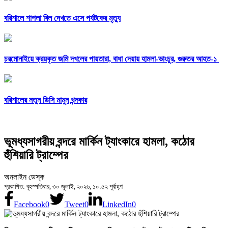
বরিশালে শাপলা বিল দেখতে এসে পর্যটকের মৃত্যু
চরমোনাইয়ে ক্রয়কৃত জমি দখলের পায়তারা, বাধা দেয়ায় হামলা-ভাংচুর, গুরুতর আহত-১
বরিশালের নতুন ডিসি মামুন খন্দকার
ভূমধ্যসাগরীয় বন্দরে মার্কিন ট্যাংকারে হামলা, কঠোর
হুঁশিয়ারি ট্রাম্পের
অনলাইন ডেস্ক
প্রকাশিত: বৃহস্পতিবার, ৩০ জুলাই, ২০২৬, ১০:৫২ পূর্বাহ্ণ
Facebook
0
Tweet
0
LinkedIn
0