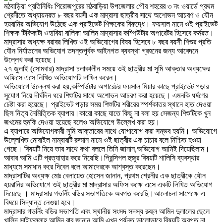
মঠবাড়িয়া প্রতিনিধিঃ পিরোজপুরের মঠবাড়িয়া উপজেলার পৌর শহরের ৩ নং ওয়ার্ডে প্রথম
শ্রেনীতে অধ্যায়নরত ৮ বছর বয়সী এক মাদ্রাসা ছাত্রীর সাথে অশোভন আচরণ ও যৌন
হয়রানির অভিযোগ উঠেছে এক প্রাইভেট শিক্ষকের বিরুদ্ধে। ফয়সাল নামে ওই প্রাইভেট
শিক্ষক টিকিকাটা ওহাবিয়া বালিকা আলিম মাদ্রাসার কম্পিউটার অপারেটর হিসেবে কর্মরত।
মাদ্রাসার অধ্যক্ষ বরাবর লিখিত ওই অভিযোগের বিষয় হিসেবে ৮ বছর বয়সী শিশুর প্রতি
যৌন নির্যাতনের অভিযোগ তদন্তপূর্বক আইনগত ব্যবস্থা গ্রহনের জন্য আবেদনে
উল্লেখ করা হয়েছে।
২৭ জুলাই (সোমবার) মাদ্রাসা চলাকালীন সময়ে ওই ছাত্রীর মা সুমি আক্তার অধ্যক্ষের
অফিসে এসে লিখিত অভিযোগটি দাখিল করেন।
অভিযোগে উল্লেখ করা হয়,কম্পিউটার অপারেটর ফয়সাল মিয়ার কাছে প্রাইভেট পড়ার
সুযোগ নিয়ে দীর্ঘদিন ধরে শিশুটির সাথে অশোভন আচরণ করা হয়েছে। এমনকি ধর্ষণের
চেষ্টা করা হয়েছে। প্রাইভেট পড়ার সময় শিশুটির শরীরের স্পর্শকাতর স্থানে হাত দেওয়া
ছিল নিত্য নৈমিত্তিক ব্যাপার।কারো কাছে যাতে কিছু না বলা হয় সেজন্য শিশুটিকে খুন
জখমের হুমকি দেওয়া হয়েছে বলেও অভিযোগে উল্লেখ করা হয়।
এ ব্যাপারে অভিযোগকারী সুমি আক্তারের সাথে যোগাযোগ করা সম্ভব হয়নি। অভিযোগে
উল্লেখিত মোবাইল নাম্বারটি রুম্মান নামে ওই ছাত্রীর এক চাচার বলে নিশ্চিত হওয়া
গেছে। বিষয়টি নিয়ে তার সাথে কথা বললে তিনি জানান,অভিযোগ আমিই দিয়েছিলাম।
আবার আমি এটি প্রত্যাহার করে নিয়েছি।প্রিন্সিপল হুজুর বিষয়টি শালিসি ব্যবস্থার
মাধ্যমে সমাধান করে দিবেন বলে আমাদেরকে আশ্বস্ত করেছেন।
মাদ্রাসাটির অধ্যক্ষ মোঃ বেলায়েত হোসেন জানান, প্রথম শ্রেনীর এক ছাত্রীকে যৌন
হয়রানির অভিযোগে ওই ছাত্রীর মা মাদ্রাসার অফিস কক্ষে এসে একটি লিখিত অভিযোগ
দিয়েছে । মাদ্রাসার গভর্নিং বডির সভাপতিকে অবগত করেছি।আলোচনা সাপেক্ষে এ
বিষয়ে সিদ্ধান্ত নেওয়া হবে।
মাদ্রাসার গভর্নিং বডির সভাপতি এবং স্থানীয় সংসদ সদস্য রুহুল আমিন দুলালের ছেলে
খালিদ সাইফুল্লাহ আমিন বাবু জানান,আমি এখন পর্যন্ত ভালোভাবে বিষয়টি অবগত না