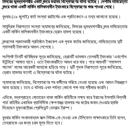
মিসরের ভূমধ্যসাগরীয় একটি বন্দরে ভয়াবহ বিস্ফোরণের ঘটনা ঘটেছে। দেশটির দামিয়েত্তা
বন্দরে থাকা একটি মার্কিন মালিকানাধীন ট্যাংকারে বিস্ফোরণের খবর পাওয়া গেছে।
বুধবার (২৯ জুলাই) বার্তা সংস্থা রয়টার্সের এক প্রতিবেদনে এ তথ্য জানানো হয়েছে।
সামুদ্রিক নিরাপত্তা সংস্থা অ্যামব্রে জানিয়েছে, মিসরের ভূমধ্যসাগরীয় বন্দর দামিয়েত্তায়
একটি মার্কিন মালিকানাধীন ট্যাংকারে ড্রোন হামলা হয়েছে।
বন্দরসেবা প্রদানকারী প্রতিষ্ঠান ইঞ্চকেপ এক পৃথক বার্তায় জানিয়েছে, দামিয়েত্তায় দুটি
গ্যাসবাহী ট্যাংকারে আগুন লেগেছে।
সংশ্লিষ্ট তিনটি বাণিজ্যিক সূত্র জানিয়েছে, ড্রোনটি ভাসমান তেলবাহী ট্যাংকার ‘এনার্গোস
উইন্টারে’ আঘাত হানে। এতে ট্যাংকারটিতে আগুন ধরে যায়। পরে আগুনটি ‘গ্যাসলগ
সালেম’ নামের আরেকটি জাহাজে ছড়িয়ে পড়ে। দুটি পৃথক নিরাপত্তা সূত্র জানিয়েছে,
ড্রোন হামলার ফলেই এ বিস্ফোরণের ঘটনা ঘটেছে।
অ্যামব্রে জানিয়েছে, বিস্ফোরণের পর কর্মীদের সরিয়ে নেওয়া হয়েছে এবং আগুন নিয়ন্ত্রণে
আনা হয়েছে। তবে এ ঘটনায় এখন পর্যন্ত কোনো পক্ষ দায় স্বীকার করেনি।
এদিকে, মধ্যপ্রাচ্যে মোতায়েন থাকা মার্কিন বাহিনীকে লক্ষ্য করে ইরানের ইসলামি বিপ্লবী
গার্ড বাহিনীর একাধিক ব্যালিস্টিক ক্ষেপণাস্ত্র হামলার পর কঠোর জবাব দেওয়ার হুমকি
দিয়েছেন যুক্তরাষ্ট্রের প্রেসিডেন্ট ডোনাল্ড ট্রাম্প।
বুধবার মার্কিন সংবাদমাধ্যম ফক্স নিউজ-কে দেওয়া এক টেলিফোন সাক্ষাৎকারে তিনি বলেন,
তেহরানকে এর জন্য চরম মূল্য দিতে হবে।