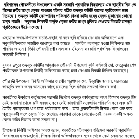
বরিশালের গৌরনদীতে উপজেলার একটি সরকারি প্রাথমিক বিদ্যালয়ে এক ছাত্রীর মিড ডে
মিলের রুটির মধ্যে ব্লেড পাওয়ার ঘটনায় গঠিত তদন্ত কমিটি তাদের প্রতিবেদন জমা
দিয়েছে। তদন্ত কমিটি কোম্পানির গাফিলতি কিংবা রুটির মধ্যে ব্লেড ঢুকানোর কোনো
তথ্য পায়নি। স্কুলের শিক্ষার্থী কর্তৃক ব্লেড রুটির মধ্যে ঢুকিয়ে দেওয়ার বিষয়টি তদন্ত
প্রতিবেদনে উঠে এসেছে।
এছাড়াও তথ্য-উপাত্ত যাচাই-বাছাই না করে ছবি ছড়িয়ে দেওয়ার অভিযোগে এক
স্কুলশিক্ষিকাকে সাময়িক বরখাস্ত করা হয়েছে। সাময়িক বরখাস্ত হওয়া শিক্ষিকার নাম
শারমিন জাহান। তিনি গৌরনদী পৌর এলাকার হরিসেনা সরকারি প্রাথমিক বিদ্যালয়ের
সহকারী শিক্ষিকা।
বুধবার দুপুরে তদন্ত কমিটির আহ্বায়ক গৌরনদী উপজেলা কৃষি কর্মকর্তা মো. সেকেন্দার শেখ
প্রতিবেদন উপজেলা নির্বাহী অফিসারের কাছে জমা দেওয়ার বিষয়টি নিশ্চিত করেছেন।
গৌরনদী উপজেলা নির্বাহী অফিসার ও পৌর প্রশাসক মো. ইব্রাহীম জানান, সরকারের
ভাবমূর্তি রক্ষার জন্য আমাদের কাছে চ্যালেঞ্জ ছিল ঘটনার সত্যতা উদ্ধার করা।
পরবর্তীতে ঊর্ধ্বতন কর্তৃপক্ষের সরাসরি নির্দেশে তদন্ত কার্যক্রমের অংশ হিসেবে তদন্ত টিম
যেই কারখানা থেকে রুটি সরবরাহ করে সেই কারখানাটি সরেজমিন পরিদর্শন করে এবং রুটি
তৈরির প্রত্যেকটা ধাপ তারা পর্যালোচনা করে। তারা প্র্যাকটিকালি মিক্সার থেকে শুরু করে
প্রত্যেকটা ধাপে ব্লেড দিয়ে দেখেছে কারখানা থেকে কোনোভাবেই এরকম একটা অক্ষত
ব্লেড রুটির ভিতরে আসা সম্ভব না।
উপজেলা নির্বাহী অফিসার আরও বলেন, পরবর্তীতে ঘটনাস্থল হরিসেনা সরকারি প্রাথমিক
বিদ্যালয়ের ছাত্র-ছাত্রী, শিক্ষক কিংবা অভিভাবকদের মধ্যে থেকে কেউ চক্রান্ত করেছে