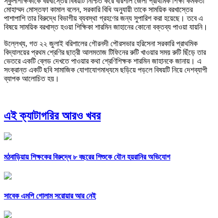
স্কুলশিক্ষিকাকে বরখাস্তের বিষয়টি নিশ্চিত করে বরিশাল জেলা প্রাথমিক শিক্ষা কর্মকর্তা
মোহাম্মদ মোস্তফা কামাল বলেন, সরকারি বিধি অনুযায়ী তাকে সাময়িক বরখাস্তের
পাশাপাশি তার বিরুদ্ধে বিভাগীয় ব্যবস্থা গ্রহণের জন্য সুপারিশ করা হয়েছে। তবে এ
বিষয়ে সাময়িক বরখাস্ত হওয়া শিক্ষিকা শারমিন জাহানের কোনো বক্তব্য পাওয়া যায়নি।
উল্লেখ্য, গত ২২ জুলাই বরিশালের গৌরনদী পৌরসভার হরিসেনা সরকারি প্রাথমিক
বিদ্যালয়ের প্রথম শ্রেণির ছাত্রী আলমতাজ টিফিনের রুটি খাওয়ার সময় রুটি ছিঁড়ে তার
ভেতরে একটি ব্লেড দেখতে পাওয়ার কথা শ্রেণিশিক্ষক শারমিন জাহানকে জানায়। এ
সংক্রান্ত একটি ছবি সামাজিক যোগাযোগমাধ্যমে ছড়িয়ে পড়লে বিষয়টি নিয়ে দেশব্যাপী
ব্যাপক আলোচিত হয়।
এই ক্যাটাগরির আরও খবর
মঠবাড়িয়ায় শিক্ষকের বিরুদ্ধে ৮ বছরের শিশুকে যৌন হয়রানির অভিযোগ
সাবেক এমপি গোলাম সরোয়ার আর নেই