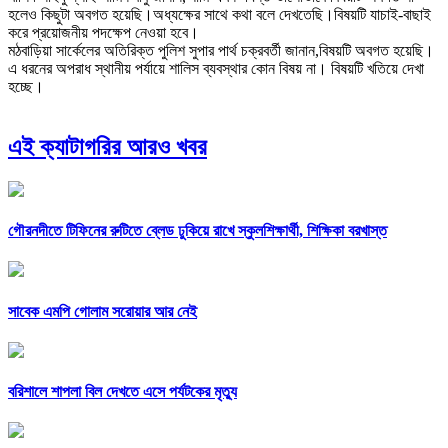
হলেও কিছুটা অবগত হয়েছি।অধ্যক্ষের সাথে কথা বলে দেখতেছি।বিষয়টি যাচাই-বাছাই
করে প্রয়োজনীয় পদক্ষেপ নেওয়া হবে।
মঠবাড়িয়া সার্কেলের অতিরিক্ত পুলিশ সুপার পার্থ চক্রবর্তী জানান,বিষয়টি অবগত হয়েছি।
এ ধরনের অপরাধ স্থানীয় পর্যায়ে শালিস ব্যবস্থার কোন বিষয় না। বিষয়টি খতিয়ে দেখা
হচ্ছে।
এই ক্যাটাগরির আরও খবর
গৌরনদীতে টিফিনের রুটিতে ব্লেড ঢুকিয়ে রাখে স্কুলশিক্ষার্থী, শিক্ষিকা বরখাস্ত
সাবেক এমপি গোলাম সরোয়ার আর নেই
বরিশালে শাপলা বিল দেখতে এসে পর্যটকের মৃত্যু