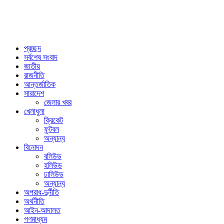
প্রচ্ছদ
সর্বশেষ সংবাদ
জাতীয়
রাজনীতি
আন্তর্জাতিক
সারাদেশ
জেলার খবর
খেলাধুলা
ক্রিকেট
ফুটবল
অন্যান্য
বিনোদন
বলিউড
হলিউড
ঢালিউড
অন্যান্য
অপরাধ-দুর্নীতি
অর্থনীতি
আইন-আদালত
গণমাধ্যম