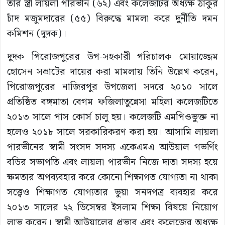
তার স্ত্রী লায়লা পারভীন (৬২) এবং কলেজটির অধ্যক্ষ ঠাকুর
চাঁদ মজুমদারের (৫৫) বিরুদ্ধে মামলা করে দুর্নীতি দমন
কমিশন (দুদক)।
দুদক পিরোজপুরের উপ-সহকারী পরিচালক মোয়াজ্জেম
হোসেন সম্রাটের দায়ের করা মামলায় তিনি উল্লেখ করেন,
পিরোজপুরের নাজিরপুর উপজেলা সদরে ২০১০ সালে
প্রতিষ্ঠিত বঙ্গমাতা বেগম ফজিলাতুন্নেসা মহিলা কলেজটিতে
২০১৩ সালে পাস কোর্স চালু হয়। কলেজটি এমপিওভুক্ত না
হলেও ২০১৮ সালে সরকারিকরণ করা হয়। আসামি লায়লা
পারভীনের স্বামী সংসদ সদস্য একেএমএ আউয়াল গভর্ণিং
বডির সভাপতি এবং লায়লা পারভীন নিজে দাতা সদস্য হয়ে
ক্ষমতার অপব্যবহার করে কোনো শিক্ষাগত যোগ্যতা না থাকা
সত্ত্বেও শিক্ষাগত যোগ্যতার ভুয়া সনদপত্র ব্যবহার করে
২০১৩ সালের ২২ ডিসেম্বর ইসলাম শিক্ষা বিষয়ে নিয়োগ
লাভ করেন। স্বামী আউয়ালের প্রভাব এবং কলেজের অধ্যক্ষ