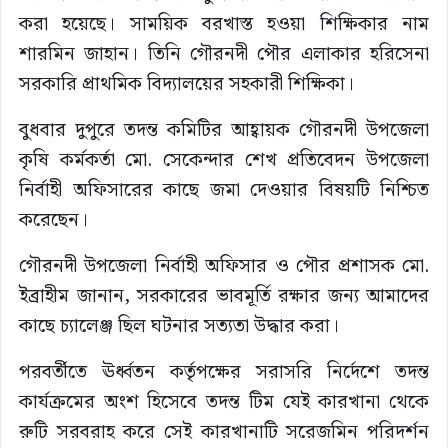
করা হয়েছে। সাময়িক বরখাস্ত হওয়া শিক্ষিকার নাম
শারমিন জাহান। তিনি গৌরনদী পৌর এলাকার হরিসেনা
সরকারি প্রাথমিক বিদ্যালয়ের সহকারী শিক্ষিকা।
বুধবার দুপুরে তদন্ত কমিটির আহ্বায়ক গৌরনদী উপজেলা
কৃষি কর্মকর্তা মো. সেকেন্দার শেখ প্রতিবেদন উপজেলা
নির্বাহী অফিসারের কাছে জমা দেওয়ার বিষয়টি নিশ্চিত
করেছেন।
গৌরনদী উপজেলা নির্বাহী অফিসার ও পৌর প্রশাসক মো.
ইব্রাহীম জানান, সরকারের ভাবমূর্তি রক্ষার জন্য আমাদের
কাছে চ্যালেঞ্জ ছিল ঘটনার সত্যতা উদ্ধার করা।
পরবর্তীতে ঊর্ধ্বতন কর্তৃপক্ষের সরাসরি নির্দেশে তদন্ত
কার্যক্রমের অংশ হিসেবে তদন্ত টিম যেই কারখানা থেকে
রুটি সরবরাহ করে সেই কারখানাটি সরেজমিন পরিদর্শন