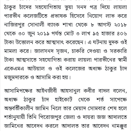
ঠাকুর চাঁদের সহযোগিতায় ভুয়া সনদ পত্র দিয়ে লায়লা
পারভীন কলেজটিতে প্রভাষক হিসেবে নিয়োগ লাভ করে
নাজিরপুর সোনালী ব্যাংক শাখা থেকে ৮ আগস্ট ২০১৮
থেকে ৩০ জুন ২০১৯ পর্যন্ত মোট ৩ লাখ ৯৫ হাজার ৪০৬
টাকা উত্তোলন করে আত্মসাৎ করেছেন। এ ঘটনায় দুদক ওই
মামলা করে। জালসনদ সৃজন, চাকরি দেওয়া ও সরকারি
টাকা আত্মসাতে সহযোগিতা করায় লায়লা পারভীনের স্বামী
একেএমএ আউয়াল ও ওই কলেজের অধ্যক্ষ ঠাকুর চাঁদ
মজুমদারকে ও আসামি করা হয়।
আসামিপক্ষের আইনজীবী আহসানুল কবীর বাদল বলেন,
অধ্যক্ষ ঠাকুর চাঁদ হাইকোর্ট থেকে শর্ত সাপেক্ষে
অন্তর্বর্তীকালীন জামিন নিলে তার মেয়াদ সোমবার শেষ হলে
শর্তানুযায়ী তিনি পিরোজপুর জেলা ও দায়রা জজ আদালতে
জামিনের আবেদন করলে আদালত তার আবেদন নামঞ্জুর