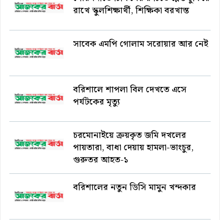
রাখে স্কুলশিক্ষার্থী, শিক্ষিকা বরখাস্ত
সাবেক এমপি গোলাম সরোয়ার আর নেই
বরিশালে শাপলা বিল দেখতে এসে
পর্যটকের মৃত্যু
চরমোনাইয়ে ক্রয়কৃত জমি দখলের
পায়তারা, বাধা দেয়ায় হামলা-ভাংচুর,
গুরুতর আহত-১
বরিশালের নতুন ডিসি মামুন খন্দকার