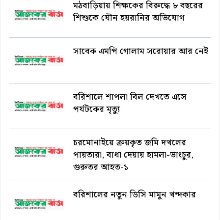
মঠবাড়িয়ায় শিক্ষকের বিরুদ্ধে ৮ বছরের
শিশুকে যৌন হয়রানির অভিযোগ
সাবেক এমপি গোলাম সরোয়ার আর নেই
বরিশালে শাপলা বিল দেখতে এসে
পর্যটকের মৃত্যু
চরমোনাইয়ে ক্রয়কৃত জমি দখলের
পায়তারা, বাধা দেয়ায় হামলা-ভাংচুর,
গুরুতর আহত-১
বরিশালের নতুন ডিসি মামুন খন্দকার