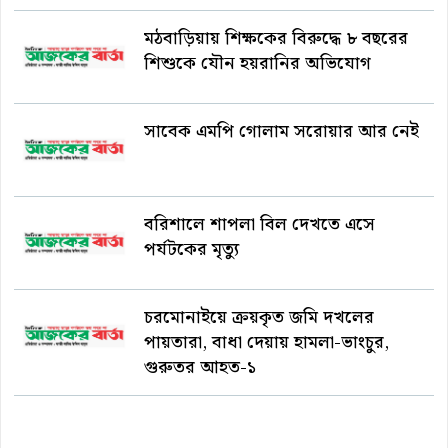
মঠবাড়িয়ায় শিক্ষকের বিরুদ্ধে ৮ বছরের
শিশুকে যৌন হয়রানির অভিযোগ
সাবেক এমপি গোলাম সরোয়ার আর নেই
বরিশালে শাপলা বিল দেখতে এসে
পর্যটকের মৃত্যু
চরমোনাইয়ে ক্রয়কৃত জমি দখলের
পায়তারা, বাধা দেয়ায় হামলা-ভাংচুর,
গুরুতর আহত-১