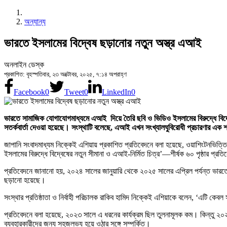
অন্যান্য
ভারতে ইসলামের বিদ্বেষ ছড়ানোর নতুন অস্ত্র এআই
অনলাইন ডেস্ক
প্রকাশিত: বৃহস্পতিবার, ২৩ অক্টোবর, ২০২৫, ৭:১৪ অপরাহ্ণ
Facebook
0
Tweet
0
LinkedIn
0
ভারতে সামাজিক যোগাযোগমাধ্যমে এআই দিয়ে তৈরি ছবি ও ভিডিও ইসলামের বিরুদ্ধে বিদ্
সতর্কবার্তা দেওয়া হয়েছে। সংস্থাটি বলেছে, এআই এখন সংখ্যালঘুবিরোধী প্রচারণার এক 
জাপানি সংবাদমাধ্যম নিক্কেই এশিয়ায় প্রকাশিত প্রতিবেদনে বলা হয়েছে, ওয়াশিংটনভিত্ত
ইসলামের বিরুদ্ধে বিদ্বেষের নতুন সীমানা ও এআই-নির্মিত চিত্র’—শীর্ষক ৬০ পৃষ্ঠার প্র
প্রতিবেদনে জানানো হয়, ২০২৪ সালের জানুয়ারি থেকে ২০২৫ সালের এপ্রিল পর্যন্ত ভারতে 
ছড়ানো হয়েছে।
সংস্থার প্রতিষ্ঠাতা ও নির্বাহী পরিচালক রাকিব হামিদ নিক্কেই এশিয়াকে বলেন, ‘এটি ক
প্রতিবেদনে বলা হয়েছে, ২০২৩ সালে এ ধরনের কার্যক্রম ছিল তুলনামূলক কম। কিন্
ব্যবহারকারীদের জন্য সহজলভ্য হয়ে ওঠার সঙ্গে সম্পর্কিত।