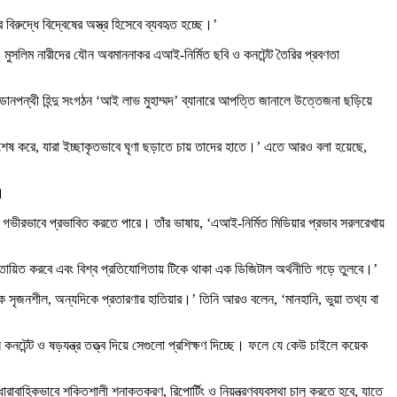
রুদ্ধে বিদ্বেষের অস্ত্র হিসেবে ব্যবহৃত হচ্ছে।’
মুসলিম নারীদের যৌন অবমাননাকর এআই-নির্মিত ছবি ও কনটেন্ট তৈরির প্রবণতা
নপন্থী হিন্দু সংগঠন ‘আই লাভ মুহাম্মদ’ ব্যানারে আপত্তি জানালে উত্তেজনা ছড়িয়ে
বিশেষ করে, যারা ইচ্ছাকৃতভাবে ঘৃণা ছড়াতে চায় তাদের হাতে।’ এতে আরও বলা হয়েছে,
।
ে গভীরভাবে প্রভাবিত করতে পারে। তাঁর ভাষায়, ‘এআই-নির্মিত মিডিয়ার প্রভাব সরলরেখায়
্ষমতায়িত করবে এবং বিশ্ব প্রতিযোগিতায় টিকে থাকা এক ডিজিটাল অর্থনীতি গড়ে তুলবে।’
 সৃজনশীল, অন্যদিকে প্রতারণার হাতিয়ার।’ তিনি আরও বলেন, ‘মানহানি, ভুয়া তথ্য বা
কনটেন্ট ও ষড়যন্ত্র তত্ত্ব দিয়ে সেগুলো প্রশিক্ষণ দিচ্ছে। ফলে যে কেউ চাইলে কয়েক
াবাহিকভাবে শক্তিশালী শনাক্তকরণ, রিপোর্টিং ও নিয়ন্ত্রণব্যবস্থা চালু করতে হবে, যাতে