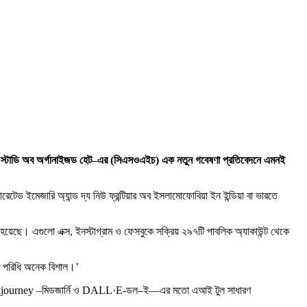
দ্য স্টাডি অব অর্গানাইজড হেট–এর (সিএসওএইচ) এক নতুন গবেষণা প্রতিবেদনে এমনই
েড ইমেজারি অ্যান্ড দ্য নিউ ফ্রন্টিয়ার অব ইসলামোফোবিয়া ইন ইন্ডিয়া বা ভারতে
 হয়েছে। এগুলো এক্স, ইনস্টাগ্রাম ও ফেসবুকে সক্রিয় ২৯৭টি পাবলিক অ্যাকাউন্ট থেকে
এর পরিধি অনেক বিশাল।’
শন, Midjourney –মিডজার্নি ও DALL·E-ডল–ই—এর মতো এআই টুল সাধারণ