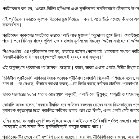
প্রতিবেদনে বলা হয়, ‘এআই-নির্মিত ছবিগুলো এখন মুসলিমদের মানবিকতাবোধহীনভাবে উপস্থাপন
এই প্রতিবেদন ভারতে ব্যাপক বিতর্কের জন্ম দিয়েছে। কারণ, এতে উঠে এসেছে কীভাবে এআ
ক্রমবর্ধমান।
প্রতিবেদন প্রকাশের সময়টাতে ভারতে ‘আই লাভ মুহাম্মদ’ আন্দোলন তুঙ্গে ছিল। সেপ্টেম
পড়ে। পরে বিভিন্ন রাজ্যে পুলিশ হাজার হাজার মুসলিমের বিরুদ্ধে ‘অবৈধ সমাবেশের’ অ
সিএসওএইচ–এর প্রতিবেদনে বলা হয়, ভারতের বর্তমান প্রেক্ষাপটে ‘যেকোনো সাধারণ প্রতিব
‘এআই-নির্মিত ছবি এসব প্রেক্ষাপটে সহজেই ব্যবহার করা সম্ভব।’
এই অনুসন্ধান প্রকাশের পর উদ্বেগ বেড়েছে। কারণ, ভারত এখনো এআই-নির্মিত মিথ্যা তথ
ডিজিটাল প্রাইভেসি অধিকারবিষয়ক গবেষক শ্রীনিবাস কোদালি নিক্কেই এশিয়াকে বলেন, সবচে
চলে না। কে দেখছে, কীভাবে ব্যাখ্যা করছে—তা নির্ভর করছে দর্শকের মানসিক প্রেক্ষাপট
ভারত সরকারের ২০২৫ সালের রোডম্যাপ অনুযায়ী, এআই-কে ‘উন্মুক্ত, সাশ্রয়ী ও সহজলভ্য’ 
কোদালি আরও বলেন, ‘সরকার দীর্ঘদিন ধরে ক্ষতিকর বক্তব্য রোধের জন্য নিয়মকানুনের প
ঘৃণাবাচক বক্তব্যের মতো প্রচলিত ক্ষতিকর ভাষার ধরন তো ছিলই, এখন এআই সেই জগ
হামিদ বলেন, সমস্যার মূল শিকড় লুকিয়ে আছে এআই মডেল তৈরিকারী প্রতিষ্ঠানগুলোর কাছে, ‘
সেকেন্ডেই এসব মডেল দিয়ে মুসলিমবিদ্বেষী কনটেন্ট বানাতে পারে।’
প্রতিবেদনটির শেষে নয়টি সুপারিশ দেওয়া হয়েছে। যার কিছু নীতিনির্ধারকদের জন্য, আর কিছু