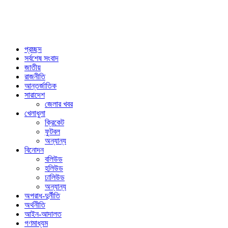
প্রচ্ছদ
সর্বশেষ সংবাদ
জাতীয়
রাজনীতি
আন্তর্জাতিক
সারাদেশ
জেলার খবর
খেলাধুলা
ক্রিকেট
ফুটবল
অন্যান্য
বিনোদন
বলিউড
হলিউড
ঢালিউড
অন্যান্য
অপরাধ-দুর্নীতি
অর্থনীতি
আইন-আদালত
গণমাধ্যম