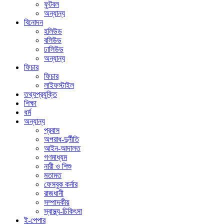
ফুটবল
অন্যান্য
বিনোদন
হলিউড
বলিউড
ঢালিউড
অন্যান্য
ফিচার
ফিচার
লাইফস্টাইল
তথ্যপ্রযুক্তি
শিক্ষা
ধর্ম
অন্যান্য
প্রবাস
অপরাধ-দুর্নীতি
আইন-আদালত
গণমাধ্যম
নারী ও শিশু
মতামত
ফেসবুক কর্নার
রাজধানী
সম্পাদকীয়
স্বাস্থ্য-চিকিৎসা
ই-পেপার