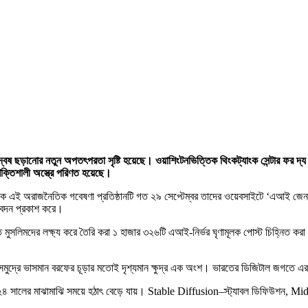
বেষ ছড়ানোর নতুন অপতৎপরতা সৃষ্টি হয়েছে। ওয়াশিংটনভিত্তিক থিংকট্যাংক সেন্টার ফর 
শক্তিশালী অস্ত্রে পরিণত হয়েছে।
িক এই অরাজনৈতিক গবেষণা প্রতিষ্ঠানটি গত ২৯ সেপ্টেম্বর তাদের ওয়েবসাইটে ‘এআই জেনারেট
তিবেদন প্রকাশ করে।
মুসলিমদের লক্ষ্য করে তৈরি করা ১ হাজার ৩২৬টি এআই-নির্ভর ঘৃণামূলক পোস্ট চিহ্নিত করা
েবল সমুদ্রে ভাসমান বরফের চূড়ার মতোই দৃশ্যমান ক্ষুদ্র এক অংশ। ভারতের ডিজিটাল জগতে 
তু ২০২৪ সালের মাঝামাঝি সময়ে হঠাৎ বেড়ে যায়। Stable Diffusion–স্ট্যাবল ডিফিউ