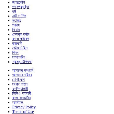
জনদুর্ভোগ
তথ্যপ্রযুক্তি
ধর্ম
নারী ও শিশু
মতামত
প্রবাস
ফিচার
ফেসবুক কর্নার
বন ও পরিবেশ
রাজধানী
লাইফস্টাইল
শিক্ষা
সম্পাদকীয়
স্বাস্থ্য-চিকিৎসা
আমাদের সম্পর্কে
আমাদের পরিবার
যোগাযোগ
সংবাদ পাঠান
ফটোগ্যালারী
ভিডিও গ্যালারী
বাংলা কনভার্টার
আর্কাইভ
Privacy Policy
Terms of Use