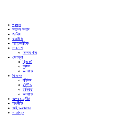
প্রচ্ছদ
সর্বশেষ সংবাদ
জাতীয়
রাজনীতি
আন্তর্জাতিক
সারাদেশ
জেলার খবর
খেলাধুলা
ক্রিকেট
ফুটবল
অন্যান্য
বিনোদন
বলিউড
হলিউড
ঢালিউড
অন্যান্য
অপরাধ-দুর্নীতি
অর্থনীতি
আইন-আদালত
গণমাধ্যম