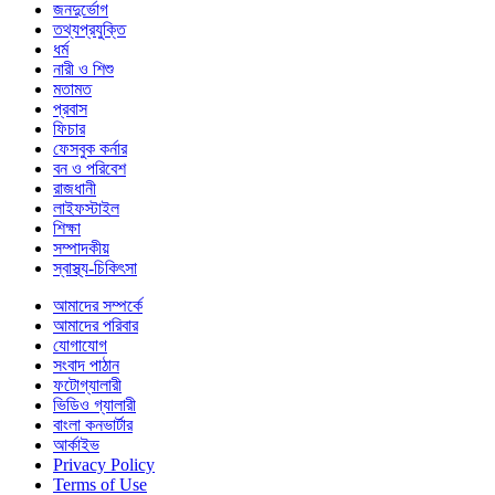
জনদুর্ভোগ
তথ্যপ্রযুক্তি
ধর্ম
নারী ও শিশু
মতামত
প্রবাস
ফিচার
ফেসবুক কর্নার
বন ও পরিবেশ
রাজধানী
লাইফস্টাইল
শিক্ষা
সম্পাদকীয়
স্বাস্থ্য-চিকিৎসা
আমাদের সম্পর্কে
আমাদের পরিবার
যোগাযোগ
সংবাদ পাঠান
ফটোগ্যালারী
ভিডিও গ্যালারী
বাংলা কনভার্টার
আর্কাইভ
Privacy Policy
Terms of Use