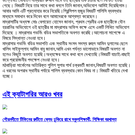
উল্লেখিত মোবাইল নাম্বারটি রুম্মান নামে ওই ছাত্রীর এক চাচার বলে নিশ্চিত হওয়া
গেছে। বিষয়টি নিয়ে তার সাথে কথা বললে তিনি জানান,অভিযোগ আমিই দিয়েছিলাম।
আবার আমি এটি প্রত্যাহার করে নিয়েছি।প্রিন্সিপল হুজুর বিষয়টি শালিসি ব্যবস্থার
মাধ্যমে সমাধান করে দিবেন বলে আমাদেরকে আশ্বস্ত করেছেন।
মাদ্রাসাটির অধ্যক্ষ মোঃ বেলায়েত হোসেন জানান, প্রথম শ্রেনীর এক ছাত্রীকে যৌন
হয়রানির অভিযোগে ওই ছাত্রীর মা মাদ্রাসার অফিস কক্ষে এসে একটি লিখিত অভিযোগ
দিয়েছে । মাদ্রাসার গভর্নিং বডির সভাপতিকে অবগত করেছি।আলোচনা সাপেক্ষে এ
বিষয়ে সিদ্ধান্ত নেওয়া হবে।
মাদ্রাসার গভর্নিং বডির সভাপতি এবং স্থানীয় সংসদ সদস্য রুহুল আমিন দুলালের ছেলে
খালিদ সাইফুল্লাহ আমিন বাবু জানান,আমি এখন পর্যন্ত ভালোভাবে বিষয়টি অবগত না
হলেও কিছুটা অবগত হয়েছি।অধ্যক্ষের সাথে কথা বলে দেখতেছি।বিষয়টি যাচাই-বাছাই
করে প্রয়োজনীয় পদক্ষেপ নেওয়া হবে।
মঠবাড়িয়া সার্কেলের অতিরিক্ত পুলিশ সুপার পার্থ চক্রবর্তী জানান,বিষয়টি অবগত হয়েছি।
এ ধরনের অপরাধ স্থানীয় পর্যায়ে শালিস ব্যবস্থার কোন বিষয় না। বিষয়টি খতিয়ে দেখা
হচ্ছে।
এই ক্যাটাগরির আরও খবর
গৌরনদীতে টিফিনের রুটিতে ব্লেড ঢুকিয়ে রাখে স্কুলশিক্ষার্থী, শিক্ষিকা বরখাস্ত