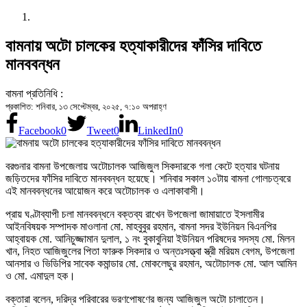
বামনায় অটো চালকের হত্যাকারীদের ফাঁসির দাবিতে
মানববন্ধন
বামনা প্রতিনিধি :
প্রকাশিত: শনিবার, ১৩ সেপ্টেম্বর, ২০২৫, ৭:১০ অপরাহ্ণ
Facebook
0
Tweet
0
LinkedIn
0
বরগুনার বামনা উপজেলায় অটোচালক আজিজুল সিকদারকে গলা কেটে হত্যার ঘটনায়
জড়িতদের ফাঁসির দাবিতে মানববন্ধন হয়েছে। শনিবার সকাল ১০টায় বামনা গোলচত্বরে
এই মানববন্ধনের আয়োজন করে অটোচালক ও এলাকাবাসী।
প্রায় ঘণ্টাব্যাপী চলা মানববন্ধনে বক্তব্য রাখেন উপজেলা জামায়াতে ইসলামীর
আইনবিষয়ক সম্পাদক মাওলানা মো. মাহবুবুর রহমান, বামনা সদর ইউনিয়ন বিএনপির
আহ্বায়ক মো. আনিচুজ্জামান দুলাল, ১ নং বুকাবুনিয়া ইউনিয়ন পরিষদের সদস্য মো. মিলন
খান, নিহত আজিজুলের পিতা ফারুক সিকদার ও অন্তঃসত্ত্বা স্ত্রী মরিয়ম বেগম, উপজেলা
আনসার ও ভিডিপির সাবেক কমান্ডার মো. মোকলেছুর রহমান, অটোচালক মো. আল আমিন
ও মো. এমাদুল হক।
বক্তারা বলেন, দরিদ্র পরিবারের ভরণপোষণের জন্য আজিজুল অটো চালাতেন।