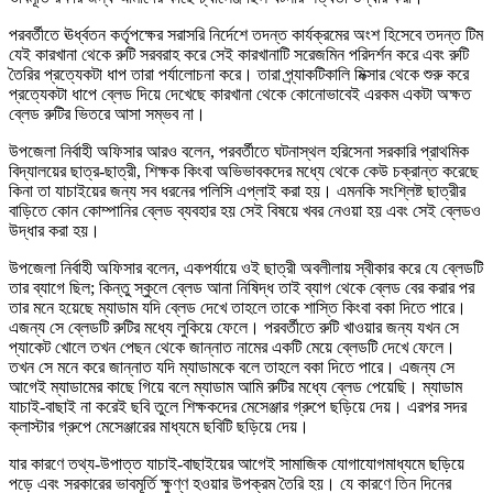
পরবর্তীতে ঊর্ধ্বতন কর্তৃপক্ষের সরাসরি নির্দেশে তদন্ত কার্যক্রমের অংশ হিসেবে তদন্ত টিম
যেই কারখানা থেকে রুটি সরবরাহ করে সেই কারখানাটি সরেজমিন পরিদর্শন করে এবং রুটি
তৈরির প্রত্যেকটা ধাপ তারা পর্যালোচনা করে। তারা প্র্যাকটিকালি মিক্সার থেকে শুরু করে
প্রত্যেকটা ধাপে ব্লেড দিয়ে দেখেছে কারখানা থেকে কোনোভাবেই এরকম একটা অক্ষত
ব্লেড রুটির ভিতরে আসা সম্ভব না।
উপজেলা নির্বাহী অফিসার আরও বলেন, পরবর্তীতে ঘটনাস্থল হরিসেনা সরকারি প্রাথমিক
বিদ্যালয়ের ছাত্র-ছাত্রী, শিক্ষক কিংবা অভিভাবকদের মধ্যে থেকে কেউ চক্রান্ত করেছে
কিনা তা যাচাইয়ের জন্য সব ধরনের পলিসি এপ্লাই করা হয়। এমনকি সংশ্লিষ্ট ছাত্রীর
বাড়িতে কোন কোম্পানির ব্লেড ব্যবহার হয় সেই বিষয়ে খবর নেওয়া হয় এবং সেই ব্লেডও
উদ্ধার করা হয়।
উপজেলা নির্বাহী অফিসার বলেন, একপর্যায়ে ওই ছাত্রী অবলীলায় স্বীকার করে যে ব্লেডটি
তার ব্যাগে ছিল; কিন্তু স্কুলে ব্লেড আনা নিষিদ্ধ তাই ব্যাগ থেকে ব্লেড বের করার পর
তার মনে হয়েছে ম্যাডাম যদি ব্লেড দেখে তাহলে তাকে শাস্তি কিংবা বকা দিতে পারে।
এজন্য সে ব্লেডটি রুটির মধ্যে লুকিয়ে ফেলে। পরবর্তীতে রুটি খাওয়ার জন্য যখন সে
প্যাকেট খোলে তখন পেছন থেকে জান্নাত নামের একটি মেয়ে ব্লেডটি দেখে ফেলে।
তখন সে মনে করে জান্নাত যদি ম্যাডামকে বলে তাহলে বকা দিতে পারে। এজন্য সে
আগেই ম্যাডামের কাছে গিয়ে বলে ম্যাডাম আমি রুটির মধ্যে ব্লেড পেয়েছি। ম্যাডাম
যাচাই-বাছাই না করেই ছবি তুলে শিক্ষকদের মেসেঞ্জার গ্রুপে ছড়িয়ে দেয়। এরপর সদর
ক্লাস্টার গ্রুপে মেসেঞ্জারের মাধ্যমে ছবিটি ছড়িয়ে দেয়।
যার কারণে তথ্য-উপাত্ত যাচাই-বাছাইয়ের আগেই সামাজিক যোগাযোগমাধ্যমে ছড়িয়ে
পড়ে এবং সরকারের ভাবমূর্তি ক্ষুণ্ণ হওয়ার উপক্রম তৈরি হয়। যে কারণে তিন দিনের