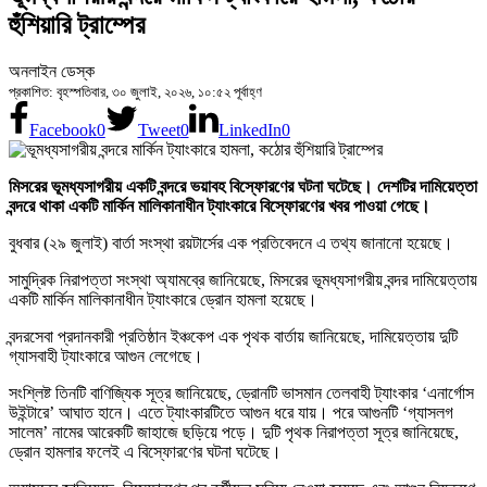
হুঁশিয়ারি ট্রাম্পের
অনলাইন ডেস্ক
প্রকাশিত: বৃহস্পতিবার, ৩০ জুলাই, ২০২৬, ১০:৫২ পূর্বাহ্ণ
Facebook
0
Tweet
0
LinkedIn
0
মিসরের ভূমধ্যসাগরীয় একটি বন্দরে ভয়াবহ বিস্ফোরণের ঘটনা ঘটেছে। দেশটির দামিয়েত্তা
বন্দরে থাকা একটি মার্কিন মালিকানাধীন ট্যাংকারে বিস্ফোরণের খবর পাওয়া গেছে।
বুধবার (২৯ জুলাই) বার্তা সংস্থা রয়টার্সের এক প্রতিবেদনে এ তথ্য জানানো হয়েছে।
সামুদ্রিক নিরাপত্তা সংস্থা অ্যামব্রে জানিয়েছে, মিসরের ভূমধ্যসাগরীয় বন্দর দামিয়েত্তায়
একটি মার্কিন মালিকানাধীন ট্যাংকারে ড্রোন হামলা হয়েছে।
বন্দরসেবা প্রদানকারী প্রতিষ্ঠান ইঞ্চকেপ এক পৃথক বার্তায় জানিয়েছে, দামিয়েত্তায় দুটি
গ্যাসবাহী ট্যাংকারে আগুন লেগেছে।
সংশ্লিষ্ট তিনটি বাণিজ্যিক সূত্র জানিয়েছে, ড্রোনটি ভাসমান তেলবাহী ট্যাংকার ‘এনার্গোস
উইন্টারে’ আঘাত হানে। এতে ট্যাংকারটিতে আগুন ধরে যায়। পরে আগুনটি ‘গ্যাসলগ
সালেম’ নামের আরেকটি জাহাজে ছড়িয়ে পড়ে। দুটি পৃথক নিরাপত্তা সূত্র জানিয়েছে,
ড্রোন হামলার ফলেই এ বিস্ফোরণের ঘটনা ঘটেছে।