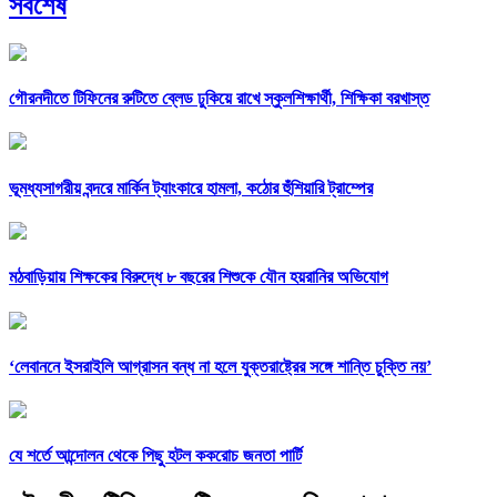
সর্বশেষ
গৌরনদীতে টিফিনের রুটিতে ব্লেড ঢুকিয়ে রাখে স্কুলশিক্ষার্থী, শিক্ষিকা বরখাস্ত
ভূমধ্যসাগরীয় বন্দরে মার্কিন ট্যাংকারে হামলা, কঠোর হুঁশিয়ারি ট্রাম্পের
মঠবাড়িয়ায় শিক্ষকের বিরুদ্ধে ৮ বছরের শিশুকে যৌন হয়রানির অভিযোগ
‘লেবাননে ইসরাইলি আগ্রাসন বন্ধ না হলে যুক্তরাষ্ট্রের সঙ্গে শান্তি চুক্তি নয়’
যে শর্তে আন্দোলন থেকে পিছু হটল ককরোচ জনতা পার্টি