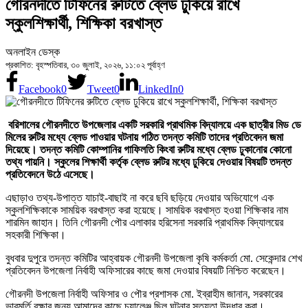
গৌরনদীতে টিফিনের রুটিতে ব্লেড ঢুকিয়ে রাখে
স্কুলশিক্ষার্থী, শিক্ষিকা বরখাস্ত
অনলাইন ডেস্ক
প্রকাশিত: বৃহস্পতিবার, ৩০ জুলাই, ২০২৬, ১১:০২ পূর্বাহ্ণ
Facebook
0
Tweet
0
LinkedIn
0
বরিশালের গৌরনদীতে উপজেলার একটি সরকারি প্রাথমিক বিদ্যালয়ে এক ছাত্রীর মিড ডে
মিলের রুটির মধ্যে ব্লেড পাওয়ার ঘটনায় গঠিত তদন্ত কমিটি তাদের প্রতিবেদন জমা
দিয়েছে। তদন্ত কমিটি কোম্পানির গাফিলতি কিংবা রুটির মধ্যে ব্লেড ঢুকানোর কোনো
তথ্য পায়নি। স্কুলের শিক্ষার্থী কর্তৃক ব্লেড রুটির মধ্যে ঢুকিয়ে দেওয়ার বিষয়টি তদন্ত
প্রতিবেদনে উঠে এসেছে।
এছাড়াও তথ্য-উপাত্ত যাচাই-বাছাই না করে ছবি ছড়িয়ে দেওয়ার অভিযোগে এক
স্কুলশিক্ষিকাকে সাময়িক বরখাস্ত করা হয়েছে। সাময়িক বরখাস্ত হওয়া শিক্ষিকার নাম
শারমিন জাহান। তিনি গৌরনদী পৌর এলাকার হরিসেনা সরকারি প্রাথমিক বিদ্যালয়ের
সহকারী শিক্ষিকা।
বুধবার দুপুরে তদন্ত কমিটির আহ্বায়ক গৌরনদী উপজেলা কৃষি কর্মকর্তা মো. সেকেন্দার শেখ
প্রতিবেদন উপজেলা নির্বাহী অফিসারের কাছে জমা দেওয়ার বিষয়টি নিশ্চিত করেছেন।
গৌরনদী উপজেলা নির্বাহী অফিসার ও পৌর প্রশাসক মো. ইব্রাহীম জানান, সরকারের
ভাবমূর্তি রক্ষার জন্য আমাদের কাছে চ্যালেঞ্জ ছিল ঘটনার সত্যতা উদ্ধার করা।