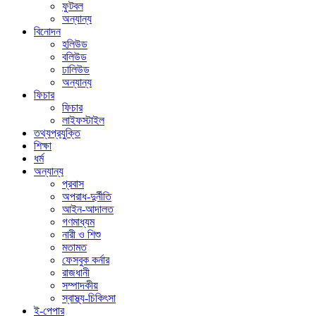
ফুটবল
অন্যান্য
বিনোদন
হলিউড
বলিউড
ঢালিউড
অন্যান্য
ফিচার
ফিচার
লাইফস্টাইল
তথ্যপ্রযুক্তি
শিক্ষা
ধর্ম
অন্যান্য
প্রবাস
অপরাধ-দুর্নীতি
আইন-আদালত
গণমাধ্যম
নারী ও শিশু
মতামত
ফেসবুক কর্নার
রাজধানী
সম্পাদকীয়
স্বাস্থ্য-চিকিৎসা
ই-পেপার