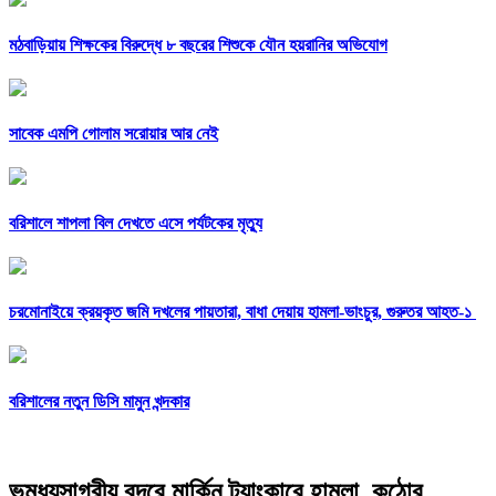
মঠবাড়িয়ায় শিক্ষকের বিরুদ্ধে ৮ বছরের শিশুকে যৌন হয়রানির অভিযোগ
সাবেক এমপি গোলাম সরোয়ার আর নেই
বরিশালে শাপলা বিল দেখতে এসে পর্যটকের মৃত্যু
চরমোনাইয়ে ক্রয়কৃত জমি দখলের পায়তারা, বাধা দেয়ায় হামলা-ভাংচুর, গুরুতর আহত-১
বরিশালের নতুন ডিসি মামুন খন্দকার
ভূমধ্যসাগরীয় বন্দরে মার্কিন ট্যাংকারে হামলা, কঠোর