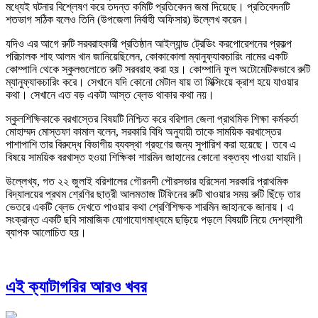
মধ্যেই ঘটনার বিশ্লেষণ করে তদন্ত কমিটি প্রতিবেদন জমা দিয়েছে। প্রতিবেদনটি
শতভাগ সঠিক বলেও তিনি (উপজেলা নির্বাহী অফিসার) উল্লেখ করেন।
যদিও এর আগে রুটি সরবরাহকারী প্রতিষ্ঠান আইল্যান্ড ট্রেডিং করপোরেশনের প্রকল্প
পরিচালক শাহ আলম খান জানিয়েছিলেন, কোকাকোলা ম্যানুফ্যাকচারিং নামের একটি
কোম্পানি থেকে স্কুলগুলোতে রুটি সরবরাহ করা হয়। কোম্পানি ফুল অটোমেটিকভাবে রুটি
ম্যানুফ্যাকচারিং করে। সেখানে যদি কোনো মেটাল যায় তা মিক্সিংয়ে ক্রাশ হয়ে যাওয়ার
কথা। সেখানে এত বড় একটা আস্ত ব্লেড থাকার কথা নয়।
স্কুলশিক্ষিকাকে বরখাস্তের বিষয়টি নিশ্চিত করে বরিশাল জেলা প্রাথমিক শিক্ষা কর্মকর্তা
মোহাম্মদ মোস্তফা কামাল বলেন, সরকারি বিধি অনুযায়ী তাকে সাময়িক বরখাস্তের
পাশাপাশি তার বিরুদ্ধে বিভাগীয় ব্যবস্থা গ্রহণের জন্য সুপারিশ করা হয়েছে। তবে এ
বিষয়ে সাময়িক বরখাস্ত হওয়া শিক্ষিকা শারমিন জাহানের কোনো বক্তব্য পাওয়া যায়নি।
উল্লেখ্য, গত ২২ জুলাই বরিশালের গৌরনদী পৌরসভার হরিসেনা সরকারি প্রাথমিক
বিদ্যালয়ের প্রথম শ্রেণির ছাত্রী আলমতাজ টিফিনের রুটি খাওয়ার সময় রুটি ছিঁড়ে তার
ভেতরে একটি ব্লেড দেখতে পাওয়ার কথা শ্রেণিশিক্ষক শারমিন জাহানকে জানায়। এ
সংক্রান্ত একটি ছবি সামাজিক যোগাযোগমাধ্যমে ছড়িয়ে পড়লে বিষয়টি নিয়ে দেশব্যাপী
ব্যাপক আলোচিত হয়।
এই ক্যাটাগরির আরও খবর