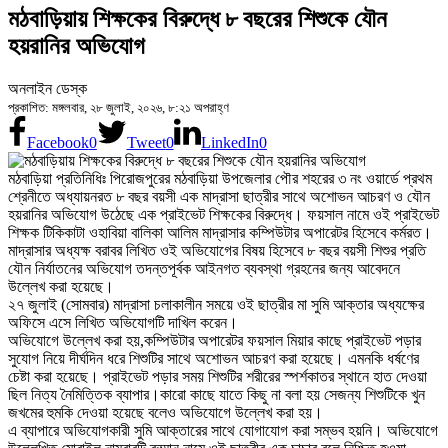
মঠবাড়িয়ায় শিক্ষকের বিরুদ্ধে ৮ বছরের শিশুকে যৌন
হয়রানির অভিযোগ
অনলাইন ডেস্ক
প্রকাশিত: মঙ্গলবার, ২৮ জুলাই, ২০২৬, ৮:২১ অপরাহ্ণ
Facebook
0
Tweet
0
LinkedIn
0
মঠবাড়িয়া প্রতিনিধিঃ পিরোজপুরের মঠবাড়িয়া উপজেলার পৌর শহরের ৩ নং ওয়ার্ডে প্রথম
শ্রেনীতে অধ্যায়নরত ৮ বছর বয়সী এক মাদ্রাসা ছাত্রীর সাথে অশোভন আচরণ ও যৌন
হয়রানির অভিযোগ উঠেছে এক প্রাইভেট শিক্ষকের বিরুদ্ধে। ফয়সাল নামে ওই প্রাইভেট
শিক্ষক টিকিকাটা ওহাবিয়া বালিকা আলিম মাদ্রাসার কম্পিউটার অপারেটর হিসেবে কর্মরত।
মাদ্রাসার অধ্যক্ষ বরাবর লিখিত ওই অভিযোগের বিষয় হিসেবে ৮ বছর বয়সী শিশুর প্রতি
যৌন নির্যাতনের অভিযোগ তদন্তপূর্বক আইনগত ব্যবস্থা গ্রহনের জন্য আবেদনে
উল্লেখ করা হয়েছে।
২৭ জুলাই (সোমবার) মাদ্রাসা চলাকালীন সময়ে ওই ছাত্রীর মা সুমি আক্তার অধ্যক্ষের
অফিসে এসে লিখিত অভিযোগটি দাখিল করেন।
অভিযোগে উল্লেখ করা হয়,কম্পিউটার অপারেটর ফয়সাল মিয়ার কাছে প্রাইভেট পড়ার
সুযোগ নিয়ে দীর্ঘদিন ধরে শিশুটির সাথে অশোভন আচরণ করা হয়েছে। এমনকি ধর্ষণের
চেষ্টা করা হয়েছে। প্রাইভেট পড়ার সময় শিশুটির শরীরের স্পর্শকাতর স্থানে হাত দেওয়া
ছিল নিত্য নৈমিত্তিক ব্যাপার।কারো কাছে যাতে কিছু না বলা হয় সেজন্য শিশুটিকে খুন
জখমের হুমকি দেওয়া হয়েছে বলেও অভিযোগে উল্লেখ করা হয়।
এ ব্যাপারে অভিযোগকারী সুমি আক্তারের সাথে যোগাযোগ করা সম্ভব হয়নি। অভিযোগে