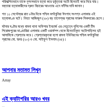
পরিকল্পিতভাবে তাকে নৃশংসভাবে হত্যা করে দুর্বৃত্তরা অটো ছিনতাই করে নিয়ে যায়।
বক্তারা হত্যাকারীদের দ্রুত বিচারের আওতায় এনে ফাঁসির দাবি জানান।
গত ১১ সেপ্টেম্বর রাত ৮টার দিকে পশ্চিম বলইবুনিয়া ঈদগাহ সংলগ্ন এলাকায় এই
হত্যাকাণ্ড ঘটে। নিহত আজিজুল (২৮) বড় তালেশ্বর গ্রামের ফারুক সিকদারের ছেলে।
ঘটনার ঘণ্টার মধ্যে বামনা থানা অফিসার ইনচার্জ এর নেতৃত্বে পুলিশের একটি টিম
পিরোজপুরের ভাণ্ডারিয়া এলাকায় একটি ওয়ার্কশপ থেকে ছিনতাইকৃত অটোগাড়িসহ দুই
আসামিকে গ্রেপ্তার করে। গ্রেপ্তারকৃতরা হলো রামনা ইউনিয়নের পশ্চিম বলইবুনিয়া
গ্রামের মো. হৃদয় (২০) ও মো. সাইফুল ইসলাম (৩৫)।
আপনার মতামত লিখুন
Array
এই ক্যাটাগরির আরও খবর