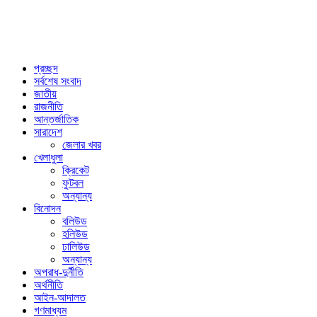
প্রচ্ছদ
সর্বশেষ সংবাদ
জাতীয়
রাজনীতি
আন্তর্জাতিক
সারাদেশ
জেলার খবর
খেলাধুলা
ক্রিকেট
ফুটবল
অন্যান্য
বিনোদন
বলিউড
হলিউড
ঢালিউড
অন্যান্য
অপরাধ-দুর্নীতি
অর্থনীতি
আইন-আদালত
গণমাধ্যম