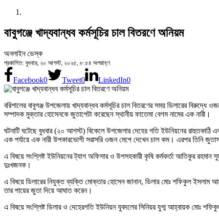
বাবুগঞ্জে খাদ্যবান্ধব কর্মসূচির চাল বিতরণে অনিয়ম
অনলাইন ডেস্ক
প্রকাশিত: বুধবার, ২০ আগস্ট, ২০২৫, ৮:৫৪ অপরাহ্ণ
Facebook
0
Tweet
0
LinkedIn
0
বরিশালের বাবুগঞ্জ উপজেলায় খাদ্যবান্ধব কর্মসূচির চাল বিতরণের সময় ডিলারের বিরুদ্ধ
সম্পাদক মুক্তার হোসেনকে জুতাপেটা করেছেন স্থানীয় ফাতেমা বেগম নামের এক নারী।
ঘটনাটি ঘটেছে বুধবার (২০ আগস্ট) বিকেলে উপজেলার দেহের গতি ইউনিয়নের রাহুতকাঠি এ
এক পর্যায়ে এক নারী উপকারভোগী সরাসরি ওজন মেপে দেখেন চাল কম। এরপর তিনি জুতা
এ বিষয়ে সংশ্লিষ্ট ইউনিয়নের ট্যাগ অফিসার ও উপসহকারী কৃষি কর্মকর্তা আতিকুর রহম
দুঃখজনক।
এ বিষয়ে ডিলারের নিযুক্ত ব্যক্তি মোক্তার হোসেন জানান, ডিলার মোঃ শফিকুল ইসলাম 
তার পায়ের জুতা দিয়ে আঘাত করেন।
এ বিষয়ে সংশ্লিষ্ট ডিলার ও দেহেরগতি ইউনিয়ন যুবদলের সিনিয়র যুগ্ম আহ্বায়ক মোঃ শ