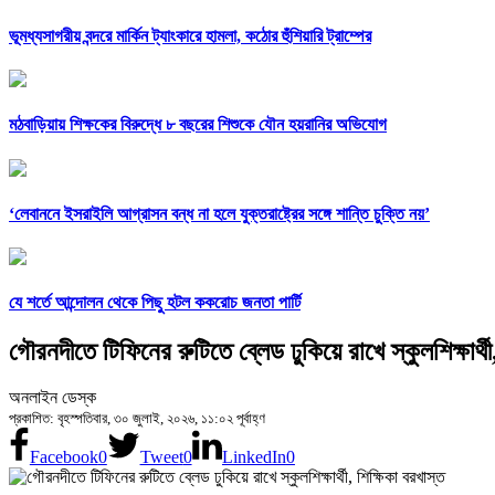
ভূমধ্যসাগরীয় বন্দরে মার্কিন ট্যাংকারে হামলা, কঠোর হুঁশিয়ারি ট্রাম্পের
মঠবাড়িয়ায় শিক্ষকের বিরুদ্ধে ৮ বছরের শিশুকে যৌন হয়রানির অভিযোগ
‘লেবাননে ইসরাইলি আগ্রাসন বন্ধ না হলে যুক্তরাষ্ট্রের সঙ্গে শান্তি চুক্তি নয়’
যে শর্তে আন্দোলন থেকে পিছু হটল ককরোচ জনতা পার্টি
গৌরনদীতে টিফিনের রুটিতে ব্লেড ঢুকিয়ে রাখে স্কুলশিক্ষার্থী
অনলাইন ডেস্ক
প্রকাশিত: বৃহস্পতিবার, ৩০ জুলাই, ২০২৬, ১১:০২ পূর্বাহ্ণ
Facebook
0
Tweet
0
LinkedIn
0