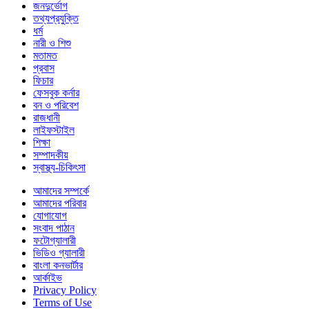
জনদুর্ভোগ
তথ্যপ্রযুক্তি
ধর্ম
নারী ও শিশু
মতামত
প্রবাস
ফিচার
ফেসবুক কর্নার
বন ও পরিবেশ
রাজধানী
লাইফস্টাইল
শিক্ষা
সম্পাদকীয়
স্বাস্থ্য-চিকিৎসা
আমাদের সম্পর্কে
আমাদের পরিবার
যোগাযোগ
সংবাদ পাঠান
ফটোগ্যালারী
ভিডিও গ্যালারী
বাংলা কনভার্টার
আর্কাইভ
Privacy Policy
Terms of Use