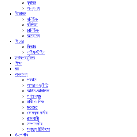
ফুটবল
অন্যান্য
বিনোদন
হলিউড
বলিউড
ঢালিউড
অন্যান্য
ফিচার
ফিচার
লাইফস্টাইল
তথ্যপ্রযুক্তি
শিক্ষা
ধর্ম
অন্যান্য
প্রবাস
অপরাধ-দুর্নীতি
আইন-আদালত
গণমাধ্যম
নারী ও শিশু
মতামত
ফেসবুক কর্নার
রাজধানী
সম্পাদকীয়
স্বাস্থ্য-চিকিৎসা
ই-পেপার