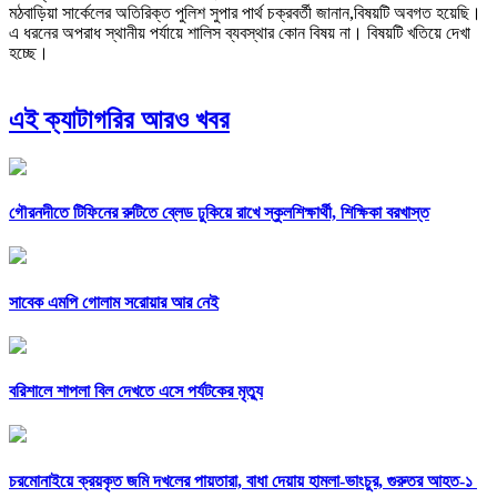
মঠবাড়িয়া সার্কেলের অতিরিক্ত পুলিশ সুপার পার্থ চক্রবর্তী জানান,বিষয়টি অবগত হয়েছি।
এ ধরনের অপরাধ স্থানীয় পর্যায়ে শালিস ব্যবস্থার কোন বিষয় না। বিষয়টি খতিয়ে দেখা
হচ্ছে।
এই ক্যাটাগরির আরও খবর
গৌরনদীতে টিফিনের রুটিতে ব্লেড ঢুকিয়ে রাখে স্কুলশিক্ষার্থী, শিক্ষিকা বরখাস্ত
সাবেক এমপি গোলাম সরোয়ার আর নেই
বরিশালে শাপলা বিল দেখতে এসে পর্যটকের মৃত্যু
চরমোনাইয়ে ক্রয়কৃত জমি দখলের পায়তারা, বাধা দেয়ায় হামলা-ভাংচুর, গুরুতর আহত-১