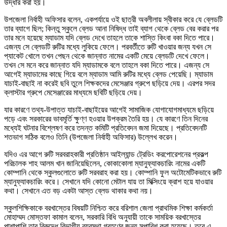
উদ্ধার করা হয়।
উপজেলা নির্বাহী অফিসার বলেন, একপর্যায়ে ওই ছাত্রী অবলীলায় স্বীকার করে যে ব্লেডটি
তার ব্যাগে ছিল; কিন্তু স্কুলে ব্লেড আনা নিষিদ্ধ তাই ব্যাগ থেকে ব্লেড বের করার পর
তার মনে হয়েছে ম্যাডাম যদি ব্লেড দেখে তাহলে তাকে শাস্তি কিংবা বকা দিতে পারে।
এজন্য সে ব্লেডটি রুটির মধ্যে লুকিয়ে ফেলে। পরবর্তীতে রুটি খাওয়ার জন্য যখন সে
প্যাকেট খোলে তখন পেছন থেকে জান্নাত নামের একটি মেয়ে ব্লেডটি দেখে ফেলে।
তখন সে মনে করে জান্নাত যদি ম্যাডামকে বলে তাহলে বকা দিতে পারে। এজন্য সে
আগেই ম্যাডামের কাছে গিয়ে বলে ম্যাডাম আমি রুটির মধ্যে ব্লেড পেয়েছি। ম্যাডাম
যাচাই-বাছাই না করেই ছবি তুলে শিক্ষকদের মেসেঞ্জার গ্রুপে ছড়িয়ে দেয়। এরপর সদর
ক্লাস্টার গ্রুপে মেসেঞ্জারের মাধ্যমে ছবিটি ছড়িয়ে দেয়।
যার কারণে তথ্য-উপাত্ত যাচাই-বাছাইয়ের আগেই সামাজিক যোগাযোগমাধ্যমে ছড়িয়ে
পড়ে এবং সরকারের ভাবমূর্তি ক্ষুণ্ণ হওয়ার উপক্রম তৈরি হয়। যে কারণে তিন দিনের
মধ্যেই ঘটনার বিশ্লেষণ করে তদন্ত কমিটি প্রতিবেদন জমা দিয়েছে। প্রতিবেদনটি
শতভাগ সঠিক বলেও তিনি (উপজেলা নির্বাহী অফিসার) উল্লেখ করেন।
যদিও এর আগে রুটি সরবরাহকারী প্রতিষ্ঠান আইল্যান্ড ট্রেডিং করপোরেশনের প্রকল্প
পরিচালক শাহ আলম খান জানিয়েছিলেন, কোকাকোলা ম্যানুফ্যাকচারিং নামের একটি
কোম্পানি থেকে স্কুলগুলোতে রুটি সরবরাহ করা হয়। কোম্পানি ফুল অটোমেটিকভাবে রুটি
ম্যানুফ্যাকচারিং করে। সেখানে যদি কোনো মেটাল যায় তা মিক্সিংয়ে ক্রাশ হয়ে যাওয়ার
কথা। সেখানে এত বড় একটা আস্ত ব্লেড থাকার কথা নয়।
স্কুলশিক্ষিকাকে বরখাস্তের বিষয়টি নিশ্চিত করে বরিশাল জেলা প্রাথমিক শিক্ষা কর্মকর্তা
মোহাম্মদ মোস্তফা কামাল বলেন, সরকারি বিধি অনুযায়ী তাকে সাময়িক বরখাস্তের
পাশাপাশি তার বিরুদ্ধে বিভাগীয় ব্যবস্থা গ্রহণের জন্য সুপারিশ করা হয়েছে। তবে এ