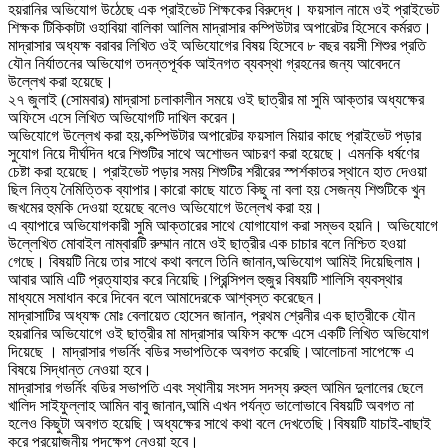
হয়রানির অভিযোগ উঠেছে এক প্রাইভেট শিক্ষকের বিরুদ্ধে। ফয়সাল নামে ওই প্রাইভেট
শিক্ষক টিকিকাটা ওহাবিয়া বালিকা আলিম মাদ্রাসার কম্পিউটার অপারেটর হিসেবে কর্মরত।
মাদ্রাসার অধ্যক্ষ বরাবর লিখিত ওই অভিযোগের বিষয় হিসেবে ৮ বছর বয়সী শিশুর প্রতি
যৌন নির্যাতনের অভিযোগ তদন্তপূর্বক আইনগত ব্যবস্থা গ্রহনের জন্য আবেদনে
উল্লেখ করা হয়েছে।
২৭ জুলাই (সোমবার) মাদ্রাসা চলাকালীন সময়ে ওই ছাত্রীর মা সুমি আক্তার অধ্যক্ষের
অফিসে এসে লিখিত অভিযোগটি দাখিল করেন।
অভিযোগে উল্লেখ করা হয়,কম্পিউটার অপারেটর ফয়সাল মিয়ার কাছে প্রাইভেট পড়ার
সুযোগ নিয়ে দীর্ঘদিন ধরে শিশুটির সাথে অশোভন আচরণ করা হয়েছে। এমনকি ধর্ষণের
চেষ্টা করা হয়েছে। প্রাইভেট পড়ার সময় শিশুটির শরীরের স্পর্শকাতর স্থানে হাত দেওয়া
ছিল নিত্য নৈমিত্তিক ব্যাপার।কারো কাছে যাতে কিছু না বলা হয় সেজন্য শিশুটিকে খুন
জখমের হুমকি দেওয়া হয়েছে বলেও অভিযোগে উল্লেখ করা হয়।
এ ব্যাপারে অভিযোগকারী সুমি আক্তারের সাথে যোগাযোগ করা সম্ভব হয়নি। অভিযোগে
উল্লেখিত মোবাইল নাম্বারটি রুম্মান নামে ওই ছাত্রীর এক চাচার বলে নিশ্চিত হওয়া
গেছে। বিষয়টি নিয়ে তার সাথে কথা বললে তিনি জানান,অভিযোগ আমিই দিয়েছিলাম।
আবার আমি এটি প্রত্যাহার করে নিয়েছি।প্রিন্সিপল হুজুর বিষয়টি শালিসি ব্যবস্থার
মাধ্যমে সমাধান করে দিবেন বলে আমাদেরকে আশ্বস্ত করেছেন।
মাদ্রাসাটির অধ্যক্ষ মোঃ বেলায়েত হোসেন জানান, প্রথম শ্রেনীর এক ছাত্রীকে যৌন
হয়রানির অভিযোগে ওই ছাত্রীর মা মাদ্রাসার অফিস কক্ষে এসে একটি লিখিত অভিযোগ
দিয়েছে । মাদ্রাসার গভর্নিং বডির সভাপতিকে অবগত করেছি।আলোচনা সাপেক্ষে এ
বিষয়ে সিদ্ধান্ত নেওয়া হবে।
মাদ্রাসার গভর্নিং বডির সভাপতি এবং স্থানীয় সংসদ সদস্য রুহুল আমিন দুলালের ছেলে
খালিদ সাইফুল্লাহ আমিন বাবু জানান,আমি এখন পর্যন্ত ভালোভাবে বিষয়টি অবগত না
হলেও কিছুটা অবগত হয়েছি।অধ্যক্ষের সাথে কথা বলে দেখতেছি।বিষয়টি যাচাই-বাছাই
করে প্রয়োজনীয় পদক্ষেপ নেওয়া হবে।