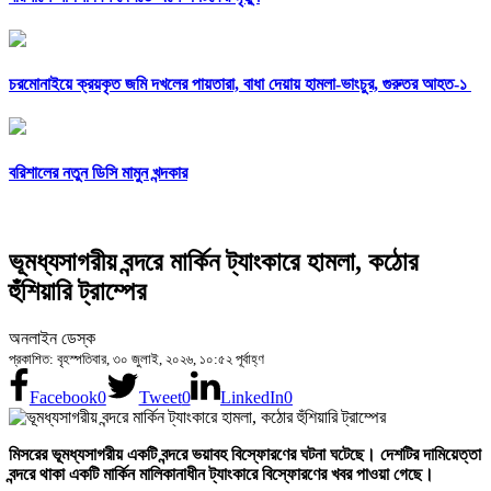
চরমোনাইয়ে ক্রয়কৃত জমি দখলের পায়তারা, বাধা দেয়ায় হামলা-ভাংচুর, গুরুতর আহত-১
বরিশালের নতুন ডিসি মামুন খন্দকার
ভূমধ্যসাগরীয় বন্দরে মার্কিন ট্যাংকারে হামলা, কঠোর
হুঁশিয়ারি ট্রাম্পের
অনলাইন ডেস্ক
প্রকাশিত: বৃহস্পতিবার, ৩০ জুলাই, ২০২৬, ১০:৫২ পূর্বাহ্ণ
Facebook
0
Tweet
0
LinkedIn
0
মিসরের ভূমধ্যসাগরীয় একটি বন্দরে ভয়াবহ বিস্ফোরণের ঘটনা ঘটেছে। দেশটির দামিয়েত্তা
বন্দরে থাকা একটি মার্কিন মালিকানাধীন ট্যাংকারে বিস্ফোরণের খবর পাওয়া গেছে।