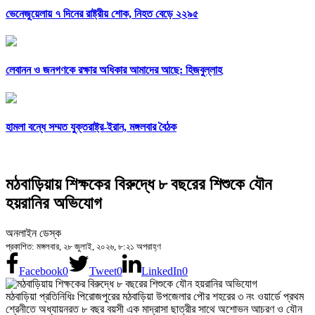
ভেনেজুয়েলায় ৭ দিনের রাষ্ট্রীয় শোক, নিহত বেড়ে ২২৯৫
লেবানন ও জনগণকে রক্ষার অধিকার আমাদের আছে: হিজবুল্লাহ
হামলা বন্ধে সম্মত যুক্তরাষ্ট্র-ইরান, মঙ্গলবার বৈঠক
মঠবাড়িয়ায় শিক্ষকের বিরুদ্ধে ৮ বছরের শিশুকে যৌন
হয়রানির অভিযোগ
অনলাইন ডেস্ক
প্রকাশিত: মঙ্গলবার, ২৮ জুলাই, ২০২৬, ৮:২১ অপরাহ্ণ
Facebook
0
Tweet
0
LinkedIn
0
মঠবাড়িয়া প্রতিনিধিঃ পিরোজপুরের মঠবাড়িয়া উপজেলার পৌর শহরের ৩ নং ওয়ার্ডে প্রথম
শ্রেনীতে অধ্যায়নরত ৮ বছর বয়সী এক মাদ্রাসা ছাত্রীর সাথে অশোভন আচরণ ও যৌন