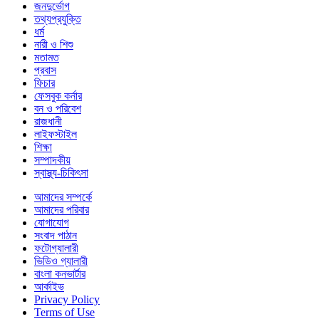
জনদুর্ভোগ
তথ্যপ্রযুক্তি
ধর্ম
নারী ও শিশু
মতামত
প্রবাস
ফিচার
ফেসবুক কর্নার
বন ও পরিবেশ
রাজধানী
লাইফস্টাইল
শিক্ষা
সম্পাদকীয়
স্বাস্থ্য-চিকিৎসা
আমাদের সম্পর্কে
আমাদের পরিবার
যোগাযোগ
সংবাদ পাঠান
ফটোগ্যালারী
ভিডিও গ্যালারী
বাংলা কনভার্টার
আর্কাইভ
Privacy Policy
Terms of Use