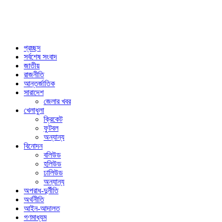
প্রচ্ছদ
সর্বশেষ সংবাদ
জাতীয়
রাজনীতি
আন্তর্জাতিক
সারাদেশ
জেলার খবর
খেলাধুলা
ক্রিকেট
ফুটবল
অন্যান্য
বিনোদন
বলিউড
হলিউড
ঢালিউড
অন্যান্য
অপরাধ-দুর্নীতি
অর্থনীতি
আইন-আদালত
গণমাধ্যম