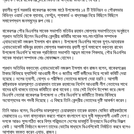
র‍্যালীর পূর্বে সরকারি বাকেরগঞ্জ কলেজ মাঠে উপজেলার ১৪ টি ইউনিয়ন ও পৌরসভার
বিভিন্ন ওয়ার্ড থেকে ব্যানার, ফেস্টুন, প্লাকার্ড ও বাদ্যযন্ত্র নিয়ে মিছিলে মিছিলে
সমাবেশস্থল জনসমুদ্রে রুপ নেয়।
বাকেরগঞ্জ পৌর বিএনপির সাবেক সভাপতি মতিউর রহমান মোল্লার সভাপতিত্বে অনুষ্ঠানে
প্রধান অতিথি ছিলেন বিএনপির কেন্দ্রীয় কমিটির সাবেক সহ-সাংগঠনিক সম্পাদক
এ্যাডভোকেট নজরুল ইসলাম খান রাজন। উপজেলা বিএনপির সাবেক যুগ্ন-আহবায়ক
এ্যাডভোকেট মজিবুর রহমান মোল্লার সঞ্চালনায় র‍্যালী পূর্বে সমাবেশে বক্তব্য রাখেন
উপজেলা বিএনপি’র সাবেক প্রতিষ্ঠাতা সভাপতি আব্দুল মালেক শিকদার, পৌর বিএনপির
সাবেক সাধারণ সম্পাদক মোঃ মোফাজ্জল হোসেন।
প্রধান অতিথির বক্তব্যে এ্যাডভোকেট নজরুল ইসলাম খান রাজন বলেন, বাকেরগঞ্জের
টাকার বিনিময়ে ফ্যাসিস্ট আওয়ামী লীগ ও জাতীয় পার্টি কর্মীদের দিয়ে পকেট কমিটি দেয়া
হয়েছে। দলের ত্যাগী, যোগ্য ও পরীক্ষিত নেতাদের জায়গা দেয়া হয়নি। আগামী
রাষ্ট্রনায়ক ভারপ্রাপ্ত চেয়ারম্যান তারেক রহমানের নির্দেশ আওয়ামী লীগ নেতাদের সাথে
যাদের ছবি থাকবে তাদের কমিটিতে রাখা যাবেনা। তার সেই নির্দেশ উপেক্ষা করে জেলা
বিএনপি নেতারা বাকেরগঞ্জ উপজেলা ও পৌর বিএনপি’র কমিটিতে টাকার বিনিময়ে
অযোগ্যদের পদ পদবী দিয়েছে। এ বিষয়ে তিনি কেন্দ্রীয় নেতাদের দৃষ্টি আকর্ষণ করেন।
তিনি আরও বলেন, বিএনপির ভারপ্রাপ্ত চেয়ারম্যান তারেক রহমান ঘোষিত রাষ্ট্রকাঠামো
মেরামতের ৩১ দফা বাস্তবায়ন করতে পারলে বাংলাদেশ হবে সুখী সমৃদ্ধশালী একটি দেশ।
দলকে আরও সুসংগঠিত করে বিশ্ব পরিমন্ডলে দেশের ভাবমূর্তি উন্নয়নে বিএনপির বিকল্প
কেউ। আগামী নির্বাচনে জনগণ তাদের ভোটের মাধ্যমে বিএনপিকেই নির্বাচিত করবে বলেও
আশাবাদ ব্যক্ত করেন এ্যাড. রাজন।