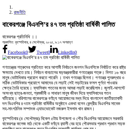
রাজনীতি
বাকেরগঞ্জে বিএনপি’র ৪৭ তম প্রতিষ্ঠা বার্ষিকী পালিত
বাকেরগঞ্জ প্রতিনিধি ।।
প্রকাশিত: বৃহস্পতিবার, ৪ সেপ্টেম্বর, ২০২৫, ৯:১৭ অপরাহ্ণ
Facebook
0
Tweet
0
LinkedIn
0
গণতন্ত্রের শত্রুদের প্রতিহত করে আগামী নির্বাচনে জনগন বিএনপিকে নির্বাচিত করে রাষ্ট্র
ক্ষমতায় দেখতে চায়। নির্বাচন বানচালের ষড়যন্ত্রকারীরা গণতন্ত্রের শত্রু। বিগত ১৬ বছর
মানুষ ভোটাধিকার প্রয়োগ করতে পারেনি । তখন গণতন্ত্র ছিলনা। গণতন্ত্র পুনরুদ্ধার ও
সঠিক ভোটাধিকার প্রয়োগে আমাদের যে লড়াই সেই লড়াইয়ের ফসল পূর্ণতা পাওয়ার
ক্ষেত্র তৈরি হয়েছে। ফ্যাসিবাদ পতনের জন্য আমরা লড়াই করেছিলাম। জুলাই-আগস্টে
অসংখ্য ছাত্র-জনতা, শ্রমজীবী ও সাধারণ মানুষ জীবন দিয়ে ফ্যাসিবাদের পতন
ঘটিয়েছে। বরিশালের বাকেরগঞ্জে বর্ণাঢ্য আয়োজনের মধ্য দিয়ে বাংলাদেশ জাতীয়তাবাদী
দল বিএনপির ৪৭তম প্রতিষ্ঠা বার্ষিকীর অনুষ্ঠানে একথা বলেন কেন্দ্রীয় বিএনপির সাবেক
সহ-সাংগঠনিক সম্পাদক এ্যাডভোকেট নজরুল ইসলাম খান রাজন।
বৃহস্পতিবার (৪ সেপ্টেম্বর) বিকেল ৫টায় উপজেলা ও পৌর বিএনপির আয়োজনে সরকারি
বাকেরগঞ্জ কলেজ মাঠ থেকে একটি বর্ণাঢ্য র‍্যালী বের হয়ে পৌরসভার প্রধান প্রধান সড়ক
প্রদক্ষিণ করে বাকেরগঞ্জ বন্দরে বিএনপির অস্থায়ী কার্যালয় শেষ হয়।