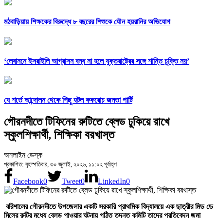
মঠবাড়িয়ায় শিক্ষকের বিরুদ্ধে ৮ বছরের শিশুকে যৌন হয়রানির অভিযোগ
‘লেবাননে ইসরাইলি আগ্রাসন বন্ধ না হলে যুক্তরাষ্ট্রের সঙ্গে শান্তি চুক্তি নয়’
যে শর্তে আন্দোলন থেকে পিছু হটল ককরোচ জনতা পার্টি
গৌরনদীতে টিফিনের রুটিতে ব্লেড ঢুকিয়ে রাখে
স্কুলশিক্ষার্থী, শিক্ষিকা বরখাস্ত
অনলাইন ডেস্ক
প্রকাশিত: বৃহস্পতিবার, ৩০ জুলাই, ২০২৬, ১১:০২ পূর্বাহ্ণ
Facebook
0
Tweet
0
LinkedIn
0
বরিশালের গৌরনদীতে উপজেলার একটি সরকারি প্রাথমিক বিদ্যালয়ে এক ছাত্রীর মিড ডে
মিলের রুটির মধ্যে ব্লেড পাওয়ার ঘটনায় গঠিত তদন্ত কমিটি তাদের প্রতিবেদন জমা