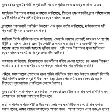
বুধবার (২৯ জুলাই) বার্তা সংস্থা রয়টার্সের এক প্রতিবেদনে এ তথ্য জানানো হয়েছে।
সামুদ্রিক নিরাপত্তা সংস্থা অ্যামব্রে জানিয়েছে, মিসরের ভূমধ্যসাগরীয় বন্দর দামিয়েত্তায়
একটি মার্কিন মালিকানাধীন ট্যাংকারে ড্রোন হামলা হয়েছে।
বন্দরসেবা প্রদানকারী প্রতিষ্ঠান ইঞ্চকেপ এক পৃথক বার্তায় জানিয়েছে, দামিয়েত্তায় দুটি
গ্যাসবাহী ট্যাংকারে আগুন লেগেছে।
সংশ্লিষ্ট তিনটি বাণিজ্যিক সূত্র জানিয়েছে, ড্রোনটি ভাসমান তেলবাহী ট্যাংকার ‘এনার্গোস
উইন্টারে’ আঘাত হানে। এতে ট্যাংকারটিতে আগুন ধরে যায়। পরে আগুনটি ‘গ্যাসলগ
সালেম’ নামের আরেকটি জাহাজে ছড়িয়ে পড়ে। দুটি পৃথক নিরাপত্তা সূত্র জানিয়েছে,
ড্রোন হামলার ফলেই এ বিস্ফোরণের ঘটনা ঘটেছে।
অ্যামব্রে জানিয়েছে, বিস্ফোরণের পর কর্মীদের সরিয়ে নেওয়া হয়েছে এবং আগুন নিয়ন্ত্রণে
আনা হয়েছে। তবে এ ঘটনায় এখন পর্যন্ত কোনো পক্ষ দায় স্বীকার করেনি।
এদিকে, মধ্যপ্রাচ্যে মোতায়েন থাকা মার্কিন বাহিনীকে লক্ষ্য করে ইরানের ইসলামি বিপ্লবী
গার্ড বাহিনীর একাধিক ব্যালিস্টিক ক্ষেপণাস্ত্র হামলার পর কঠোর জবাব দেওয়ার হুমকি
দিয়েছেন যুক্তরাষ্ট্রের প্রেসিডেন্ট ডোনাল্ড ট্রাম্প।
বুধবার মার্কিন সংবাদমাধ্যম ফক্স নিউজ-কে দেওয়া এক টেলিফোন সাক্ষাৎকারে তিনি বলেন,
তেহরানকে এর জন্য চরম মূল্য দিতে হবে।
জর্ডানে মার্কিন সামরিক ঘাঁটিতে ইরানের হামলার পর ফক্স নিউজকে দেওয়া সাক্ষাৎকারে
ট্রাম্প বলেন, আমরা তাদের ভয়াবহভাবে আঘাত করব। আমরা তাদের ওপর প্রচণ্ড হামলা