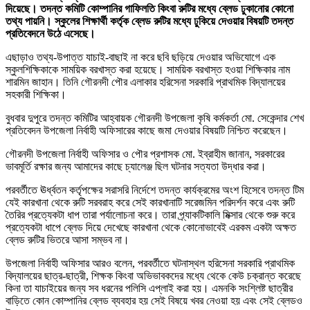
দিয়েছে। তদন্ত কমিটি কোম্পানির গাফিলতি কিংবা রুটির মধ্যে ব্লেড ঢুকানোর কোনো
তথ্য পায়নি। স্কুলের শিক্ষার্থী কর্তৃক ব্লেড রুটির মধ্যে ঢুকিয়ে দেওয়ার বিষয়টি তদন্ত
প্রতিবেদনে উঠে এসেছে।
এছাড়াও তথ্য-উপাত্ত যাচাই-বাছাই না করে ছবি ছড়িয়ে দেওয়ার অভিযোগে এক
স্কুলশিক্ষিকাকে সাময়িক বরখাস্ত করা হয়েছে। সাময়িক বরখাস্ত হওয়া শিক্ষিকার নাম
শারমিন জাহান। তিনি গৌরনদী পৌর এলাকার হরিসেনা সরকারি প্রাথমিক বিদ্যালয়ের
সহকারী শিক্ষিকা।
বুধবার দুপুরে তদন্ত কমিটির আহ্বায়ক গৌরনদী উপজেলা কৃষি কর্মকর্তা মো. সেকেন্দার শেখ
প্রতিবেদন উপজেলা নির্বাহী অফিসারের কাছে জমা দেওয়ার বিষয়টি নিশ্চিত করেছেন।
গৌরনদী উপজেলা নির্বাহী অফিসার ও পৌর প্রশাসক মো. ইব্রাহীম জানান, সরকারের
ভাবমূর্তি রক্ষার জন্য আমাদের কাছে চ্যালেঞ্জ ছিল ঘটনার সত্যতা উদ্ধার করা।
পরবর্তীতে ঊর্ধ্বতন কর্তৃপক্ষের সরাসরি নির্দেশে তদন্ত কার্যক্রমের অংশ হিসেবে তদন্ত টিম
যেই কারখানা থেকে রুটি সরবরাহ করে সেই কারখানাটি সরেজমিন পরিদর্শন করে এবং রুটি
তৈরির প্রত্যেকটা ধাপ তারা পর্যালোচনা করে। তারা প্র্যাকটিকালি মিক্সার থেকে শুরু করে
প্রত্যেকটা ধাপে ব্লেড দিয়ে দেখেছে কারখানা থেকে কোনোভাবেই এরকম একটা অক্ষত
ব্লেড রুটির ভিতরে আসা সম্ভব না।
উপজেলা নির্বাহী অফিসার আরও বলেন, পরবর্তীতে ঘটনাস্থল হরিসেনা সরকারি প্রাথমিক
বিদ্যালয়ের ছাত্র-ছাত্রী, শিক্ষক কিংবা অভিভাবকদের মধ্যে থেকে কেউ চক্রান্ত করেছে
কিনা তা যাচাইয়ের জন্য সব ধরনের পলিসি এপ্লাই করা হয়। এমনকি সংশ্লিষ্ট ছাত্রীর
বাড়িতে কোন কোম্পানির ব্লেড ব্যবহার হয় সেই বিষয়ে খবর নেওয়া হয় এবং সেই ব্লেডও