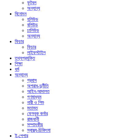
ফুটবল
অন্যান্য
বিনোদন
হলিউড
বলিউড
ঢালিউড
অন্যান্য
ফিচার
ফিচার
লাইফস্টাইল
তথ্যপ্রযুক্তি
শিক্ষা
ধর্ম
অন্যান্য
প্রবাস
অপরাধ-দুর্নীতি
আইন-আদালত
গণমাধ্যম
নারী ও শিশু
মতামত
ফেসবুক কর্নার
রাজধানী
সম্পাদকীয়
স্বাস্থ্য-চিকিৎসা
ই-পেপার