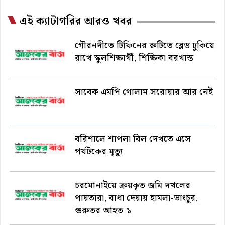
এই ক্যাটাগরির আরও খবর
গৌরনদীতে টিফিনের রুটিতে ব্লেড ঢুকিয়ে
রাখে স্কুলশিক্ষার্থী, শিক্ষিকা বরখাস্ত
সাবেক এমপি গোলাম সরোয়ার আর নেই
বরিশালে শাপলা বিল দেখতে এসে
পর্যটকের মৃত্যু
চরমোনাইয়ে ক্রয়কৃত জমি দখলের
পায়তারা, বাধা দেয়ায় হামলা-ভাংচুর,
গুরুতর আহত-১