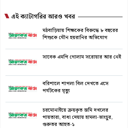
এই ক্যাটাগরির আরও খবর
মঠবাড়িয়ায় শিক্ষকের বিরুদ্ধে ৮ বছরের
শিশুকে যৌন হয়রানির অভিযোগ
সাবেক এমপি গোলাম সরোয়ার আর নেই
বরিশালে শাপলা বিল দেখতে এসে
পর্যটকের মৃত্যু
চরমোনাইয়ে ক্রয়কৃত জমি দখলের
পায়তারা, বাধা দেয়ায় হামলা-ভাংচুর,
গুরুতর আহত-১