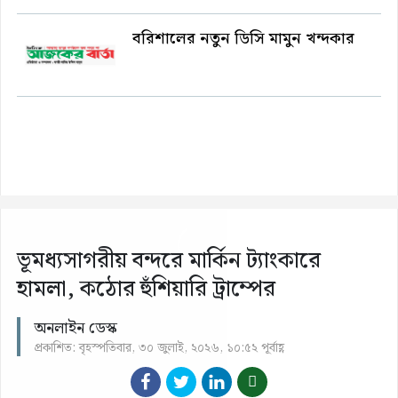
বরিশালের নতুন ডিসি মামুন খন্দকার
ভূমধ্যসাগরীয় বন্দরে মার্কিন ট্যাংকারে
হামলা, কঠোর হুঁশিয়ারি ট্রাম্পের
অনলাইন ডেস্ক
প্রকাশিত: বৃহস্পতিবার, ৩০ জুলাই, ২০২৬, ১০:৫২ পূর্বাহ্ণ