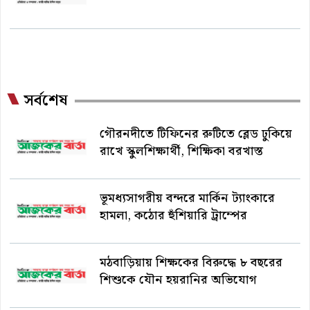
সর্বশেষ
গৌরনদীতে টিফিনের রুটিতে ব্লেড ঢুকিয়ে
রাখে স্কুলশিক্ষার্থী, শিক্ষিকা বরখাস্ত
ভূমধ্যসাগরীয় বন্দরে মার্কিন ট্যাংকারে
হামলা, কঠোর হুঁশিয়ারি ট্রাম্পের
মঠবাড়িয়ায় শিক্ষকের বিরুদ্ধে ৮ বছরের
শিশুকে যৌন হয়রানির অভিযোগ