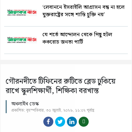
‘লেবাননে ইসরাইলি আগ্রাসন বন্ধ না হলে
যুক্তরাষ্ট্রের সঙ্গে শান্তি চুক্তি নয়’
যে শর্তে আন্দোলন থেকে পিছু হটল
ককরোচ জনতা পার্টি
গৌরনদীতে টিফিনের রুটিতে ব্লেড ঢুকিয়ে
রাখে স্কুলশিক্ষার্থী, শিক্ষিকা বরখাস্ত
অনলাইন ডেস্ক
প্রকাশিত: বৃহস্পতিবার, ৩০ জুলাই, ২০২৬, ১১:০২ পূর্বাহ্ণ