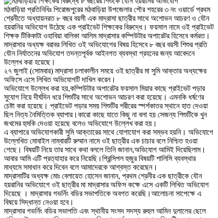
মঠবাড়িয়া প্রতিনিধিঃ পিরোজপুরের মঠবাড়িয়া উপজেলার পৌর শহরের ৩ নং ওয়ার্ডে প্রথম
শ্রেনীতে অধ্যায়নরত ৮ বছর বয়সী এক মাদ্রাসা ছাত্রীর সাথে অশোভন আচরণ ও যৌন
হয়রানির অভিযোগ উঠেছে এক প্রাইভেট শিক্ষকের বিরুদ্ধে। ফয়সাল নামে ওই প্রাইভেট
শিক্ষক টিকিকাটা ওহাবিয়া বালিকা আলিম মাদ্রাসার কম্পিউটার অপারেটর হিসেবে কর্মরত।
মাদ্রাসার অধ্যক্ষ বরাবর লিখিত ওই অভিযোগের বিষয় হিসেবে ৮ বছর বয়সী শিশুর প্রতি
যৌন নির্যাতনের অভিযোগ তদন্তপূর্বক আইনগত ব্যবস্থা গ্রহনের জন্য আবেদনে
উল্লেখ করা হয়েছে।
২৭ জুলাই (সোমবার) মাদ্রাসা চলাকালীন সময়ে ওই ছাত্রীর মা সুমি আক্তার অধ্যক্ষের
অফিসে এসে লিখিত অভিযোগটি দাখিল করেন।
অভিযোগে উল্লেখ করা হয়,কম্পিউটার অপারেটর ফয়সাল মিয়ার কাছে প্রাইভেট পড়ার
সুযোগ নিয়ে দীর্ঘদিন ধরে শিশুটির সাথে অশোভন আচরণ করা হয়েছে। এমনকি ধর্ষণের
চেষ্টা করা হয়েছে। প্রাইভেট পড়ার সময় শিশুটির শরীরের স্পর্শকাতর স্থানে হাত দেওয়া
ছিল নিত্য নৈমিত্তিক ব্যাপার।কারো কাছে যাতে কিছু না বলা হয় সেজন্য শিশুটিকে খুন
জখমের হুমকি দেওয়া হয়েছে বলেও অভিযোগে উল্লেখ করা হয়।
এ ব্যাপারে অভিযোগকারী সুমি আক্তারের সাথে যোগাযোগ করা সম্ভব হয়নি। অভিযোগে
উল্লেখিত মোবাইল নাম্বারটি রুম্মান নামে ওই ছাত্রীর এক চাচার বলে নিশ্চিত হওয়া
গেছে। বিষয়টি নিয়ে তার সাথে কথা বললে তিনি জানান,অভিযোগ আমিই দিয়েছিলাম।
আবার আমি এটি প্রত্যাহার করে নিয়েছি।প্রিন্সিপল হুজুর বিষয়টি শালিসি ব্যবস্থার
মাধ্যমে সমাধান করে দিবেন বলে আমাদেরকে আশ্বস্ত করেছেন।
মাদ্রাসাটির অধ্যক্ষ মোঃ বেলায়েত হোসেন জানান, প্রথম শ্রেনীর এক ছাত্রীকে যৌন
হয়রানির অভিযোগে ওই ছাত্রীর মা মাদ্রাসার অফিস কক্ষে এসে একটি লিখিত অভিযোগ
দিয়েছে । মাদ্রাসার গভর্নিং বডির সভাপতিকে অবগত করেছি।আলোচনা সাপেক্ষে এ
বিষয়ে সিদ্ধান্ত নেওয়া হবে।
মাদ্রাসার গভর্নিং বডির সভাপতি এবং স্থানীয় সংসদ সদস্য রুহুল আমিন দুলালের ছেলে