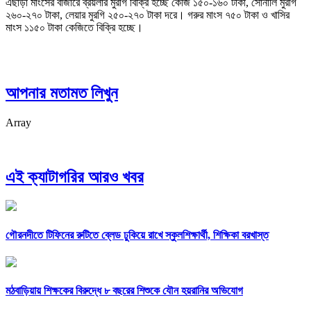
এছাড়া মাংসের বাজারে ব্রয়লার মুরগি বিক্রি হচ্ছে কেজি ১৫০-১৬০ টাকা, সোনালি মুরগি
২৬০-২৭০ টাকা, লেয়ার মুরগি ২৫০-২৭০ টাকা দরে। গরুর মাংস ৭৫০ টাকা ও খাসির
মাংস ১১৫০ টাকা কেজিতে বিক্রি হচ্ছে।
আপনার মতামত লিখুন
Array
এই ক্যাটাগরির আরও খবর
গৌরনদীতে টিফিনের রুটিতে ব্লেড ঢুকিয়ে রাখে স্কুলশিক্ষার্থী, শিক্ষিকা বরখাস্ত
মঠবাড়িয়ায় শিক্ষকের বিরুদ্ধে ৮ বছরের শিশুকে যৌন হয়রানির অভিযোগ