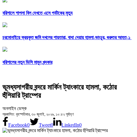
বরিশালে শাপলা বিল দেখতে এসে পর্যটকের মৃত্যু
চরমোনাইয়ে ক্রয়কৃত জমি দখলের পায়তারা, বাধা দেয়ায় হামলা-ভাংচুর, গুরুতর আহত-১
বরিশালের নতুন ডিসি মামুন খন্দকার
ভূমধ্যসাগরীয় বন্দরে মার্কিন ট্যাংকারে হামলা, কঠোর
হুঁশিয়ারি ট্রাম্পের
অনলাইন ডেস্ক
প্রকাশিত: বৃহস্পতিবার, ৩০ জুলাই, ২০২৬, ১০:৫২ পূর্বাহ্ণ
Facebook
0
Tweet
0
LinkedIn
0