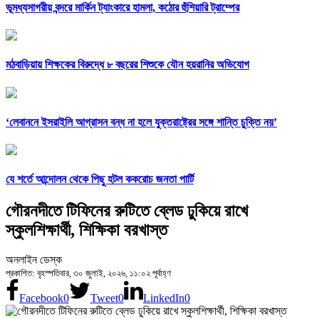
ভূমধ্যসাগরীয় বন্দরে মার্কিন ট্যাংকারে হামলা, কঠোর হুঁশিয়ারি ট্রাম্পের
মঠবাড়িয়ায় শিক্ষকের বিরুদ্ধে ৮ বছরের শিশুকে যৌন হয়রানির অভিযোগ
‘লেবাননে ইসরাইলি আগ্রাসন বন্ধ না হলে যুক্তরাষ্ট্রের সঙ্গে শান্তি চুক্তি নয়’
যে শর্তে আন্দোলন থেকে পিছু হটল ককরোচ জনতা পার্টি
গৌরনদীতে টিফিনের রুটিতে ব্লেড ঢুকিয়ে রাখে
স্কুলশিক্ষার্থী, শিক্ষিকা বরখাস্ত
অনলাইন ডেস্ক
প্রকাশিত: বৃহস্পতিবার, ৩০ জুলাই, ২০২৬, ১১:০২ পূর্বাহ্ণ
Facebook
0
Tweet
0
LinkedIn
0