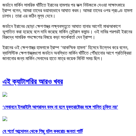
জর্ডানে মার্কিন সামরিক ঘাঁটিতে ইরানের হামলার পর ফক্স নিউজকে দেওয়া সাক্ষাৎকারে
ট্রাম্প বলেন, আমরা তাদের ভয়াবহভাবে আঘাত করব। আমরা তাদের ওপর প্রচণ্ড হামলা
চালাব। তারা এর কঠিন মূল্য দেবে।
জর্ডানে ইরানের ছোড়া ক্ষেপণাস্ত্র লক্ষ্যবস্তুতে আঘাত হানার আগেই মাঝআকাশে
ভূপাতিত করা হয়েছে বলে দাবি করেছে মার্কিন সেন্ট্রাল কমান্ড। ওই দাবির পরপরই ইরানের
বিরুদ্ধে সামরিক পদক্ষেপের বিষয়ে কড়া সতর্কবার্তা দেন ট্রাম্প।
ইরানের ওই ক্ষেপণাস্ত্র হামলাকে ট্রাম্প ‘আকস্মিক হামলা’ হিসেবে উল্লেখ করে বলেন,
ব্যালিস্টিক ক্ষেপণাস্ত্রগুলো জর্ডানে অবস্থিত মার্কিন ঘাঁটিতে পৌঁছানোর আগে প্রতিক্রিয়া
জানানোর জন্য মার্কিন সেনাদের হাতে মাত্র কয়েক মিনিট সময় ছিল।
এই ক্যাটাগরির আরও খবর
‘লেবাননে ইসরাইলি আগ্রাসন বন্ধ না হলে যুক্তরাষ্ট্রের সঙ্গে শান্তি চুক্তি নয়’
যে শর্তে আন্দোলন থেকে পিছু হটল ককরোচ জনতা পার্টি