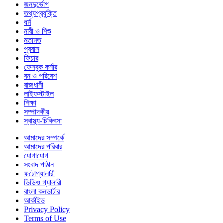
জনদুর্ভোগ
তথ্যপ্রযুক্তি
ধর্ম
নারী ও শিশু
মতামত
প্রবাস
ফিচার
ফেসবুক কর্নার
বন ও পরিবেশ
রাজধানী
লাইফস্টাইল
শিক্ষা
সম্পাদকীয়
স্বাস্থ্য-চিকিৎসা
আমাদের সম্পর্কে
আমাদের পরিবার
যোগাযোগ
সংবাদ পাঠান
ফটোগ্যালারী
ভিডিও গ্যালারী
বাংলা কনভার্টার
আর্কাইভ
Privacy Policy
Terms of Use