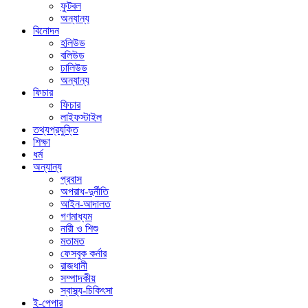
ফুটবল
অন্যান্য
বিনোদন
হলিউড
বলিউড
ঢালিউড
অন্যান্য
ফিচার
ফিচার
লাইফস্টাইল
তথ্যপ্রযুক্তি
শিক্ষা
ধর্ম
অন্যান্য
প্রবাস
অপরাধ-দুর্নীতি
আইন-আদালত
গণমাধ্যম
নারী ও শিশু
মতামত
ফেসবুক কর্নার
রাজধানী
সম্পাদকীয়
স্বাস্থ্য-চিকিৎসা
ই-পেপার