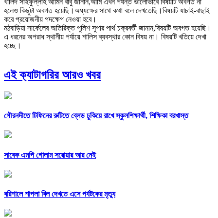
খালিদ সাইফুল্লাহ আমিন বাবু জানান,আমি এখন পর্যন্ত ভালোভাবে বিষয়টি অবগত না
হলেও কিছুটা অবগত হয়েছি।অধ্যক্ষের সাথে কথা বলে দেখতেছি।বিষয়টি যাচাই-বাছাই
করে প্রয়োজনীয় পদক্ষেপ নেওয়া হবে।
মঠবাড়িয়া সার্কেলের অতিরিক্ত পুলিশ সুপার পার্থ চক্রবর্তী জানান,বিষয়টি অবগত হয়েছি।
এ ধরনের অপরাধ স্থানীয় পর্যায়ে শালিস ব্যবস্থার কোন বিষয় না। বিষয়টি খতিয়ে দেখা
হচ্ছে।
এই ক্যাটাগরির আরও খবর
গৌরনদীতে টিফিনের রুটিতে ব্লেড ঢুকিয়ে রাখে স্কুলশিক্ষার্থী, শিক্ষিকা বরখাস্ত
সাবেক এমপি গোলাম সরোয়ার আর নেই
বরিশালে শাপলা বিল দেখতে এসে পর্যটকের মৃত্যু