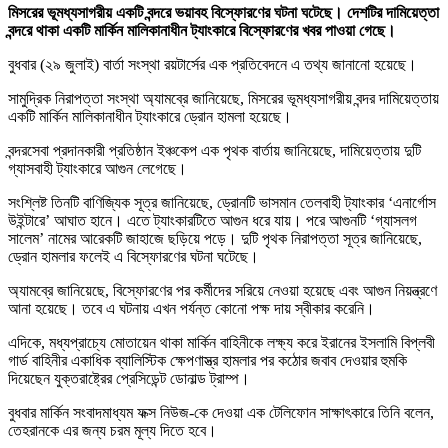
মিসরের ভূমধ্যসাগরীয় একটি বন্দরে ভয়াবহ বিস্ফোরণের ঘটনা ঘটেছে। দেশটির দামিয়েত্তা
বন্দরে থাকা একটি মার্কিন মালিকানাধীন ট্যাংকারে বিস্ফোরণের খবর পাওয়া গেছে।
বুধবার (২৯ জুলাই) বার্তা সংস্থা রয়টার্সের এক প্রতিবেদনে এ তথ্য জানানো হয়েছে।
সামুদ্রিক নিরাপত্তা সংস্থা অ্যামব্রে জানিয়েছে, মিসরের ভূমধ্যসাগরীয় বন্দর দামিয়েত্তায়
একটি মার্কিন মালিকানাধীন ট্যাংকারে ড্রোন হামলা হয়েছে।
বন্দরসেবা প্রদানকারী প্রতিষ্ঠান ইঞ্চকেপ এক পৃথক বার্তায় জানিয়েছে, দামিয়েত্তায় দুটি
গ্যাসবাহী ট্যাংকারে আগুন লেগেছে।
সংশ্লিষ্ট তিনটি বাণিজ্যিক সূত্র জানিয়েছে, ড্রোনটি ভাসমান তেলবাহী ট্যাংকার ‘এনার্গোস
উইন্টারে’ আঘাত হানে। এতে ট্যাংকারটিতে আগুন ধরে যায়। পরে আগুনটি ‘গ্যাসলগ
সালেম’ নামের আরেকটি জাহাজে ছড়িয়ে পড়ে। দুটি পৃথক নিরাপত্তা সূত্র জানিয়েছে,
ড্রোন হামলার ফলেই এ বিস্ফোরণের ঘটনা ঘটেছে।
অ্যামব্রে জানিয়েছে, বিস্ফোরণের পর কর্মীদের সরিয়ে নেওয়া হয়েছে এবং আগুন নিয়ন্ত্রণে
আনা হয়েছে। তবে এ ঘটনায় এখন পর্যন্ত কোনো পক্ষ দায় স্বীকার করেনি।
এদিকে, মধ্যপ্রাচ্যে মোতায়েন থাকা মার্কিন বাহিনীকে লক্ষ্য করে ইরানের ইসলামি বিপ্লবী
গার্ড বাহিনীর একাধিক ব্যালিস্টিক ক্ষেপণাস্ত্র হামলার পর কঠোর জবাব দেওয়ার হুমকি
দিয়েছেন যুক্তরাষ্ট্রের প্রেসিডেন্ট ডোনাল্ড ট্রাম্প।
বুধবার মার্কিন সংবাদমাধ্যম ফক্স নিউজ-কে দেওয়া এক টেলিফোন সাক্ষাৎকারে তিনি বলেন,
তেহরানকে এর জন্য চরম মূল্য দিতে হবে।