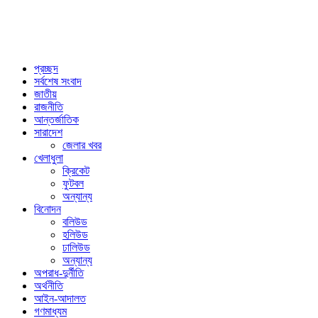
প্রচ্ছদ
সর্বশেষ সংবাদ
জাতীয়
রাজনীতি
আন্তর্জাতিক
সারাদেশ
জেলার খবর
খেলাধুলা
ক্রিকেট
ফুটবল
অন্যান্য
বিনোদন
বলিউড
হলিউড
ঢালিউড
অন্যান্য
অপরাধ-দুর্নীতি
অর্থনীতি
আইন-আদালত
গণমাধ্যম