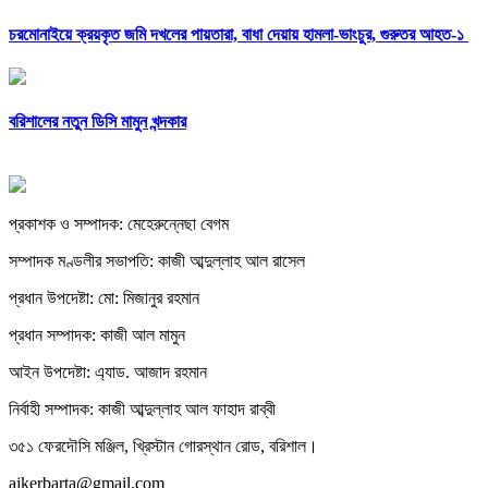
চরমোনাইয়ে ক্রয়কৃত জমি দখলের পায়তারা, বাধা দেয়ায় হামলা-ভাংচুর, গুরুতর আহত-১
বরিশালের নতুন ডিসি মামুন খন্দকার
প্রকাশক ও সম্পাদক: মেহেরুন্নেছা বেগম
সম্পাদক মণ্ডলীর সভাপতি: কাজী আব্দুল্লাহ আল রাসেল
প্রধান উপদেষ্টা: মো: মিজানুর রহমান
প্রধান সম্পাদক: কাজী আল মামুন
আইন উপদেষ্টা: এ্যাড. আজাদ রহমান
নির্বাহী সম্পাদক: কাজী আব্দুল্লাহ আল ফাহাদ রাব্বী
৩৫১ ফেরদৌসি মঞ্জিল, খ্রিস্টান গোরস্থান রোড, বরিশাল।
ajkerbarta@gmail.com