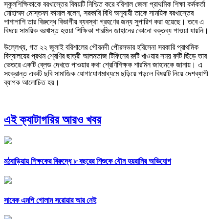
স্কুলশিক্ষিকাকে বরখাস্তের বিষয়টি নিশ্চিত করে বরিশাল জেলা প্রাথমিক শিক্ষা কর্মকর্তা
মোহাম্মদ মোস্তফা কামাল বলেন, সরকারি বিধি অনুযায়ী তাকে সাময়িক বরখাস্তের
পাশাপাশি তার বিরুদ্ধে বিভাগীয় ব্যবস্থা গ্রহণের জন্য সুপারিশ করা হয়েছে। তবে এ
বিষয়ে সাময়িক বরখাস্ত হওয়া শিক্ষিকা শারমিন জাহানের কোনো বক্তব্য পাওয়া যায়নি।
উল্লেখ্য, গত ২২ জুলাই বরিশালের গৌরনদী পৌরসভার হরিসেনা সরকারি প্রাথমিক
বিদ্যালয়ের প্রথম শ্রেণির ছাত্রী আলমতাজ টিফিনের রুটি খাওয়ার সময় রুটি ছিঁড়ে তার
ভেতরে একটি ব্লেড দেখতে পাওয়ার কথা শ্রেণিশিক্ষক শারমিন জাহানকে জানায়। এ
সংক্রান্ত একটি ছবি সামাজিক যোগাযোগমাধ্যমে ছড়িয়ে পড়লে বিষয়টি নিয়ে দেশব্যাপী
ব্যাপক আলোচিত হয়।
এই ক্যাটাগরির আরও খবর
মঠবাড়িয়ায় শিক্ষকের বিরুদ্ধে ৮ বছরের শিশুকে যৌন হয়রানির অভিযোগ
সাবেক এমপি গোলাম সরোয়ার আর নেই