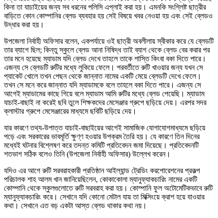
কিনা তা যাচাইয়ের জন্য সব ধরনের পলিসি এপ্লাই করা হয়। এমনকি সংশ্লিষ্ট ছাত্রীর
বাড়িতে কোন কোম্পানির ব্লেড ব্যবহার হয় সেই বিষয়ে খবর নেওয়া হয় এবং সেই ব্লেডও
উদ্ধার করা হয়।
উপজেলা নির্বাহী অফিসার বলেন, একপর্যায়ে ওই ছাত্রী অবলীলায় স্বীকার করে যে ব্লেডটি
তার ব্যাগে ছিল; কিন্তু স্কুলে ব্লেড আনা নিষিদ্ধ তাই ব্যাগ থেকে ব্লেড বের করার পর
তার মনে হয়েছে ম্যাডাম যদি ব্লেড দেখে তাহলে তাকে শাস্তি কিংবা বকা দিতে পারে।
এজন্য সে ব্লেডটি রুটির মধ্যে লুকিয়ে ফেলে। পরবর্তীতে রুটি খাওয়ার জন্য যখন সে
প্যাকেট খোলে তখন পেছন থেকে জান্নাত নামের একটি মেয়ে ব্লেডটি দেখে ফেলে।
তখন সে মনে করে জান্নাত যদি ম্যাডামকে বলে তাহলে বকা দিতে পারে। এজন্য সে
আগেই ম্যাডামের কাছে গিয়ে বলে ম্যাডাম আমি রুটির মধ্যে ব্লেড পেয়েছি। ম্যাডাম
যাচাই-বাছাই না করেই ছবি তুলে শিক্ষকদের মেসেঞ্জার গ্রুপে ছড়িয়ে দেয়। এরপর সদর
ক্লাস্টার গ্রুপে মেসেঞ্জারের মাধ্যমে ছবিটি ছড়িয়ে দেয়।
যার কারণে তথ্য-উপাত্ত যাচাই-বাছাইয়ের আগেই সামাজিক যোগাযোগমাধ্যমে ছড়িয়ে
পড়ে এবং সরকারের ভাবমূর্তি ক্ষুণ্ণ হওয়ার উপক্রম তৈরি হয়। যে কারণে তিন দিনের
মধ্যেই ঘটনার বিশ্লেষণ করে তদন্ত কমিটি প্রতিবেদন জমা দিয়েছে। প্রতিবেদনটি
শতভাগ সঠিক বলেও তিনি (উপজেলা নির্বাহী অফিসার) উল্লেখ করেন।
যদিও এর আগে রুটি সরবরাহকারী প্রতিষ্ঠান আইল্যান্ড ট্রেডিং করপোরেশনের প্রকল্প
পরিচালক শাহ আলম খান জানিয়েছিলেন, কোকাকোলা ম্যানুফ্যাকচারিং নামের একটি
কোম্পানি থেকে স্কুলগুলোতে রুটি সরবরাহ করা হয়। কোম্পানি ফুল অটোমেটিকভাবে রুটি
ম্যানুফ্যাকচারিং করে। সেখানে যদি কোনো মেটাল যায় তা মিক্সিংয়ে ক্রাশ হয়ে যাওয়ার
কথা। সেখানে এত বড় একটা আস্ত ব্লেড থাকার কথা নয়।