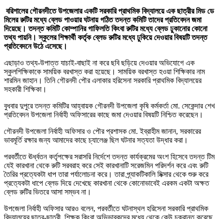
বরিশালের গৌরনদীতে উপজেলার একটি সরকারি প্রাথমিক বিদ্যালয়ে এক ছাত্রীর মিড ডে
মিলের রুটির মধ্যে ব্লেড পাওয়ার ঘটনায় গঠিত তদন্ত কমিটি তাদের প্রতিবেদন জমা
দিয়েছে। তদন্ত কমিটি কোম্পানির গাফিলতি কিংবা রুটির মধ্যে ব্লেড ঢুকানোর কোনো
তথ্য পায়নি। স্কুলের শিক্ষার্থী কর্তৃক ব্লেড রুটির মধ্যে ঢুকিয়ে দেওয়ার বিষয়টি তদন্ত
প্রতিবেদনে উঠে এসেছে।
এছাড়াও তথ্য-উপাত্ত যাচাই-বাছাই না করে ছবি ছড়িয়ে দেওয়ার অভিযোগে এক
স্কুলশিক্ষিকাকে সাময়িক বরখাস্ত করা হয়েছে। সাময়িক বরখাস্ত হওয়া শিক্ষিকার নাম
শারমিন জাহান। তিনি গৌরনদী পৌর এলাকার হরিসেনা সরকারি প্রাথমিক বিদ্যালয়ের
সহকারী শিক্ষিকা।
বুধবার দুপুরে তদন্ত কমিটির আহ্বায়ক গৌরনদী উপজেলা কৃষি কর্মকর্তা মো. সেকেন্দার শেখ
প্রতিবেদন উপজেলা নির্বাহী অফিসারের কাছে জমা দেওয়ার বিষয়টি নিশ্চিত করেছেন।
গৌরনদী উপজেলা নির্বাহী অফিসার ও পৌর প্রশাসক মো. ইব্রাহীম জানান, সরকারের
ভাবমূর্তি রক্ষার জন্য আমাদের কাছে চ্যালেঞ্জ ছিল ঘটনার সত্যতা উদ্ধার করা।
পরবর্তীতে ঊর্ধ্বতন কর্তৃপক্ষের সরাসরি নির্দেশে তদন্ত কার্যক্রমের অংশ হিসেবে তদন্ত টিম
যেই কারখানা থেকে রুটি সরবরাহ করে সেই কারখানাটি সরেজমিন পরিদর্শন করে এবং রুটি
তৈরির প্রত্যেকটা ধাপ তারা পর্যালোচনা করে। তারা প্র্যাকটিকালি মিক্সার থেকে শুরু করে
প্রত্যেকটা ধাপে ব্লেড দিয়ে দেখেছে কারখানা থেকে কোনোভাবেই এরকম একটা অক্ষত
ব্লেড রুটির ভিতরে আসা সম্ভব না।
উপজেলা নির্বাহী অফিসার আরও বলেন, পরবর্তীতে ঘটনাস্থল হরিসেনা সরকারি প্রাথমিক
বিদ্যালয়ের ছাত্র-ছাত্রী, শিক্ষক কিংবা অভিভাবকদের মধ্যে থেকে কেউ চক্রান্ত করেছে