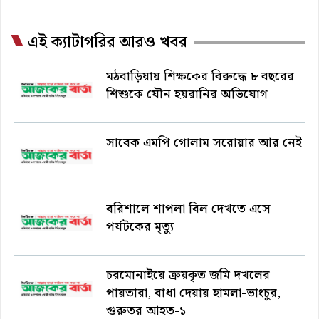
এই ক্যাটাগরির আরও খবর
মঠবাড়িয়ায় শিক্ষকের বিরুদ্ধে ৮ বছরের
শিশুকে যৌন হয়রানির অভিযোগ
সাবেক এমপি গোলাম সরোয়ার আর নেই
বরিশালে শাপলা বিল দেখতে এসে
পর্যটকের মৃত্যু
চরমোনাইয়ে ক্রয়কৃত জমি দখলের
পায়তারা, বাধা দেয়ায় হামলা-ভাংচুর,
গুরুতর আহত-১