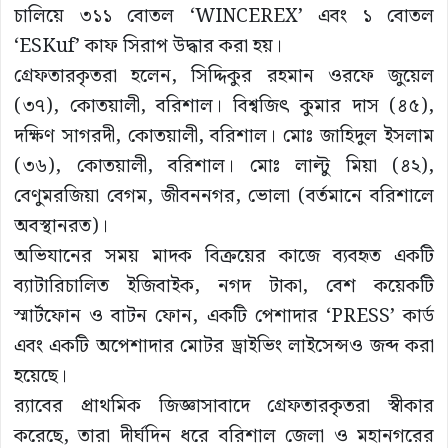
চালিয়ে ৩১১ বোতল ‘WINCEREX’ এবং ১ বোতল
‘ESKuf’ কাফ সিরাপ উদ্ধার করা হয়।
গ্রেফতারকৃতরা হলেন, সিদ্দিকুর রহমান ওরফে জুয়েল
(৩৭), কোতয়ালী, বরিশাল। বিশ্বজিৎ কুমার দাস (৪৫),
দক্ষিণ সাগরদী, কোতয়ালী, বরিশাল। মোঃ জাহিদুল ইসলাম
(৩৬), কোতয়ালী, বরিশাল। মোঃ লাল্টু মিয়া (৪২),
বেণুমরজিয়া বেগম, জীবননগর, ভোলা (বর্তমানে বরিশালে
অবস্থানরত)।
অভিযানের সময় মাদক বিক্রয়ের কাজে ব্যবহৃত একটি
ব্যাটারিচালিত ইজিবাইক, নগদ টাকা, বেশ কয়েকটি
স্মার্টফোন ও বাটন ফোন, একটি পেশাদার ‘PRESS’ কার্ড
এবং একটি অপেশাদার মোটর ড্রাইভিং লাইসেন্সও জব্দ করা
হয়েছে।
র‍্যাবের প্রাথমিক জিজ্ঞাসাবাদে গ্রেফতারকৃতরা স্বীকার
করেছে, তারা দীর্ঘদিন ধরে বরিশাল জেলা ও মহানগরের