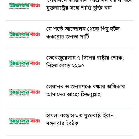
‘লেবাননে ইসরাইলি আগ্রাসন বন্ধ না হলে
যুক্তরাষ্ট্রের সঙ্গে শান্তি চুক্তি নয়’
যে শর্তে আন্দোলন থেকে পিছু হটল
ককরোচ জনতা পার্টি
ভেনেজুয়েলায় ৭ দিনের রাষ্ট্রীয় শোক,
নিহত বেড়ে ২২৯৫
লেবানন ও জনগণকে রক্ষার অধিকার
আমাদের আছে: হিজবুল্লাহ
হামলা বন্ধে সম্মত যুক্তরাষ্ট্র-ইরান,
মঙ্গলবার বৈঠক