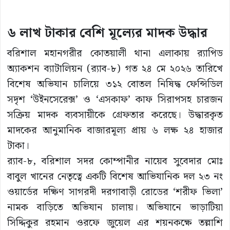
৬ লাখ টাকার বেশি মূল্যের মাদক উদ্ধার
বরিশাল মহানগরীর কোতয়ালী থানা এলাকায় র‍্যাপিড
অ্যাকশন ব্যাটালিয়ন (র‍্যাব-৮) গত ২৪ মে ২০২৬ তারিখে
বিশেষ অভিযান চালিয়ে ৩১২ বোতল নিষিদ্ধ ফেন্সিডিল
সদৃশ ‘উইনসেরেক্স’ ও ‘এসকাফ’ কাফ সিরাপসহ চারজন
সক্রিয় মাদক ব্যবসায়ীকে গ্রেফতার করেছে। উদ্ধারকৃত
মাদকের আনুমানিক বাজারমূল্য প্রায় ৬ লক্ষ ২৪ হাজার
টাকা।
র‍্যাব-৮, বরিশাল সদর কোম্পানীর নায়েব সুবেদার মোঃ
বাবুল খানের নেতৃত্বে একটি বিশেষ আভিযানিক দল ২৩ নং
ওয়ার্ডের দক্ষিণ সাগরদী দরগাবাড়ী রোডের ‘শরীফ ভিলা’
নামক বাড়িতে অভিযান চালায়। অভিযানে ভাড়াটিয়া
সিদ্দিকুর রহমান ওরফে জুয়েল এর শয়নকক্ষে তল্লাশি