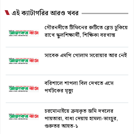
এই ক্যাটাগরির আরও খবর
গৌরনদীতে টিফিনের রুটিতে ব্লেড ঢুকিয়ে
রাখে স্কুলশিক্ষার্থী, শিক্ষিকা বরখাস্ত
সাবেক এমপি গোলাম সরোয়ার আর নেই
বরিশালে শাপলা বিল দেখতে এসে
পর্যটকের মৃত্যু
চরমোনাইয়ে ক্রয়কৃত জমি দখলের
পায়তারা, বাধা দেয়ায় হামলা-ভাংচুর,
গুরুতর আহত-১