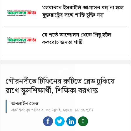
‘লেবাননে ইসরাইলি আগ্রাসন বন্ধ না হলে
যুক্তরাষ্ট্রের সঙ্গে শান্তি চুক্তি নয়’
যে শর্তে আন্দোলন থেকে পিছু হটল
ককরোচ জনতা পার্টি
গৌরনদীতে টিফিনের রুটিতে ব্লেড ঢুকিয়ে
রাখে স্কুলশিক্ষার্থী, শিক্ষিকা বরখাস্ত
অনলাইন ডেস্ক
প্রকাশিত: বৃহস্পতিবার, ৩০ জুলাই, ২০২৬, ১১:০২ পূর্বাহ্ণ