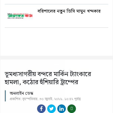
বরিশালের নতুন ডিসি মামুন খন্দকার
ভূমধ্যসাগরীয় বন্দরে মার্কিন ট্যাংকারে
হামলা, কঠোর হুঁশিয়ারি ট্রাম্পের
অনলাইন ডেস্ক
প্রকাশিত: বৃহস্পতিবার, ৩০ জুলাই, ২০২৬, ১০:৫২ পূর্বাহ্ণ