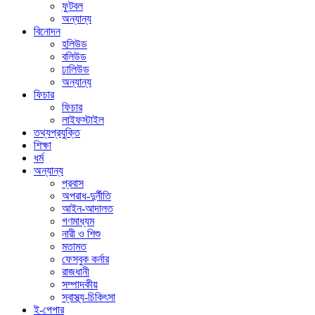
ফুটবল
অন্যান্য
বিনোদন
হলিউড
বলিউড
ঢালিউড
অন্যান্য
ফিচার
ফিচার
লাইফস্টাইল
তথ্যপ্রযুক্তি
শিক্ষা
ধর্ম
অন্যান্য
প্রবাস
অপরাধ-দুর্নীতি
আইন-আদালত
গণমাধ্যম
নারী ও শিশু
মতামত
ফেসবুক কর্নার
রাজধানী
সম্পাদকীয়
স্বাস্থ্য-চিকিৎসা
ই-পেপার