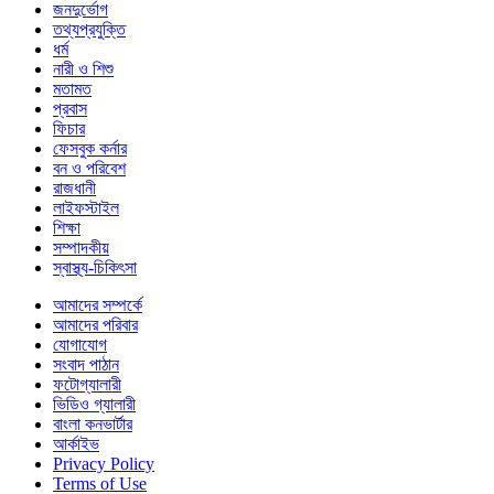
জনদুর্ভোগ
তথ্যপ্রযুক্তি
ধর্ম
নারী ও শিশু
মতামত
প্রবাস
ফিচার
ফেসবুক কর্নার
বন ও পরিবেশ
রাজধানী
লাইফস্টাইল
শিক্ষা
সম্পাদকীয়
স্বাস্থ্য-চিকিৎসা
আমাদের সম্পর্কে
আমাদের পরিবার
যোগাযোগ
সংবাদ পাঠান
ফটোগ্যালারী
ভিডিও গ্যালারী
বাংলা কনভার্টার
আর্কাইভ
Privacy Policy
Terms of Use