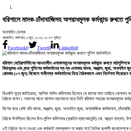
বরিশালে মাদক-চাঁদাবাজিসহ অপরাধমূলক কর্মকান্ড রুখতে পুল
অনলাইন ডেস্ক
প্রকাশিত: মঙ্গলবার, ৯ জুন, ২০২৬, ১০:৪৭ পূর্বাহ্ণ
Facebook
0
Tweet
0
LinkedIn
0
বরিশাল মেট্রোপলিটনের আওতাধীন এলাকাসমূহের অপরাধমূলক কর্মকান্ড রুখতে মাঠপুলিশকে 
বিমানবন্দর এবং বন্দর পুলিশের কর্মকর্তাদের স্ব-স্ব এলাকার মাদক, সন্ত্রাস, জুয়া, অনল
রোববার (০৭ জুন) বিকেলে অধীনস্থ কর্মকর্তাদের নিয়ে বৈঠককালে এমন নির্দেশনা দিয়েছেন 
বিএমপি সূত্র জানিয়েছে, আশিক সাঈদ কমিশনার হিসেবে মে মাসের সাত তারিখে যোগদান কর
বৈঠকে বসেন। সকলের সাথে আলাপ-আলোচনা করে তিনি বরিশাল শহরের অপরাধমূলক কর্মকান্
বিশেষ করে কেউ যদি মাদক, সন্ত্রাস, জুয়া, অনলাইন জুয়া, অসামাজিক কার্যকলাপ, চাঁদাব
বৈঠকে উপস্থিত ছিলেন উপ-পুলিশ কমিশনার (ক্রাইম ম্যানেজমেন্ট) মো. আব্দুল হান্নান, উ
ওই বৈঠকে অংশ নেওয়া এক কর্মকর্তা নামপ্রকাশ না করার শর্তে দৈনিক রূপালী বাংলাদেশকে