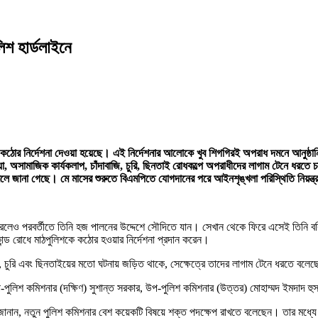
িশ হার্ডলাইনে
কঠোর নির্দেশনা দেওয়া হয়েছে। এই নির্দেশনার আলোকে খুব শিগগিরই অপরাধ দমনে আনুষ্ঠান
াইন জুয়া, অসামাজিক কার্যকলাপ, চাঁদাবাজি, চুরি, ছিনতাই রোধকল্পে অপরাধীদের লাগাম টেনে ধ
বলে জানা গেছে। মে মাসের শুরুতে বিএমপিতে যোগদানের পরে আইনশৃঙ্খলা পরিস্থিতি নিয়ন্ত্
লেও পরবর্তীতে তিনি হজ পালনের উদ্দেশে সৌদিতে যান। সেখান থেকে ফিরে এসেই তিনি বরিশ
ড রোধে মাঠপুলিশকে কঠোর হওয়ার নির্দেশনা প্রদান করেন।
াজি, চুরি এবং ছিনতাইয়ের মতো ঘটনায় জড়িত থাকে, সেক্ষেত্রে তাদের লাগাম টেনে ধরতে বলে
প-পুলিশ কমিশনার (দক্ষিণ) সুশান্ত সরকার, উপ-পুলিশ কমিশনার (উত্তর) মোহাম্মদ ইমদাদ হ
 জানান, নতুন পুলিশ কমিশনার বেশ কয়েকটি বিষয়ে শক্ত পদক্ষেপ রাখতে বলেছেন। তার মধ্যে