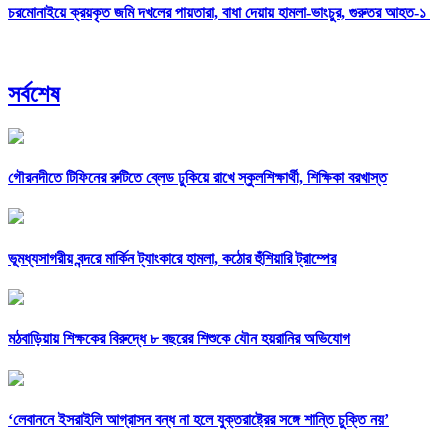
চরমোনাইয়ে ক্রয়কৃত জমি দখলের পায়তারা, বাধা দেয়ায় হামলা-ভাংচুর, গুরুতর আহত-১
সর্বশেষ
গৌরনদীতে টিফিনের রুটিতে ব্লেড ঢুকিয়ে রাখে স্কুলশিক্ষার্থী, শিক্ষিকা বরখাস্ত
ভূমধ্যসাগরীয় বন্দরে মার্কিন ট্যাংকারে হামলা, কঠোর হুঁশিয়ারি ট্রাম্পের
মঠবাড়িয়ায় শিক্ষকের বিরুদ্ধে ৮ বছরের শিশুকে যৌন হয়রানির অভিযোগ
‘লেবাননে ইসরাইলি আগ্রাসন বন্ধ না হলে যুক্তরাষ্ট্রের সঙ্গে শান্তি চুক্তি নয়’