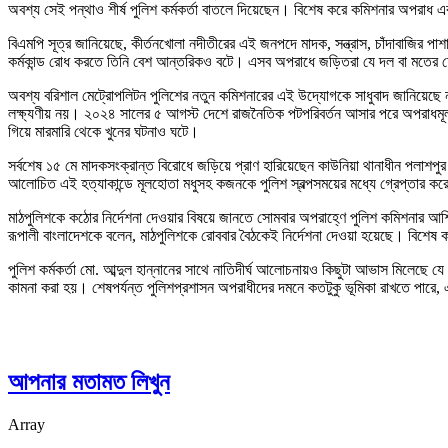
অবশ্য সেই পন্থাও শীর্ষ পুলিশ কর্মকর্তা বাতলে দিয়েছেন। বিশেষ করে কমিশনার অপরাধ এব
বিএমপি সূত্র জানিয়েছে, কীর্তনখোলা নদীতীরের এই জনপদে মাদক, সন্ত্রাস, চাঁদাবাজির
কর্মকান্ড রোধ করতে তিনি বেশ আন্তরিকও বটে। এসব অপরাধে জড়িতরা যে দল বা মতের হ
অবশ্য বরিশাল মেট্রোপলিটন পুলিশের নতুন কমিশনারের এই উদ্যোগকে সাধুবাদ জানিয়েছে ন
লক্ষ্যণীয় নয়। ২০২৪ সালের ৫ আগস্ট দেশে রাজনৈতিক পটপরিবর্তন আসার পরে অপরাধমূলক 
গিয়ে মারমারি থেকে খুনের ঘটনাও ঘটে।
সর্বশেষ ১৫ মে মাদকসংক্রান্ত বিরোধে জড়িয়ে প্রাণ হারিয়েছেন কাউনিয়া থানাধীন পলাশপুর
আলোচিত এই হত্যাকান্ডে মূলহোতা মধুসহ কজনকে পুলিশ স্বল্পসময়ের মধ্যে গ্রেপ্তার কর
মাঠপুলিশকে কঠোর নির্দেশনা দেওয়ার বিষয়ে জানতে সোমবার অপরাহ্ণে পুলিশ কমিশনার আশি
রূপালী বাংলাদেশকে বলেন, মাঠপুলিশকে রোববার বৈঠকেই নির্দেশনা দেওয়া হয়েছে। বিশেষ 
পুলিশ কর্মকর্তা মো. আব্দুল হান্নানের সাথে নাতিদীর্ঘ আলোচনায়ও কিছুটা আভাস মিলে
কামনা করা হয়। শেষপর্যন্ত পুলিশপ্রশাসন অপরাধীদের দমনে কতটুকু ভূমিকা রাখতে পারে,
আপনার মতামত লিখুন
Array