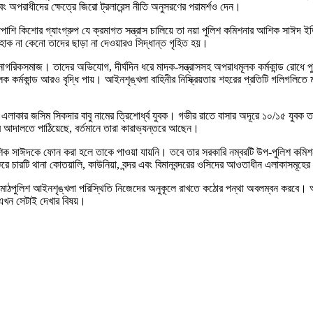
ং অপরাধীদের ক্ষেত্রে জিরো ট্রলারেন্স নীতি অনুসরণের পরামর্শও দেন।
 পাশাপাশি কিশোর গ্যাংগ্রুপ যে ক্রমাগত সন্ত্রাস চালিয়ে তা নয়া পুলিশ কমিশনার আশিক স
োক না কেনো তাদের ছাড়া না দেওয়ারও সিদ্ধান্ত গৃহিত হয়।
াগরিকসমাজ। তাদের অভিযোগ, দীর্ঘদিন ধরে মাদক-সন্ত্রাসসহ অপরাধমূলক কর্মকান্ড রোধে প
কর্মকান্ড আরও বৃদ্ধি পায়। আইনশৃঙ্খলা বাহিনীর নিস্ক্রিয়তায় শহরের প্রতিটি গলিগলিতে
 এলাকার জসিম সিকদার বাবু নামের ত্রিশোর্ধ্ব যুবক। গভীর রাতে বাসার অদূরে ১০/১৫ যুবক 
ে আদালতে পাঠিয়েছে, বর্তমানে তারা কারাভ্যন্তরে আছেন।
ক সাঈদকে ফোন করা হলে তাকে পাওয়া যায়নি। তবে তার সরকারি নম্বরটি উপ-পুলিশ কমিশনার (
করে চারটি থানা কোতয়ালি, কাউনিয়া, বন্দর এবং বিমানবন্দরের ওসিদের আওতাধীন এলাকাসমূহ
ছে যে মাঠপুলিশ আইনশৃঙ্খলা পরিস্থিতি নিজেদের অনুকূলে রাখতে কঠোর পন্থা অবলম্বন কর
 এখন সেটাই দেখার বিষয়।