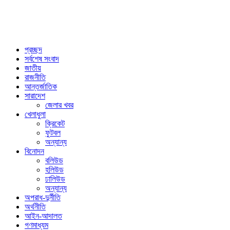
প্রচ্ছদ
সর্বশেষ সংবাদ
জাতীয়
রাজনীতি
আন্তর্জাতিক
সারাদেশ
জেলার খবর
খেলাধুলা
ক্রিকেট
ফুটবল
অন্যান্য
বিনোদন
বলিউড
হলিউড
ঢালিউড
অন্যান্য
অপরাধ-দুর্নীতি
অর্থনীতি
আইন-আদালত
গণমাধ্যম