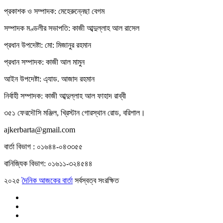
প্রকাশক ও সম্পাদক: মেহেরুন্নেছা বেগম
সম্পাদক মণ্ডলীর সভাপতি: কাজী আব্দুল্লাহ আল রাসেল
প্রধান উপদেষ্টা: মো: মিজানুর রহমান
প্রধান সম্পাদক: কাজী আল মামুন
আইন উপদেষ্টা: এ্যাড. আজাদ রহমান
নির্বাহী সম্পাদক: কাজী আব্দুল্লাহ আল ফাহাদ রাব্বী
৩৫১ ফেরদৌসি মঞ্জিল, খ্রিস্টান গোরস্থান রোড, বরিশাল।
ajkerbarta@gmail.com
বার্তা বিভাগ : ০১৬৪৪-০৪৩৩৫৫
বানিজ্যিক বিভাগ: ০১৬১১-৩২৪৫৪৪
২০২৫
দৈনিক আজকের বার্তা
সর্বস্বত্ব সংরক্ষিত