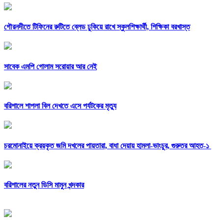
গৌরনদীতে টিফিনের রুটিতে ব্লেড ঢুকিয়ে রাখে স্কুলশিক্ষার্থী, শিক্ষিকা বরখাস্ত
সাবেক এমপি গোলাম সরোয়ার আর নেই
বরিশালে শাপলা বিল দেখতে এসে পর্যটকের মৃত্যু
চরমোনাইয়ে ক্রয়কৃত জমি দখলের পায়তারা, বাধা দেয়ায় হামলা-ভাংচুর, গুরুতর আহত-১
বরিশালের নতুন ডিসি মামুন খন্দকার