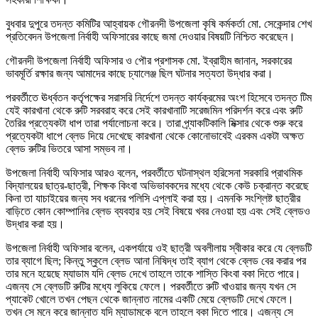
বুধবার দুপুরে তদন্ত কমিটির আহ্বায়ক গৌরনদী উপজেলা কৃষি কর্মকর্তা মো. সেকেন্দার শেখ
প্রতিবেদন উপজেলা নির্বাহী অফিসারের কাছে জমা দেওয়ার বিষয়টি নিশ্চিত করেছেন।
গৌরনদী উপজেলা নির্বাহী অফিসার ও পৌর প্রশাসক মো. ইব্রাহীম জানান, সরকারের
ভাবমূর্তি রক্ষার জন্য আমাদের কাছে চ্যালেঞ্জ ছিল ঘটনার সত্যতা উদ্ধার করা।
পরবর্তীতে ঊর্ধ্বতন কর্তৃপক্ষের সরাসরি নির্দেশে তদন্ত কার্যক্রমের অংশ হিসেবে তদন্ত টিম
যেই কারখানা থেকে রুটি সরবরাহ করে সেই কারখানাটি সরেজমিন পরিদর্শন করে এবং রুটি
তৈরির প্রত্যেকটা ধাপ তারা পর্যালোচনা করে। তারা প্র্যাকটিকালি মিক্সার থেকে শুরু করে
প্রত্যেকটা ধাপে ব্লেড দিয়ে দেখেছে কারখানা থেকে কোনোভাবেই এরকম একটা অক্ষত
ব্লেড রুটির ভিতরে আসা সম্ভব না।
উপজেলা নির্বাহী অফিসার আরও বলেন, পরবর্তীতে ঘটনাস্থল হরিসেনা সরকারি প্রাথমিক
বিদ্যালয়ের ছাত্র-ছাত্রী, শিক্ষক কিংবা অভিভাবকদের মধ্যে থেকে কেউ চক্রান্ত করেছে
কিনা তা যাচাইয়ের জন্য সব ধরনের পলিসি এপ্লাই করা হয়। এমনকি সংশ্লিষ্ট ছাত্রীর
বাড়িতে কোন কোম্পানির ব্লেড ব্যবহার হয় সেই বিষয়ে খবর নেওয়া হয় এবং সেই ব্লেডও
উদ্ধার করা হয়।
উপজেলা নির্বাহী অফিসার বলেন, একপর্যায়ে ওই ছাত্রী অবলীলায় স্বীকার করে যে ব্লেডটি
তার ব্যাগে ছিল; কিন্তু স্কুলে ব্লেড আনা নিষিদ্ধ তাই ব্যাগ থেকে ব্লেড বের করার পর
তার মনে হয়েছে ম্যাডাম যদি ব্লেড দেখে তাহলে তাকে শাস্তি কিংবা বকা দিতে পারে।
এজন্য সে ব্লেডটি রুটির মধ্যে লুকিয়ে ফেলে। পরবর্তীতে রুটি খাওয়ার জন্য যখন সে
প্যাকেট খোলে তখন পেছন থেকে জান্নাত নামের একটি মেয়ে ব্লেডটি দেখে ফেলে।
তখন সে মনে করে জান্নাত যদি ম্যাডামকে বলে তাহলে বকা দিতে পারে। এজন্য সে