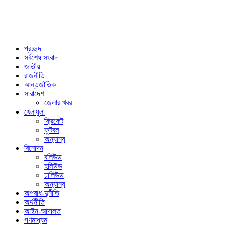
প্রচ্ছদ
সর্বশেষ সংবাদ
জাতীয়
রাজনীতি
আন্তর্জাতিক
সারাদেশ
জেলার খবর
খেলাধুলা
ক্রিকেট
ফুটবল
অন্যান্য
বিনোদন
বলিউড
হলিউড
ঢালিউড
অন্যান্য
অপরাধ-দুর্নীতি
অর্থনীতি
আইন-আদালত
গণমাধ্যম