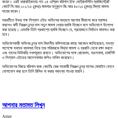
করেন। এরই ধারাবাহিকতায় গত ২৪ এপ্রিল বরিশাল চিফ মেট্রোপলিটন ম্যাজিস্ট্রেট
কোর্টে সি.আর ১০২/২৫ (বন্দর) মামলার অনুকূলে জি.আর ৪৮/২৫ (বন্দর) মিথ্যা মামলা
দায়ের করেন।
পরবর্তীতে উভয় পক্ষ লিগ্যাল এইড অফিসের মাধ্যমে আপোষ মীমাংসা করে স্বাক্ষর
করলেও বাদী নিরঞ্জন চন্দ্র দাস নতুন মামলা দেয়ার হুমকি দিচ্ছেন বলে অভিযোগে উল্লেখ
করা হয়েছে। এমনকি তিনি প্রকাশ্যে হুমকি দিচ্ছেন যে, প্রয়োজনে নির্যাতন মামলাও করা
হবে।
অভিযোগকারী অভিনয় চন্দ্র দাস বিভাগীয় কমিশনারের কাছে আবেদন জানিয়েছেন, তদন্ত
সাপেক্ষে যথাযথ ব্যবস্থা নিয়ে তার পরিবারকে মিথ্যা মামলা ও হয়রানি থেকে রক্ষা করতে
এবং তাদের ভিটাবাড়ি দখলমুক্ত রাখতে। অভিযোগের সঙ্গে রোয়েদাদ, অচলনামা, চার্জশিট
ও লিগ্যাল এইডের আদেশনামার কপিও দাখিল করেছেন।
অভিযোগের বিষয়ে বরিশাল জজ কোর্টের বেঞ্চ সহকারী নিরঞ্জন চন্দ্র দাসের মোবাইল ফোনে
যোগাযোগ করা হলে তিনি রিসিভ না করায় বক্তব্য পাওয়া যায়নি।
আপনার মতামত লিখুন
Array