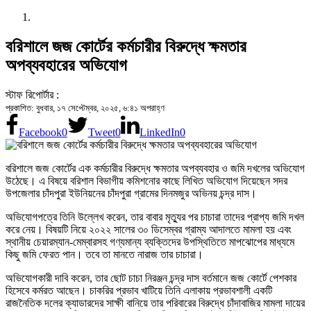
বরিশালে জজ কোর্টের কর্মচারীর বিরুদ্ধে ক্ষমতার
অপব্যবহারের অভিযোগ
স্টাফ রিপোর্টার :
প্রকাশিত: বুধবার, ১৭ সেপ্টেম্বর, ২০২৫, ৬:৪১ অপরাহ্ণ
Facebook
0
Tweet
0
LinkedIn
0
বরিশালে জজ কোর্টের এক কর্মচারীর বিরুদ্ধে ক্ষমতার অপব্যবহার ও জমি দখলের অভিযোগ
উঠেছে। এ বিষয়ে বরিশাল বিভাগীয় কমিশনাের কাছে লিখিত অভিযোগ দিয়েছেন সদর
উপজেলার চাঁদপুরা ইউনিয়নের চাঁদপুরা গ্রামের দিনমজুর অভিনয় চন্দ্র দাস।
অভিযোগপত্রে তিনি উল্লেখ করেন, তার বাবার মৃত্যুর পর চাচারা তাদের প্রাপ্য জমি দখল
করে নেয়। বিষয়টি নিয়ে ২০২২ সালের ৩০ ডিসেম্বর গ্রাম্য আদালতে মামলা হয় এবং
স্থানীয় চেয়ারম্যান-মেম্বারসহ গণ্যমান্য ব্যক্তিদের উপস্থিতিতে মাপঝোপের মাধ্যমে
কিছু জমি ফেরত পান। তবে তা মানতে নারাজ তার চাচারা।
অভিযোগকারী দাবি করেন, তার ছোট চাচা নিরঞ্জন চন্দ্র দাস বর্তমানে জজ কোর্টে পেশকার
হিসেবে কর্মরত আছেন। চাকরির প্রভাব খাটিয়ে তিনি এলাকায় প্রভাবশালী একটি
রাজনৈতিক দলের ক্যাডারদের সাক্ষী বানিয়ে তার পরিবারের বিরুদ্ধে চাঁদাবাজির মামলা দায়ের