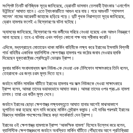
সংশ্লিষ্ট তিনটি বাণিজ্যিক সূত্র জানিয়েছে, ড্রোনটি ভাসমান তেলবাহী ট্যাংকার ‘এনার্গোস
উইন্টারে’ আঘাত হানে। এতে ট্যাংকারটিতে আগুন ধরে যায়। পরে আগুনটি ‘গ্যাসলগ
সালেম’ নামের আরেকটি জাহাজে ছড়িয়ে পড়ে। দুটি পৃথক নিরাপত্তা সূত্র জানিয়েছে,
ড্রোন হামলার ফলেই এ বিস্ফোরণের ঘটনা ঘটেছে।
অ্যামব্রে জানিয়েছে, বিস্ফোরণের পর কর্মীদের সরিয়ে নেওয়া হয়েছে এবং আগুন নিয়ন্ত্রণে
আনা হয়েছে। তবে এ ঘটনায় এখন পর্যন্ত কোনো পক্ষ দায় স্বীকার করেনি।
এদিকে, মধ্যপ্রাচ্যে মোতায়েন থাকা মার্কিন বাহিনীকে লক্ষ্য করে ইরানের ইসলামি বিপ্লবী
গার্ড বাহিনীর একাধিক ব্যালিস্টিক ক্ষেপণাস্ত্র হামলার পর কঠোর জবাব দেওয়ার হুমকি
দিয়েছেন যুক্তরাষ্ট্রের প্রেসিডেন্ট ডোনাল্ড ট্রাম্প।
বুধবার মার্কিন সংবাদমাধ্যম ফক্স নিউজ-কে দেওয়া এক টেলিফোন সাক্ষাৎকারে তিনি বলেন,
তেহরানকে এর জন্য চরম মূল্য দিতে হবে।
জর্ডানে মার্কিন সামরিক ঘাঁটিতে ইরানের হামলার পর ফক্স নিউজকে দেওয়া সাক্ষাৎকারে
ট্রাম্প বলেন, আমরা তাদের ভয়াবহভাবে আঘাত করব। আমরা তাদের ওপর প্রচণ্ড হামলা
চালাব। তারা এর কঠিন মূল্য দেবে।
জর্ডানে ইরানের ছোড়া ক্ষেপণাস্ত্র লক্ষ্যবস্তুতে আঘাত হানার আগেই মাঝআকাশে
ভূপাতিত করা হয়েছে বলে দাবি করেছে মার্কিন সেন্ট্রাল কমান্ড। ওই দাবির পরপরই ইরানের
বিরুদ্ধে সামরিক পদক্ষেপের বিষয়ে কড়া সতর্কবার্তা দেন ট্রাম্প।
ইরানের ওই ক্ষেপণাস্ত্র হামলাকে ট্রাম্প ‘আকস্মিক হামলা’ হিসেবে উল্লেখ করে বলেন,
ব্যালিস্টিক ক্ষেপণাস্ত্রগুলো জর্ডানে অবস্থিত মার্কিন ঘাঁটিতে পৌঁছানোর আগে প্রতিক্রিয়া