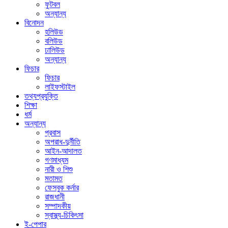
ফুটবল
অন্যান্য
বিনোদন
হলিউড
বলিউড
ঢালিউড
অন্যান্য
ফিচার
ফিচার
লাইফস্টাইল
তথ্যপ্রযুক্তি
শিক্ষা
ধর্ম
অন্যান্য
প্রবাস
অপরাধ-দুর্নীতি
আইন-আদালত
গণমাধ্যম
নারী ও শিশু
মতামত
ফেসবুক কর্নার
রাজধানী
সম্পাদকীয়
স্বাস্থ্য-চিকিৎসা
ই-পেপার