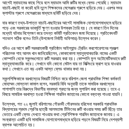
আগেই ম্যাডামের কাছে গিয়ে বলে ম্যাডাম আমি রুটির মধ্যে ব্লেড পেয়েছি। ম্যাডাম
যাচাই-বাছাই না করেই ছবি তুলে শিক্ষকদের মেসেঞ্জার গ্রুপে ছড়িয়ে দেয়। এরপর সদর
ক্লাস্টার গ্রুপে মেসেঞ্জারের মাধ্যমে ছবিটি ছড়িয়ে দেয়।
যার কারণে তথ্য-উপাত্ত যাচাই-বাছাইয়ের আগেই সামাজিক যোগাযোগমাধ্যমে ছড়িয়ে
পড়ে এবং সরকারের ভাবমূর্তি ক্ষুণ্ণ হওয়ার উপক্রম তৈরি হয়। যে কারণে তিন দিনের
মধ্যেই ঘটনার বিশ্লেষণ করে তদন্ত কমিটি প্রতিবেদন জমা দিয়েছে। প্রতিবেদনটি
শতভাগ সঠিক বলেও তিনি (উপজেলা নির্বাহী অফিসার) উল্লেখ করেন।
যদিও এর আগে রুটি সরবরাহকারী প্রতিষ্ঠান আইল্যান্ড ট্রেডিং করপোরেশনের প্রকল্প
পরিচালক শাহ আলম খান জানিয়েছিলেন, কোকাকোলা ম্যানুফ্যাকচারিং নামের একটি
কোম্পানি থেকে স্কুলগুলোতে রুটি সরবরাহ করা হয়। কোম্পানি ফুল অটোমেটিকভাবে রুটি
ম্যানুফ্যাকচারিং করে। সেখানে যদি কোনো মেটাল যায় তা মিক্সিংয়ে ক্রাশ হয়ে যাওয়ার
কথা। সেখানে এত বড় একটা আস্ত ব্লেড থাকার কথা নয়।
স্কুলশিক্ষিকাকে বরখাস্তের বিষয়টি নিশ্চিত করে বরিশাল জেলা প্রাথমিক শিক্ষা কর্মকর্তা
মোহাম্মদ মোস্তফা কামাল বলেন, সরকারি বিধি অনুযায়ী তাকে সাময়িক বরখাস্তের
পাশাপাশি তার বিরুদ্ধে বিভাগীয় ব্যবস্থা গ্রহণের জন্য সুপারিশ করা হয়েছে। তবে এ
বিষয়ে সাময়িক বরখাস্ত হওয়া শিক্ষিকা শারমিন জাহানের কোনো বক্তব্য পাওয়া যায়নি।
উল্লেখ্য, গত ২২ জুলাই বরিশালের গৌরনদী পৌরসভার হরিসেনা সরকারি প্রাথমিক
বিদ্যালয়ের প্রথম শ্রেণির ছাত্রী আলমতাজ টিফিনের রুটি খাওয়ার সময় রুটি ছিঁড়ে তার
ভেতরে একটি ব্লেড দেখতে পাওয়ার কথা শ্রেণিশিক্ষক শারমিন জাহানকে জানায়। এ
সংক্রান্ত একটি ছবি সামাজিক যোগাযোগমাধ্যমে ছড়িয়ে পড়লে বিষয়টি নিয়ে দেশব্যাপী
ব্যাপক আলোচিত হয়।