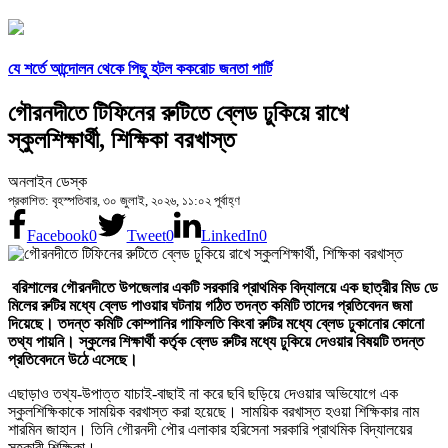
যে শর্তে আন্দোলন থেকে পিছু হটল ককরোচ জনতা পার্টি
গৌরনদীতে টিফিনের রুটিতে ব্লেড ঢুকিয়ে রাখে
স্কুলশিক্ষার্থী, শিক্ষিকা বরখাস্ত
অনলাইন ডেস্ক
প্রকাশিত: বৃহস্পতিবার, ৩০ জুলাই, ২০২৬, ১১:০২ পূর্বাহ্ণ
Facebook
0
Tweet
0
LinkedIn
0
বরিশালের গৌরনদীতে উপজেলার একটি সরকারি প্রাথমিক বিদ্যালয়ে এক ছাত্রীর মিড ডে
মিলের রুটির মধ্যে ব্লেড পাওয়ার ঘটনায় গঠিত তদন্ত কমিটি তাদের প্রতিবেদন জমা
দিয়েছে। তদন্ত কমিটি কোম্পানির গাফিলতি কিংবা রুটির মধ্যে ব্লেড ঢুকানোর কোনো
তথ্য পায়নি। স্কুলের শিক্ষার্থী কর্তৃক ব্লেড রুটির মধ্যে ঢুকিয়ে দেওয়ার বিষয়টি তদন্ত
প্রতিবেদনে উঠে এসেছে।
এছাড়াও তথ্য-উপাত্ত যাচাই-বাছাই না করে ছবি ছড়িয়ে দেওয়ার অভিযোগে এক
স্কুলশিক্ষিকাকে সাময়িক বরখাস্ত করা হয়েছে। সাময়িক বরখাস্ত হওয়া শিক্ষিকার নাম
শারমিন জাহান। তিনি গৌরনদী পৌর এলাকার হরিসেনা সরকারি প্রাথমিক বিদ্যালয়ের
সহকারী শিক্ষিকা।