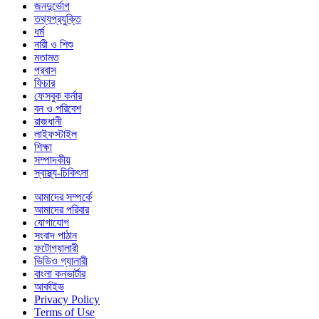
জনদুর্ভোগ
তথ্যপ্রযুক্তি
ধর্ম
নারী ও শিশু
মতামত
প্রবাস
ফিচার
ফেসবুক কর্নার
বন ও পরিবেশ
রাজধানী
লাইফস্টাইল
শিক্ষা
সম্পাদকীয়
স্বাস্থ্য-চিকিৎসা
আমাদের সম্পর্কে
আমাদের পরিবার
যোগাযোগ
সংবাদ পাঠান
ফটোগ্যালারী
ভিডিও গ্যালারী
বাংলা কনভার্টার
আর্কাইভ
Privacy Policy
Terms of Use