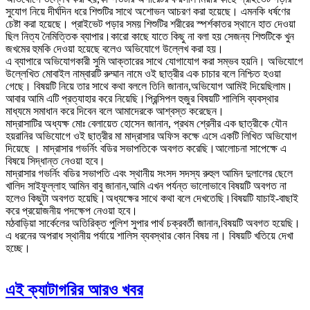
সুযোগ নিয়ে দীর্ঘদিন ধরে শিশুটির সাথে অশোভন আচরণ করা হয়েছে। এমনকি ধর্ষণের
চেষ্টা করা হয়েছে। প্রাইভেট পড়ার সময় শিশুটির শরীরের স্পর্শকাতর স্থানে হাত দেওয়া
ছিল নিত্য নৈমিত্তিক ব্যাপার।কারো কাছে যাতে কিছু না বলা হয় সেজন্য শিশুটিকে খুন
জখমের হুমকি দেওয়া হয়েছে বলেও অভিযোগে উল্লেখ করা হয়।
এ ব্যাপারে অভিযোগকারী সুমি আক্তারের সাথে যোগাযোগ করা সম্ভব হয়নি। অভিযোগে
উল্লেখিত মোবাইল নাম্বারটি রুম্মান নামে ওই ছাত্রীর এক চাচার বলে নিশ্চিত হওয়া
গেছে। বিষয়টি নিয়ে তার সাথে কথা বললে তিনি জানান,অভিযোগ আমিই দিয়েছিলাম।
আবার আমি এটি প্রত্যাহার করে নিয়েছি।প্রিন্সিপল হুজুর বিষয়টি শালিসি ব্যবস্থার
মাধ্যমে সমাধান করে দিবেন বলে আমাদেরকে আশ্বস্ত করেছেন।
মাদ্রাসাটির অধ্যক্ষ মোঃ বেলায়েত হোসেন জানান, প্রথম শ্রেনীর এক ছাত্রীকে যৌন
হয়রানির অভিযোগে ওই ছাত্রীর মা মাদ্রাসার অফিস কক্ষে এসে একটি লিখিত অভিযোগ
দিয়েছে । মাদ্রাসার গভর্নিং বডির সভাপতিকে অবগত করেছি।আলোচনা সাপেক্ষে এ
বিষয়ে সিদ্ধান্ত নেওয়া হবে।
মাদ্রাসার গভর্নিং বডির সভাপতি এবং স্থানীয় সংসদ সদস্য রুহুল আমিন দুলালের ছেলে
খালিদ সাইফুল্লাহ আমিন বাবু জানান,আমি এখন পর্যন্ত ভালোভাবে বিষয়টি অবগত না
হলেও কিছুটা অবগত হয়েছি।অধ্যক্ষের সাথে কথা বলে দেখতেছি।বিষয়টি যাচাই-বাছাই
করে প্রয়োজনীয় পদক্ষেপ নেওয়া হবে।
মঠবাড়িয়া সার্কেলের অতিরিক্ত পুলিশ সুপার পার্থ চক্রবর্তী জানান,বিষয়টি অবগত হয়েছি।
এ ধরনের অপরাধ স্থানীয় পর্যায়ে শালিস ব্যবস্থার কোন বিষয় না। বিষয়টি খতিয়ে দেখা
হচ্ছে।
এই ক্যাটাগরির আরও খবর