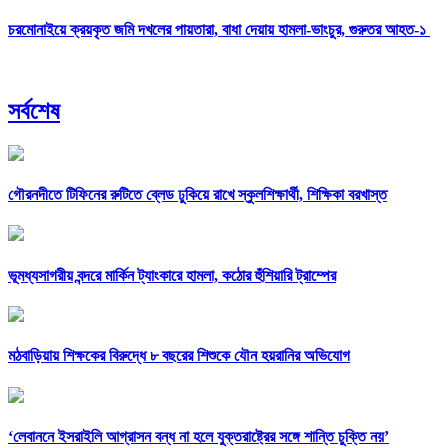
চরমোনাইয়ে ক্রয়কৃত জমি দখলের পায়তারা, বাধা দেয়ায় হামলা-ভাংচুর, গুরুতর আহত-১
সর্বশেষ
গৌরনদীতে টিফিনের রুটিতে ব্লেড ঢুকিয়ে রাখে স্কুলশিক্ষার্থী, শিক্ষিকা বরখাস্ত
ভূমধ্যসাগরীয় বন্দরে মার্কিন ট্যাংকারে হামলা, কঠোর হুঁশিয়ারি ট্রাম্পের
মঠবাড়িয়ায় শিক্ষকের বিরুদ্ধে ৮ বছরের শিশুকে যৌন হয়রানির অভিযোগ
‘লেবাননে ইসরাইলি আগ্রাসন বন্ধ না হলে যুক্তরাষ্ট্রের সঙ্গে শান্তি চুক্তি নয়’