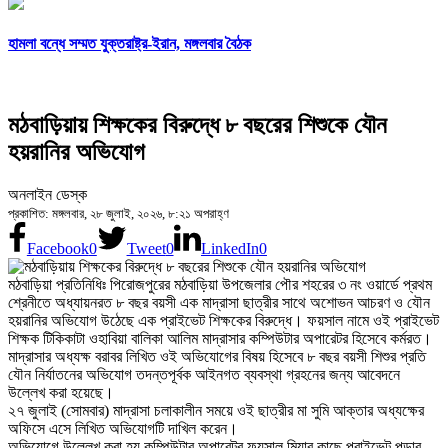
হামলা বন্ধে সম্মত যুক্তরাষ্ট্র-ইরান, মঙ্গলবার বৈঠক
মঠবাড়িয়ায় শিক্ষকের বিরুদ্ধে ৮ বছরের শিশুকে যৌন
হয়রানির অভিযোগ
অনলাইন ডেস্ক
প্রকাশিত: মঙ্গলবার, ২৮ জুলাই, ২০২৬, ৮:২১ অপরাহ্ণ
Facebook
0
Tweet
0
LinkedIn
0
মঠবাড়িয়া প্রতিনিধিঃ পিরোজপুরের মঠবাড়িয়া উপজেলার পৌর শহরের ৩ নং ওয়ার্ডে প্রথম
শ্রেনীতে অধ্যায়নরত ৮ বছর বয়সী এক মাদ্রাসা ছাত্রীর সাথে অশোভন আচরণ ও যৌন
হয়রানির অভিযোগ উঠেছে এক প্রাইভেট শিক্ষকের বিরুদ্ধে। ফয়সাল নামে ওই প্রাইভেট
শিক্ষক টিকিকাটা ওহাবিয়া বালিকা আলিম মাদ্রাসার কম্পিউটার অপারেটর হিসেবে কর্মরত।
মাদ্রাসার অধ্যক্ষ বরাবর লিখিত ওই অভিযোগের বিষয় হিসেবে ৮ বছর বয়সী শিশুর প্রতি
যৌন নির্যাতনের অভিযোগ তদন্তপূর্বক আইনগত ব্যবস্থা গ্রহনের জন্য আবেদনে
উল্লেখ করা হয়েছে।
২৭ জুলাই (সোমবার) মাদ্রাসা চলাকালীন সময়ে ওই ছাত্রীর মা সুমি আক্তার অধ্যক্ষের
অফিসে এসে লিখিত অভিযোগটি দাখিল করেন।
অভিযোগে উল্লেখ করা হয়,কম্পিউটার অপারেটর ফয়সাল মিয়ার কাছে প্রাইভেট পড়ার