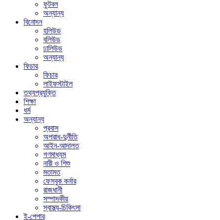
ফুটবল
অন্যান্য
বিনোদন
হলিউড
বলিউড
ঢালিউড
অন্যান্য
ফিচার
ফিচার
লাইফস্টাইল
তথ্যপ্রযুক্তি
শিক্ষা
ধর্ম
অন্যান্য
প্রবাস
অপরাধ-দুর্নীতি
আইন-আদালত
গণমাধ্যম
নারী ও শিশু
মতামত
ফেসবুক কর্নার
রাজধানী
সম্পাদকীয়
স্বাস্থ্য-চিকিৎসা
ই-পেপার