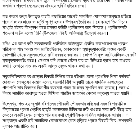
যাচাই-বাছাই না করেই ছবি তুলে শিক্ষকদের মেসেঞ্জার গ্রুপে ছড়িয়ে দেয়। এরপর সদর
ক্লাস্টার গ্রুপে মেসেঞ্জারের মাধ্যমে ছবিটি ছড়িয়ে দেয়।
যার কারণে তথ্য-উপাত্ত যাচাই-বাছাইয়ের আগেই সামাজিক যোগাযোগমাধ্যমে ছড়িয়ে
পড়ে এবং সরকারের ভাবমূর্তি ক্ষুণ্ণ হওয়ার উপক্রম তৈরি হয়। যে কারণে তিন দিনের
মধ্যেই ঘটনার বিশ্লেষণ করে তদন্ত কমিটি প্রতিবেদন জমা দিয়েছে। প্রতিবেদনটি
শতভাগ সঠিক বলেও তিনি (উপজেলা নির্বাহী অফিসার) উল্লেখ করেন।
যদিও এর আগে রুটি সরবরাহকারী প্রতিষ্ঠান আইল্যান্ড ট্রেডিং করপোরেশনের প্রকল্প
পরিচালক শাহ আলম খান জানিয়েছিলেন, কোকাকোলা ম্যানুফ্যাকচারিং নামের একটি
কোম্পানি থেকে স্কুলগুলোতে রুটি সরবরাহ করা হয়। কোম্পানি ফুল অটোমেটিকভাবে রুটি
ম্যানুফ্যাকচারিং করে। সেখানে যদি কোনো মেটাল যায় তা মিক্সিংয়ে ক্রাশ হয়ে যাওয়ার
কথা। সেখানে এত বড় একটা আস্ত ব্লেড থাকার কথা নয়।
স্কুলশিক্ষিকাকে বরখাস্তের বিষয়টি নিশ্চিত করে বরিশাল জেলা প্রাথমিক শিক্ষা কর্মকর্তা
মোহাম্মদ মোস্তফা কামাল বলেন, সরকারি বিধি অনুযায়ী তাকে সাময়িক বরখাস্তের
পাশাপাশি তার বিরুদ্ধে বিভাগীয় ব্যবস্থা গ্রহণের জন্য সুপারিশ করা হয়েছে। তবে এ
বিষয়ে সাময়িক বরখাস্ত হওয়া শিক্ষিকা শারমিন জাহানের কোনো বক্তব্য পাওয়া যায়নি।
উল্লেখ্য, গত ২২ জুলাই বরিশালের গৌরনদী পৌরসভার হরিসেনা সরকারি প্রাথমিক
বিদ্যালয়ের প্রথম শ্রেণির ছাত্রী আলমতাজ টিফিনের রুটি খাওয়ার সময় রুটি ছিঁড়ে তার
ভেতরে একটি ব্লেড দেখতে পাওয়ার কথা শ্রেণিশিক্ষক শারমিন জাহানকে জানায়। এ
সংক্রান্ত একটি ছবি সামাজিক যোগাযোগমাধ্যমে ছড়িয়ে পড়লে বিষয়টি নিয়ে দেশব্যাপী
ব্যাপক আলোচিত হয়।