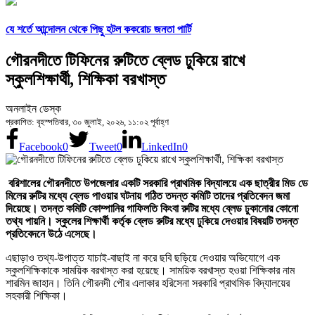
যে শর্তে আন্দোলন থেকে পিছু হটল ককরোচ জনতা পার্টি
গৌরনদীতে টিফিনের রুটিতে ব্লেড ঢুকিয়ে রাখে
স্কুলশিক্ষার্থী, শিক্ষিকা বরখাস্ত
অনলাইন ডেস্ক
প্রকাশিত: বৃহস্পতিবার, ৩০ জুলাই, ২০২৬, ১১:০২ পূর্বাহ্ণ
Facebook
0
Tweet
0
LinkedIn
0
বরিশালের গৌরনদীতে উপজেলার একটি সরকারি প্রাথমিক বিদ্যালয়ে এক ছাত্রীর মিড ডে
মিলের রুটির মধ্যে ব্লেড পাওয়ার ঘটনায় গঠিত তদন্ত কমিটি তাদের প্রতিবেদন জমা
দিয়েছে। তদন্ত কমিটি কোম্পানির গাফিলতি কিংবা রুটির মধ্যে ব্লেড ঢুকানোর কোনো
তথ্য পায়নি। স্কুলের শিক্ষার্থী কর্তৃক ব্লেড রুটির মধ্যে ঢুকিয়ে দেওয়ার বিষয়টি তদন্ত
প্রতিবেদনে উঠে এসেছে।
এছাড়াও তথ্য-উপাত্ত যাচাই-বাছাই না করে ছবি ছড়িয়ে দেওয়ার অভিযোগে এক
স্কুলশিক্ষিকাকে সাময়িক বরখাস্ত করা হয়েছে। সাময়িক বরখাস্ত হওয়া শিক্ষিকার নাম
শারমিন জাহান। তিনি গৌরনদী পৌর এলাকার হরিসেনা সরকারি প্রাথমিক বিদ্যালয়ের
সহকারী শিক্ষিকা।