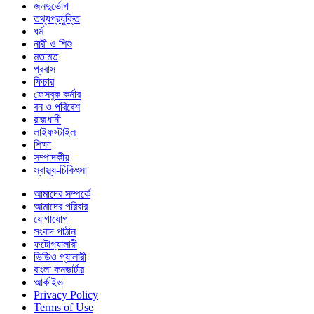
জনদুর্ভোগ
তথ্যপ্রযুক্তি
ধর্ম
নারী ও শিশু
মতামত
প্রবাস
ফিচার
ফেসবুক কর্নার
বন ও পরিবেশ
রাজধানী
লাইফস্টাইল
শিক্ষা
সম্পাদকীয়
স্বাস্থ্য-চিকিৎসা
আমাদের সম্পর্কে
আমাদের পরিবার
যোগাযোগ
সংবাদ পাঠান
ফটোগ্যালারী
ভিডিও গ্যালারী
বাংলা কনভার্টার
আর্কাইভ
Privacy Policy
Terms of Use