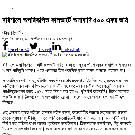
বরিশালে অপরিকল্পিত কালভার্টে অনাবাদি ৫০০ একর জমি
স্টাফ রিপোর্টার :
প্রকাশিত: রবিবার, ১৪ সেপ্টেম্বর, ২০২৫, ৮:০৬ অপরাহ্ণ
Facebook
0
Tweet
0
LinkedIn
0
বরিশালে অপরিকল্পিত একটি কালভার্ট নির্মাণের কারণে প্রায় পাঁচশ একর ফসলি জমি বছরের
৯ মাস পানিবন্দি থাকে। এতে এলাকার তিন শতাধিক কৃষক ফসল ফলাতে পারছেন না।
সরেজমিনে দেখা গেছে, বরিশাল সদর উপজেলার চরকাউয়া ইউনিয়নের ২ নম্বর ওয়ার্ডের
কালীখোলা এলাকায় বরিশাল-ভোলা জাতীয় মহাসড়কের চরকাউয়া জিরোপয়েন্ট এলাকায়
পয়ঃনিষ্কাশনের জন্য ২০১২ সালে নির্মাণ করা হয় ৭০ ফুট দীর্ঘ কালভার্ট। নির্মাণ নকশায়
ত্রুটির কারণে ঠিকভাবে পানি অপসারিত হয় না। ফলে এখানে জলাবদ্ধতা স্থায়ী রূপ
নিয়েছে।
ওই এলাকার কৃষক শহীদুল ইসলাম শহীদ বলেন, কালভার্টটির উচ্চতা মহাসড়কের উচ্চতা
থেকে প্রায় চারফুট নিচু। এতে পানি কোনোদিকেই যাতায়াত করে না। কালভার্টটি যখন
নির্মাণ করা হচ্ছিল তখন আমরা প্রতিবাদ করেছিলাম। ঠিকাদারকে বলেছিলাম, নিচু কালভার্ট
দিয়ে পানি অপসারণ হবে না। তারা আমাদের কথা না শুনে তাদের মতো করে কাজ করে
গেছেন।