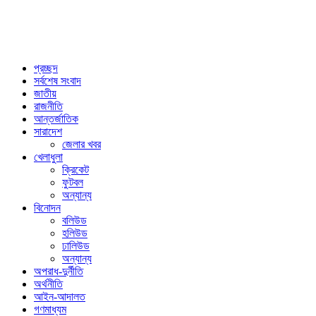
প্রচ্ছদ
সর্বশেষ সংবাদ
জাতীয়
রাজনীতি
আন্তর্জাতিক
সারাদেশ
জেলার খবর
খেলাধুলা
ক্রিকেট
ফুটবল
অন্যান্য
বিনোদন
বলিউড
হলিউড
ঢালিউড
অন্যান্য
অপরাধ-দুর্নীতি
অর্থনীতি
আইন-আদালত
গণমাধ্যম