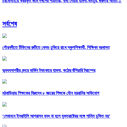
চরমোনাইয়ে ক্রয়কৃত জমি দখলের পায়তারা, বাধা দেয়ায় হামলা-ভাংচুর, গুরুতর আহত-১
সর্বশেষ
গৌরনদীতে টিফিনের রুটিতে ব্লেড ঢুকিয়ে রাখে স্কুলশিক্ষার্থী, শিক্ষিকা বরখাস্ত
ভূমধ্যসাগরীয় বন্দরে মার্কিন ট্যাংকারে হামলা, কঠোর হুঁশিয়ারি ট্রাম্পের
মঠবাড়িয়ায় শিক্ষকের বিরুদ্ধে ৮ বছরের শিশুকে যৌন হয়রানির অভিযোগ
‘লেবাননে ইসরাইলি আগ্রাসন বন্ধ না হলে যুক্তরাষ্ট্রের সঙ্গে শান্তি চুক্তি নয়’