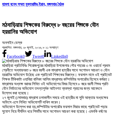
হামলা বন্ধে সম্মত যুক্তরাষ্ট্র-ইরান, মঙ্গলবার বৈঠক
মঠবাড়িয়ায় শিক্ষকের বিরুদ্ধে ৮ বছরের শিশুকে যৌন
হয়রানির অভিযোগ
অনলাইন ডেস্ক
প্রকাশিত: মঙ্গলবার, ২৮ জুলাই, ২০২৬, ৮:২১ অপরাহ্ণ
Facebook
0
Tweet
0
LinkedIn
0
মঠবাড়িয়া প্রতিনিধিঃ পিরোজপুরের মঠবাড়িয়া উপজেলার পৌর শহরের ৩ নং ওয়ার্ডে প্রথম
শ্রেনীতে অধ্যায়নরত ৮ বছর বয়সী এক মাদ্রাসা ছাত্রীর সাথে অশোভন আচরণ ও যৌন
হয়রানির অভিযোগ উঠেছে এক প্রাইভেট শিক্ষকের বিরুদ্ধে। ফয়সাল নামে ওই প্রাইভেট
শিক্ষক টিকিকাটা ওহাবিয়া বালিকা আলিম মাদ্রাসার কম্পিউটার অপারেটর হিসেবে কর্মরত।
মাদ্রাসার অধ্যক্ষ বরাবর লিখিত ওই অভিযোগের বিষয় হিসেবে ৮ বছর বয়সী শিশুর প্রতি
যৌন নির্যাতনের অভিযোগ তদন্তপূর্বক আইনগত ব্যবস্থা গ্রহনের জন্য আবেদনে
উল্লেখ করা হয়েছে।
২৭ জুলাই (সোমবার) মাদ্রাসা চলাকালীন সময়ে ওই ছাত্রীর মা সুমি আক্তার অধ্যক্ষের
অফিসে এসে লিখিত অভিযোগটি দাখিল করেন।
অভিযোগে উল্লেখ করা হয়,কম্পিউটার অপারেটর ফয়সাল মিয়ার কাছে প্রাইভেট পড়ার
সুযোগ নিয়ে দীর্ঘদিন ধরে শিশুটির সাথে অশোভন আচরণ করা হয়েছে। এমনকি ধর্ষণের