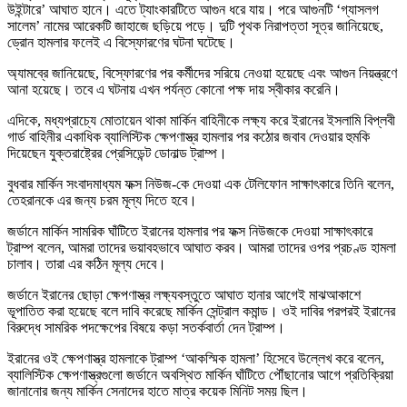
উইন্টারে’ আঘাত হানে। এতে ট্যাংকারটিতে আগুন ধরে যায়। পরে আগুনটি ‘গ্যাসলগ
সালেম’ নামের আরেকটি জাহাজে ছড়িয়ে পড়ে। দুটি পৃথক নিরাপত্তা সূত্র জানিয়েছে,
ড্রোন হামলার ফলেই এ বিস্ফোরণের ঘটনা ঘটেছে।
অ্যামব্রে জানিয়েছে, বিস্ফোরণের পর কর্মীদের সরিয়ে নেওয়া হয়েছে এবং আগুন নিয়ন্ত্রণে
আনা হয়েছে। তবে এ ঘটনায় এখন পর্যন্ত কোনো পক্ষ দায় স্বীকার করেনি।
এদিকে, মধ্যপ্রাচ্যে মোতায়েন থাকা মার্কিন বাহিনীকে লক্ষ্য করে ইরানের ইসলামি বিপ্লবী
গার্ড বাহিনীর একাধিক ব্যালিস্টিক ক্ষেপণাস্ত্র হামলার পর কঠোর জবাব দেওয়ার হুমকি
দিয়েছেন যুক্তরাষ্ট্রের প্রেসিডেন্ট ডোনাল্ড ট্রাম্প।
বুধবার মার্কিন সংবাদমাধ্যম ফক্স নিউজ-কে দেওয়া এক টেলিফোন সাক্ষাৎকারে তিনি বলেন,
তেহরানকে এর জন্য চরম মূল্য দিতে হবে।
জর্ডানে মার্কিন সামরিক ঘাঁটিতে ইরানের হামলার পর ফক্স নিউজকে দেওয়া সাক্ষাৎকারে
ট্রাম্প বলেন, আমরা তাদের ভয়াবহভাবে আঘাত করব। আমরা তাদের ওপর প্রচণ্ড হামলা
চালাব। তারা এর কঠিন মূল্য দেবে।
জর্ডানে ইরানের ছোড়া ক্ষেপণাস্ত্র লক্ষ্যবস্তুতে আঘাত হানার আগেই মাঝআকাশে
ভূপাতিত করা হয়েছে বলে দাবি করেছে মার্কিন সেন্ট্রাল কমান্ড। ওই দাবির পরপরই ইরানের
বিরুদ্ধে সামরিক পদক্ষেপের বিষয়ে কড়া সতর্কবার্তা দেন ট্রাম্প।
ইরানের ওই ক্ষেপণাস্ত্র হামলাকে ট্রাম্প ‘আকস্মিক হামলা’ হিসেবে উল্লেখ করে বলেন,
ব্যালিস্টিক ক্ষেপণাস্ত্রগুলো জর্ডানে অবস্থিত মার্কিন ঘাঁটিতে পৌঁছানোর আগে প্রতিক্রিয়া
জানানোর জন্য মার্কিন সেনাদের হাতে মাত্র কয়েক মিনিট সময় ছিল।