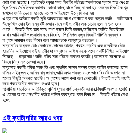
চেষ্টা করা হয়েছে। প্রাইভেট পড়ার সময় শিশুটির শরীরের স্পর্শকাতর স্থানে হাত দেওয়া
ছিল নিত্য নৈমিত্তিক ব্যাপার।কারো কাছে যাতে কিছু না বলা হয় সেজন্য শিশুটিকে খুন
জখমের হুমকি দেওয়া হয়েছে বলেও অভিযোগে উল্লেখ করা হয়।
এ ব্যাপারে অভিযোগকারী সুমি আক্তারের সাথে যোগাযোগ করা সম্ভব হয়নি। অভিযোগে
উল্লেখিত মোবাইল নাম্বারটি রুম্মান নামে ওই ছাত্রীর এক চাচার বলে নিশ্চিত হওয়া
গেছে। বিষয়টি নিয়ে তার সাথে কথা বললে তিনি জানান,অভিযোগ আমিই দিয়েছিলাম।
আবার আমি এটি প্রত্যাহার করে নিয়েছি।প্রিন্সিপল হুজুর বিষয়টি শালিসি ব্যবস্থার
মাধ্যমে সমাধান করে দিবেন বলে আমাদেরকে আশ্বস্ত করেছেন।
মাদ্রাসাটির অধ্যক্ষ মোঃ বেলায়েত হোসেন জানান, প্রথম শ্রেনীর এক ছাত্রীকে যৌন
হয়রানির অভিযোগে ওই ছাত্রীর মা মাদ্রাসার অফিস কক্ষে এসে একটি লিখিত অভিযোগ
দিয়েছে । মাদ্রাসার গভর্নিং বডির সভাপতিকে অবগত করেছি।আলোচনা সাপেক্ষে এ
বিষয়ে সিদ্ধান্ত নেওয়া হবে।
মাদ্রাসার গভর্নিং বডির সভাপতি এবং স্থানীয় সংসদ সদস্য রুহুল আমিন দুলালের ছেলে
খালিদ সাইফুল্লাহ আমিন বাবু জানান,আমি এখন পর্যন্ত ভালোভাবে বিষয়টি অবগত না
হলেও কিছুটা অবগত হয়েছি।অধ্যক্ষের সাথে কথা বলে দেখতেছি।বিষয়টি যাচাই-বাছাই
করে প্রয়োজনীয় পদক্ষেপ নেওয়া হবে।
মঠবাড়িয়া সার্কেলের অতিরিক্ত পুলিশ সুপার পার্থ চক্রবর্তী জানান,বিষয়টি অবগত হয়েছি।
এ ধরনের অপরাধ স্থানীয় পর্যায়ে শালিস ব্যবস্থার কোন বিষয় না। বিষয়টি খতিয়ে দেখা
হচ্ছে।
এই ক্যাটাগরির আরও খবর