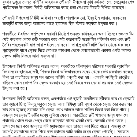
বুধবার দুপুরে তদন্ত কমিটির আহ্বায়ক গৌরনদী উপজেলা কৃষি কর্মকর্তা মো. সেকেন্দার শেখ
প্রতিবেদন উপজেলা নির্বাহী অফিসারের কাছে জমা দেওয়ার বিষয়টি নিশ্চিত করেছেন।
গৌরনদী উপজেলা নির্বাহী অফিসার ও পৌর প্রশাসক মো. ইব্রাহীম জানান, সরকারের
ভাবমূর্তি রক্ষার জন্য আমাদের কাছে চ্যালেঞ্জ ছিল ঘটনার সত্যতা উদ্ধার করা।
পরবর্তীতে ঊর্ধ্বতন কর্তৃপক্ষের সরাসরি নির্দেশে তদন্ত কার্যক্রমের অংশ হিসেবে তদন্ত টিম
যেই কারখানা থেকে রুটি সরবরাহ করে সেই কারখানাটি সরেজমিন পরিদর্শন করে এবং রুটি
তৈরির প্রত্যেকটা ধাপ তারা পর্যালোচনা করে। তারা প্র্যাকটিকালি মিক্সার থেকে শুরু করে
প্রত্যেকটা ধাপে ব্লেড দিয়ে দেখেছে কারখানা থেকে কোনোভাবেই এরকম একটা অক্ষত
ব্লেড রুটির ভিতরে আসা সম্ভব না।
উপজেলা নির্বাহী অফিসার আরও বলেন, পরবর্তীতে ঘটনাস্থল হরিসেনা সরকারি প্রাথমিক
বিদ্যালয়ের ছাত্র-ছাত্রী, শিক্ষক কিংবা অভিভাবকদের মধ্যে থেকে কেউ চক্রান্ত করেছে
কিনা তা যাচাইয়ের জন্য সব ধরনের পলিসি এপ্লাই করা হয়। এমনকি সংশ্লিষ্ট ছাত্রীর
বাড়িতে কোন কোম্পানির ব্লেড ব্যবহার হয় সেই বিষয়ে খবর নেওয়া হয় এবং সেই ব্লেডও
উদ্ধার করা হয়।
উপজেলা নির্বাহী অফিসার বলেন, একপর্যায়ে ওই ছাত্রী অবলীলায় স্বীকার করে যে ব্লেডটি
তার ব্যাগে ছিল; কিন্তু স্কুলে ব্লেড আনা নিষিদ্ধ তাই ব্যাগ থেকে ব্লেড বের করার পর
তার মনে হয়েছে ম্যাডাম যদি ব্লেড দেখে তাহলে তাকে শাস্তি কিংবা বকা দিতে পারে।
এজন্য সে ব্লেডটি রুটির মধ্যে লুকিয়ে ফেলে। পরবর্তীতে রুটি খাওয়ার জন্য যখন সে
প্যাকেট খোলে তখন পেছন থেকে জান্নাত নামের একটি মেয়ে ব্লেডটি দেখে ফেলে।
তখন সে মনে করে জান্নাত যদি ম্যাডামকে বলে তাহলে বকা দিতে পারে। এজন্য সে
আগেই ম্যাডামের কাছে গিয়ে বলে ম্যাডাম আমি রুটির মধ্যে ব্লেড পেয়েছি। ম্যাডাম