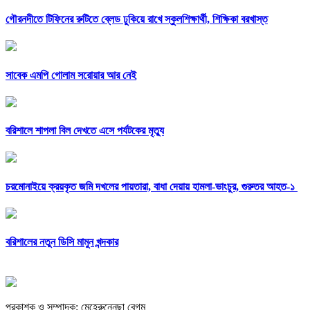
গৌরনদীতে টিফিনের রুটিতে ব্লেড ঢুকিয়ে রাখে স্কুলশিক্ষার্থী, শিক্ষিকা বরখাস্ত
সাবেক এমপি গোলাম সরোয়ার আর নেই
বরিশালে শাপলা বিল দেখতে এসে পর্যটকের মৃত্যু
চরমোনাইয়ে ক্রয়কৃত জমি দখলের পায়তারা, বাধা দেয়ায় হামলা-ভাংচুর, গুরুতর আহত-১
বরিশালের নতুন ডিসি মামুন খন্দকার
প্রকাশক ও সম্পাদক: মেহেরুন্নেছা বেগম