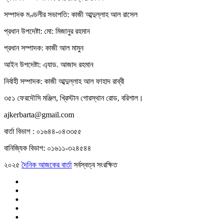
সম্পাদক মণ্ডলীর সভাপতি: কাজী আব্দুল্লাহ আল রাসেল
প্রধান উপদেষ্টা: মো: মিজানুর রহমান
প্রধান সম্পাদক: কাজী আল মামুন
আইন উপদেষ্টা: এ্যাড. আজাদ রহমান
নির্বাহী সম্পাদক: কাজী আব্দুল্লাহ আল ফাহাদ রাব্বী
৩৫১ ফেরদৌসি মঞ্জিল, খ্রিস্টান গোরস্থান রোড, বরিশাল।
ajkerbarta@gmail.com
বার্তা বিভাগ : ০১৬৪৪-০৪৩৩৫৫
বানিজ্যিক বিভাগ: ০১৬১১-৩২৪৫৪৪
২০২৫
দৈনিক আজকের বার্তা
সর্বস্বত্ব সংরক্ষিত