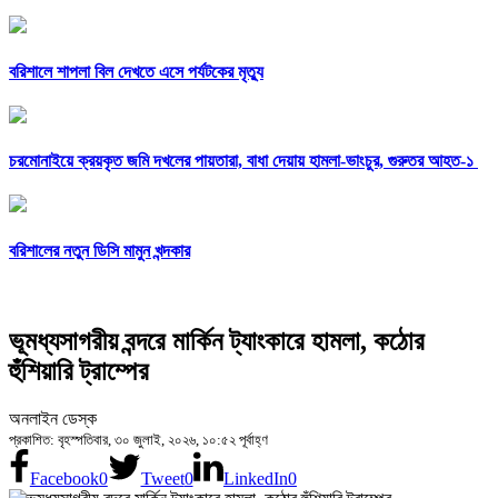
বরিশালে শাপলা বিল দেখতে এসে পর্যটকের মৃত্যু
চরমোনাইয়ে ক্রয়কৃত জমি দখলের পায়তারা, বাধা দেয়ায় হামলা-ভাংচুর, গুরুতর আহত-১
বরিশালের নতুন ডিসি মামুন খন্দকার
ভূমধ্যসাগরীয় বন্দরে মার্কিন ট্যাংকারে হামলা, কঠোর
হুঁশিয়ারি ট্রাম্পের
অনলাইন ডেস্ক
প্রকাশিত: বৃহস্পতিবার, ৩০ জুলাই, ২০২৬, ১০:৫২ পূর্বাহ্ণ
Facebook
0
Tweet
0
LinkedIn
0