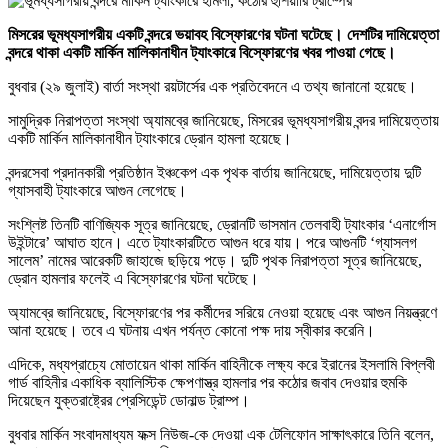
মিসরের ভূমধ্যসাগরীয় একটি বন্দরে ভয়াবহ বিস্ফোরণের ঘটনা ঘটেছে। দেশটির দামিয়েত্তা
বন্দরে থাকা একটি মার্কিন মালিকানাধীন ট্যাংকারে বিস্ফোরণের খবর পাওয়া গেছে।
বুধবার (২৯ জুলাই) বার্তা সংস্থা রয়টার্সের এক প্রতিবেদনে এ তথ্য জানানো হয়েছে।
সামুদ্রিক নিরাপত্তা সংস্থা অ্যামব্রে জানিয়েছে, মিসরের ভূমধ্যসাগরীয় বন্দর দামিয়েত্তায়
একটি মার্কিন মালিকানাধীন ট্যাংকারে ড্রোন হামলা হয়েছে।
বন্দরসেবা প্রদানকারী প্রতিষ্ঠান ইঞ্চকেপ এক পৃথক বার্তায় জানিয়েছে, দামিয়েত্তায় দুটি
গ্যাসবাহী ট্যাংকারে আগুন লেগেছে।
সংশ্লিষ্ট তিনটি বাণিজ্যিক সূত্র জানিয়েছে, ড্রোনটি ভাসমান তেলবাহী ট্যাংকার ‘এনার্গোস
উইন্টারে’ আঘাত হানে। এতে ট্যাংকারটিতে আগুন ধরে যায়। পরে আগুনটি ‘গ্যাসলগ
সালেম’ নামের আরেকটি জাহাজে ছড়িয়ে পড়ে। দুটি পৃথক নিরাপত্তা সূত্র জানিয়েছে,
ড্রোন হামলার ফলেই এ বিস্ফোরণের ঘটনা ঘটেছে।
অ্যামব্রে জানিয়েছে, বিস্ফোরণের পর কর্মীদের সরিয়ে নেওয়া হয়েছে এবং আগুন নিয়ন্ত্রণে
আনা হয়েছে। তবে এ ঘটনায় এখন পর্যন্ত কোনো পক্ষ দায় স্বীকার করেনি।
এদিকে, মধ্যপ্রাচ্যে মোতায়েন থাকা মার্কিন বাহিনীকে লক্ষ্য করে ইরানের ইসলামি বিপ্লবী
গার্ড বাহিনীর একাধিক ব্যালিস্টিক ক্ষেপণাস্ত্র হামলার পর কঠোর জবাব দেওয়ার হুমকি
দিয়েছেন যুক্তরাষ্ট্রের প্রেসিডেন্ট ডোনাল্ড ট্রাম্প।
বুধবার মার্কিন সংবাদমাধ্যম ফক্স নিউজ-কে দেওয়া এক টেলিফোন সাক্ষাৎকারে তিনি বলেন,