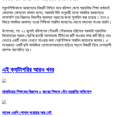
স্কুলশিক্ষিকাকে বরখাস্তের বিষয়টি নিশ্চিত করে বরিশাল জেলা প্রাথমিক শিক্ষা কর্মকর্তা
মোহাম্মদ মোস্তফা কামাল বলেন, সরকারি বিধি অনুযায়ী তাকে সাময়িক বরখাস্তের
পাশাপাশি তার বিরুদ্ধে বিভাগীয় ব্যবস্থা গ্রহণের জন্য সুপারিশ করা হয়েছে। তবে এ
বিষয়ে সাময়িক বরখাস্ত হওয়া শিক্ষিকা শারমিন জাহানের কোনো বক্তব্য পাওয়া যায়নি।
উল্লেখ্য, গত ২২ জুলাই বরিশালের গৌরনদী পৌরসভার হরিসেনা সরকারি প্রাথমিক
বিদ্যালয়ের প্রথম শ্রেণির ছাত্রী আলমতাজ টিফিনের রুটি খাওয়ার সময় রুটি ছিঁড়ে তার
ভেতরে একটি ব্লেড দেখতে পাওয়ার কথা শ্রেণিশিক্ষক শারমিন জাহানকে জানায়। এ
সংক্রান্ত একটি ছবি সামাজিক যোগাযোগমাধ্যমে ছড়িয়ে পড়লে বিষয়টি নিয়ে দেশব্যাপী
ব্যাপক আলোচিত হয়।
এই ক্যাটাগরির আরও খবর
মঠবাড়িয়ায় শিক্ষকের বিরুদ্ধে ৮ বছরের শিশুকে যৌন হয়রানির অভিযোগ
সাবেক এমপি গোলাম সরোয়ার আর নেই