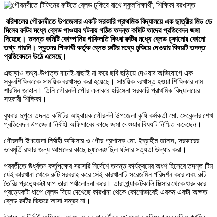
বরিশালের গৌরনদীতে উপজেলার একটি সরকারি প্রাথমিক বিদ্যালয়ে এক ছাত্রীর মিড ডে
মিলের রুটির মধ্যে ব্লেড পাওয়ার ঘটনায় গঠিত তদন্ত কমিটি তাদের প্রতিবেদন জমা
দিয়েছে। তদন্ত কমিটি কোম্পানির গাফিলতি কিংবা রুটির মধ্যে ব্লেড ঢুকানোর কোনো
তথ্য পায়নি। স্কুলের শিক্ষার্থী কর্তৃক ব্লেড রুটির মধ্যে ঢুকিয়ে দেওয়ার বিষয়টি তদন্ত
প্রতিবেদনে উঠে এসেছে।
এছাড়াও তথ্য-উপাত্ত যাচাই-বাছাই না করে ছবি ছড়িয়ে দেওয়ার অভিযোগে এক
স্কুলশিক্ষিকাকে সাময়িক বরখাস্ত করা হয়েছে। সাময়িক বরখাস্ত হওয়া শিক্ষিকার নাম
শারমিন জাহান। তিনি গৌরনদী পৌর এলাকার হরিসেনা সরকারি প্রাথমিক বিদ্যালয়ের
সহকারী শিক্ষিকা।
বুধবার দুপুরে তদন্ত কমিটির আহ্বায়ক গৌরনদী উপজেলা কৃষি কর্মকর্তা মো. সেকেন্দার শেখ
প্রতিবেদন উপজেলা নির্বাহী অফিসারের কাছে জমা দেওয়ার বিষয়টি নিশ্চিত করেছেন।
গৌরনদী উপজেলা নির্বাহী অফিসার ও পৌর প্রশাসক মো. ইব্রাহীম জানান, সরকারের
ভাবমূর্তি রক্ষার জন্য আমাদের কাছে চ্যালেঞ্জ ছিল ঘটনার সত্যতা উদ্ধার করা।
পরবর্তীতে ঊর্ধ্বতন কর্তৃপক্ষের সরাসরি নির্দেশে তদন্ত কার্যক্রমের অংশ হিসেবে তদন্ত টিম
যেই কারখানা থেকে রুটি সরবরাহ করে সেই কারখানাটি সরেজমিন পরিদর্শন করে এবং রুটি
তৈরির প্রত্যেকটা ধাপ তারা পর্যালোচনা করে। তারা প্র্যাকটিকালি মিক্সার থেকে শুরু করে
প্রত্যেকটা ধাপে ব্লেড দিয়ে দেখেছে কারখানা থেকে কোনোভাবেই এরকম একটা অক্ষত
ব্লেড রুটির ভিতরে আসা সম্ভব না।