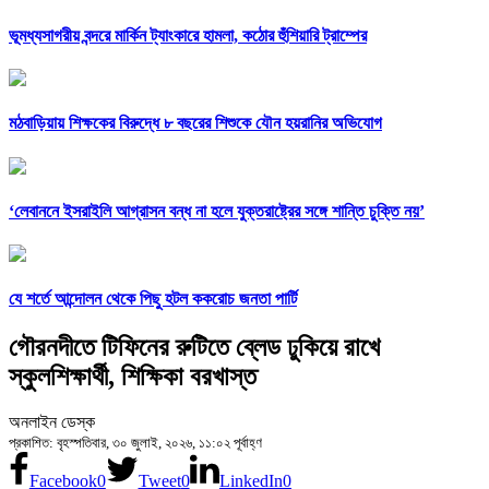
ভূমধ্যসাগরীয় বন্দরে মার্কিন ট্যাংকারে হামলা, কঠোর হুঁশিয়ারি ট্রাম্পের
মঠবাড়িয়ায় শিক্ষকের বিরুদ্ধে ৮ বছরের শিশুকে যৌন হয়রানির অভিযোগ
‘লেবাননে ইসরাইলি আগ্রাসন বন্ধ না হলে যুক্তরাষ্ট্রের সঙ্গে শান্তি চুক্তি নয়’
যে শর্তে আন্দোলন থেকে পিছু হটল ককরোচ জনতা পার্টি
গৌরনদীতে টিফিনের রুটিতে ব্লেড ঢুকিয়ে রাখে
স্কুলশিক্ষার্থী, শিক্ষিকা বরখাস্ত
অনলাইন ডেস্ক
প্রকাশিত: বৃহস্পতিবার, ৩০ জুলাই, ২০২৬, ১১:০২ পূর্বাহ্ণ
Facebook
0
Tweet
0
LinkedIn
0