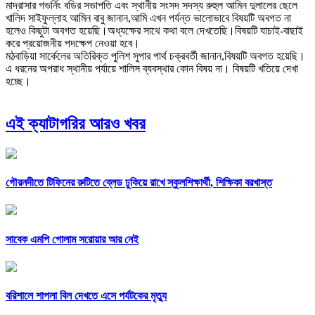
মাদ্রাসার গভর্নিং বডির সভাপতি এবং স্থানীয় সংসদ সদস্য রুহুল আমিন দুলালের ছেলে
খালিদ সাইফুল্লাহ আমিন বাবু জানান,আমি এখন পর্যন্ত ভালোভাবে বিষয়টি অবগত না
হলেও কিছুটা অবগত হয়েছি।অধ্যক্ষের সাথে কথা বলে দেখতেছি।বিষয়টি যাচাই-বাছাই
করে প্রয়োজনীয় পদক্ষেপ নেওয়া হবে।
মঠবাড়িয়া সার্কেলের অতিরিক্ত পুলিশ সুপার পার্থ চক্রবর্তী জানান,বিষয়টি অবগত হয়েছি।
এ ধরনের অপরাধ স্থানীয় পর্যায়ে শালিস ব্যবস্থার কোন বিষয় না। বিষয়টি খতিয়ে দেখা
হচ্ছে।
এই ক্যাটাগরির আরও খবর
গৌরনদীতে টিফিনের রুটিতে ব্লেড ঢুকিয়ে রাখে স্কুলশিক্ষার্থী, শিক্ষিকা বরখাস্ত
সাবেক এমপি গোলাম সরোয়ার আর নেই
বরিশালে শাপলা বিল দেখতে এসে পর্যটকের মৃত্যু