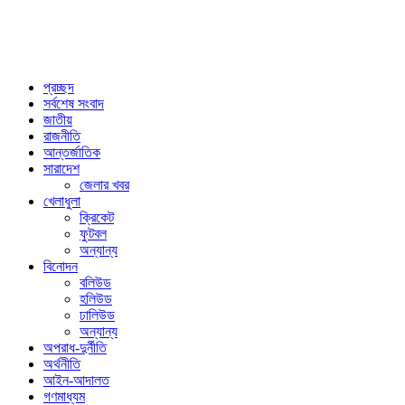
প্রচ্ছদ
সর্বশেষ সংবাদ
জাতীয়
রাজনীতি
আন্তর্জাতিক
সারাদেশ
জেলার খবর
খেলাধুলা
ক্রিকেট
ফুটবল
অন্যান্য
বিনোদন
বলিউড
হলিউড
ঢালিউড
অন্যান্য
অপরাধ-দুর্নীতি
অর্থনীতি
আইন-আদালত
গণমাধ্যম