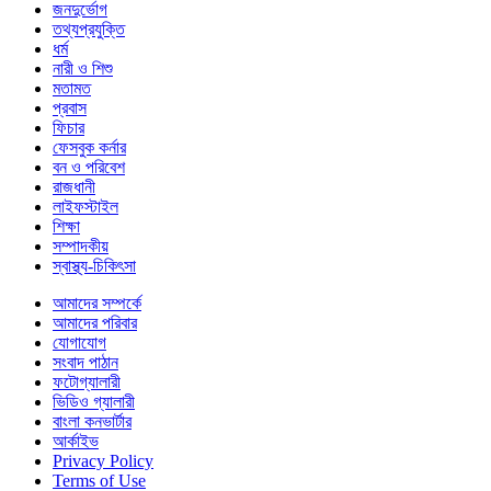
জনদুর্ভোগ
তথ্যপ্রযুক্তি
ধর্ম
নারী ও শিশু
মতামত
প্রবাস
ফিচার
ফেসবুক কর্নার
বন ও পরিবেশ
রাজধানী
লাইফস্টাইল
শিক্ষা
সম্পাদকীয়
স্বাস্থ্য-চিকিৎসা
আমাদের সম্পর্কে
আমাদের পরিবার
যোগাযোগ
সংবাদ পাঠান
ফটোগ্যালারী
ভিডিও গ্যালারী
বাংলা কনভার্টার
আর্কাইভ
Privacy Policy
Terms of Use