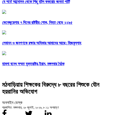
যে শর্তে আন্দোলন থেকে পিছু হটল ককরোচ জনতা পার্টি
ভেনেজুয়েলায় ৭ দিনের রাষ্ট্রীয় শোক, নিহত বেড়ে ২২৯৫
লেবানন ও জনগণকে রক্ষার অধিকার আমাদের আছে: হিজবুল্লাহ
হামলা বন্ধে সম্মত যুক্তরাষ্ট্র-ইরান, মঙ্গলবার বৈঠক
মঠবাড়িয়ায় শিক্ষকের বিরুদ্ধে ৮ বছরের শিশুকে যৌন
হয়রানির অভিযোগ
অনলাইন ডেস্ক
প্রকাশিত: মঙ্গলবার, ২৮ জুলাই, ২০২৬, ৮:২১ অপরাহ্ণ