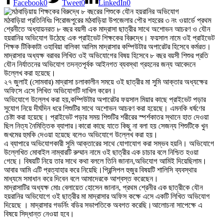
Facebook
0
Tweet
0
LinkedIn
0
মঠবাড়িয়া প্রতিনিধিঃ পিরোজপুরের মঠবাড়িয়া উপজেলার পৌর শহরের ৩ নং ওয়ার্ডে প্রথম
শ্রেনীতে অধ্যায়নরত ৮ বছর বয়সী এক মাদ্রাসা ছাত্রীর সাথে অশোভন আচরণ ও যৌন
হয়রানির অভিযোগ উঠেছে এক প্রাইভেট শিক্ষকের বিরুদ্ধে। ফয়সাল নামে ওই প্রাইভেট
শিক্ষক টিকিকাটা ওহাবিয়া বালিকা আলিম মাদ্রাসার কম্পিউটার অপারেটর হিসেবে কর্মরত।
মাদ্রাসার অধ্যক্ষ বরাবর লিখিত ওই অভিযোগের বিষয় হিসেবে ৮ বছর বয়সী শিশুর প্রতি
যৌন নির্যাতনের অভিযোগ তদন্তপূর্বক আইনগত ব্যবস্থা গ্রহনের জন্য আবেদনে
উল্লেখ করা হয়েছে।
২৭ জুলাই (সোমবার) মাদ্রাসা চলাকালীন সময়ে ওই ছাত্রীর মা সুমি আক্তার অধ্যক্ষের
অফিসে এসে লিখিত অভিযোগটি দাখিল করেন।
অভিযোগে উল্লেখ করা হয়,কম্পিউটার অপারেটর ফয়সাল মিয়ার কাছে প্রাইভেট পড়ার
সুযোগ নিয়ে দীর্ঘদিন ধরে শিশুটির সাথে অশোভন আচরণ করা হয়েছে। এমনকি ধর্ষণের
চেষ্টা করা হয়েছে। প্রাইভেট পড়ার সময় শিশুটির শরীরের স্পর্শকাতর স্থানে হাত দেওয়া
ছিল নিত্য নৈমিত্তিক ব্যাপার।কারো কাছে যাতে কিছু না বলা হয় সেজন্য শিশুটিকে খুন
জখমের হুমকি দেওয়া হয়েছে বলেও অভিযোগে উল্লেখ করা হয়।
এ ব্যাপারে অভিযোগকারী সুমি আক্তারের সাথে যোগাযোগ করা সম্ভব হয়নি। অভিযোগে
উল্লেখিত মোবাইল নাম্বারটি রুম্মান নামে ওই ছাত্রীর এক চাচার বলে নিশ্চিত হওয়া
গেছে। বিষয়টি নিয়ে তার সাথে কথা বললে তিনি জানান,অভিযোগ আমিই দিয়েছিলাম।
আবার আমি এটি প্রত্যাহার করে নিয়েছি।প্রিন্সিপল হুজুর বিষয়টি শালিসি ব্যবস্থার
মাধ্যমে সমাধান করে দিবেন বলে আমাদেরকে আশ্বস্ত করেছেন।
মাদ্রাসাটির অধ্যক্ষ মোঃ বেলায়েত হোসেন জানান, প্রথম শ্রেনীর এক ছাত্রীকে যৌন
হয়রানির অভিযোগে ওই ছাত্রীর মা মাদ্রাসার অফিস কক্ষে এসে একটি লিখিত অভিযোগ
দিয়েছে । মাদ্রাসার গভর্নিং বডির সভাপতিকে অবগত করেছি।আলোচনা সাপেক্ষে এ
বিষয়ে সিদ্ধান্ত নেওয়া হবে।