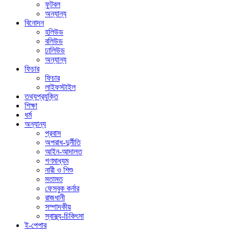
ফুটবল
অন্যান্য
বিনোদন
হলিউড
বলিউড
ঢালিউড
অন্যান্য
ফিচার
ফিচার
লাইফস্টাইল
তথ্যপ্রযুক্তি
শিক্ষা
ধর্ম
অন্যান্য
প্রবাস
অপরাধ-দুর্নীতি
আইন-আদালত
গণমাধ্যম
নারী ও শিশু
মতামত
ফেসবুক কর্নার
রাজধানী
সম্পাদকীয়
স্বাস্থ্য-চিকিৎসা
ই-পেপার