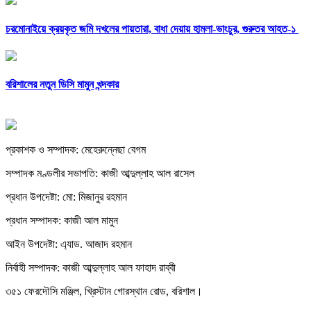
চরমোনাইয়ে ক্রয়কৃত জমি দখলের পায়তারা, বাধা দেয়ায় হামলা-ভাংচুর, গুরুতর আহত-১
বরিশালের নতুন ডিসি মামুন খন্দকার
প্রকাশক ও সম্পাদক: মেহেরুন্নেছা বেগম
সম্পাদক মণ্ডলীর সভাপতি: কাজী আব্দুল্লাহ আল রাসেল
প্রধান উপদেষ্টা: মো: মিজানুর রহমান
প্রধান সম্পাদক: কাজী আল মামুন
আইন উপদেষ্টা: এ্যাড. আজাদ রহমান
নির্বাহী সম্পাদক: কাজী আব্দুল্লাহ আল ফাহাদ রাব্বী
৩৫১ ফেরদৌসি মঞ্জিল, খ্রিস্টান গোরস্থান রোড, বরিশাল।