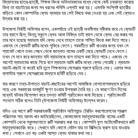
বিদ্যালয়ের ছাত্র-ছাত্রী, শিক্ষক কিংবা অভিভাবকদের মধ্যে থেকে কেউ চক্রান্ত করেছে
কিনা তা যাচাইয়ের জন্য সব ধরনের পলিসি এপ্লাই করা হয়। এমনকি সংশ্লিষ্ট ছাত্রীর
বাড়িতে কোন কোম্পানির ব্লেড ব্যবহার হয় সেই বিষয়ে খবর নেওয়া হয় এবং সেই ব্লেডও
উদ্ধার করা হয়।
উপজেলা নির্বাহী অফিসার বলেন, একপর্যায়ে ওই ছাত্রী অবলীলায় স্বীকার করে যে ব্লেডটি
তার ব্যাগে ছিল; কিন্তু স্কুলে ব্লেড আনা নিষিদ্ধ তাই ব্যাগ থেকে ব্লেড বের করার পর
তার মনে হয়েছে ম্যাডাম যদি ব্লেড দেখে তাহলে তাকে শাস্তি কিংবা বকা দিতে পারে।
এজন্য সে ব্লেডটি রুটির মধ্যে লুকিয়ে ফেলে। পরবর্তীতে রুটি খাওয়ার জন্য যখন সে
প্যাকেট খোলে তখন পেছন থেকে জান্নাত নামের একটি মেয়ে ব্লেডটি দেখে ফেলে।
তখন সে মনে করে জান্নাত যদি ম্যাডামকে বলে তাহলে বকা দিতে পারে। এজন্য সে
আগেই ম্যাডামের কাছে গিয়ে বলে ম্যাডাম আমি রুটির মধ্যে ব্লেড পেয়েছি। ম্যাডাম
যাচাই-বাছাই না করেই ছবি তুলে শিক্ষকদের মেসেঞ্জার গ্রুপে ছড়িয়ে দেয়। এরপর সদর
ক্লাস্টার গ্রুপে মেসেঞ্জারের মাধ্যমে ছবিটি ছড়িয়ে দেয়।
যার কারণে তথ্য-উপাত্ত যাচাই-বাছাইয়ের আগেই সামাজিক যোগাযোগমাধ্যমে ছড়িয়ে
পড়ে এবং সরকারের ভাবমূর্তি ক্ষুণ্ণ হওয়ার উপক্রম তৈরি হয়। যে কারণে তিন দিনের
মধ্যেই ঘটনার বিশ্লেষণ করে তদন্ত কমিটি প্রতিবেদন জমা দিয়েছে। প্রতিবেদনটি
শতভাগ সঠিক বলেও তিনি (উপজেলা নির্বাহী অফিসার) উল্লেখ করেন।
যদিও এর আগে রুটি সরবরাহকারী প্রতিষ্ঠান আইল্যান্ড ট্রেডিং করপোরেশনের প্রকল্প
পরিচালক শাহ আলম খান জানিয়েছিলেন, কোকাকোলা ম্যানুফ্যাকচারিং নামের একটি
কোম্পানি থেকে স্কুলগুলোতে রুটি সরবরাহ করা হয়। কোম্পানি ফুল অটোমেটিকভাবে রুটি
ম্যানুফ্যাকচারিং করে। সেখানে যদি কোনো মেটাল যায় তা মিক্সিংয়ে ক্রাশ হয়ে যাওয়ার
কথা। সেখানে এত বড় একটা আস্ত ব্লেড থাকার কথা নয়।