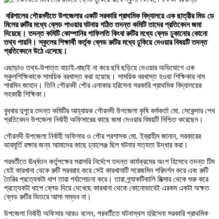
বরিশালের গৌরনদীতে উপজেলার একটি সরকারি প্রাথমিক বিদ্যালয়ে এক ছাত্রীর মিড ডে
মিলের রুটির মধ্যে ব্লেড পাওয়ার ঘটনায় গঠিত তদন্ত কমিটি তাদের প্রতিবেদন জমা
দিয়েছে। তদন্ত কমিটি কোম্পানির গাফিলতি কিংবা রুটির মধ্যে ব্লেড ঢুকানোর কোনো
তথ্য পায়নি। স্কুলের শিক্ষার্থী কর্তৃক ব্লেড রুটির মধ্যে ঢুকিয়ে দেওয়ার বিষয়টি তদন্ত
প্রতিবেদনে উঠে এসেছে।
এছাড়াও তথ্য-উপাত্ত যাচাই-বাছাই না করে ছবি ছড়িয়ে দেওয়ার অভিযোগে এক
স্কুলশিক্ষিকাকে সাময়িক বরখাস্ত করা হয়েছে। সাময়িক বরখাস্ত হওয়া শিক্ষিকার নাম
শারমিন জাহান। তিনি গৌরনদী পৌর এলাকার হরিসেনা সরকারি প্রাথমিক বিদ্যালয়ের
সহকারী শিক্ষিকা।
বুধবার দুপুরে তদন্ত কমিটির আহ্বায়ক গৌরনদী উপজেলা কৃষি কর্মকর্তা মো. সেকেন্দার শেখ
প্রতিবেদন উপজেলা নির্বাহী অফিসারের কাছে জমা দেওয়ার বিষয়টি নিশ্চিত করেছেন।
গৌরনদী উপজেলা নির্বাহী অফিসার ও পৌর প্রশাসক মো. ইব্রাহীম জানান, সরকারের
ভাবমূর্তি রক্ষার জন্য আমাদের কাছে চ্যালেঞ্জ ছিল ঘটনার সত্যতা উদ্ধার করা।
পরবর্তীতে ঊর্ধ্বতন কর্তৃপক্ষের সরাসরি নির্দেশে তদন্ত কার্যক্রমের অংশ হিসেবে তদন্ত টিম
যেই কারখানা থেকে রুটি সরবরাহ করে সেই কারখানাটি সরেজমিন পরিদর্শন করে এবং রুটি
তৈরির প্রত্যেকটা ধাপ তারা পর্যালোচনা করে। তারা প্র্যাকটিকালি মিক্সার থেকে শুরু করে
প্রত্যেকটা ধাপে ব্লেড দিয়ে দেখেছে কারখানা থেকে কোনোভাবেই এরকম একটা অক্ষত
ব্লেড রুটির ভিতরে আসা সম্ভব না।
উপজেলা নির্বাহী অফিসার আরও বলেন, পরবর্তীতে ঘটনাস্থল হরিসেনা সরকারি প্রাথমিক