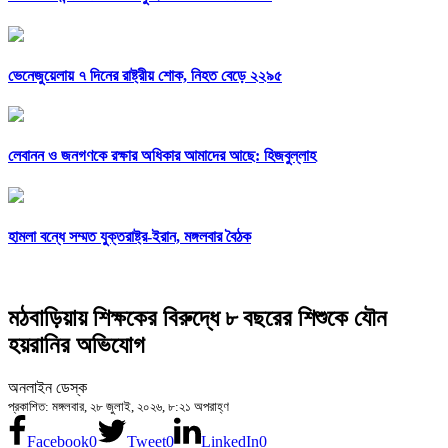
ভেনেজুয়েলায় ৭ দিনের রাষ্ট্রীয় শোক, নিহত বেড়ে ২২৯৫
লেবানন ও জনগণকে রক্ষার অধিকার আমাদের আছে: হিজবুল্লাহ
হামলা বন্ধে সম্মত যুক্তরাষ্ট্র-ইরান, মঙ্গলবার বৈঠক
মঠবাড়িয়ায় শিক্ষকের বিরুদ্ধে ৮ বছরের শিশুকে যৌন
হয়রানির অভিযোগ
অনলাইন ডেস্ক
প্রকাশিত: মঙ্গলবার, ২৮ জুলাই, ২০২৬, ৮:২১ অপরাহ্ণ
Facebook
0
Tweet
0
LinkedIn
0