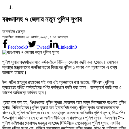
বরগুনাসহ ৭ জেলায় নতুন পুলিশ সুপার
অনলাইন ডেস্ক
প্রকাশিত: সোমবার, ২৫ আগস্ট, ২০২৫, ৭:৩৫ অপরাহ্ণ
Facebook
0
Tweet
0
LinkedIn
0
পুলিশ সুপার পদমর্যাদার সাত কর্মকর্তাকে বিভিন্ন জেলায় বদলি করা হয়েছে। সোমবার
স্বরাষ্ট্র মন্ত্রণালয়ের জননিরাপত্তা বিভাগের পুলিশ-১ শাখার এক প্রজ্ঞাপনে এ তথ্য
জানানো হয়েছে।
উপ-সচিব মাহবুবুর রহমানের সই করা ওই প্রজ্ঞাপনে বলা হয়েছে, বিসিএস (পুলিশ)
ক্যাডারের বর্ণিত কর্মকর্তাদের বর্ণিত কর্মস্থলে বদলি করা হলো। জনস্বার্থে জারি করা এ
আদেশ অবিলম্বে কার্যকর হবে।
প্রজ্ঞাপনে বলা হয়, শিল্পাঞ্চলের পুলিশ সুপার মোহাম্মদ আল মামুন শিকদারকে বরগুনার পুলিশ
সুপার, পিবিআইয়ের (পুলিশ ব্যুরো অব ইনভেস্টিগেশন) পুলিশ সুপার আসাদুজ্জামানকে
বাগেরহাট, পুলিশ অধিদপ্তরের মো. মেনহাজুল আলমকে নরসিংদীর পুলিশ সুপার, ডিএমপির
উপ-পুলিশ কমিশনার মোহাম্মদ জসীম উদ্দিনকে নারায়ণগঞ্জের পুলিশ সুপার, ডিএমপির উপ-
পুলিশ কমিশনার মোহাম্মদ মনজুর আহমেদ সিদ্দিকীকে মেহেরপুরের পুলিশ সুপার, এসবির
বিশেষ পুলিশ সুপার মো. রবিউল ইসলামকে নড়াইলের পুলিশ সুপার, হাইওয়ে পুলিশের পুলিশ