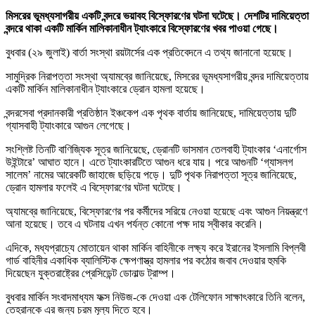
মিসরের ভূমধ্যসাগরীয় একটি বন্দরে ভয়াবহ বিস্ফোরণের ঘটনা ঘটেছে। দেশটির দামিয়েত্তা
বন্দরে থাকা একটি মার্কিন মালিকানাধীন ট্যাংকারে বিস্ফোরণের খবর পাওয়া গেছে।
বুধবার (২৯ জুলাই) বার্তা সংস্থা রয়টার্সের এক প্রতিবেদনে এ তথ্য জানানো হয়েছে।
সামুদ্রিক নিরাপত্তা সংস্থা অ্যামব্রে জানিয়েছে, মিসরের ভূমধ্যসাগরীয় বন্দর দামিয়েত্তায়
একটি মার্কিন মালিকানাধীন ট্যাংকারে ড্রোন হামলা হয়েছে।
বন্দরসেবা প্রদানকারী প্রতিষ্ঠান ইঞ্চকেপ এক পৃথক বার্তায় জানিয়েছে, দামিয়েত্তায় দুটি
গ্যাসবাহী ট্যাংকারে আগুন লেগেছে।
সংশ্লিষ্ট তিনটি বাণিজ্যিক সূত্র জানিয়েছে, ড্রোনটি ভাসমান তেলবাহী ট্যাংকার ‘এনার্গোস
উইন্টারে’ আঘাত হানে। এতে ট্যাংকারটিতে আগুন ধরে যায়। পরে আগুনটি ‘গ্যাসলগ
সালেম’ নামের আরেকটি জাহাজে ছড়িয়ে পড়ে। দুটি পৃথক নিরাপত্তা সূত্র জানিয়েছে,
ড্রোন হামলার ফলেই এ বিস্ফোরণের ঘটনা ঘটেছে।
অ্যামব্রে জানিয়েছে, বিস্ফোরণের পর কর্মীদের সরিয়ে নেওয়া হয়েছে এবং আগুন নিয়ন্ত্রণে
আনা হয়েছে। তবে এ ঘটনায় এখন পর্যন্ত কোনো পক্ষ দায় স্বীকার করেনি।
এদিকে, মধ্যপ্রাচ্যে মোতায়েন থাকা মার্কিন বাহিনীকে লক্ষ্য করে ইরানের ইসলামি বিপ্লবী
গার্ড বাহিনীর একাধিক ব্যালিস্টিক ক্ষেপণাস্ত্র হামলার পর কঠোর জবাব দেওয়ার হুমকি
দিয়েছেন যুক্তরাষ্ট্রের প্রেসিডেন্ট ডোনাল্ড ট্রাম্প।
বুধবার মার্কিন সংবাদমাধ্যম ফক্স নিউজ-কে দেওয়া এক টেলিফোন সাক্ষাৎকারে তিনি বলেন,
তেহরানকে এর জন্য চরম মূল্য দিতে হবে।