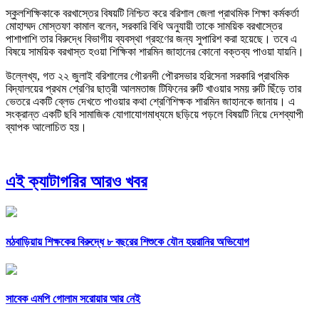
স্কুলশিক্ষিকাকে বরখাস্তের বিষয়টি নিশ্চিত করে বরিশাল জেলা প্রাথমিক শিক্ষা কর্মকর্তা
মোহাম্মদ মোস্তফা কামাল বলেন, সরকারি বিধি অনুযায়ী তাকে সাময়িক বরখাস্তের
পাশাপাশি তার বিরুদ্ধে বিভাগীয় ব্যবস্থা গ্রহণের জন্য সুপারিশ করা হয়েছে। তবে এ
বিষয়ে সাময়িক বরখাস্ত হওয়া শিক্ষিকা শারমিন জাহানের কোনো বক্তব্য পাওয়া যায়নি।
উল্লেখ্য, গত ২২ জুলাই বরিশালের গৌরনদী পৌরসভার হরিসেনা সরকারি প্রাথমিক
বিদ্যালয়ের প্রথম শ্রেণির ছাত্রী আলমতাজ টিফিনের রুটি খাওয়ার সময় রুটি ছিঁড়ে তার
ভেতরে একটি ব্লেড দেখতে পাওয়ার কথা শ্রেণিশিক্ষক শারমিন জাহানকে জানায়। এ
সংক্রান্ত একটি ছবি সামাজিক যোগাযোগমাধ্যমে ছড়িয়ে পড়লে বিষয়টি নিয়ে দেশব্যাপী
ব্যাপক আলোচিত হয়।
এই ক্যাটাগরির আরও খবর
মঠবাড়িয়ায় শিক্ষকের বিরুদ্ধে ৮ বছরের শিশুকে যৌন হয়রানির অভিযোগ
সাবেক এমপি গোলাম সরোয়ার আর নেই