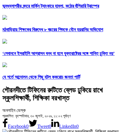
ভূমধ্যসাগরীয় বন্দরে মার্কিন ট্যাংকারে হামলা, কঠোর হুঁশিয়ারি ট্রাম্পের
মঠবাড়িয়ায় শিক্ষকের বিরুদ্ধে ৮ বছরের শিশুকে যৌন হয়রানির অভিযোগ
‘লেবাননে ইসরাইলি আগ্রাসন বন্ধ না হলে যুক্তরাষ্ট্রের সঙ্গে শান্তি চুক্তি নয়’
যে শর্তে আন্দোলন থেকে পিছু হটল ককরোচ জনতা পার্টি
গৌরনদীতে টিফিনের রুটিতে ব্লেড ঢুকিয়ে রাখে
স্কুলশিক্ষার্থী, শিক্ষিকা বরখাস্ত
অনলাইন ডেস্ক
প্রকাশিত: বৃহস্পতিবার, ৩০ জুলাই, ২০২৬, ১১:০২ পূর্বাহ্ণ
Facebook
0
Tweet
0
LinkedIn
0