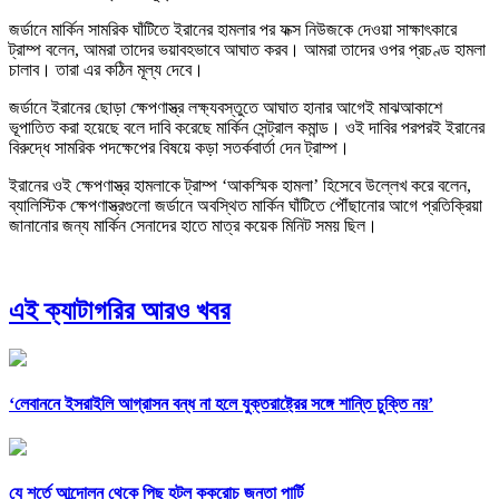
জর্ডানে মার্কিন সামরিক ঘাঁটিতে ইরানের হামলার পর ফক্স নিউজকে দেওয়া সাক্ষাৎকারে
ট্রাম্প বলেন, আমরা তাদের ভয়াবহভাবে আঘাত করব। আমরা তাদের ওপর প্রচণ্ড হামলা
চালাব। তারা এর কঠিন মূল্য দেবে।
জর্ডানে ইরানের ছোড়া ক্ষেপণাস্ত্র লক্ষ্যবস্তুতে আঘাত হানার আগেই মাঝআকাশে
ভূপাতিত করা হয়েছে বলে দাবি করেছে মার্কিন সেন্ট্রাল কমান্ড। ওই দাবির পরপরই ইরানের
বিরুদ্ধে সামরিক পদক্ষেপের বিষয়ে কড়া সতর্কবার্তা দেন ট্রাম্প।
ইরানের ওই ক্ষেপণাস্ত্র হামলাকে ট্রাম্প ‘আকস্মিক হামলা’ হিসেবে উল্লেখ করে বলেন,
ব্যালিস্টিক ক্ষেপণাস্ত্রগুলো জর্ডানে অবস্থিত মার্কিন ঘাঁটিতে পৌঁছানোর আগে প্রতিক্রিয়া
জানানোর জন্য মার্কিন সেনাদের হাতে মাত্র কয়েক মিনিট সময় ছিল।
এই ক্যাটাগরির আরও খবর
‘লেবাননে ইসরাইলি আগ্রাসন বন্ধ না হলে যুক্তরাষ্ট্রের সঙ্গে শান্তি চুক্তি নয়’
যে শর্তে আন্দোলন থেকে পিছু হটল ককরোচ জনতা পার্টি