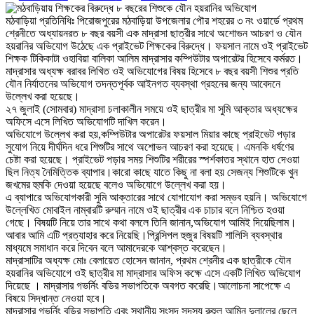
মঠবাড়িয়া প্রতিনিধিঃ পিরোজপুরের মঠবাড়িয়া উপজেলার পৌর শহরের ৩ নং ওয়ার্ডে প্রথম
শ্রেনীতে অধ্যায়নরত ৮ বছর বয়সী এক মাদ্রাসা ছাত্রীর সাথে অশোভন আচরণ ও যৌন
হয়রানির অভিযোগ উঠেছে এক প্রাইভেট শিক্ষকের বিরুদ্ধে। ফয়সাল নামে ওই প্রাইভেট
শিক্ষক টিকিকাটা ওহাবিয়া বালিকা আলিম মাদ্রাসার কম্পিউটার অপারেটর হিসেবে কর্মরত।
মাদ্রাসার অধ্যক্ষ বরাবর লিখিত ওই অভিযোগের বিষয় হিসেবে ৮ বছর বয়সী শিশুর প্রতি
যৌন নির্যাতনের অভিযোগ তদন্তপূর্বক আইনগত ব্যবস্থা গ্রহনের জন্য আবেদনে
উল্লেখ করা হয়েছে।
২৭ জুলাই (সোমবার) মাদ্রাসা চলাকালীন সময়ে ওই ছাত্রীর মা সুমি আক্তার অধ্যক্ষের
অফিসে এসে লিখিত অভিযোগটি দাখিল করেন।
অভিযোগে উল্লেখ করা হয়,কম্পিউটার অপারেটর ফয়সাল মিয়ার কাছে প্রাইভেট পড়ার
সুযোগ নিয়ে দীর্ঘদিন ধরে শিশুটির সাথে অশোভন আচরণ করা হয়েছে। এমনকি ধর্ষণের
চেষ্টা করা হয়েছে। প্রাইভেট পড়ার সময় শিশুটির শরীরের স্পর্শকাতর স্থানে হাত দেওয়া
ছিল নিত্য নৈমিত্তিক ব্যাপার।কারো কাছে যাতে কিছু না বলা হয় সেজন্য শিশুটিকে খুন
জখমের হুমকি দেওয়া হয়েছে বলেও অভিযোগে উল্লেখ করা হয়।
এ ব্যাপারে অভিযোগকারী সুমি আক্তারের সাথে যোগাযোগ করা সম্ভব হয়নি। অভিযোগে
উল্লেখিত মোবাইল নাম্বারটি রুম্মান নামে ওই ছাত্রীর এক চাচার বলে নিশ্চিত হওয়া
গেছে। বিষয়টি নিয়ে তার সাথে কথা বললে তিনি জানান,অভিযোগ আমিই দিয়েছিলাম।
আবার আমি এটি প্রত্যাহার করে নিয়েছি।প্রিন্সিপল হুজুর বিষয়টি শালিসি ব্যবস্থার
মাধ্যমে সমাধান করে দিবেন বলে আমাদেরকে আশ্বস্ত করেছেন।
মাদ্রাসাটির অধ্যক্ষ মোঃ বেলায়েত হোসেন জানান, প্রথম শ্রেনীর এক ছাত্রীকে যৌন
হয়রানির অভিযোগে ওই ছাত্রীর মা মাদ্রাসার অফিস কক্ষে এসে একটি লিখিত অভিযোগ
দিয়েছে । মাদ্রাসার গভর্নিং বডির সভাপতিকে অবগত করেছি।আলোচনা সাপেক্ষে এ
বিষয়ে সিদ্ধান্ত নেওয়া হবে।
মাদ্রাসার গভর্নিং বডির সভাপতি এবং স্থানীয় সংসদ সদস্য রুহুল আমিন দুলালের ছেলে