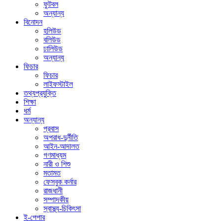
ফুটবল
অন্যান্য
বিনোদন
হলিউড
বলিউড
ঢালিউড
অন্যান্য
ফিচার
ফিচার
লাইফস্টাইল
তথ্যপ্রযুক্তি
শিক্ষা
ধর্ম
অন্যান্য
প্রবাস
অপরাধ-দুর্নীতি
আইন-আদালত
গণমাধ্যম
নারী ও শিশু
মতামত
ফেসবুক কর্নার
রাজধানী
সম্পাদকীয়
স্বাস্থ্য-চিকিৎসা
ই-পেপার