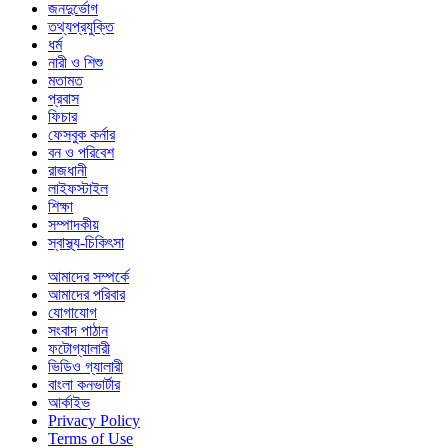
জনদুর্ভোগ
তথ্যপ্রযুক্তি
ধর্ম
নারী ও শিশু
মতামত
প্রবাস
ফিচার
ফেসবুক কর্নার
বন ও পরিবেশ
রাজধানী
লাইফস্টাইল
শিক্ষা
সম্পাদকীয়
স্বাস্থ্য-চিকিৎসা
আমাদের সম্পর্কে
আমাদের পরিবার
যোগাযোগ
সংবাদ পাঠান
ফটোগ্যালারী
ভিডিও গ্যালারী
বাংলা কনভার্টার
আর্কাইভ
Privacy Policy
Terms of Use