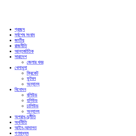
প্রচ্ছদ
সর্বশেষ সংবাদ
জাতীয়
রাজনীতি
আন্তর্জাতিক
সারাদেশ
জেলার খবর
খেলাধুলা
ক্রিকেট
ফুটবল
অন্যান্য
বিনোদন
বলিউড
হলিউড
ঢালিউড
অন্যান্য
অপরাধ-দুর্নীতি
অর্থনীতি
আইন-আদালত
গণমাধ্যম