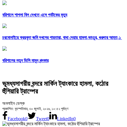
বরিশালে শাপলা বিল দেখতে এসে পর্যটকের মৃত্যু
চরমোনাইয়ে ক্রয়কৃত জমি দখলের পায়তারা, বাধা দেয়ায় হামলা-ভাংচুর, গুরুতর আহত-১
বরিশালের নতুন ডিসি মামুন খন্দকার
ভূমধ্যসাগরীয় বন্দরে মার্কিন ট্যাংকারে হামলা, কঠোর
হুঁশিয়ারি ট্রাম্পের
অনলাইন ডেস্ক
প্রকাশিত: বৃহস্পতিবার, ৩০ জুলাই, ২০২৬, ১০:৫২ পূর্বাহ্ণ
Facebook
0
Tweet
0
LinkedIn
0