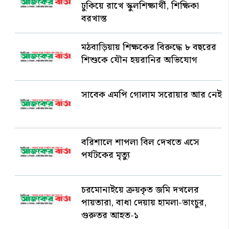
ঢুকিয়ে রাখে স্কুলশিক্ষার্থী, শিক্ষিকা
বরখাস্ত
মঠবাড়িয়ায় শিক্ষকের বিরুদ্ধে ৮ বছরের
শিশুকে যৌন হয়রানির অভিযোগ
সাবেক এমপি গোলাম সরোয়ার আর নেই
বরিশালে শাপলা বিল দেখতে এসে
পর্যটকের মৃত্যু
চরমোনাইয়ে ক্রয়কৃত জমি দখলের
পায়তারা, বাধা দেয়ায় হামলা-ভাংচুর,
গুরুতর আহত-১