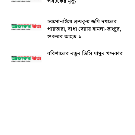
পর্যটকের মৃত্যু
চরমোনাইয়ে ক্রয়কৃত জমি দখলের
পায়তারা, বাধা দেয়ায় হামলা-ভাংচুর,
গুরুতর আহত-১
বরিশালের নতুন ডিসি মামুন খন্দকার