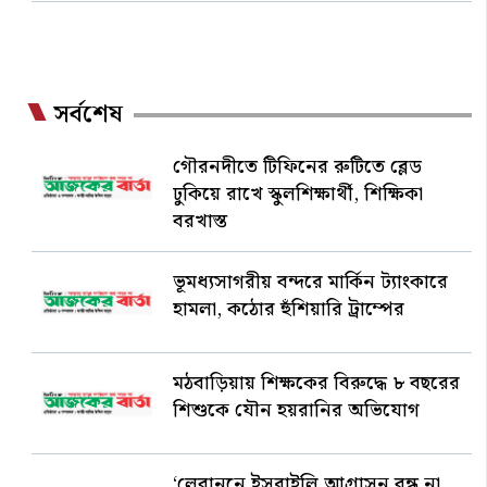
সর্বশেষ
গৌরনদীতে টিফিনের রুটিতে ব্লেড
ঢুকিয়ে রাখে স্কুলশিক্ষার্থী, শিক্ষিকা
বরখাস্ত
ভূমধ্যসাগরীয় বন্দরে মার্কিন ট্যাংকারে
হামলা, কঠোর হুঁশিয়ারি ট্রাম্পের
মঠবাড়িয়ায় শিক্ষকের বিরুদ্ধে ৮ বছরের
শিশুকে যৌন হয়রানির অভিযোগ
‘লেবাননে ইসরাইলি আগ্রাসন বন্ধ না