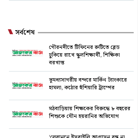
সর্বশেষ
গৌরনদীতে টিফিনের রুটিতে ব্লেড
ঢুকিয়ে রাখে স্কুলশিক্ষার্থী, শিক্ষিকা
বরখাস্ত
ভূমধ্যসাগরীয় বন্দরে মার্কিন ট্যাংকারে
হামলা, কঠোর হুঁশিয়ারি ট্রাম্পের
মঠবাড়িয়ায় শিক্ষকের বিরুদ্ধে ৮ বছরের
শিশুকে যৌন হয়রানির অভিযোগ
‘লেবাননে ইসরাইলি আগ্রাসন বন্ধ না