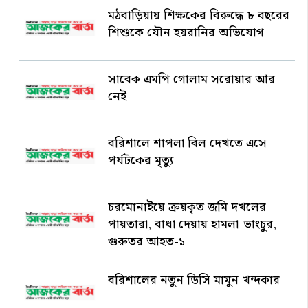
মঠবাড়িয়ায় শিক্ষকের বিরুদ্ধে ৮ বছরের
শিশুকে যৌন হয়রানির অভিযোগ
সাবেক এমপি গোলাম সরোয়ার আর
নেই
বরিশালে শাপলা বিল দেখতে এসে
পর্যটকের মৃত্যু
চরমোনাইয়ে ক্রয়কৃত জমি দখলের
পায়তারা, বাধা দেয়ায় হামলা-ভাংচুর,
গুরুতর আহত-১
বরিশালের নতুন ডিসি মামুন খন্দকার