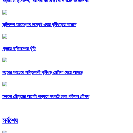
মধ্যরাতে ভূমিকম্প, মিয়ানমারের সঙ্গে কেঁপে উঠল বাংলাদেশও
ভূমিকম্প আতঙ্কের মধ্যেই এবার ঘূর্ণিঝড়ের আভাস
পুনরায় ভূমিকম্পের ঝুঁকি
বছরের সবচেয়ে শক্তিশালী ঘূর্ণিঝড় মেলিসা ধেয়ে আসছে
শুকনো মৌসুমের আগেই নাব্যতা সংকটে ঢাকা-বরিশাল নৌপথ
সর্বশেষ