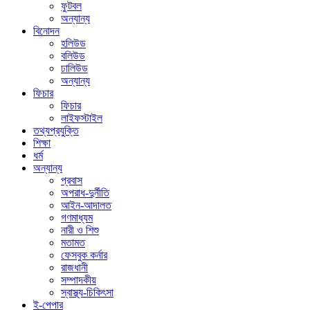
ফুটবল
অন্যান্য
বিনোদন
হলিউড
বলিউড
ঢালিউড
অন্যান্য
ফিচার
ফিচার
লাইফস্টাইল
তথ্যপ্রযুক্তি
শিক্ষা
ধর্ম
অন্যান্য
প্রবাস
অপরাধ-দুর্নীতি
আইন-আদালত
গণমাধ্যম
নারী ও শিশু
মতামত
ফেসবুক কর্নার
রাজধানী
সম্পাদকীয়
স্বাস্থ্য-চিকিৎসা
ই-পেপার