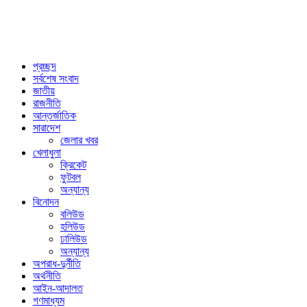
প্রচ্ছদ
সর্বশেষ সংবাদ
জাতীয়
রাজনীতি
আন্তর্জাতিক
সারাদেশ
জেলার খবর
খেলাধুলা
ক্রিকেট
ফুটবল
অন্যান্য
বিনোদন
বলিউড
হলিউড
ঢালিউড
অন্যান্য
অপরাধ-দুর্নীতি
অর্থনীতি
আইন-আদালত
গণমাধ্যম