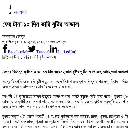
আবহাওয়া
ফের টানা ১০ দিন ভারি বৃষ্টির আভাস
অনলাইন ডেস্ক
প্রকাশিত: বুধবার, ২৩ জুলাই, ২০২৫, ১০:৩৩ অপরাহ্ণ
Facebook
0
Tweet
0
LinkedIn
0
—-
দেশের বিভিন্ন স্থানে আরও ১০ দিন বজ্রসহ ভারি বৃষ্টির পূর্বাভাস দিয়েছে আবহাওয়া অধিদ
সংস্থাটি জানিয়েছে, মৌসুমী বায়ুর অক্ষের বর্ধিতাংশ রাজস্থান, উত্তর প্রদেশ, বিহার, পশ্
এবং উত্তর বঙ্গোপসাগরে মাঝারি অবস্থায় রয়েছে।
আগামী ২৪ জুলাইয়ের মধ্যে উত্তর বঙ্গোপসাগরে একটি লঘুচাপ সৃষ্টি হতে পারে। বুধবার (২৩ 
জায়গায় অস্থায়ীভাবে দমকা হাওয়াসহ হালকা থেকে মাঝারি ধরনের বৃষ্টি বা বজ্রবৃষ্টি হতে 
এবং রাতের তাপমাত্রা প্রায় অপরিবর্তিত থাকতে পারে।
বুধবার সন্ধ্যা ৬টা থেকে পরবর্তী ২৪ ঘণ্টার পূর্বাভাসে বলা হয়েছে, ঢাকা, খুলনা, চট্টগ্র
পারে। সেই সঙ্গে ঢাকা, খুলনা, চট্টগ্রাম ও সিলেট বিভাগের কোথাও কোথাও মাঝারি ধরনের ভা
রংপুর, রাজশাহী, খুলনা, বরিশাল ও চট্টগ্রাম বিভাগের অধিকাংশ জায়গায় এবং ঢাকা, ময়মনসি