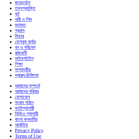
জনদুর্ভোগ
তথ্যপ্রযুক্তি
ধর্ম
নারী ও শিশু
মতামত
প্রবাস
ফিচার
ফেসবুক কর্নার
বন ও পরিবেশ
রাজধানী
লাইফস্টাইল
শিক্ষা
সম্পাদকীয়
স্বাস্থ্য-চিকিৎসা
আমাদের সম্পর্কে
আমাদের পরিবার
যোগাযোগ
সংবাদ পাঠান
ফটোগ্যালারী
ভিডিও গ্যালারী
বাংলা কনভার্টার
আর্কাইভ
Privacy Policy
Terms of Use