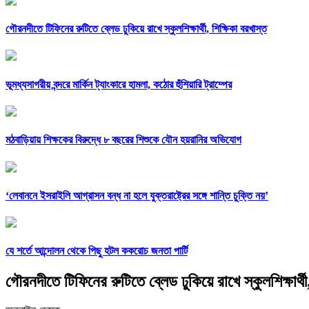
গৌরনদীতে টিফিনের রুটিতে ব্লেড ঢুকিয়ে রাখে স্কুলশিক্ষার্থী, শিক্ষিকা বরখাস্ত
ভূমধ্যসাগরীয় বন্দরে মার্কিন ট্যাংকারে হামলা, কঠোর হুঁশিয়ারি ট্রাম্পের
মঠবাড়িয়ায় শিক্ষকের বিরুদ্ধে ৮ বছরের শিশুকে যৌন হয়রানির অভিযোগ
‘লেবাননে ইসরাইলি আগ্রাসন বন্ধ না হলে যুক্তরাষ্ট্রের সঙ্গে শান্তি চুক্তি নয়’
যে শর্তে আন্দোলন থেকে পিছু হটল ককরোচ জনতা পার্টি
গৌরনদীতে টিফিনের রুটিতে ব্লেড ঢুকিয়ে রাখে স্কুলশিক্ষার্থী