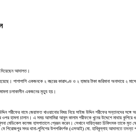
বন
ড দিয়েছেন আদালত।
 হয়েছে। পাশাপাশি একজনকে ২ বছরের কারাদণ্ড ও ২ হাজার টাকা জরিমানা অনাদায়ে ২ মাস
মামলা চলাকালীন একজনের মৃত্যু হয়।
জ উদ্দিন শরীফের নামে জেয়াফত খাওয়ানোর বিষয় নিয়ে সাইজ উদ্দিন শরীফের সন্তানদের সঙ্
র হামলা চালান। এ সময় আসামিরা আবুল কালাম শরীফকে খুনের উদ্দেশে মাথায় কুপিয়ে গুরু
 খুলনা মেডিকেল কলেজ হাসপাতালে প্রেরন করেন। সেখানে দায়িত্বরত চিকিৎসক তাকে মৃত 
মে পিরোজপুর সদর থানা-পুলিশের উপপরিদর্শক (এসআই) মো. হাবিবুল্লাহ আদালতে তদন্ত প