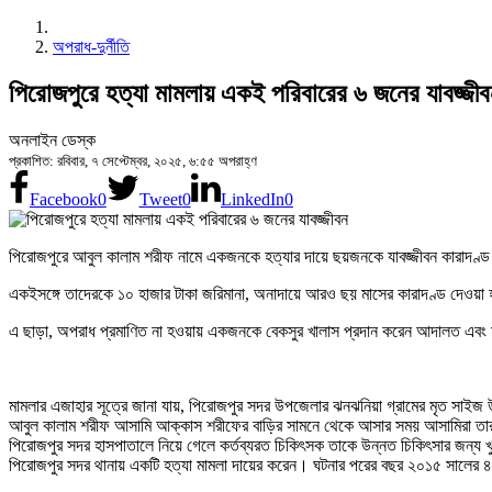
অপরাধ-দুর্নীতি
পিরোজপুরে হত্যা মামলায় একই পরিবারের ৬ জনের যাবজ্জী
অনলাইন ডেস্ক
প্রকাশিত: রবিবার, ৭ সেপ্টেম্বর, ২০২৫, ৬:৫৫ অপরাহ্ণ
Facebook
0
Tweet
0
LinkedIn
0
পিরোজপুরে আবুল কালাম শরীফ নামে একজনকে হত্যার দায়ে ছয়জনকে যাবজ্জীবন কারাদণ্
একইসঙ্গে তাদেরকে ১০ হাজার টাকা জরিমানা, অনাদায়ে আরও ছয় মাসের কারাদণ্ড দেওয়া
এ ছাড়া, অপরাধ প্রমাণিত না হওয়ায় একজনকে বেকসুর খালাস প্রদান করেন আদালত এবং 
মামলার এজাহার সূত্রে জানা যায়, পিরোজপুর সদর উপজেলার ঝনঝনিয়া গ্রামের মৃত সাই
আবুল কালাম শরীফ আসামি আক্কাস শরীফের বাড়ির সামনে থেকে আসার সময় আসামিরা তার ওপ
পিরোজপুর সদর হাসপাতালে নিয়ে গেলে কর্তব্যরত চিকিৎসক তাকে উন্নত চিকিৎসার জন্য
পিরোজপুর সদর থানায় একটি হত্যা মামলা দায়ের করেন। ঘটনার পরের বছর ২০১৫ সালের ৪ 