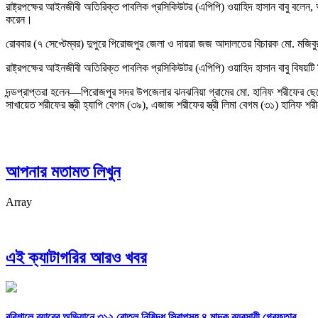
‎রাষ্ট্রপক্ষের আইনজীবী অতিরিক্ত পাবলিক প্রসিকিউটর (এপিপি) ওয়াহিদ হাসান বাবু 
করেন।
রোববার (৭ সেপ্টেম্বর) দুপুরে পিরোজপুর জেলা ও দায়রা জজ আদালতের বিচারক মো. মজ
‎রাষ্ট্রপক্ষের আইনজীবী অতিরিক্ত পাবলিক প্রসিকিউটর (এপিপি) ওয়াহিদ হাসান বাবু বিষয়ট
‎দন্ডপ্রাপ্তরা হলেন—পিরোজপুর সদর উপজেলার ঝনঝনিয়া গ্রামের মো. হানিফ শরীফের ছ
সাখায়েত শরীফের স্ত্রী হ্যাপি বেগম (৩৯), এজাজ শরীফের স্ত্রী লিমা বেগম (৩১) হানি
আপনার মতামত লিখুন
Array
এই ক্যাটাগরির আরও খবর
বরিশালে র‍্যাবের অভিযানে ৩১২ বোতল নিষিদ্ধ সিরাপসহ ৪ মাদক ব্যবসায়ী গ্রেফতার