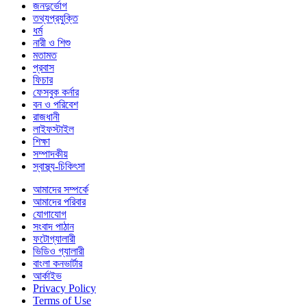
জনদুর্ভোগ
তথ্যপ্রযুক্তি
ধর্ম
নারী ও শিশু
মতামত
প্রবাস
ফিচার
ফেসবুক কর্নার
বন ও পরিবেশ
রাজধানী
লাইফস্টাইল
শিক্ষা
সম্পাদকীয়
স্বাস্থ্য-চিকিৎসা
আমাদের সম্পর্কে
আমাদের পরিবার
যোগাযোগ
সংবাদ পাঠান
ফটোগ্যালারী
ভিডিও গ্যালারী
বাংলা কনভার্টার
আর্কাইভ
Privacy Policy
Terms of Use