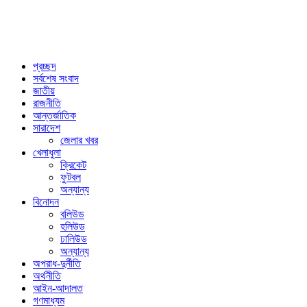
প্রচ্ছদ
সর্বশেষ সংবাদ
জাতীয়
রাজনীতি
আন্তর্জাতিক
সারাদেশ
জেলার খবর
খেলাধুলা
ক্রিকেট
ফুটবল
অন্যান্য
বিনোদন
বলিউড
হলিউড
ঢালিউড
অন্যান্য
অপরাধ-দুর্নীতি
অর্থনীতি
আইন-আদালত
গণমাধ্যম