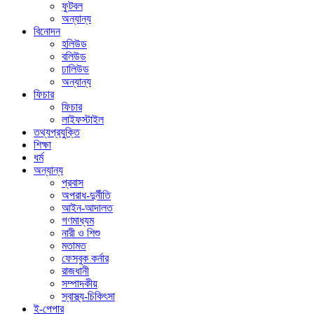
ফুটবল
অন্যান্য
বিনোদন
হলিউড
বলিউড
ঢালিউড
অন্যান্য
ফিচার
ফিচার
লাইফস্টাইল
তথ্যপ্রযুক্তি
শিক্ষা
ধর্ম
অন্যান্য
প্রবাস
অপরাধ-দুর্নীতি
আইন-আদালত
গণমাধ্যম
নারী ও শিশু
মতামত
ফেসবুক কর্নার
রাজধানী
সম্পাদকীয়
স্বাস্থ্য-চিকিৎসা
ই-পেপার