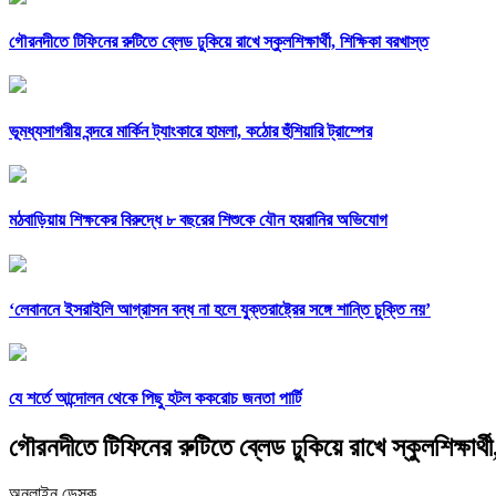
গৌরনদীতে টিফিনের রুটিতে ব্লেড ঢুকিয়ে রাখে স্কুলশিক্ষার্থী, শিক্ষিকা বরখাস্ত
ভূমধ্যসাগরীয় বন্দরে মার্কিন ট্যাংকারে হামলা, কঠোর হুঁশিয়ারি ট্রাম্পের
মঠবাড়িয়ায় শিক্ষকের বিরুদ্ধে ৮ বছরের শিশুকে যৌন হয়রানির অভিযোগ
‘লেবাননে ইসরাইলি আগ্রাসন বন্ধ না হলে যুক্তরাষ্ট্রের সঙ্গে শান্তি চুক্তি নয়’
যে শর্তে আন্দোলন থেকে পিছু হটল ককরোচ জনতা পার্টি
গৌরনদীতে টিফিনের রুটিতে ব্লেড ঢুকিয়ে রাখে স্কুলশিক্ষার্থী
অনলাইন ডেস্ক