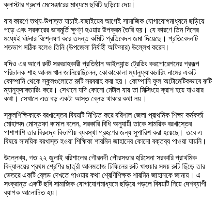
ক্লাস্টার গ্রুপে মেসেঞ্জারের মাধ্যমে ছবিটি ছড়িয়ে দেয়।
যার কারণে তথ্য-উপাত্ত যাচাই-বাছাইয়ের আগেই সামাজিক যোগাযোগমাধ্যমে ছড়িয়ে
পড়ে এবং সরকারের ভাবমূর্তি ক্ষুণ্ণ হওয়ার উপক্রম তৈরি হয়। যে কারণে তিন দিনের
মধ্যেই ঘটনার বিশ্লেষণ করে তদন্ত কমিটি প্রতিবেদন জমা দিয়েছে। প্রতিবেদনটি
শতভাগ সঠিক বলেও তিনি (উপজেলা নির্বাহী অফিসার) উল্লেখ করেন।
যদিও এর আগে রুটি সরবরাহকারী প্রতিষ্ঠান আইল্যান্ড ট্রেডিং করপোরেশনের প্রকল্প
পরিচালক শাহ আলম খান জানিয়েছিলেন, কোকাকোলা ম্যানুফ্যাকচারিং নামের একটি
কোম্পানি থেকে স্কুলগুলোতে রুটি সরবরাহ করা হয়। কোম্পানি ফুল অটোমেটিকভাবে রুটি
ম্যানুফ্যাকচারিং করে। সেখানে যদি কোনো মেটাল যায় তা মিক্সিংয়ে ক্রাশ হয়ে যাওয়ার
কথা। সেখানে এত বড় একটা আস্ত ব্লেড থাকার কথা নয়।
স্কুলশিক্ষিকাকে বরখাস্তের বিষয়টি নিশ্চিত করে বরিশাল জেলা প্রাথমিক শিক্ষা কর্মকর্তা
মোহাম্মদ মোস্তফা কামাল বলেন, সরকারি বিধি অনুযায়ী তাকে সাময়িক বরখাস্তের
পাশাপাশি তার বিরুদ্ধে বিভাগীয় ব্যবস্থা গ্রহণের জন্য সুপারিশ করা হয়েছে। তবে এ
বিষয়ে সাময়িক বরখাস্ত হওয়া শিক্ষিকা শারমিন জাহানের কোনো বক্তব্য পাওয়া যায়নি।
উল্লেখ্য, গত ২২ জুলাই বরিশালের গৌরনদী পৌরসভার হরিসেনা সরকারি প্রাথমিক
বিদ্যালয়ের প্রথম শ্রেণির ছাত্রী আলমতাজ টিফিনের রুটি খাওয়ার সময় রুটি ছিঁড়ে তার
ভেতরে একটি ব্লেড দেখতে পাওয়ার কথা শ্রেণিশিক্ষক শারমিন জাহানকে জানায়। এ
সংক্রান্ত একটি ছবি সামাজিক যোগাযোগমাধ্যমে ছড়িয়ে পড়লে বিষয়টি নিয়ে দেশব্যাপী
ব্যাপক আলোচিত হয়।