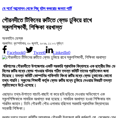
যে শর্তে আন্দোলন থেকে পিছু হটল ককরোচ জনতা পার্টি
গৌরনদীতে টিফিনের রুটিতে ব্লেড ঢুকিয়ে রাখে
স্কুলশিক্ষার্থী, শিক্ষিকা বরখাস্ত
অনলাইন ডেস্ক
প্রকাশিত: বৃহস্পতিবার, ৩০ জুলাই, ২০২৬, ১১:০২ পূর্বাহ্ণ
Facebook
0
Tweet
0
LinkedIn
0
বরিশালের গৌরনদীতে উপজেলার একটি সরকারি প্রাথমিক বিদ্যালয়ে এক ছাত্রীর মিড ডে
মিলের রুটির মধ্যে ব্লেড পাওয়ার ঘটনায় গঠিত তদন্ত কমিটি তাদের প্রতিবেদন জমা
দিয়েছে। তদন্ত কমিটি কোম্পানির গাফিলতি কিংবা রুটির মধ্যে ব্লেড ঢুকানোর কোনো
তথ্য পায়নি। স্কুলের শিক্ষার্থী কর্তৃক ব্লেড রুটির মধ্যে ঢুকিয়ে দেওয়ার বিষয়টি তদন্ত
প্রতিবেদনে উঠে এসেছে।
এছাড়াও তথ্য-উপাত্ত যাচাই-বাছাই না করে ছবি ছড়িয়ে দেওয়ার অভিযোগে এক
স্কুলশিক্ষিকাকে সাময়িক বরখাস্ত করা হয়েছে। সাময়িক বরখাস্ত হওয়া শিক্ষিকার নাম
শারমিন জাহান। তিনি গৌরনদী পৌর এলাকার হরিসেনা সরকারি প্রাথমিক বিদ্যালয়ের
সহকারী শিক্ষিকা।
বুধবার দুপুরে তদন্ত কমিটির আহ্বায়ক গৌরনদী উপজেলা কৃষি কর্মকর্তা মো. সেকেন্দার শেখ