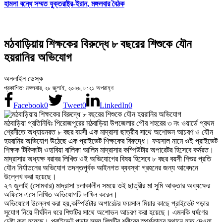
হামলা বন্ধে সম্মত যুক্তরাষ্ট্র-ইরান, মঙ্গলবার বৈঠক
মঠবাড়িয়ায় শিক্ষকের বিরুদ্ধে ৮ বছরের শিশুকে যৌন
হয়রানির অভিযোগ
অনলাইন ডেস্ক
প্রকাশিত: মঙ্গলবার, ২৮ জুলাই, ২০২৬, ৮:২১ অপরাহ্ণ
Facebook
0
Tweet
0
LinkedIn
0
মঠবাড়িয়া প্রতিনিধিঃ পিরোজপুরের মঠবাড়িয়া উপজেলার পৌর শহরের ৩ নং ওয়ার্ডে প্রথম
শ্রেনীতে অধ্যায়নরত ৮ বছর বয়সী এক মাদ্রাসা ছাত্রীর সাথে অশোভন আচরণ ও যৌন
হয়রানির অভিযোগ উঠেছে এক প্রাইভেট শিক্ষকের বিরুদ্ধে। ফয়সাল নামে ওই প্রাইভেট
শিক্ষক টিকিকাটা ওহাবিয়া বালিকা আলিম মাদ্রাসার কম্পিউটার অপারেটর হিসেবে কর্মরত।
মাদ্রাসার অধ্যক্ষ বরাবর লিখিত ওই অভিযোগের বিষয় হিসেবে ৮ বছর বয়সী শিশুর প্রতি
যৌন নির্যাতনের অভিযোগ তদন্তপূর্বক আইনগত ব্যবস্থা গ্রহনের জন্য আবেদনে
উল্লেখ করা হয়েছে।
২৭ জুলাই (সোমবার) মাদ্রাসা চলাকালীন সময়ে ওই ছাত্রীর মা সুমি আক্তার অধ্যক্ষের
অফিসে এসে লিখিত অভিযোগটি দাখিল করেন।
অভিযোগে উল্লেখ করা হয়,কম্পিউটার অপারেটর ফয়সাল মিয়ার কাছে প্রাইভেট পড়ার
সুযোগ নিয়ে দীর্ঘদিন ধরে শিশুটির সাথে অশোভন আচরণ করা হয়েছে। এমনকি ধর্ষণের
চেষ্টা করা হয়েছে। প্রাইভেট পড়ার সময় শিশুটির শরীরের স্পর্শকাতর স্থানে হাত দেওয়া