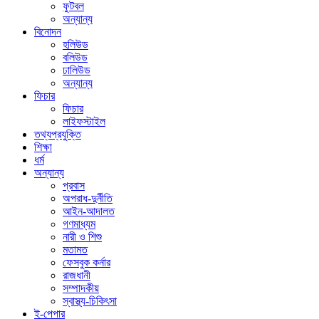
ফুটবল
অন্যান্য
বিনোদন
হলিউড
বলিউড
ঢালিউড
অন্যান্য
ফিচার
ফিচার
লাইফস্টাইল
তথ্যপ্রযুক্তি
শিক্ষা
ধর্ম
অন্যান্য
প্রবাস
অপরাধ-দুর্নীতি
আইন-আদালত
গণমাধ্যম
নারী ও শিশু
মতামত
ফেসবুক কর্নার
রাজধানী
সম্পাদকীয়
স্বাস্থ্য-চিকিৎসা
ই-পেপার