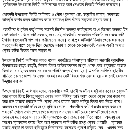
প্রতিবেদন উপজেলা নির্বাহী অফিসারের কাছে জমা দেওয়ার বিষয়টি নিশ্চিত করেছেন।
গৌরনদী উপজেলা নির্বাহী অফিসার ও পৌর প্রশাসক মো. ইব্রাহীম জানান, সরকারের
ভাবমূর্তি রক্ষার জন্য আমাদের কাছে চ্যালেঞ্জ ছিল ঘটনার সত্যতা উদ্ধার করা।
পরবর্তীতে ঊর্ধ্বতন কর্তৃপক্ষের সরাসরি নির্দেশে তদন্ত কার্যক্রমের অংশ হিসেবে তদন্ত টিম
যেই কারখানা থেকে রুটি সরবরাহ করে সেই কারখানাটি সরেজমিন পরিদর্শন করে এবং রুটি
তৈরির প্রত্যেকটা ধাপ তারা পর্যালোচনা করে। তারা প্র্যাকটিকালি মিক্সার থেকে শুরু করে
প্রত্যেকটা ধাপে ব্লেড দিয়ে দেখেছে কারখানা থেকে কোনোভাবেই এরকম একটা অক্ষত
ব্লেড রুটির ভিতরে আসা সম্ভব না।
উপজেলা নির্বাহী অফিসার আরও বলেন, পরবর্তীতে ঘটনাস্থল হরিসেনা সরকারি প্রাথমিক
বিদ্যালয়ের ছাত্র-ছাত্রী, শিক্ষক কিংবা অভিভাবকদের মধ্যে থেকে কেউ চক্রান্ত করেছে
কিনা তা যাচাইয়ের জন্য সব ধরনের পলিসি এপ্লাই করা হয়। এমনকি সংশ্লিষ্ট ছাত্রীর
বাড়িতে কোন কোম্পানির ব্লেড ব্যবহার হয় সেই বিষয়ে খবর নেওয়া হয় এবং সেই ব্লেডও
উদ্ধার করা হয়।
উপজেলা নির্বাহী অফিসার বলেন, একপর্যায়ে ওই ছাত্রী অবলীলায় স্বীকার করে যে ব্লেডটি
তার ব্যাগে ছিল; কিন্তু স্কুলে ব্লেড আনা নিষিদ্ধ তাই ব্যাগ থেকে ব্লেড বের করার পর
তার মনে হয়েছে ম্যাডাম যদি ব্লেড দেখে তাহলে তাকে শাস্তি কিংবা বকা দিতে পারে।
এজন্য সে ব্লেডটি রুটির মধ্যে লুকিয়ে ফেলে। পরবর্তীতে রুটি খাওয়ার জন্য যখন সে
প্যাকেট খোলে তখন পেছন থেকে জান্নাত নামের একটি মেয়ে ব্লেডটি দেখে ফেলে।
তখন সে মনে করে জান্নাত যদি ম্যাডামকে বলে তাহলে বকা দিতে পারে। এজন্য সে
আগেই ম্যাডামের কাছে গিয়ে বলে ম্যাডাম আমি রুটির মধ্যে ব্লেড পেয়েছি। ম্যাডাম
যাচাই-বাছাই না করেই ছবি তুলে শিক্ষকদের মেসেঞ্জার গ্রুপে ছড়িয়ে দেয়। এরপর সদর