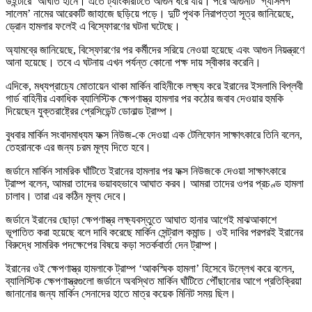
উইন্টারে’ আঘাত হানে। এতে ট্যাংকারটিতে আগুন ধরে যায়। পরে আগুনটি ‘গ্যাসলগ
সালেম’ নামের আরেকটি জাহাজে ছড়িয়ে পড়ে। দুটি পৃথক নিরাপত্তা সূত্র জানিয়েছে,
ড্রোন হামলার ফলেই এ বিস্ফোরণের ঘটনা ঘটেছে।
অ্যামব্রে জানিয়েছে, বিস্ফোরণের পর কর্মীদের সরিয়ে নেওয়া হয়েছে এবং আগুন নিয়ন্ত্রণে
আনা হয়েছে। তবে এ ঘটনায় এখন পর্যন্ত কোনো পক্ষ দায় স্বীকার করেনি।
এদিকে, মধ্যপ্রাচ্যে মোতায়েন থাকা মার্কিন বাহিনীকে লক্ষ্য করে ইরানের ইসলামি বিপ্লবী
গার্ড বাহিনীর একাধিক ব্যালিস্টিক ক্ষেপণাস্ত্র হামলার পর কঠোর জবাব দেওয়ার হুমকি
দিয়েছেন যুক্তরাষ্ট্রের প্রেসিডেন্ট ডোনাল্ড ট্রাম্প।
বুধবার মার্কিন সংবাদমাধ্যম ফক্স নিউজ-কে দেওয়া এক টেলিফোন সাক্ষাৎকারে তিনি বলেন,
তেহরানকে এর জন্য চরম মূল্য দিতে হবে।
জর্ডানে মার্কিন সামরিক ঘাঁটিতে ইরানের হামলার পর ফক্স নিউজকে দেওয়া সাক্ষাৎকারে
ট্রাম্প বলেন, আমরা তাদের ভয়াবহভাবে আঘাত করব। আমরা তাদের ওপর প্রচণ্ড হামলা
চালাব। তারা এর কঠিন মূল্য দেবে।
জর্ডানে ইরানের ছোড়া ক্ষেপণাস্ত্র লক্ষ্যবস্তুতে আঘাত হানার আগেই মাঝআকাশে
ভূপাতিত করা হয়েছে বলে দাবি করেছে মার্কিন সেন্ট্রাল কমান্ড। ওই দাবির পরপরই ইরানের
বিরুদ্ধে সামরিক পদক্ষেপের বিষয়ে কড়া সতর্কবার্তা দেন ট্রাম্প।
ইরানের ওই ক্ষেপণাস্ত্র হামলাকে ট্রাম্প ‘আকস্মিক হামলা’ হিসেবে উল্লেখ করে বলেন,
ব্যালিস্টিক ক্ষেপণাস্ত্রগুলো জর্ডানে অবস্থিত মার্কিন ঘাঁটিতে পৌঁছানোর আগে প্রতিক্রিয়া
জানানোর জন্য মার্কিন সেনাদের হাতে মাত্র কয়েক মিনিট সময় ছিল।