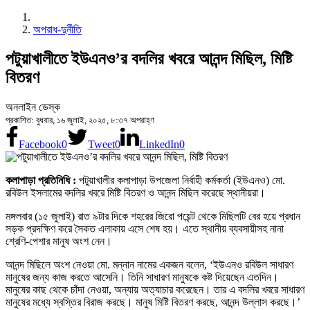
অপরাধ-দুর্নীতি
পটুয়াখালীতে ইউএনও’র বদলির খবরে আনন্দ মিছিল, মিষ্টি
বিতরণ
অনলাইন ডেস্ক
প্রকাশিত: বুধবার, ১৬ জুলাই, ২০২৫, ৮:৩৭ অপরাহ্ণ
Facebook
0
Tweet
0
LinkedIn
0
কলাপাড়া প্রতিনিধি :
পটুয়াখালীর কলাপাড়া উপজেলা নির্বাহী কর্মকর্তা (ইউএনও) মো.
রবিউল ইসলামের বদলির খবরে মিষ্টি বিতরণ ও আনন্দ মিছিল করেছে স্থানীয়রা।
মঙ্গলবার (১৫ জুলাই) রাত ৯টার দিকে শহরের জিরো পয়েন্ট থেকে মিছিলটি বের হয়ে প্রধান
সড়ক প্রদক্ষিণ করে সৈকত এলাকায় এসে শেষ হয়। এতে স্থানীয় ব্যবসায়ীসহ নানা
শ্রেণি-পেশার মানুষ অংশ নেন।
আনন্দ মিছিলে অংশ নেওয়া মো. মন্নান নামের একজন বলেন, ‘ইউএনও রবিউল সাধারণ
মানুষের জন্য কাজ করতে আসেনি। তিনি সাধারণ মানুষকে কষ্ট দিয়েছেন এতদিন।
মানুষের কাছ থেকে চাঁদা নেওয়া, অন্যায় অত্যাচার করেছেন। তার এ বদলির খবরে সাধারণ
মানুষের মধ্যে স্বস্তির বিরাজ করছে। মানুষ মিষ্টি বিতরণ করছে, আনন্দ উল্লাস করছে।’