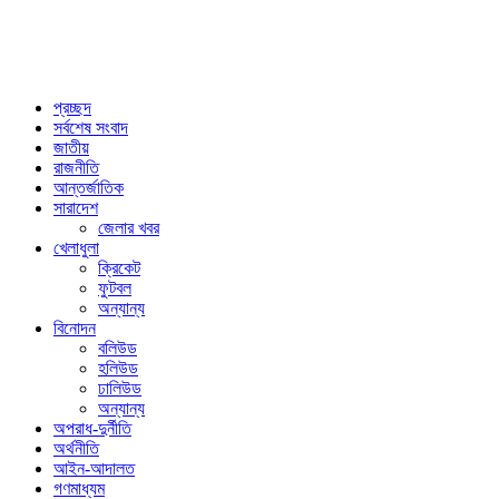
প্রচ্ছদ
সর্বশেষ সংবাদ
জাতীয়
রাজনীতি
আন্তর্জাতিক
সারাদেশ
জেলার খবর
খেলাধুলা
ক্রিকেট
ফুটবল
অন্যান্য
বিনোদন
বলিউড
হলিউড
ঢালিউড
অন্যান্য
অপরাধ-দুর্নীতি
অর্থনীতি
আইন-আদালত
গণমাধ্যম