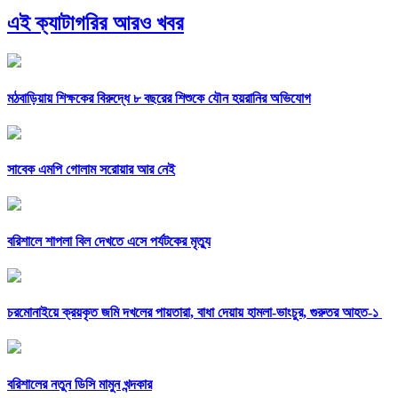
এই ক্যাটাগরির আরও খবর
মঠবাড়িয়ায় শিক্ষকের বিরুদ্ধে ৮ বছরের শিশুকে যৌন হয়রানির অভিযোগ
সাবেক এমপি গোলাম সরোয়ার আর নেই
বরিশালে শাপলা বিল দেখতে এসে পর্যটকের মৃত্যু
চরমোনাইয়ে ক্রয়কৃত জমি দখলের পায়তারা, বাধা দেয়ায় হামলা-ভাংচুর, গুরুতর আহত-১
বরিশালের নতুন ডিসি মামুন খন্দকার