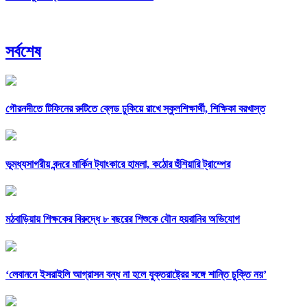
সর্বশেষ
গৌরনদীতে টিফিনের রুটিতে ব্লেড ঢুকিয়ে রাখে স্কুলশিক্ষার্থী, শিক্ষিকা বরখাস্ত
ভূমধ্যসাগরীয় বন্দরে মার্কিন ট্যাংকারে হামলা, কঠোর হুঁশিয়ারি ট্রাম্পের
মঠবাড়িয়ায় শিক্ষকের বিরুদ্ধে ৮ বছরের শিশুকে যৌন হয়রানির অভিযোগ
‘লেবাননে ইসরাইলি আগ্রাসন বন্ধ না হলে যুক্তরাষ্ট্রের সঙ্গে শান্তি চুক্তি নয়’