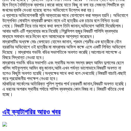
ছিল নিত্য নৈমিত্তিক ব্যাপার।কারো কাছে যাতে কিছু না বলা হয় সেজন্য শিশুটিকে খুন
জখমের হুমকি দেওয়া হয়েছে বলেও অভিযোগে উল্লেখ করা হয়।
এ ব্যাপারে অভিযোগকারী সুমি আক্তারের সাথে যোগাযোগ করা সম্ভব হয়নি। অভিযোগে
উল্লেখিত মোবাইল নাম্বারটি রুম্মান নামে ওই ছাত্রীর এক চাচার বলে নিশ্চিত হওয়া
গেছে। বিষয়টি নিয়ে তার সাথে কথা বললে তিনি জানান,অভিযোগ আমিই দিয়েছিলাম।
আবার আমি এটি প্রত্যাহার করে নিয়েছি।প্রিন্সিপল হুজুর বিষয়টি শালিসি ব্যবস্থার
মাধ্যমে সমাধান করে দিবেন বলে আমাদেরকে আশ্বস্ত করেছেন।
মাদ্রাসাটির অধ্যক্ষ মোঃ বেলায়েত হোসেন জানান, প্রথম শ্রেনীর এক ছাত্রীকে যৌন
হয়রানির অভিযোগে ওই ছাত্রীর মা মাদ্রাসার অফিস কক্ষে এসে একটি লিখিত অভিযোগ
দিয়েছে । মাদ্রাসার গভর্নিং বডির সভাপতিকে অবগত করেছি।আলোচনা সাপেক্ষে এ
বিষয়ে সিদ্ধান্ত নেওয়া হবে।
মাদ্রাসার গভর্নিং বডির সভাপতি এবং স্থানীয় সংসদ সদস্য রুহুল আমিন দুলালের ছেলে
খালিদ সাইফুল্লাহ আমিন বাবু জানান,আমি এখন পর্যন্ত ভালোভাবে বিষয়টি অবগত না
হলেও কিছুটা অবগত হয়েছি।অধ্যক্ষের সাথে কথা বলে দেখতেছি।বিষয়টি যাচাই-বাছাই
করে প্রয়োজনীয় পদক্ষেপ নেওয়া হবে।
মঠবাড়িয়া সার্কেলের অতিরিক্ত পুলিশ সুপার পার্থ চক্রবর্তী জানান,বিষয়টি অবগত হয়েছি।
এ ধরনের অপরাধ স্থানীয় পর্যায়ে শালিস ব্যবস্থার কোন বিষয় না। বিষয়টি খতিয়ে দেখা
হচ্ছে।
এই ক্যাটাগরির আরও খবর