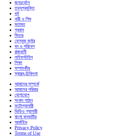
জনদুর্ভোগ
তথ্যপ্রযুক্তি
ধর্ম
নারী ও শিশু
মতামত
প্রবাস
ফিচার
ফেসবুক কর্নার
বন ও পরিবেশ
রাজধানী
লাইফস্টাইল
শিক্ষা
সম্পাদকীয়
স্বাস্থ্য-চিকিৎসা
আমাদের সম্পর্কে
আমাদের পরিবার
যোগাযোগ
সংবাদ পাঠান
ফটোগ্যালারী
ভিডিও গ্যালারী
বাংলা কনভার্টার
আর্কাইভ
Privacy Policy
Terms of Use