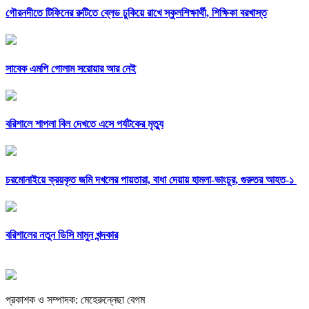
গৌরনদীতে টিফিনের রুটিতে ব্লেড ঢুকিয়ে রাখে স্কুলশিক্ষার্থী, শিক্ষিকা বরখাস্ত
সাবেক এমপি গোলাম সরোয়ার আর নেই
বরিশালে শাপলা বিল দেখতে এসে পর্যটকের মৃত্যু
চরমোনাইয়ে ক্রয়কৃত জমি দখলের পায়তারা, বাধা দেয়ায় হামলা-ভাংচুর, গুরুতর আহত-১
বরিশালের নতুন ডিসি মামুন খন্দকার
প্রকাশক ও সম্পাদক: মেহেরুন্নেছা বেগম