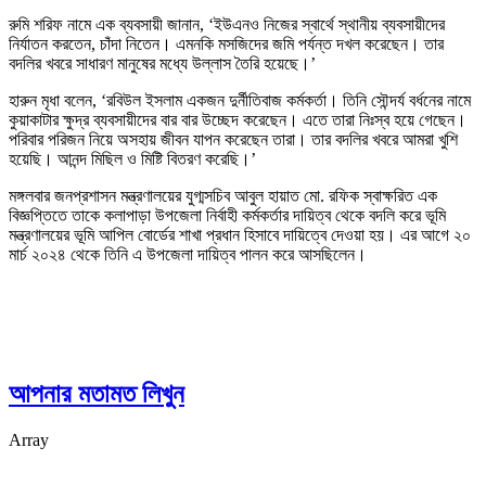
রুমি শরিফ নামে এক ব্যবসায়ী জানান, ‘ইউএনও নিজের স্বার্থে স্থানীয় ব্যবসায়ীদের
নির্যাতন করতেন, চাঁদা নিতেন। এমনকি মসজিদের জমি পর্যন্ত দখল করেছেন। তার
বদলির খবরে সাধারণ মানুষের মধ্যে উল্লাস তৈরি হয়েছে।’
হারুন মৃধা বলেন, ‘রবিউল ইসলাম একজন দুর্নীতিবাজ কর্মকর্তা। তিনি সৌন্দর্য বর্ধনের নামে
কুয়াকাটার ক্ষুদ্র ব্যবসায়ীদের বার বার উচ্ছেদ করেছেন। এতে তারা নিঃস্ব হয়ে গেছেন।
পরিবার পরিজন নিয়ে অসহায় জীবন যাপন করেছেন তারা। তার বদলির খবরে আমরা খুশি
হয়েছি। আনন্দ মিছিল ও মিষ্টি বিতরণ করেছি।’
মঙ্গলবার জনপ্রশাসন মন্ত্রণালয়ের যুগ্মসচিব আবুল হায়াত মো. রফিক স্বাক্ষরিত এক
বিজ্ঞপ্তিতে তাকে কলাপাড়া উপজেলা নির্বাহী কর্মকর্তার দায়িত্ব থেকে বদলি করে ভূমি
মন্ত্রণালয়ের ভূমি আপিল বোর্ডের শাখা প্রধান হিসাবে দায়িত্বে দেওয়া হয়। এর আগে ২০
মার্চ ২০২৪ থেকে তিনি এ উপজেলা দায়িত্ব পালন করে আসছিলেন।
আপনার মতামত লিখুন
Array