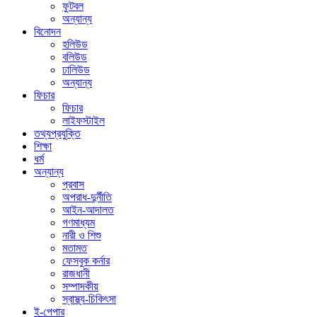
ফুটবল
অন্যান্য
বিনোদন
হলিউড
বলিউড
ঢালিউড
অন্যান্য
ফিচার
ফিচার
লাইফস্টাইল
তথ্যপ্রযুক্তি
শিক্ষা
ধর্ম
অন্যান্য
প্রবাস
অপরাধ-দুর্নীতি
আইন-আদালত
গণমাধ্যম
নারী ও শিশু
মতামত
ফেসবুক কর্নার
রাজধানী
সম্পাদকীয়
স্বাস্থ্য-চিকিৎসা
ই-পেপার