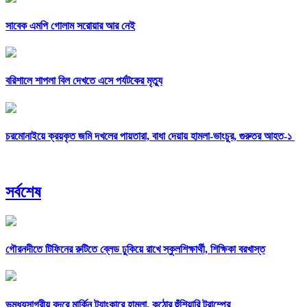
সাবেক এমপি গোলাম সরোয়ার আর নেই
বরিশালে শাপলা বিল দেখতে এসে পর্যটকের মৃত্যু
চরমোনাইয়ে ক্রয়কৃত জমি দখলের পায়তারা, বাধা দেয়ায় হামলা-ভাংচুর, গুরুতর আহত-১
সর্বশেষ
গৌরনদীতে টিফিনের রুটিতে ব্লেড ঢুকিয়ে রাখে স্কুলশিক্ষার্থী, শিক্ষিকা বরখাস্ত
ভূমধ্যসাগরীয় বন্দরে মার্কিন ট্যাংকারে হামলা, কঠোর হুঁশিয়ারি ট্রাম্পের