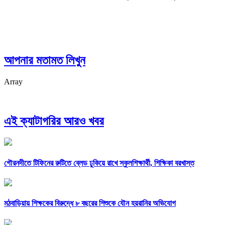
আপনার মতামত লিখুন
Array
এই ক্যাটাগরির আরও খবর
গৌরনদীতে টিফিনের রুটিতে ব্লেড ঢুকিয়ে রাখে স্কুলশিক্ষার্থী, শিক্ষিকা বরখাস্ত
মঠবাড়িয়ায় শিক্ষকের বিরুদ্ধে ৮ বছরের শিশুকে যৌন হয়রানির অভিযোগ