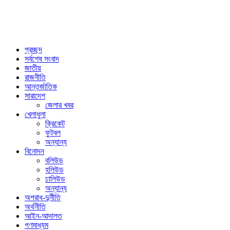
প্রচ্ছদ
সর্বশেষ সংবাদ
জাতীয়
রাজনীতি
আন্তর্জাতিক
সারাদেশ
জেলার খবর
খেলাধুলা
ক্রিকেট
ফুটবল
অন্যান্য
বিনোদন
বলিউড
হলিউড
ঢালিউড
অন্যান্য
অপরাধ-দুর্নীতি
অর্থনীতি
আইন-আদালত
গণমাধ্যম