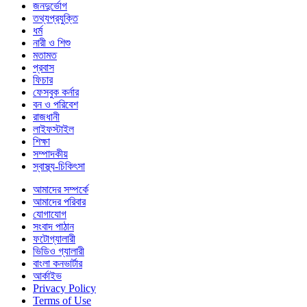
জনদুর্ভোগ
তথ্যপ্রযুক্তি
ধর্ম
নারী ও শিশু
মতামত
প্রবাস
ফিচার
ফেসবুক কর্নার
বন ও পরিবেশ
রাজধানী
লাইফস্টাইল
শিক্ষা
সম্পাদকীয়
স্বাস্থ্য-চিকিৎসা
আমাদের সম্পর্কে
আমাদের পরিবার
যোগাযোগ
সংবাদ পাঠান
ফটোগ্যালারী
ভিডিও গ্যালারী
বাংলা কনভার্টার
আর্কাইভ
Privacy Policy
Terms of Use