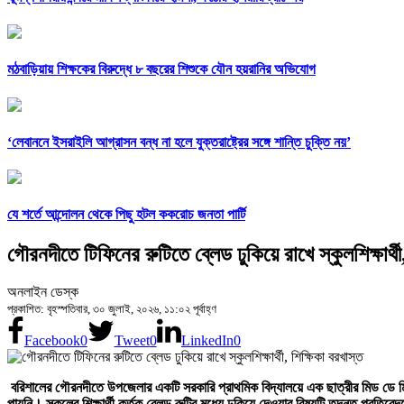
মঠবাড়িয়ায় শিক্ষকের বিরুদ্ধে ৮ বছরের শিশুকে যৌন হয়রানির অভিযোগ
‘লেবাননে ইসরাইলি আগ্রাসন বন্ধ না হলে যুক্তরাষ্ট্রের সঙ্গে শান্তি চুক্তি নয়’
যে শর্তে আন্দোলন থেকে পিছু হটল ককরোচ জনতা পার্টি
গৌরনদীতে টিফিনের রুটিতে ব্লেড ঢুকিয়ে রাখে স্কুলশিক্ষার্থী
অনলাইন ডেস্ক
প্রকাশিত: বৃহস্পতিবার, ৩০ জুলাই, ২০২৬, ১১:০২ পূর্বাহ্ণ
Facebook
0
Tweet
0
LinkedIn
0
বরিশালের গৌরনদীতে উপজেলার একটি সরকারি প্রাথমিক বিদ্যালয়ে এক ছাত্রীর মিড ডে মিল
পায়নি। স্কুলের শিক্ষার্থী কর্তৃক ব্লেড রুটির মধ্যে ঢুকিয়ে দেওয়ার বিষয়টি তদন্ত প্রতি