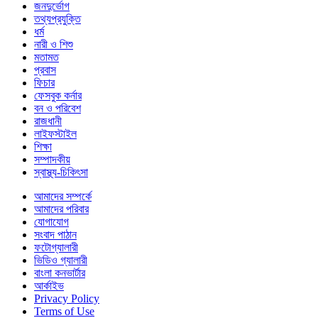
জনদুর্ভোগ
তথ্যপ্রযুক্তি
ধর্ম
নারী ও শিশু
মতামত
প্রবাস
ফিচার
ফেসবুক কর্নার
বন ও পরিবেশ
রাজধানী
লাইফস্টাইল
শিক্ষা
সম্পাদকীয়
স্বাস্থ্য-চিকিৎসা
আমাদের সম্পর্কে
আমাদের পরিবার
যোগাযোগ
সংবাদ পাঠান
ফটোগ্যালারী
ভিডিও গ্যালারী
বাংলা কনভার্টার
আর্কাইভ
Privacy Policy
Terms of Use