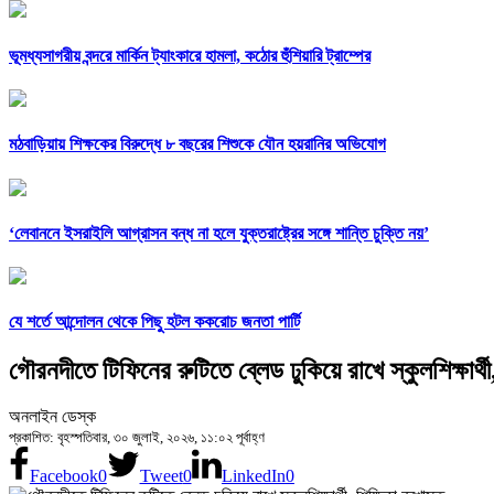
ভূমধ্যসাগরীয় বন্দরে মার্কিন ট্যাংকারে হামলা, কঠোর হুঁশিয়ারি ট্রাম্পের
মঠবাড়িয়ায় শিক্ষকের বিরুদ্ধে ৮ বছরের শিশুকে যৌন হয়রানির অভিযোগ
‘লেবাননে ইসরাইলি আগ্রাসন বন্ধ না হলে যুক্তরাষ্ট্রের সঙ্গে শান্তি চুক্তি নয়’
যে শর্তে আন্দোলন থেকে পিছু হটল ককরোচ জনতা পার্টি
গৌরনদীতে টিফিনের রুটিতে ব্লেড ঢুকিয়ে রাখে স্কুলশিক্ষার্থী
অনলাইন ডেস্ক
প্রকাশিত: বৃহস্পতিবার, ৩০ জুলাই, ২০২৬, ১১:০২ পূর্বাহ্ণ
Facebook
0
Tweet
0
LinkedIn
0