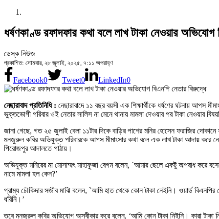
ধর্ষণকাণ্ড রফাদফার কথা বলে লাখ টাকা নেওয়ার অভিযোগ ব
ডেস্ক নিউজ
প্রকাশিত: সোমবার, ২৮ জুলাই, ২০২৫, ৭:১১ অপরাহ্ণ
Facebook
0
Tweet
0
LinkedIn
0
নেছারাবাদ প্রতিনিধি :
নেছারাবাদে ১১ বছর বয়সী এক শিক্ষার্থীকে ধর্ষণের ঘটনায় আপস মী
ভুক্তভোগী পরিবার ওই নেতার সালিস না মেনে থানায় মামলা দেওয়ার পর টাকা নেওয়ার বিষয়
জানা গেছে, গত ২৫ জুলাই বেলা ১১টার দিকে বাড়ির পাশের মনির হোসেন ফরাজির দোকানে 
মনজুরুল কবির অভিযুক্ত পরিবারকে আপস মীমাংসার কথা বলে এক লাখ টাকা আদায় করে নেয়।
পিরোজপুর আদালতে পাঠায়।
অভিযুক্ত মনিরের মা মোসাম্মৎ মাহাফুজা বেগম বলেন, `আমার ছেলে একটু অপরাধ করে বস
নামে মামলা হল কেন?’
গ্রাম্য চৌকিদার সজীব মাঝি বলেন, `আমি হাত থেকে কোন টাকা নেইনি। ওয়ার্ড বিএনপি
ধরিনি।’
তবে মনজুরুল কবির অভিযোগ অস্বীকার করে বলেন, ‘আমি কোন টাকা নিইনি। কারা টাকা ন