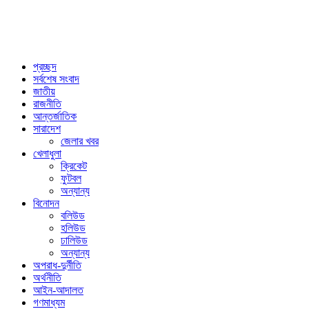
প্রচ্ছদ
সর্বশেষ সংবাদ
জাতীয়
রাজনীতি
আন্তর্জাতিক
সারাদেশ
জেলার খবর
খেলাধুলা
ক্রিকেট
ফুটবল
অন্যান্য
বিনোদন
বলিউড
হলিউড
ঢালিউড
অন্যান্য
অপরাধ-দুর্নীতি
অর্থনীতি
আইন-আদালত
গণমাধ্যম