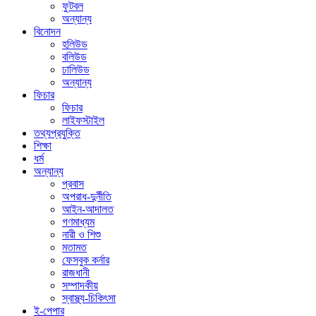
ফুটবল
অন্যান্য
বিনোদন
হলিউড
বলিউড
ঢালিউড
অন্যান্য
ফিচার
ফিচার
লাইফস্টাইল
তথ্যপ্রযুক্তি
শিক্ষা
ধর্ম
অন্যান্য
প্রবাস
অপরাধ-দুর্নীতি
আইন-আদালত
গণমাধ্যম
নারী ও শিশু
মতামত
ফেসবুক কর্নার
রাজধানী
সম্পাদকীয়
স্বাস্থ্য-চিকিৎসা
ই-পেপার