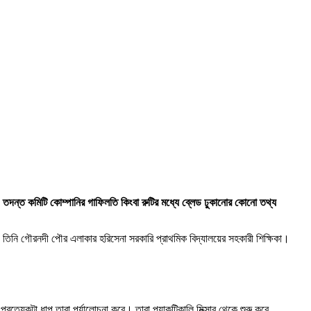
তদন্ত কমিটি কোম্পানির গাফিলতি কিংবা রুটির মধ্যে ব্লেড ঢুকানোর কোনো তথ্য
তিনি গৌরনদী পৌর এলাকার হরিসেনা সরকারি প্রাথমিক বিদ্যালয়ের সহকারী শিক্ষিকা।
্রত্যেকটা ধাপ তারা পর্যালোচনা করে। তারা প্র্যাকটিকালি মিক্সার থেকে শুরু করে