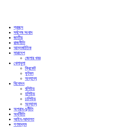
প্রচ্ছদ
সর্বশেষ সংবাদ
জাতীয়
রাজনীতি
আন্তর্জাতিক
সারাদেশ
জেলার খবর
খেলাধুলা
ক্রিকেট
ফুটবল
অন্যান্য
বিনোদন
বলিউড
হলিউড
ঢালিউড
অন্যান্য
অপরাধ-দুর্নীতি
অর্থনীতি
আইন-আদালত
গণমাধ্যম