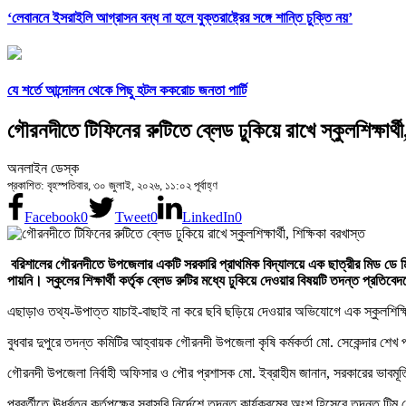
‘লেবাননে ইসরাইলি আগ্রাসন বন্ধ না হলে যুক্তরাষ্ট্রের সঙ্গে শান্তি চুক্তি নয়’
যে শর্তে আন্দোলন থেকে পিছু হটল ককরোচ জনতা পার্টি
গৌরনদীতে টিফিনের রুটিতে ব্লেড ঢুকিয়ে রাখে স্কুলশিক্ষার্থী
অনলাইন ডেস্ক
প্রকাশিত: বৃহস্পতিবার, ৩০ জুলাই, ২০২৬, ১১:০২ পূর্বাহ্ণ
Facebook
0
Tweet
0
LinkedIn
0
বরিশালের গৌরনদীতে উপজেলার একটি সরকারি প্রাথমিক বিদ্যালয়ে এক ছাত্রীর মিড ডে মিল
পায়নি। স্কুলের শিক্ষার্থী কর্তৃক ব্লেড রুটির মধ্যে ঢুকিয়ে দেওয়ার বিষয়টি তদন্ত প্রতি
এছাড়াও তথ্য-উপাত্ত যাচাই-বাছাই না করে ছবি ছড়িয়ে দেওয়ার অভিযোগে এক স্কুলশিক্ষি
বুধবার দুপুরে তদন্ত কমিটির আহ্বায়ক গৌরনদী উপজেলা কৃষি কর্মকর্তা মো. সেকেন্দার শে
গৌরনদী উপজেলা নির্বাহী অফিসার ও পৌর প্রশাসক মো. ইব্রাহীম জানান, সরকারের ভাবমূর্ত
পরবর্তীতে ঊর্ধ্বতন কর্তৃপক্ষের সরাসরি নির্দেশে তদন্ত কার্যক্রমের অংশ হিসেবে তদন্ত টি