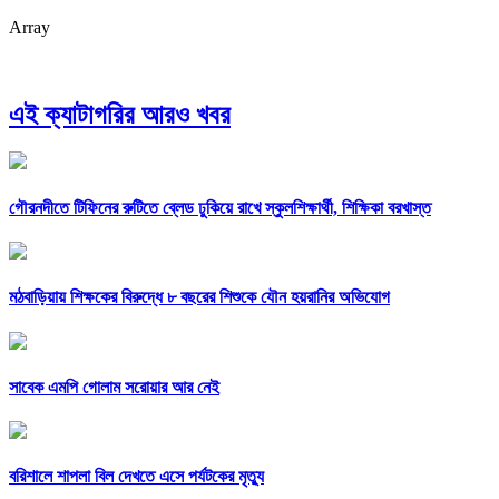
Array
এই ক্যাটাগরির আরও খবর
গৌরনদীতে টিফিনের রুটিতে ব্লেড ঢুকিয়ে রাখে স্কুলশিক্ষার্থী, শিক্ষিকা বরখাস্ত
মঠবাড়িয়ায় শিক্ষকের বিরুদ্ধে ৮ বছরের শিশুকে যৌন হয়রানির অভিযোগ
সাবেক এমপি গোলাম সরোয়ার আর নেই
বরিশালে শাপলা বিল দেখতে এসে পর্যটকের মৃত্যু