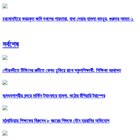
চরমোনাইয়ে ক্রয়কৃত জমি দখলের পায়তারা, বাধা দেয়ায় হামলা-ভাংচুর, গুরুতর আহত-১
সর্বশেষ
গৌরনদীতে টিফিনের রুটিতে ব্লেড ঢুকিয়ে রাখে স্কুলশিক্ষার্থী, শিক্ষিকা বরখাস্ত
ভূমধ্যসাগরীয় বন্দরে মার্কিন ট্যাংকারে হামলা, কঠোর হুঁশিয়ারি ট্রাম্পের
মঠবাড়িয়ায় শিক্ষকের বিরুদ্ধে ৮ বছরের শিশুকে যৌন হয়রানির অভিযোগ