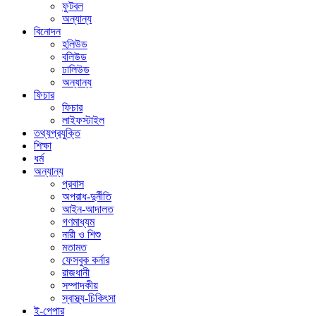
ফুটবল
অন্যান্য
বিনোদন
হলিউড
বলিউড
ঢালিউড
অন্যান্য
ফিচার
ফিচার
লাইফস্টাইল
তথ্যপ্রযুক্তি
শিক্ষা
ধর্ম
অন্যান্য
প্রবাস
অপরাধ-দুর্নীতি
আইন-আদালত
গণমাধ্যম
নারী ও শিশু
মতামত
ফেসবুক কর্নার
রাজধানী
সম্পাদকীয়
স্বাস্থ্য-চিকিৎসা
ই-পেপার