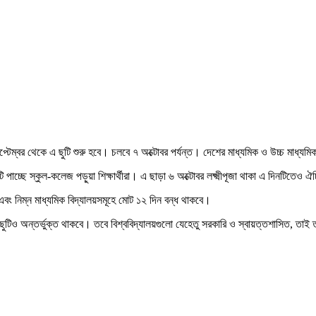
৮ সেপ্টেম্বর থেকে এ ছুটি শুরু হবে। চলবে ৭ অক্টোবর পর্যন্ত। দেশের মাধ্যমিক ও উচ্চ মা
পাচ্ছে স্কুল-কলেজ পড়ুয়া শিক্ষার্থীরা। এ ছাড়া ৬ অক্টোবর লক্ষ্মীপূজা থাকা এ দিনটিতেও ঐচ্
ক এবং নিম্ন মাধ্যমিক বিদ্যালয়সমূহে মোট ১২ দিন বন্ধ থাকবে।
জার ছুটিও অন্তর্ভুক্ত থাকবে। তবে বিশ্ববিদ্যালয়গুলো যেহেতু সরকারি ও স্বায়ত্তশাসিত, তাই তা