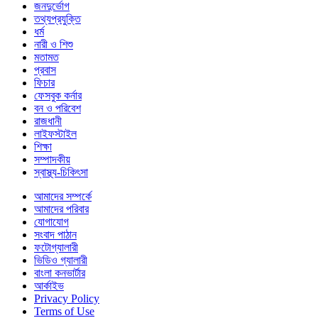
জনদুর্ভোগ
তথ্যপ্রযুক্তি
ধর্ম
নারী ও শিশু
মতামত
প্রবাস
ফিচার
ফেসবুক কর্নার
বন ও পরিবেশ
রাজধানী
লাইফস্টাইল
শিক্ষা
সম্পাদকীয়
স্বাস্থ্য-চিকিৎসা
আমাদের সম্পর্কে
আমাদের পরিবার
যোগাযোগ
সংবাদ পাঠান
ফটোগ্যালারী
ভিডিও গ্যালারী
বাংলা কনভার্টার
আর্কাইভ
Privacy Policy
Terms of Use