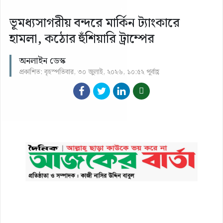
ভূমধ্যসাগরীয় বন্দরে মার্কিন ট্যাংকারে
হামলা, কঠোর হুঁশিয়ারি ট্রাম্পের
অনলাইন ডেস্ক
প্রকাশিত: বৃহস্পতিবার, ৩০ জুলাই, ২০২৬, ১০:৫২ পূর্বাহ্ণ