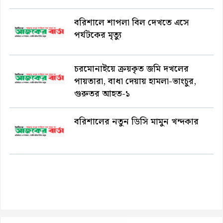
বরিশালে শাপলা বিল দেখতে এসে
পর্যটকের মৃত্যু
চরমোনাইয়ে ক্রয়কৃত জমি দখলের
পায়তারা, বাধা দেয়ায় হামলা-ভাংচুর,
গুরুতর আহত-১
বরিশালের নতুন ডিসি মামুন খন্দকার