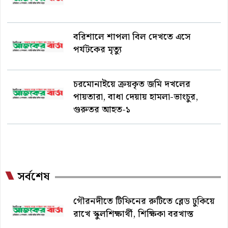
বরিশালে শাপলা বিল দেখতে এসে
পর্যটকের মৃত্যু
চরমোনাইয়ে ক্রয়কৃত জমি দখলের
পায়তারা, বাধা দেয়ায় হামলা-ভাংচুর,
গুরুতর আহত-১
সর্বশেষ
গৌরনদীতে টিফিনের রুটিতে ব্লেড ঢুকিয়ে
রাখে স্কুলশিক্ষার্থী, শিক্ষিকা বরখাস্ত