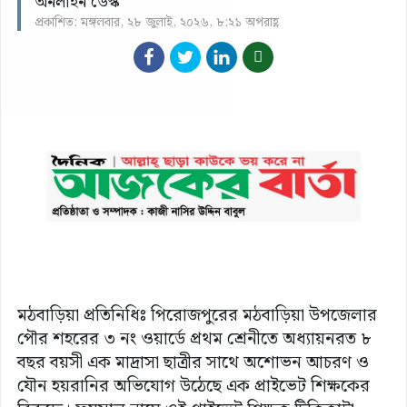
অনলাইন ডেস্ক
প্রকাশিত: মঙ্গলবার, ২৮ জুলাই, ২০২৬, ৮:২১ অপরাহ্ণ
মঠবাড়িয়া প্রতিনিধিঃ পিরোজপুরের মঠবাড়িয়া উপজেলার
পৌর শহরের ৩ নং ওয়ার্ডে প্রথম শ্রেনীতে অধ্যায়নরত ৮
বছর বয়সী এক মাদ্রাসা ছাত্রীর সাথে অশোভন আচরণ ও
যৌন হয়রানির অভিযোগ উঠেছে এক প্রাইভেট শিক্ষকের