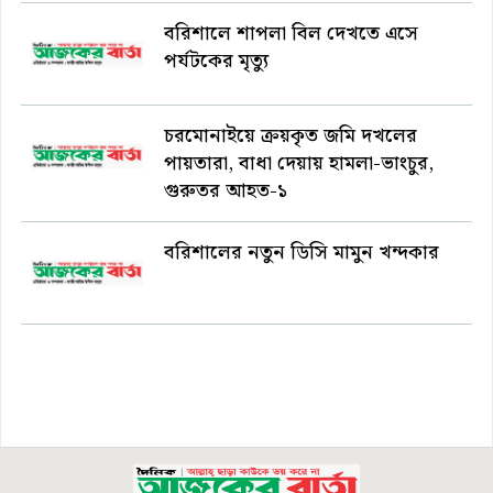
বরিশালে শাপলা বিল দেখতে এসে
পর্যটকের মৃত্যু
চরমোনাইয়ে ক্রয়কৃত জমি দখলের
পায়তারা, বাধা দেয়ায় হামলা-ভাংচুর,
গুরুতর আহত-১
বরিশালের নতুন ডিসি মামুন খন্দকার