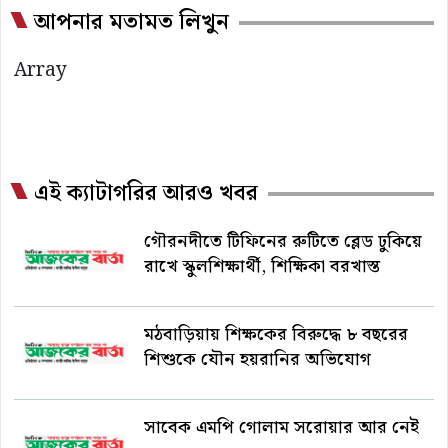
আপনার মতামত লিখুন
Array
এই ক্যাটাগরির আরও খবর
গৌরনদীতে টিফিনের রুটিতে ব্লেড ঢুকিয়ে
রাখে স্কুলশিক্ষার্থী, শিক্ষিকা বরখাস্ত
মঠবাড়িয়ায় শিক্ষকের বিরুদ্ধে ৮ বছরের
শিশুকে যৌন হয়রানির অভিযোগ
সাবেক এমপি গোলাম সরোয়ার আর নেই