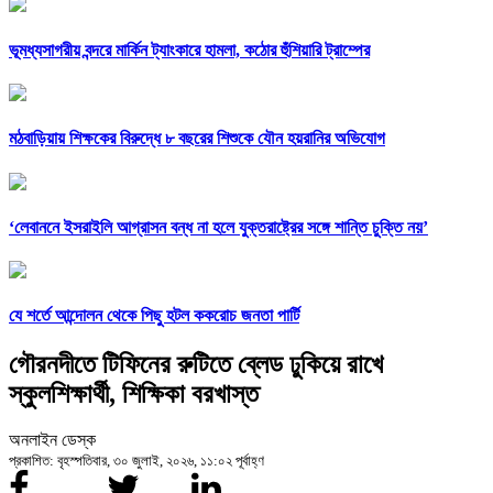
ভূমধ্যসাগরীয় বন্দরে মার্কিন ট্যাংকারে হামলা, কঠোর হুঁশিয়ারি ট্রাম্পের
মঠবাড়িয়ায় শিক্ষকের বিরুদ্ধে ৮ বছরের শিশুকে যৌন হয়রানির অভিযোগ
‘লেবাননে ইসরাইলি আগ্রাসন বন্ধ না হলে যুক্তরাষ্ট্রের সঙ্গে শান্তি চুক্তি নয়’
যে শর্তে আন্দোলন থেকে পিছু হটল ককরোচ জনতা পার্টি
গৌরনদীতে টিফিনের রুটিতে ব্লেড ঢুকিয়ে রাখে
স্কুলশিক্ষার্থী, শিক্ষিকা বরখাস্ত
অনলাইন ডেস্ক
প্রকাশিত: বৃহস্পতিবার, ৩০ জুলাই, ২০২৬, ১১:০২ পূর্বাহ্ণ