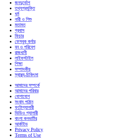
জনদুর্ভোগ
তথ্যপ্রযুক্তি
ধর্ম
নারী ও শিশু
মতামত
প্রবাস
ফিচার
ফেসবুক কর্নার
বন ও পরিবেশ
রাজধানী
লাইফস্টাইল
শিক্ষা
সম্পাদকীয়
স্বাস্থ্য-চিকিৎসা
আমাদের সম্পর্কে
আমাদের পরিবার
যোগাযোগ
সংবাদ পাঠান
ফটোগ্যালারী
ভিডিও গ্যালারী
বাংলা কনভার্টার
আর্কাইভ
Privacy Policy
Terms of Use