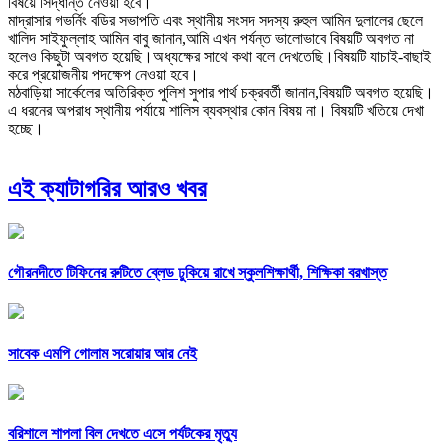
বিষয়ে সিদ্ধান্ত নেওয়া হবে।
মাদ্রাসার গভর্নিং বডির সভাপতি এবং স্থানীয় সংসদ সদস্য রুহুল আমিন দুলালের ছেলে
খালিদ সাইফুল্লাহ আমিন বাবু জানান,আমি এখন পর্যন্ত ভালোভাবে বিষয়টি অবগত না
হলেও কিছুটা অবগত হয়েছি।অধ্যক্ষের সাথে কথা বলে দেখতেছি।বিষয়টি যাচাই-বাছাই
করে প্রয়োজনীয় পদক্ষেপ নেওয়া হবে।
মঠবাড়িয়া সার্কেলের অতিরিক্ত পুলিশ সুপার পার্থ চক্রবর্তী জানান,বিষয়টি অবগত হয়েছি।
এ ধরনের অপরাধ স্থানীয় পর্যায়ে শালিস ব্যবস্থার কোন বিষয় না। বিষয়টি খতিয়ে দেখা
হচ্ছে।
এই ক্যাটাগরির আরও খবর
গৌরনদীতে টিফিনের রুটিতে ব্লেড ঢুকিয়ে রাখে স্কুলশিক্ষার্থী, শিক্ষিকা বরখাস্ত
সাবেক এমপি গোলাম সরোয়ার আর নেই
বরিশালে শাপলা বিল দেখতে এসে পর্যটকের মৃত্যু