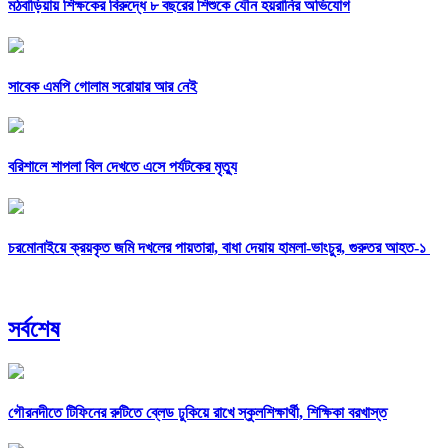
মঠবাড়িয়ায় শিক্ষকের বিরুদ্ধে ৮ বছরের শিশুকে যৌন হয়রানির অভিযোগ
সাবেক এমপি গোলাম সরোয়ার আর নেই
বরিশালে শাপলা বিল দেখতে এসে পর্যটকের মৃত্যু
চরমোনাইয়ে ক্রয়কৃত জমি দখলের পায়তারা, বাধা দেয়ায় হামলা-ভাংচুর, গুরুতর আহত-১
সর্বশেষ
গৌরনদীতে টিফিনের রুটিতে ব্লেড ঢুকিয়ে রাখে স্কুলশিক্ষার্থী, শিক্ষিকা বরখাস্ত