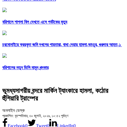
বরিশালে শাপলা বিল দেখতে এসে পর্যটকের মৃত্যু
চরমোনাইয়ে ক্রয়কৃত জমি দখলের পায়তারা, বাধা দেয়ায় হামলা-ভাংচুর, গুরুতর আহত-১
বরিশালের নতুন ডিসি মামুন খন্দকার
ভূমধ্যসাগরীয় বন্দরে মার্কিন ট্যাংকারে হামলা, কঠোর
হুঁশিয়ারি ট্রাম্পের
অনলাইন ডেস্ক
প্রকাশিত: বৃহস্পতিবার, ৩০ জুলাই, ২০২৬, ১০:৫২ পূর্বাহ্ণ
Facebook
0
Tweet
0
LinkedIn
0