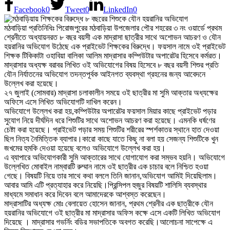
Facebook
0
Tweet
0
LinkedIn
0
মঠবাড়িয়া প্রতিনিধিঃ পিরোজপুরের মঠবাড়িয়া উপজেলার পৌর শহরের ৩ নং ওয়ার্ডে প্রথম
শ্রেনীতে অধ্যায়নরত ৮ বছর বয়সী এক মাদ্রাসা ছাত্রীর সাথে অশোভন আচরণ ও যৌন
হয়রানির অভিযোগ উঠেছে এক প্রাইভেট শিক্ষকের বিরুদ্ধে। ফয়সাল নামে ওই প্রাইভেট
শিক্ষক টিকিকাটা ওহাবিয়া বালিকা আলিম মাদ্রাসার কম্পিউটার অপারেটর হিসেবে কর্মরত।
মাদ্রাসার অধ্যক্ষ বরাবর লিখিত ওই অভিযোগের বিষয় হিসেবে ৮ বছর বয়সী শিশুর প্রতি
যৌন নির্যাতনের অভিযোগ তদন্তপূর্বক আইনগত ব্যবস্থা গ্রহনের জন্য আবেদনে
উল্লেখ করা হয়েছে।
২৭ জুলাই (সোমবার) মাদ্রাসা চলাকালীন সময়ে ওই ছাত্রীর মা সুমি আক্তার অধ্যক্ষের
অফিসে এসে লিখিত অভিযোগটি দাখিল করেন।
অভিযোগে উল্লেখ করা হয়,কম্পিউটার অপারেটর ফয়সাল মিয়ার কাছে প্রাইভেট পড়ার
সুযোগ নিয়ে দীর্ঘদিন ধরে শিশুটির সাথে অশোভন আচরণ করা হয়েছে। এমনকি ধর্ষণের
চেষ্টা করা হয়েছে। প্রাইভেট পড়ার সময় শিশুটির শরীরের স্পর্শকাতর স্থানে হাত দেওয়া
ছিল নিত্য নৈমিত্তিক ব্যাপার।কারো কাছে যাতে কিছু না বলা হয় সেজন্য শিশুটিকে খুন
জখমের হুমকি দেওয়া হয়েছে বলেও অভিযোগে উল্লেখ করা হয়।
এ ব্যাপারে অভিযোগকারী সুমি আক্তারের সাথে যোগাযোগ করা সম্ভব হয়নি। অভিযোগে
উল্লেখিত মোবাইল নাম্বারটি রুম্মান নামে ওই ছাত্রীর এক চাচার বলে নিশ্চিত হওয়া
গেছে। বিষয়টি নিয়ে তার সাথে কথা বললে তিনি জানান,অভিযোগ আমিই দিয়েছিলাম।
আবার আমি এটি প্রত্যাহার করে নিয়েছি।প্রিন্সিপল হুজুর বিষয়টি শালিসি ব্যবস্থার
মাধ্যমে সমাধান করে দিবেন বলে আমাদেরকে আশ্বস্ত করেছেন।
মাদ্রাসাটির অধ্যক্ষ মোঃ বেলায়েত হোসেন জানান, প্রথম শ্রেনীর এক ছাত্রীকে যৌন
হয়রানির অভিযোগে ওই ছাত্রীর মা মাদ্রাসার অফিস কক্ষে এসে একটি লিখিত অভিযোগ
দিয়েছে । মাদ্রাসার গভর্নিং বডির সভাপতিকে অবগত করেছি।আলোচনা সাপেক্ষে এ