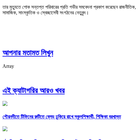
তার মৃত্যুতে শোক সন্তপ্ত পরিবারের প্রতি গভীর সমবেদনা প্রকাশ করেছেন রাজনীতিক,
সামাজিক, সাংস্কৃতিক ও স্বেচ্ছাসেবী সংগঠনের নেতৃবৃন্দ।
আপনার মতামত লিখুন
Array
এই ক্যাটাগরির আরও খবর
গৌরনদীতে টিফিনের রুটিতে ব্লেড ঢুকিয়ে রাখে স্কুলশিক্ষার্থী, শিক্ষিকা বরখাস্ত