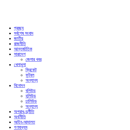
প্রচ্ছদ
সর্বশেষ সংবাদ
জাতীয়
রাজনীতি
আন্তর্জাতিক
সারাদেশ
জেলার খবর
খেলাধুলা
ক্রিকেট
ফুটবল
অন্যান্য
বিনোদন
বলিউড
হলিউড
ঢালিউড
অন্যান্য
অপরাধ-দুর্নীতি
অর্থনীতি
আইন-আদালত
গণমাধ্যম