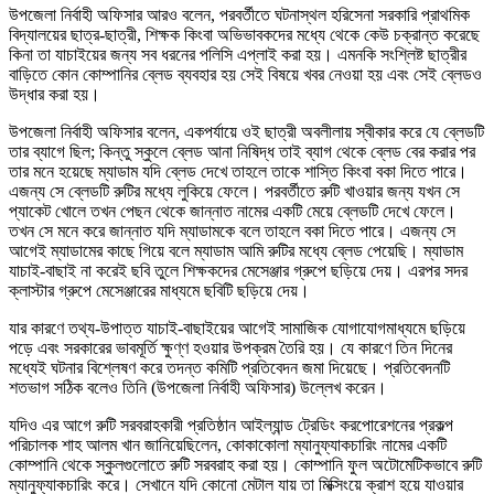
উপজেলা নির্বাহী অফিসার আরও বলেন, পরবর্তীতে ঘটনাস্থল হরিসেনা সরকারি প্রাথমিক
বিদ্যালয়ের ছাত্র-ছাত্রী, শিক্ষক কিংবা অভিভাবকদের মধ্যে থেকে কেউ চক্রান্ত করেছে
কিনা তা যাচাইয়ের জন্য সব ধরনের পলিসি এপ্লাই করা হয়। এমনকি সংশ্লিষ্ট ছাত্রীর
বাড়িতে কোন কোম্পানির ব্লেড ব্যবহার হয় সেই বিষয়ে খবর নেওয়া হয় এবং সেই ব্লেডও
উদ্ধার করা হয়।
উপজেলা নির্বাহী অফিসার বলেন, একপর্যায়ে ওই ছাত্রী অবলীলায় স্বীকার করে যে ব্লেডটি
তার ব্যাগে ছিল; কিন্তু স্কুলে ব্লেড আনা নিষিদ্ধ তাই ব্যাগ থেকে ব্লেড বের করার পর
তার মনে হয়েছে ম্যাডাম যদি ব্লেড দেখে তাহলে তাকে শাস্তি কিংবা বকা দিতে পারে।
এজন্য সে ব্লেডটি রুটির মধ্যে লুকিয়ে ফেলে। পরবর্তীতে রুটি খাওয়ার জন্য যখন সে
প্যাকেট খোলে তখন পেছন থেকে জান্নাত নামের একটি মেয়ে ব্লেডটি দেখে ফেলে।
তখন সে মনে করে জান্নাত যদি ম্যাডামকে বলে তাহলে বকা দিতে পারে। এজন্য সে
আগেই ম্যাডামের কাছে গিয়ে বলে ম্যাডাম আমি রুটির মধ্যে ব্লেড পেয়েছি। ম্যাডাম
যাচাই-বাছাই না করেই ছবি তুলে শিক্ষকদের মেসেঞ্জার গ্রুপে ছড়িয়ে দেয়। এরপর সদর
ক্লাস্টার গ্রুপে মেসেঞ্জারের মাধ্যমে ছবিটি ছড়িয়ে দেয়।
যার কারণে তথ্য-উপাত্ত যাচাই-বাছাইয়ের আগেই সামাজিক যোগাযোগমাধ্যমে ছড়িয়ে
পড়ে এবং সরকারের ভাবমূর্তি ক্ষুণ্ণ হওয়ার উপক্রম তৈরি হয়। যে কারণে তিন দিনের
মধ্যেই ঘটনার বিশ্লেষণ করে তদন্ত কমিটি প্রতিবেদন জমা দিয়েছে। প্রতিবেদনটি
শতভাগ সঠিক বলেও তিনি (উপজেলা নির্বাহী অফিসার) উল্লেখ করেন।
যদিও এর আগে রুটি সরবরাহকারী প্রতিষ্ঠান আইল্যান্ড ট্রেডিং করপোরেশনের প্রকল্প
পরিচালক শাহ আলম খান জানিয়েছিলেন, কোকাকোলা ম্যানুফ্যাকচারিং নামের একটি
কোম্পানি থেকে স্কুলগুলোতে রুটি সরবরাহ করা হয়। কোম্পানি ফুল অটোমেটিকভাবে রুটি
ম্যানুফ্যাকচারিং করে। সেখানে যদি কোনো মেটাল যায় তা মিক্সিংয়ে ক্রাশ হয়ে যাওয়ার