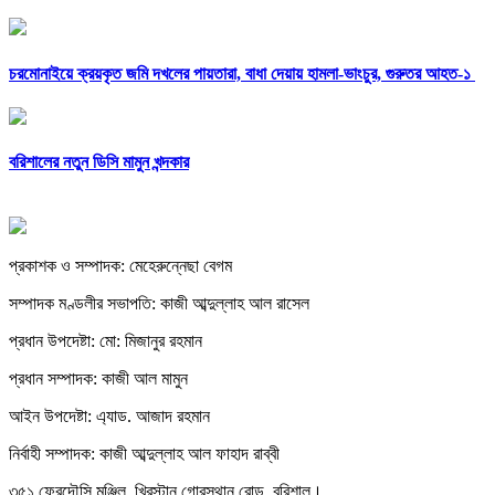
চরমোনাইয়ে ক্রয়কৃত জমি দখলের পায়তারা, বাধা দেয়ায় হামলা-ভাংচুর, গুরুতর আহত-১
বরিশালের নতুন ডিসি মামুন খন্দকার
প্রকাশক ও সম্পাদক: মেহেরুন্নেছা বেগম
সম্পাদক মণ্ডলীর সভাপতি: কাজী আব্দুল্লাহ আল রাসেল
প্রধান উপদেষ্টা: মো: মিজানুর রহমান
প্রধান সম্পাদক: কাজী আল মামুন
আইন উপদেষ্টা: এ্যাড. আজাদ রহমান
নির্বাহী সম্পাদক: কাজী আব্দুল্লাহ আল ফাহাদ রাব্বী
৩৫১ ফেরদৌসি মঞ্জিল, খ্রিস্টান গোরস্থান রোড, বরিশাল।