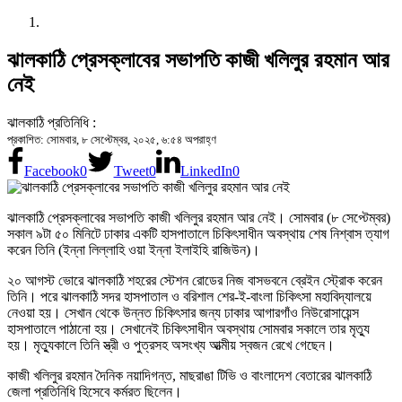
ঝালকাঠি প্রেসক্লাবের সভাপতি কাজী খলিলুর রহমান আর
নেই
ঝালকাঠি প্রতিনিধি :
প্রকাশিত: সোমবার, ৮ সেপ্টেম্বর, ২০২৫, ৬:৫৪ অপরাহ্ণ
Facebook
0
Tweet
0
LinkedIn
0
ঝালকাঠি প্রেসক্লাবের সভাপতি কাজী খলিলুর রহমান আর নেই। সোমবার (৮ সেপ্টেম্বর)
সকাল ৯টা ৫০ মিনিটে ঢাকার একটি হাসপাতালে চিকিৎসাধীন অবস্থায় শেষ নিশ্বাস ত্যাগ
করেন তিনি (ইন্না লিল্লাহি ওয়া ইন্না ইলাইহি রাজিউন)।
২০ আগস্ট ভোরে ঝালকাঠি শহরের স্টেশন রোডের নিজ বাসভবনে ব্রেইন স্ট্রোক করেন
তিনি। পরে ঝালকাঠি সদর হাসপাতাল ও বরিশাল শের-ই-বাংলা চিকিৎসা মহাবিদ্যালয়ে
নেওয়া হয়। সেখান থেকে উন্নত চিকিৎসার জন্য ঢাকার আগারগাঁও নিউরোসায়েন্স
হাসপাতালে পাঠানো হয়। সেখানেই চিকিৎসাধীন অবস্থায় সোমবার সকালে তার মৃত্যু
হয়। মৃত্যুকালে তিনি স্ত্রী ও পুত্রসহ অসংখ্য আত্মীয় স্বজন রেখে গেছেন।
কাজী খলিলুর রহমান দৈনিক নয়াদিগন্ত, মাছরাঙা টিভি ও বাংলাদেশ বেতারের ঝালকাঠি
জেলা প্রতিনিধি হিসেবে কর্মরত ছিলেন।