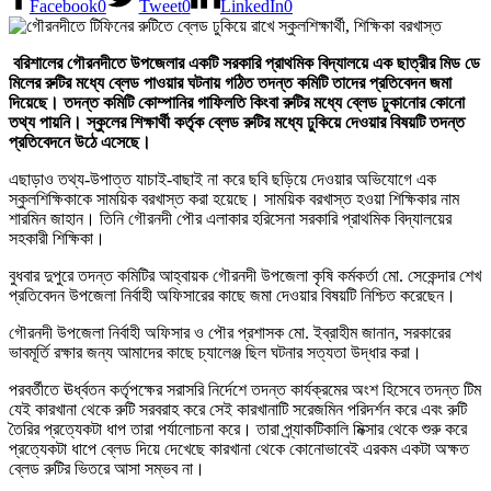
Facebook
0
Tweet
0
LinkedIn
0
বরিশালের গৌরনদীতে উপজেলার একটি সরকারি প্রাথমিক বিদ্যালয়ে এক ছাত্রীর মিড ডে
মিলের রুটির মধ্যে ব্লেড পাওয়ার ঘটনায় গঠিত তদন্ত কমিটি তাদের প্রতিবেদন জমা
দিয়েছে। তদন্ত কমিটি কোম্পানির গাফিলতি কিংবা রুটির মধ্যে ব্লেড ঢুকানোর কোনো
তথ্য পায়নি। স্কুলের শিক্ষার্থী কর্তৃক ব্লেড রুটির মধ্যে ঢুকিয়ে দেওয়ার বিষয়টি তদন্ত
প্রতিবেদনে উঠে এসেছে।
এছাড়াও তথ্য-উপাত্ত যাচাই-বাছাই না করে ছবি ছড়িয়ে দেওয়ার অভিযোগে এক
স্কুলশিক্ষিকাকে সাময়িক বরখাস্ত করা হয়েছে। সাময়িক বরখাস্ত হওয়া শিক্ষিকার নাম
শারমিন জাহান। তিনি গৌরনদী পৌর এলাকার হরিসেনা সরকারি প্রাথমিক বিদ্যালয়ের
সহকারী শিক্ষিকা।
বুধবার দুপুরে তদন্ত কমিটির আহ্বায়ক গৌরনদী উপজেলা কৃষি কর্মকর্তা মো. সেকেন্দার শেখ
প্রতিবেদন উপজেলা নির্বাহী অফিসারের কাছে জমা দেওয়ার বিষয়টি নিশ্চিত করেছেন।
গৌরনদী উপজেলা নির্বাহী অফিসার ও পৌর প্রশাসক মো. ইব্রাহীম জানান, সরকারের
ভাবমূর্তি রক্ষার জন্য আমাদের কাছে চ্যালেঞ্জ ছিল ঘটনার সত্যতা উদ্ধার করা।
পরবর্তীতে ঊর্ধ্বতন কর্তৃপক্ষের সরাসরি নির্দেশে তদন্ত কার্যক্রমের অংশ হিসেবে তদন্ত টিম
যেই কারখানা থেকে রুটি সরবরাহ করে সেই কারখানাটি সরেজমিন পরিদর্শন করে এবং রুটি
তৈরির প্রত্যেকটা ধাপ তারা পর্যালোচনা করে। তারা প্র্যাকটিকালি মিক্সার থেকে শুরু করে
প্রত্যেকটা ধাপে ব্লেড দিয়ে দেখেছে কারখানা থেকে কোনোভাবেই এরকম একটা অক্ষত
ব্লেড রুটির ভিতরে আসা সম্ভব না।