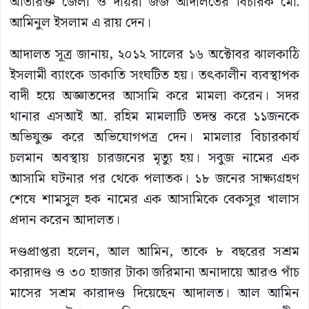
অতিরিক্ত জেলা ও দায়রা জজ আদালতের বিচারক মো.
আমিনুল ইসলাম এ রায় দেন।
আদালত সূত্র জানায়, ২০১২ সালের ১৬ অক্টোবর ঝালকাঠি
ইসলামী ব্যাংকে ডাকাতি সংঘটিত হয়। তৎকালীন ব্যবস্থাপক
বাদী হয়ে অজ্ঞাতদের আসামি করে মামলা করেন। সদর
থানার এসআই আ. রহিম মামলাটি তদন্ত করে ১১জনকে
অভিযুক্ত করে অভিযোগপত্র দেন। মামলার বিচারকার্য
চলমান অবস্থায় চারজনের মৃত্যু হয়। সবুজ নামের এক
আসামি ঘটনার পর থেকে পলাতক। ১৮ জনের সাক্ষ্যগ্রহণ
শেষে শামসুল হক নামের এক আসামিকে বেকসুর খালাস
প্রদান করেন আদালত।
দণ্ডপ্রাপ্তরা হলেন, আল আমিন, তাকে ৮ বছরের সশ্রম
কারাদণ্ড ও ৩০ হাজার টাকা জরিমানা অনাদায়ে আরও পাঁচ
মাসের সশ্রম কারাদণ্ড দিয়েছেন আদালত। আল আমিন