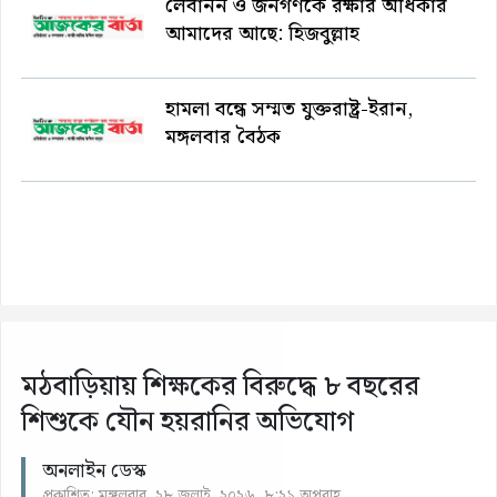
লেবানন ও জনগণকে রক্ষার অধিকার
আমাদের আছে: হিজবুল্লাহ
হামলা বন্ধে সম্মত যুক্তরাষ্ট্র-ইরান,
মঙ্গলবার বৈঠক
মঠবাড়িয়ায় শিক্ষকের বিরুদ্ধে ৮ বছরের
শিশুকে যৌন হয়রানির অভিযোগ
অনলাইন ডেস্ক
প্রকাশিত: মঙ্গলবার, ২৮ জুলাই, ২০২৬, ৮:২১ অপরাহ্ণ