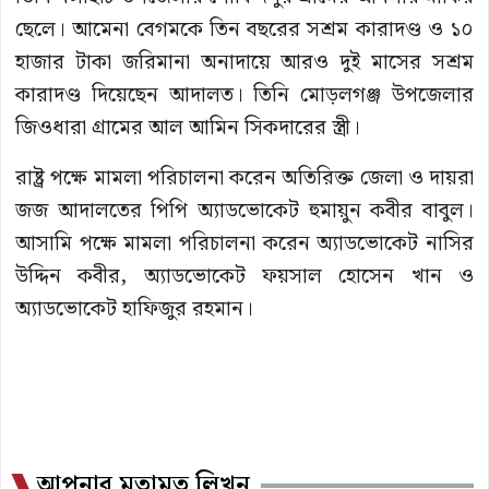
ছেলে। আমেনা বেগমকে তিন বছরের সশ্রম কারাদণ্ড ও ১০
হাজার টাকা জরিমানা অনাদায়ে আরও দুই মাসের সশ্রম
কারাদণ্ড দিয়েছেন আদালত। তিনি মোড়লগঞ্জ উপজেলার
জিওধারা গ্রামের আল আমিন সিকদারের স্ত্রী।
রাষ্ট্র পক্ষে মামলা পরিচালনা করেন অতিরিক্ত জেলা ও দায়রা
জজ আদালতের পিপি অ্যাডভোকেট হুমায়ুন কবীর বাবুল।
আসামি পক্ষে মামলা পরিচালনা করেন অ্যাডভোকেট নাসির
উদ্দিন কবীর, অ্যাডভোকেট ফয়সাল হোসেন খান ও
অ্যাডভোকেট হাফিজুর রহমান।
আপনার মতামত লিখুন