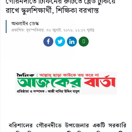
গৌরনদীতে টিফিনের রুটিতে ব্লেড ঢুকিয়ে
রাখে স্কুলশিক্ষার্থী, শিক্ষিকা বরখাস্ত
অনলাইন ডেস্ক
প্রকাশিত: বৃহস্পতিবার, ৩০ জুলাই, ২০২৬, ১১:০২ পূর্বাহ্ণ
বরিশালের গৌরনদীতে উপজেলার একটি সরকারি