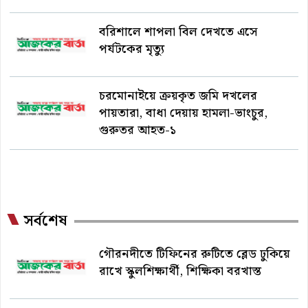
বরিশালে শাপলা বিল দেখতে এসে
পর্যটকের মৃত্যু
চরমোনাইয়ে ক্রয়কৃত জমি দখলের
পায়তারা, বাধা দেয়ায় হামলা-ভাংচুর,
গুরুতর আহত-১
সর্বশেষ
গৌরনদীতে টিফিনের রুটিতে ব্লেড ঢুকিয়ে
রাখে স্কুলশিক্ষার্থী, শিক্ষিকা বরখাস্ত