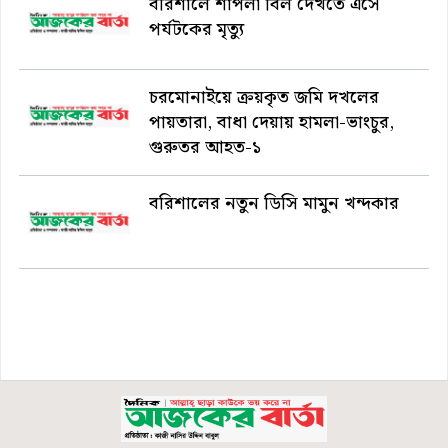
বরিশালে শাপলা বিল দেখতে এসে
পর্যটকের মৃত্যু
চরমোনাইয়ে ক্রয়কৃত জমি দখলের
পায়তারা, বাধা দেয়ায় হামলা-ভাংচুর,
গুরুতর আহত-১
বরিশালের নতুন ডিসি মামুন খন্দকার