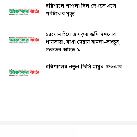
বরিশালে শাপলা বিল দেখতে এসে
পর্যটকের মৃত্যু
চরমোনাইয়ে ক্রয়কৃত জমি দখলের
পায়তারা, বাধা দেয়ায় হামলা-ভাংচুর,
গুরুতর আহত-১
বরিশালের নতুন ডিসি মামুন খন্দকার