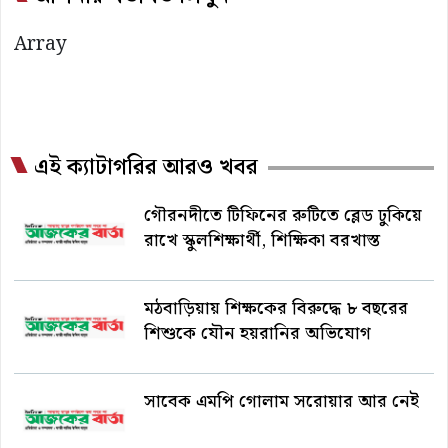
Array
এই ক্যাটাগরির আরও খবর
গৌরনদীতে টিফিনের রুটিতে ব্লেড ঢুকিয়ে
রাখে স্কুলশিক্ষার্থী, শিক্ষিকা বরখাস্ত
মঠবাড়িয়ায় শিক্ষকের বিরুদ্ধে ৮ বছরের
শিশুকে যৌন হয়রানির অভিযোগ
সাবেক এমপি গোলাম সরোয়ার আর নেই