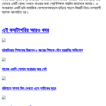
ভেতরে একটি ব্লেড দেখতে পাওয়ার কথা শ্রেণিশিক্ষক শারমিন জাহানকে জানায়। এ
সংক্রান্ত একটি ছবি সামাজিক যোগাযোগমাধ্যমে ছড়িয়ে পড়লে বিষয়টি নিয়ে দেশব্যাপী
ব্যাপক আলোচিত হয়।
এই ক্যাটাগরির আরও খবর
মঠবাড়িয়ায় শিক্ষকের বিরুদ্ধে ৮ বছরের শিশুকে যৌন হয়রানির অভিযোগ
সাবেক এমপি গোলাম সরোয়ার আর নেই
বরিশালে শাপলা বিল দেখতে এসে পর্যটকের মৃত্যু