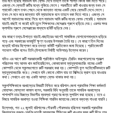
তার মনে হয়েছে ম্যাডাম যদি ব্লেড দেখে তাহলে তাকে শাস্তি কিংবা বকা দিতে পারে।
এজন্য সে ব্লেডটি রুটির মধ্যে লুকিয়ে ফেলে। পরবর্তীতে রুটি খাওয়ার জন্য যখন সে
প্যাকেট খোলে তখন পেছন থেকে জান্নাত নামের একটি মেয়ে ব্লেডটি দেখে ফেলে।
তখন সে মনে করে জান্নাত যদি ম্যাডামকে বলে তাহলে বকা দিতে পারে। এজন্য সে
আগেই ম্যাডামের কাছে গিয়ে বলে ম্যাডাম আমি রুটির মধ্যে ব্লেড পেয়েছি। ম্যাডাম
যাচাই-বাছাই না করেই ছবি তুলে শিক্ষকদের মেসেঞ্জার গ্রুপে ছড়িয়ে দেয়। এরপর সদর
ক্লাস্টার গ্রুপে মেসেঞ্জারের মাধ্যমে ছবিটি ছড়িয়ে দেয়।
যার কারণে তথ্য-উপাত্ত যাচাই-বাছাইয়ের আগেই সামাজিক যোগাযোগমাধ্যমে ছড়িয়ে
পড়ে এবং সরকারের ভাবমূর্তি ক্ষুণ্ণ হওয়ার উপক্রম তৈরি হয়। যে কারণে তিন দিনের
মধ্যেই ঘটনার বিশ্লেষণ করে তদন্ত কমিটি প্রতিবেদন জমা দিয়েছে। প্রতিবেদনটি
শতভাগ সঠিক বলেও তিনি (উপজেলা নির্বাহী অফিসার) উল্লেখ করেন।
যদিও এর আগে রুটি সরবরাহকারী প্রতিষ্ঠান আইল্যান্ড ট্রেডিং করপোরেশনের প্রকল্প
পরিচালক শাহ আলম খান জানিয়েছিলেন, কোকাকোলা ম্যানুফ্যাকচারিং নামের একটি
কোম্পানি থেকে স্কুলগুলোতে রুটি সরবরাহ করা হয়। কোম্পানি ফুল অটোমেটিকভাবে রুটি
ম্যানুফ্যাকচারিং করে। সেখানে যদি কোনো মেটাল যায় তা মিক্সিংয়ে ক্রাশ হয়ে যাওয়ার
কথা। সেখানে এত বড় একটা আস্ত ব্লেড থাকার কথা নয়।
স্কুলশিক্ষিকাকে বরখাস্তের বিষয়টি নিশ্চিত করে বরিশাল জেলা প্রাথমিক শিক্ষা কর্মকর্তা
মোহাম্মদ মোস্তফা কামাল বলেন, সরকারি বিধি অনুযায়ী তাকে সাময়িক বরখাস্তের
পাশাপাশি তার বিরুদ্ধে বিভাগীয় ব্যবস্থা গ্রহণের জন্য সুপারিশ করা হয়েছে। তবে এ
বিষয়ে সাময়িক বরখাস্ত হওয়া শিক্ষিকা শারমিন জাহানের কোনো বক্তব্য পাওয়া যায়নি।
উল্লেখ্য, গত ২২ জুলাই বরিশালের গৌরনদী পৌরসভার হরিসেনা সরকারি প্রাথমিক
বিদ্যালয়ের প্রথম শ্রেণির ছাত্রী আলমতাজ টিফিনের রুটি খাওয়ার সময় রুটি ছিঁড়ে তার