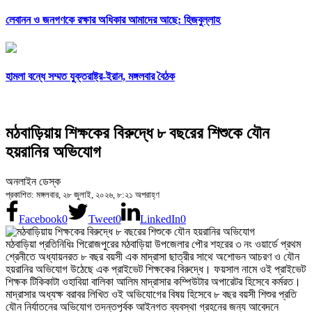
লেবানন ও জনগণকে রক্ষার অধিকার আমাদের আছে: হিজবুল্লাহ
হামলা বন্ধে সম্মত যুক্তরাষ্ট্র-ইরান, মঙ্গলবার বৈঠক
মঠবাড়িয়ায় শিক্ষকের বিরুদ্ধে ৮ বছরের শিশুকে যৌন
হয়রানির অভিযোগ
অনলাইন ডেস্ক
প্রকাশিত: মঙ্গলবার, ২৮ জুলাই, ২০২৬, ৮:২১ অপরাহ্ণ
Facebook
0
Tweet
0
LinkedIn
0
মঠবাড়িয়া প্রতিনিধিঃ পিরোজপুরের মঠবাড়িয়া উপজেলার পৌর শহরের ৩ নং ওয়ার্ডে প্রথম
শ্রেনীতে অধ্যায়নরত ৮ বছর বয়সী এক মাদ্রাসা ছাত্রীর সাথে অশোভন আচরণ ও যৌন
হয়রানির অভিযোগ উঠেছে এক প্রাইভেট শিক্ষকের বিরুদ্ধে। ফয়সাল নামে ওই প্রাইভেট
শিক্ষক টিকিকাটা ওহাবিয়া বালিকা আলিম মাদ্রাসার কম্পিউটার অপারেটর হিসেবে কর্মরত।
মাদ্রাসার অধ্যক্ষ বরাবর লিখিত ওই অভিযোগের বিষয় হিসেবে ৮ বছর বয়সী শিশুর প্রতি
যৌন নির্যাতনের অভিযোগ তদন্তপূর্বক আইনগত ব্যবস্থা গ্রহনের জন্য আবেদনে