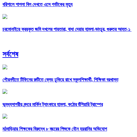
বরিশালে শাপলা বিল দেখতে এসে পর্যটকের মৃত্যু
চরমোনাইয়ে ক্রয়কৃত জমি দখলের পায়তারা, বাধা দেয়ায় হামলা-ভাংচুর, গুরুতর আহত-১
সর্বশেষ
গৌরনদীতে টিফিনের রুটিতে ব্লেড ঢুকিয়ে রাখে স্কুলশিক্ষার্থী, শিক্ষিকা বরখাস্ত
ভূমধ্যসাগরীয় বন্দরে মার্কিন ট্যাংকারে হামলা, কঠোর হুঁশিয়ারি ট্রাম্পের
মঠবাড়িয়ায় শিক্ষকের বিরুদ্ধে ৮ বছরের শিশুকে যৌন হয়রানির অভিযোগ