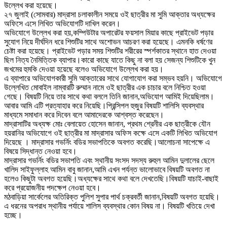
উল্লেখ করা হয়েছে।
২৭ জুলাই (সোমবার) মাদ্রাসা চলাকালীন সময়ে ওই ছাত্রীর মা সুমি আক্তার অধ্যক্ষের
অফিসে এসে লিখিত অভিযোগটি দাখিল করেন।
অভিযোগে উল্লেখ করা হয়,কম্পিউটার অপারেটর ফয়সাল মিয়ার কাছে প্রাইভেট পড়ার
সুযোগ নিয়ে দীর্ঘদিন ধরে শিশুটির সাথে অশোভন আচরণ করা হয়েছে। এমনকি ধর্ষণের
চেষ্টা করা হয়েছে। প্রাইভেট পড়ার সময় শিশুটির শরীরের স্পর্শকাতর স্থানে হাত দেওয়া
ছিল নিত্য নৈমিত্তিক ব্যাপার।কারো কাছে যাতে কিছু না বলা হয় সেজন্য শিশুটিকে খুন
জখমের হুমকি দেওয়া হয়েছে বলেও অভিযোগে উল্লেখ করা হয়।
এ ব্যাপারে অভিযোগকারী সুমি আক্তারের সাথে যোগাযোগ করা সম্ভব হয়নি। অভিযোগে
উল্লেখিত মোবাইল নাম্বারটি রুম্মান নামে ওই ছাত্রীর এক চাচার বলে নিশ্চিত হওয়া
গেছে। বিষয়টি নিয়ে তার সাথে কথা বললে তিনি জানান,অভিযোগ আমিই দিয়েছিলাম।
আবার আমি এটি প্রত্যাহার করে নিয়েছি।প্রিন্সিপল হুজুর বিষয়টি শালিসি ব্যবস্থার
মাধ্যমে সমাধান করে দিবেন বলে আমাদেরকে আশ্বস্ত করেছেন।
মাদ্রাসাটির অধ্যক্ষ মোঃ বেলায়েত হোসেন জানান, প্রথম শ্রেনীর এক ছাত্রীকে যৌন
হয়রানির অভিযোগে ওই ছাত্রীর মা মাদ্রাসার অফিস কক্ষে এসে একটি লিখিত অভিযোগ
দিয়েছে । মাদ্রাসার গভর্নিং বডির সভাপতিকে অবগত করেছি।আলোচনা সাপেক্ষে এ
বিষয়ে সিদ্ধান্ত নেওয়া হবে।
মাদ্রাসার গভর্নিং বডির সভাপতি এবং স্থানীয় সংসদ সদস্য রুহুল আমিন দুলালের ছেলে
খালিদ সাইফুল্লাহ আমিন বাবু জানান,আমি এখন পর্যন্ত ভালোভাবে বিষয়টি অবগত না
হলেও কিছুটা অবগত হয়েছি।অধ্যক্ষের সাথে কথা বলে দেখতেছি।বিষয়টি যাচাই-বাছাই
করে প্রয়োজনীয় পদক্ষেপ নেওয়া হবে।
মঠবাড়িয়া সার্কেলের অতিরিক্ত পুলিশ সুপার পার্থ চক্রবর্তী জানান,বিষয়টি অবগত হয়েছি।
এ ধরনের অপরাধ স্থানীয় পর্যায়ে শালিস ব্যবস্থার কোন বিষয় না। বিষয়টি খতিয়ে দেখা
হচ্ছে।