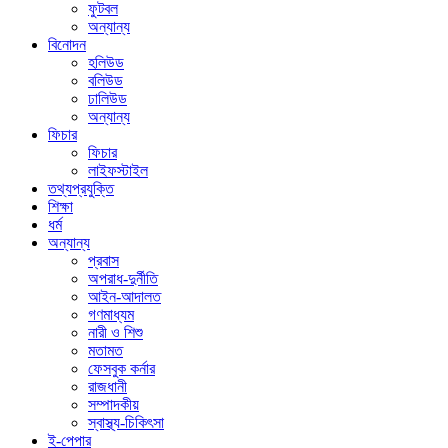
ফুটবল
অন্যান্য
বিনোদন
হলিউড
বলিউড
ঢালিউড
অন্যান্য
ফিচার
ফিচার
লাইফস্টাইল
তথ্যপ্রযুক্তি
শিক্ষা
ধর্ম
অন্যান্য
প্রবাস
অপরাধ-দুর্নীতি
আইন-আদালত
গণমাধ্যম
নারী ও শিশু
মতামত
ফেসবুক কর্নার
রাজধানী
সম্পাদকীয়
স্বাস্থ্য-চিকিৎসা
ই-পেপার