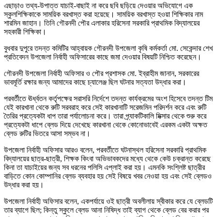
এছাড়াও তথ্য-উপাত্ত যাচাই-বাছাই না করে ছবি ছড়িয়ে দেওয়ার অভিযোগে এক
স্কুলশিক্ষিকাকে সাময়িক বরখাস্ত করা হয়েছে। সাময়িক বরখাস্ত হওয়া শিক্ষিকার নাম
শারমিন জাহান। তিনি গৌরনদী পৌর এলাকার হরিসেনা সরকারি প্রাথমিক বিদ্যালয়ের
সহকারী শিক্ষিকা।
বুধবার দুপুরে তদন্ত কমিটির আহ্বায়ক গৌরনদী উপজেলা কৃষি কর্মকর্তা মো. সেকেন্দার শেখ
প্রতিবেদন উপজেলা নির্বাহী অফিসারের কাছে জমা দেওয়ার বিষয়টি নিশ্চিত করেছেন।
গৌরনদী উপজেলা নির্বাহী অফিসার ও পৌর প্রশাসক মো. ইব্রাহীম জানান, সরকারের
ভাবমূর্তি রক্ষার জন্য আমাদের কাছে চ্যালেঞ্জ ছিল ঘটনার সত্যতা উদ্ধার করা।
পরবর্তীতে ঊর্ধ্বতন কর্তৃপক্ষের সরাসরি নির্দেশে তদন্ত কার্যক্রমের অংশ হিসেবে তদন্ত টিম
যেই কারখানা থেকে রুটি সরবরাহ করে সেই কারখানাটি সরেজমিন পরিদর্শন করে এবং রুটি
তৈরির প্রত্যেকটা ধাপ তারা পর্যালোচনা করে। তারা প্র্যাকটিকালি মিক্সার থেকে শুরু করে
প্রত্যেকটা ধাপে ব্লেড দিয়ে দেখেছে কারখানা থেকে কোনোভাবেই এরকম একটা অক্ষত
ব্লেড রুটির ভিতরে আসা সম্ভব না।
উপজেলা নির্বাহী অফিসার আরও বলেন, পরবর্তীতে ঘটনাস্থল হরিসেনা সরকারি প্রাথমিক
বিদ্যালয়ের ছাত্র-ছাত্রী, শিক্ষক কিংবা অভিভাবকদের মধ্যে থেকে কেউ চক্রান্ত করেছে
কিনা তা যাচাইয়ের জন্য সব ধরনের পলিসি এপ্লাই করা হয়। এমনকি সংশ্লিষ্ট ছাত্রীর
বাড়িতে কোন কোম্পানির ব্লেড ব্যবহার হয় সেই বিষয়ে খবর নেওয়া হয় এবং সেই ব্লেডও
উদ্ধার করা হয়।
উপজেলা নির্বাহী অফিসার বলেন, একপর্যায়ে ওই ছাত্রী অবলীলায় স্বীকার করে যে ব্লেডটি
তার ব্যাগে ছিল; কিন্তু স্কুলে ব্লেড আনা নিষিদ্ধ তাই ব্যাগ থেকে ব্লেড বের করার পর