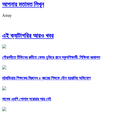
আপনার মতামত লিখুন
Array
এই ক্যাটাগরির আরও খবর
গৌরনদীতে টিফিনের রুটিতে ব্লেড ঢুকিয়ে রাখে স্কুলশিক্ষার্থী, শিক্ষিকা বরখাস্ত
মঠবাড়িয়ায় শিক্ষকের বিরুদ্ধে ৮ বছরের শিশুকে যৌন হয়রানির অভিযোগ
সাবেক এমপি গোলাম সরোয়ার আর নেই