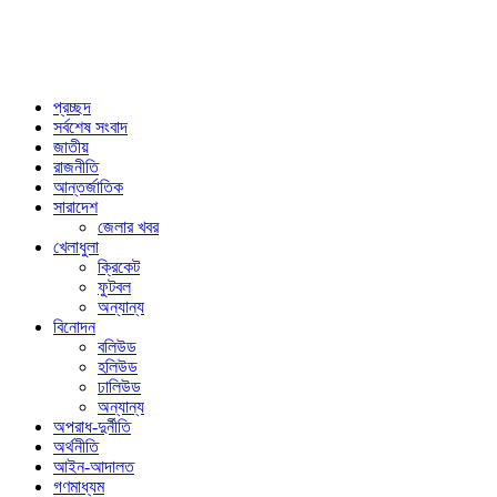
প্রচ্ছদ
সর্বশেষ সংবাদ
জাতীয়
রাজনীতি
আন্তর্জাতিক
সারাদেশ
জেলার খবর
খেলাধুলা
ক্রিকেট
ফুটবল
অন্যান্য
বিনোদন
বলিউড
হলিউড
ঢালিউড
অন্যান্য
অপরাধ-দুর্নীতি
অর্থনীতি
আইন-আদালত
গণমাধ্যম