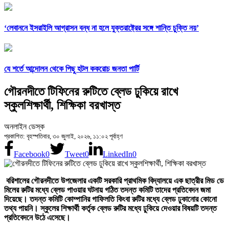
‘লেবাননে ইসরাইলি আগ্রাসন বন্ধ না হলে যুক্তরাষ্ট্রের সঙ্গে শান্তি চুক্তি নয়’
যে শর্তে আন্দোলন থেকে পিছু হটল ককরোচ জনতা পার্টি
গৌরনদীতে টিফিনের রুটিতে ব্লেড ঢুকিয়ে রাখে
স্কুলশিক্ষার্থী, শিক্ষিকা বরখাস্ত
অনলাইন ডেস্ক
প্রকাশিত: বৃহস্পতিবার, ৩০ জুলাই, ২০২৬, ১১:০২ পূর্বাহ্ণ
Facebook
0
Tweet
0
LinkedIn
0
বরিশালের গৌরনদীতে উপজেলার একটি সরকারি প্রাথমিক বিদ্যালয়ে এক ছাত্রীর মিড ডে
মিলের রুটির মধ্যে ব্লেড পাওয়ার ঘটনায় গঠিত তদন্ত কমিটি তাদের প্রতিবেদন জমা
দিয়েছে। তদন্ত কমিটি কোম্পানির গাফিলতি কিংবা রুটির মধ্যে ব্লেড ঢুকানোর কোনো
তথ্য পায়নি। স্কুলের শিক্ষার্থী কর্তৃক ব্লেড রুটির মধ্যে ঢুকিয়ে দেওয়ার বিষয়টি তদন্ত
প্রতিবেদনে উঠে এসেছে।