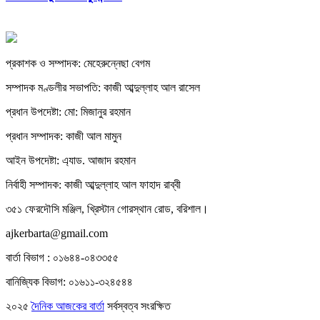
প্রকাশক ও সম্পাদক: মেহেরুন্নেছা বেগম
সম্পাদক মণ্ডলীর সভাপতি: কাজী আব্দুল্লাহ আল রাসেল
প্রধান উপদেষ্টা: মো: মিজানুর রহমান
প্রধান সম্পাদক: কাজী আল মামুন
আইন উপদেষ্টা: এ্যাড. আজাদ রহমান
নির্বাহী সম্পাদক: কাজী আব্দুল্লাহ আল ফাহাদ রাব্বী
৩৫১ ফেরদৌসি মঞ্জিল, খ্রিস্টান গোরস্থান রোড, বরিশাল।
ajkerbarta@gmail.com
বার্তা বিভাগ : ০১৬৪৪-০৪৩৩৫৫
বানিজ্যিক বিভাগ: ০১৬১১-৩২৪৫৪৪
২০২৫
দৈনিক আজকের বার্তা
সর্বস্বত্ব সংরক্ষিত