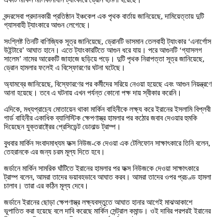
বন্দরসেবা প্রদানকারী প্রতিষ্ঠান ইঞ্চকেপ এক পৃথক বার্তায় জানিয়েছে, দামিয়েত্তায় দুটি
গ্যাসবাহী ট্যাংকারে আগুন লেগেছে।
সংশ্লিষ্ট তিনটি বাণিজ্যিক সূত্র জানিয়েছে, ড্রোনটি ভাসমান তেলবাহী ট্যাংকার ‘এনার্গোস
উইন্টারে’ আঘাত হানে। এতে ট্যাংকারটিতে আগুন ধরে যায়। পরে আগুনটি ‘গ্যাসলগ
সালেম’ নামের আরেকটি জাহাজে ছড়িয়ে পড়ে। দুটি পৃথক নিরাপত্তা সূত্র জানিয়েছে,
ড্রোন হামলার ফলেই এ বিস্ফোরণের ঘটনা ঘটেছে।
অ্যামব্রে জানিয়েছে, বিস্ফোরণের পর কর্মীদের সরিয়ে নেওয়া হয়েছে এবং আগুন নিয়ন্ত্রণে
আনা হয়েছে। তবে এ ঘটনায় এখন পর্যন্ত কোনো পক্ষ দায় স্বীকার করেনি।
এদিকে, মধ্যপ্রাচ্যে মোতায়েন থাকা মার্কিন বাহিনীকে লক্ষ্য করে ইরানের ইসলামি বিপ্লবী
গার্ড বাহিনীর একাধিক ব্যালিস্টিক ক্ষেপণাস্ত্র হামলার পর কঠোর জবাব দেওয়ার হুমকি
দিয়েছেন যুক্তরাষ্ট্রের প্রেসিডেন্ট ডোনাল্ড ট্রাম্প।
বুধবার মার্কিন সংবাদমাধ্যম ফক্স নিউজ-কে দেওয়া এক টেলিফোন সাক্ষাৎকারে তিনি বলেন,
তেহরানকে এর জন্য চরম মূল্য দিতে হবে।
জর্ডানে মার্কিন সামরিক ঘাঁটিতে ইরানের হামলার পর ফক্স নিউজকে দেওয়া সাক্ষাৎকারে
ট্রাম্প বলেন, আমরা তাদের ভয়াবহভাবে আঘাত করব। আমরা তাদের ওপর প্রচণ্ড হামলা
চালাব। তারা এর কঠিন মূল্য দেবে।
জর্ডানে ইরানের ছোড়া ক্ষেপণাস্ত্র লক্ষ্যবস্তুতে আঘাত হানার আগেই মাঝআকাশে
ভূপাতিত করা হয়েছে বলে দাবি করেছে মার্কিন সেন্ট্রাল কমান্ড। ওই দাবির পরপরই ইরানের