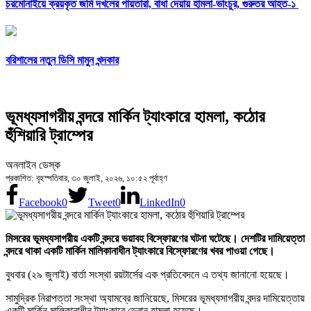
চরমোনাইয়ে ক্রয়কৃত জমি দখলের পায়তারা, বাধা দেয়ায় হামলা-ভাংচুর, গুরুতর আহত-১
বরিশালের নতুন ডিসি মামুন খন্দকার
ভূমধ্যসাগরীয় বন্দরে মার্কিন ট্যাংকারে হামলা, কঠোর
হুঁশিয়ারি ট্রাম্পের
অনলাইন ডেস্ক
প্রকাশিত: বৃহস্পতিবার, ৩০ জুলাই, ২০২৬, ১০:৫২ পূর্বাহ্ণ
Facebook
0
Tweet
0
LinkedIn
0
মিসরের ভূমধ্যসাগরীয় একটি বন্দরে ভয়াবহ বিস্ফোরণের ঘটনা ঘটেছে। দেশটির দামিয়েত্তা
বন্দরে থাকা একটি মার্কিন মালিকানাধীন ট্যাংকারে বিস্ফোরণের খবর পাওয়া গেছে।
বুধবার (২৯ জুলাই) বার্তা সংস্থা রয়টার্সের এক প্রতিবেদনে এ তথ্য জানানো হয়েছে।
সামুদ্রিক নিরাপত্তা সংস্থা অ্যামব্রে জানিয়েছে, মিসরের ভূমধ্যসাগরীয় বন্দর দামিয়েত্তায়
একটি মার্কিন মালিকানাধীন ট্যাংকারে ড্রোন হামলা হয়েছে।