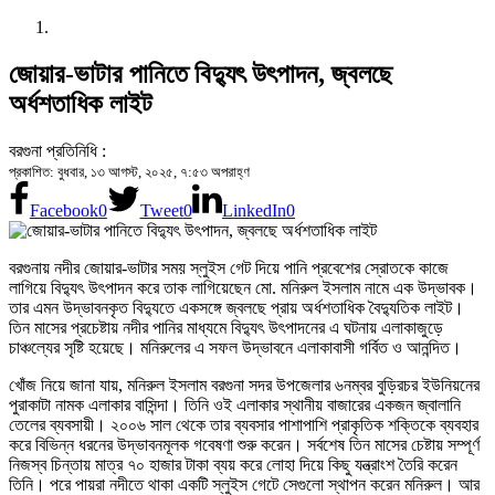
জোয়ার-ভাটার পানিতে বিদ্যুৎ উৎপাদন, জ্বলছে
অর্ধশতাধিক লাইট
বরগুনা প্রতিনিধি :
প্রকাশিত: বুধবার, ১৩ আগস্ট, ২০২৫, ৭:৫৩ অপরাহ্ণ
Facebook
0
Tweet
0
LinkedIn
0
বরগুনায় নদীর জোয়ার-ভাটার সময় স্লুইস গেট দিয়ে পানি প্রবেশের স্রোতকে কাজে
লাগিয়ে বিদ্যুৎ উৎপাদন করে তাক লাগিয়েছেন মো. মনিরুল ইসলাম নামে এক উদ্ভাবক।
তার এমন উদ্ভাবনকৃত বিদ্যুতে একসঙ্গে জ্বলছে প্রায় অর্ধশতাধিক বৈদ্যুতিক লাইট।
তিন মাসের প্রচেষ্টায় নদীর পানির মাধ্যমে বিদ্যুৎ উৎপাদনের এ ঘটনায় এলাকাজুড়ে
চাঞ্চল্যের সৃষ্টি হয়েছে। মনিরুলের এ সফল উদ্ভাবনে এলাকাবাসী গর্বিত ও আনন্দিত।
খোঁজ নিয়ে জানা যায়, মনিরুল ইসলাম বরগুনা সদর উপজেলার ৬নম্বর বুড়িরচর ইউনিয়নের
পুরাকাটা নামক এলাকার বাসিন্দা। তিনি ওই এলাকার স্থানীয় বাজারের একজন জ্বালানি
তেলের ব্যবসায়ী। ২০০৬ সাল থেকে তার ব্যবসার পাশাপাশি প্রাকৃতিক শক্তিকে ব্যবহার
করে বিভিন্ন ধরনের উদ্ভাবনমূলক গবেষণা শুরু করেন। সর্বশেষ তিন মাসের চেষ্টায় সম্পূর্ণ
নিজস্ব চিন্তায় মাত্র ৭০ হাজার টাকা ব্যয় করে লোহা দিয়ে কিছু যন্ত্রাংশ তৈরি করেন
তিনি। পরে পায়রা নদীতে থাকা একটি স্লুইস গেটে সেগুলো স্থাপন করেন মনিরুল। আর