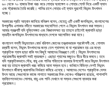
৬০ থেকে ৭০ হাজার টাকা খরচ করে লোহার অ্যাঙ্গেল ও লোহার প্লেট দিয়ে একটি ফ্যান
এবং স্ট্রাকচার তৈরি করেছি। পানির চাপে লোহার ওই ফ্যান ঘুরলেই বিদ্যুৎ উৎপাদন
হচ্ছে।
সরকারের প্রতি আহ্বান জানিয়ে মনিরুল বলেন, যেহেতু এটি একটি জলবিদ্যুৎ, বাংলাদেশের
উপকূলীয় এলাকার নদীতে সরকারের সহযোগিতা পেলে এ বিদ্যুৎ উৎপাদন করা সম্ভব।
আমার প্রকল্পটি যদি যুক্তিসঙ্গত এবং বিজ্ঞানসম্মত হয় তাহলে চাইলেই জ্বালানি ছাড়া
ব্যয়হীন জলবিদ্যুৎ উৎপাদনের মাধ্যমে দেশকে আলোকিত করা যাবে।
বাংলাদেশ পল্লী বিদ্যুতায়ন বোর্ড বরিশাল জোনের তত্ত্বাবধায়ক প্রকৌশলী মো. গোলাম
রব্বানী বলেন, বিদ্যুৎ উৎপাদনের জন্য তেল গ্যাসসহ যা যা প্রয়োজন হয় এর মধ্যে
প্রাকৃতিক গ্যাস ছাড়া বাকি সব কিছুই আমাদের নিয়ন্ত্রণে নেই। বিদ্যুৎ উৎপাদনের
প্রয়োজনীয় জ্বালানি সবই ব্যয়বহুল। এছাড়া গ্যাসের মজুতও ধীরে ধীরে কমবে। তবে
যদি প্রাকৃতিকভাবে সৌর, বায়ু এবং পানির শক্তিকে ব্যবহার উপযোগী করে বিদ্যুৎ উৎপাদন
করা হয় তাহলে জ্বালানি খরচ কমিয়ে আনা সম্ভব হবে। বর্তমানে বিভিন্ন দেশই বিদ্যুৎ
উৎপাদনে জীবাশ্ম জ্বালানির নির্ভরতা কমিয়ে এনেছে। আমাদের দেশেও প্রাকৃতিক যেসব
উৎস আছে সেগুলোকে কাজে লাগাতে সরকারের দিক থেকেও পরিকল্পনা রয়েছে, পাশাপাশি
ব্যক্তিগতভাবেও সোলার, বায়ু এবং পানি যেখানে যা সম্ভব সেগুলো ব্যবহার করা
প্রয়োজন।