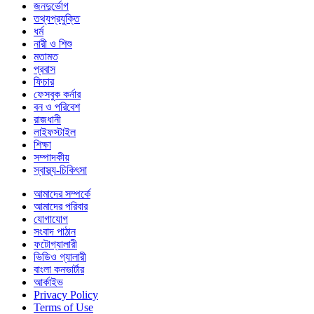
জনদুর্ভোগ
তথ্যপ্রযুক্তি
ধর্ম
নারী ও শিশু
মতামত
প্রবাস
ফিচার
ফেসবুক কর্নার
বন ও পরিবেশ
রাজধানী
লাইফস্টাইল
শিক্ষা
সম্পাদকীয়
স্বাস্থ্য-চিকিৎসা
আমাদের সম্পর্কে
আমাদের পরিবার
যোগাযোগ
সংবাদ পাঠান
ফটোগ্যালারী
ভিডিও গ্যালারী
বাংলা কনভার্টার
আর্কাইভ
Privacy Policy
Terms of Use