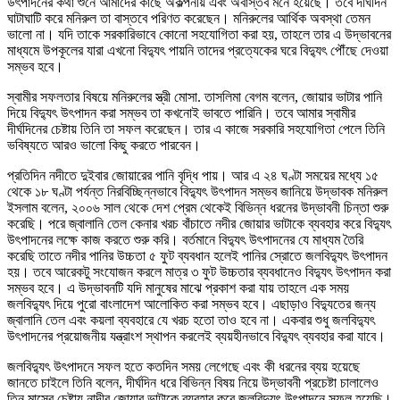
উৎপাদনের কথা শুনে আমাদের কাছে অকল্পনীয় এবং অবাস্তব মনে হয়েছে। তবে দীর্ঘদিন
ঘাটাঘাটি করে মনিরুল তা বাস্তবে পরিণত করেছেন। মনিরুলের আর্থিক অবস্থা তেমন
ভালো না। যদি তাকে সরকারিভাবে কোনো সহযোগিতা করা হয়, তাহলে তার এ উদ্ভাবনের
মাধ্যমে উপকূলের যারা এখনো বিদ্যুৎ পায়নি তাদের প্রত্যেকের ঘরে বিদ্যুৎ পৌঁছে দেওয়া
সম্ভব হবে।
স্বামীর সফলতার বিষয়ে মনিরুলের স্ত্রী মোসা. তাসলিমা বেগম বলেন, জোয়ার ভাটার পানি
দিয়ে বিদ্যুৎ উৎপাদন করা সম্ভব তা কখনোই ভাবতে পারিনি। তবে আমার স্বামীর
দীর্ঘদিনের চেষ্টায় তিনি তা সফল করেছেন। তার এ কাজে সরকারি সহযোগিতা পেলে তিনি
ভবিষ্যতে আরও ভালো কিছু করতে পারবেন।
প্রতিদিন নদীতে দুইবার জোয়ারের পানি বৃদ্ধি পায়। আর এ ২৪ ঘণ্টা সময়ের মধ্যে ১৫
থেকে ১৮ ঘণ্টা পর্যন্ত নিরবিচ্ছিন্নভাবে বিদ্যুৎ উৎপাদন সম্ভব জানিয়ে উদ্ভাবক মনিরুল
ইসলাম বলেন, ২০০৬ সাল থেকে দেশ প্রেম থেকেই বিভিন্ন ধরনের উদ্ভাবনী চিন্তা শুরু
করেছি। পরে জ্বালানি তেল কেনার খরচ বাঁচাতে নদীর জোয়ার ভাটাকে ব্যবহার করে বিদ্যুৎ
উৎপাদনের লক্ষে কাজ করতে শুরু করি। বর্তমানে বিদ্যুৎ উৎপাদনের যে মাধ্যম তৈরি
করেছি তাতে নদীর পানির উচ্চতা ৫ ফুট ব্যবধান হলেই পানির স্রোতে জলবিদ্যুৎ উৎপাদন
হয়। তবে আরেকটু সংযোজন করলে মাত্র ৩ ফুট উচ্চতার ব্যবধানেও বিদ্যুৎ উৎপাদন করা
সম্ভব হবে। এ উদ্ভাবনটি যদি মানুষের মাঝে প্রকাশ করা যায় তাহলে এক সময়
জলবিদ্যুৎ দিয়ে পুরো বাংলাদেশ আলোকিত করা সম্ভব হবে। এছাড়াও বিদ্যুতের জন্য
জ্বালানি তেল এবং কয়লা ব্যবহারে যে খরচ হতো তাও হবে না। একবার শুধু জলবিদ্যুৎ
উৎপাদনের প্রয়োজনীয় যন্ত্রাংশ স্থাপন করলেই ব্যয়হীনভাবে বিদ্যুৎ ব্যবহার করা যাবে।
জলবিদ্যুৎ উৎপাদনে সফল হতে কতদিন সময় লেগেছে এবং কী ধরনের ব্যয় হয়েছে
জানতে চাইলে তিনি বলেন, দীর্ঘদিন ধরে বিভিন্ন বিষয় নিয়ে উদ্ভাবনী প্রচেষ্টা চালালেও
তিন মাসের চেষ্টায় নাদীর জোয়ার ভাটাকে ব্যবহার করে জলবিদ্যুৎ উৎপাদনে সফল হয়েছি।