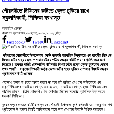
গৌরনদীতে টিফিনের রুটিতে ব্লেড ঢুকিয়ে রাখে
স্কুলশিক্ষার্থী, শিক্ষিকা বরখাস্ত
অনলাইন ডেস্ক
প্রকাশিত: বৃহস্পতিবার, ৩০ জুলাই, ২০২৬, ১১:০২ পূর্বাহ্ণ
Facebook
0
Tweet
0
LinkedIn
0
বরিশালের গৌরনদীতে উপজেলার একটি সরকারি প্রাথমিক বিদ্যালয়ে এক ছাত্রীর মিড ডে
মিলের রুটির মধ্যে ব্লেড পাওয়ার ঘটনায় গঠিত তদন্ত কমিটি তাদের প্রতিবেদন জমা
দিয়েছে। তদন্ত কমিটি কোম্পানির গাফিলতি কিংবা রুটির মধ্যে ব্লেড ঢুকানোর কোনো
তথ্য পায়নি। স্কুলের শিক্ষার্থী কর্তৃক ব্লেড রুটির মধ্যে ঢুকিয়ে দেওয়ার বিষয়টি তদন্ত
প্রতিবেদনে উঠে এসেছে।
এছাড়াও তথ্য-উপাত্ত যাচাই-বাছাই না করে ছবি ছড়িয়ে দেওয়ার অভিযোগে এক
স্কুলশিক্ষিকাকে সাময়িক বরখাস্ত করা হয়েছে। সাময়িক বরখাস্ত হওয়া শিক্ষিকার নাম
শারমিন জাহান। তিনি গৌরনদী পৌর এলাকার হরিসেনা সরকারি প্রাথমিক বিদ্যালয়ের
সহকারী শিক্ষিকা।
বুধবার দুপুরে তদন্ত কমিটির আহ্বায়ক গৌরনদী উপজেলা কৃষি কর্মকর্তা মো. সেকেন্দার শেখ
প্রতিবেদন উপজেলা নির্বাহী অফিসারের কাছে জমা দেওয়ার বিষয়টি নিশ্চিত করেছেন।