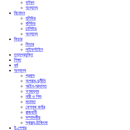
ফুটবল
অন্যান্য
বিনোদন
হলিউড
বলিউড
ঢালিউড
অন্যান্য
ফিচার
ফিচার
লাইফস্টাইল
তথ্যপ্রযুক্তি
শিক্ষা
ধর্ম
অন্যান্য
প্রবাস
অপরাধ-দুর্নীতি
আইন-আদালত
গণমাধ্যম
নারী ও শিশু
মতামত
ফেসবুক কর্নার
রাজধানী
সম্পাদকীয়
স্বাস্থ্য-চিকিৎসা
ই-পেপার