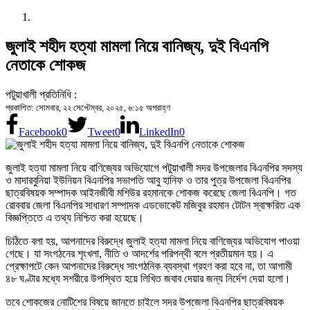
জুলাই শহীদ হত্যা মামলা নিয়ে বানিজ্য, দুই বিএনপি
নেতাকে শোকজ
পটুয়াখালী প্রতিনিধি :
প্রকাশিত: সোমবার, ২২ সেপ্টেম্বর, ২০২৫, ৬:১৫ অপরাহ্ণ
Facebook
0
Tweet
0
LinkedIn
0
জুলাই হত্যা মামলা নিয়ে বাণিজ্যের অভিযোগে পটুয়াখালী সদর উপজেলার বিএনপির সদস্য
ও মাদারবুনিয়া ইউনিয়ন বিএনপির সভাপতি আবু হানিফ ও তার পুত্র উপজেলা বিএনপির
ছাত্রবিষয়ক সম্পাদক আইনজীবী মশিউর রহমানকে শোকজ করেছে জেলা বিএনপি। গত
রোববার জেলা বিএনপির সাধারণ সম্পাদক এডভোকেট মজিবুর রহমান টোটন স্বাক্ষরিত এক
বিজ্ঞপ্তিতে এ তথ্য নিশ্চিত করা হয়েছে।
চিঠিতে বলা হয়, আপনাদের বিরুদ্ধে জুলাই হত্যা মামলা নিয়ে বাণিজ্যের অভিযোগ পাওয়া
গেছে। যা সংগঠনের শৃংখলা, নীতি ও আদর্শের পরিপন্থী বলে প্রতীয়মান হয়। এ
প্রেক্ষাপটে কেন আপনাদের বিরুদ্ধে সাংগঠনিক ব্যবস্থা গ্রহণ করা হবে না, তা আগামী
৪৮ ঘণ্টার মধ্যে সশরীরে উপস্থিত হয়ে লিখিত জবাব দেয়ার জন্য নির্দেশ দেয়া হলো।
তবে শোকজের নোটিশের বিষয়ে জানতে চাইলে সদর উপজেলা বিএনপির ছাত্রবিষয়ক