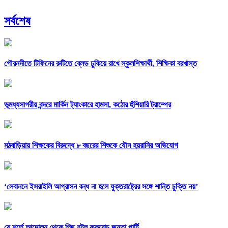
সর্বশেষ
গৌরনদীতে টিফিনের রুটিতে ব্লেড ঢুকিয়ে রাখে স্কুলশিক্ষার্থী, শিক্ষিকা বরখাস্ত
ভূমধ্যসাগরীয় বন্দরে মার্কিন ট্যাংকারে হামলা, কঠোর হুঁশিয়ারি ট্রাম্পের
মঠবাড়িয়ায় শিক্ষকের বিরুদ্ধে ৮ বছরের শিশুকে যৌন হয়রানির অভিযোগ
‘লেবাননে ইসরাইলি আগ্রাসন বন্ধ না হলে যুক্তরাষ্ট্রের সঙ্গে শান্তি চুক্তি নয়’
যে শর্তে আন্দোলন থেকে পিছু হটল ককরোচ জনতা পার্টি