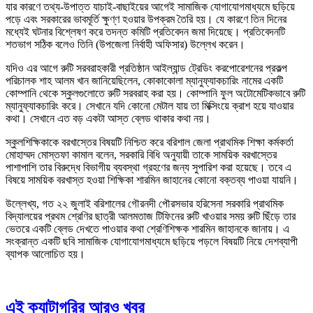
যার কারণে তথ্য-উপাত্ত যাচাই-বাছাইয়ের আগেই সামাজিক যোগাযোগমাধ্যমে ছড়িয়ে
পড়ে এবং সরকারের ভাবমূর্তি ক্ষুণ্ণ হওয়ার উপক্রম তৈরি হয়। যে কারণে তিন দিনের
মধ্যেই ঘটনার বিশ্লেষণ করে তদন্ত কমিটি প্রতিবেদন জমা দিয়েছে। প্রতিবেদনটি
শতভাগ সঠিক বলেও তিনি (উপজেলা নির্বাহী অফিসার) উল্লেখ করেন।
যদিও এর আগে রুটি সরবরাহকারী প্রতিষ্ঠান আইল্যান্ড ট্রেডিং করপোরেশনের প্রকল্প
পরিচালক শাহ আলম খান জানিয়েছিলেন, কোকাকোলা ম্যানুফ্যাকচারিং নামের একটি
কোম্পানি থেকে স্কুলগুলোতে রুটি সরবরাহ করা হয়। কোম্পানি ফুল অটোমেটিকভাবে রুটি
ম্যানুফ্যাকচারিং করে। সেখানে যদি কোনো মেটাল যায় তা মিক্সিংয়ে ক্রাশ হয়ে যাওয়ার
কথা। সেখানে এত বড় একটা আস্ত ব্লেড থাকার কথা নয়।
স্কুলশিক্ষিকাকে বরখাস্তের বিষয়টি নিশ্চিত করে বরিশাল জেলা প্রাথমিক শিক্ষা কর্মকর্তা
মোহাম্মদ মোস্তফা কামাল বলেন, সরকারি বিধি অনুযায়ী তাকে সাময়িক বরখাস্তের
পাশাপাশি তার বিরুদ্ধে বিভাগীয় ব্যবস্থা গ্রহণের জন্য সুপারিশ করা হয়েছে। তবে এ
বিষয়ে সাময়িক বরখাস্ত হওয়া শিক্ষিকা শারমিন জাহানের কোনো বক্তব্য পাওয়া যায়নি।
উল্লেখ্য, গত ২২ জুলাই বরিশালের গৌরনদী পৌরসভার হরিসেনা সরকারি প্রাথমিক
বিদ্যালয়ের প্রথম শ্রেণির ছাত্রী আলমতাজ টিফিনের রুটি খাওয়ার সময় রুটি ছিঁড়ে তার
ভেতরে একটি ব্লেড দেখতে পাওয়ার কথা শ্রেণিশিক্ষক শারমিন জাহানকে জানায়। এ
সংক্রান্ত একটি ছবি সামাজিক যোগাযোগমাধ্যমে ছড়িয়ে পড়লে বিষয়টি নিয়ে দেশব্যাপী
ব্যাপক আলোচিত হয়।
এই ক্যাটাগরির আরও খবর