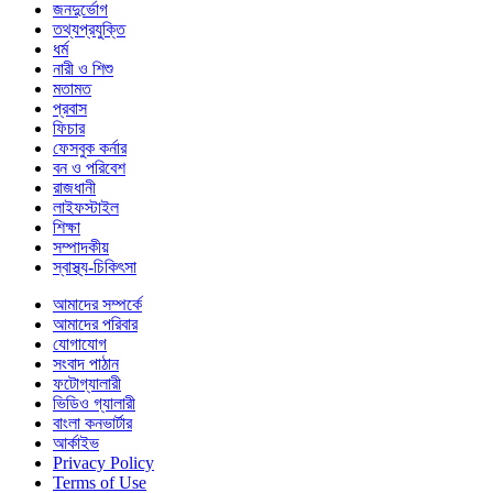
জনদুর্ভোগ
তথ্যপ্রযুক্তি
ধর্ম
নারী ও শিশু
মতামত
প্রবাস
ফিচার
ফেসবুক কর্নার
বন ও পরিবেশ
রাজধানী
লাইফস্টাইল
শিক্ষা
সম্পাদকীয়
স্বাস্থ্য-চিকিৎসা
আমাদের সম্পর্কে
আমাদের পরিবার
যোগাযোগ
সংবাদ পাঠান
ফটোগ্যালারী
ভিডিও গ্যালারী
বাংলা কনভার্টার
আর্কাইভ
Privacy Policy
Terms of Use