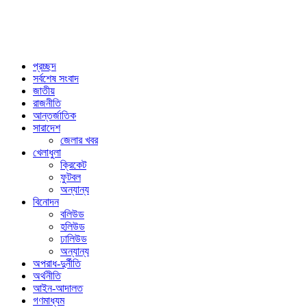
প্রচ্ছদ
সর্বশেষ সংবাদ
জাতীয়
রাজনীতি
আন্তর্জাতিক
সারাদেশ
জেলার খবর
খেলাধুলা
ক্রিকেট
ফুটবল
অন্যান্য
বিনোদন
বলিউড
হলিউড
ঢালিউড
অন্যান্য
অপরাধ-দুর্নীতি
অর্থনীতি
আইন-আদালত
গণমাধ্যম