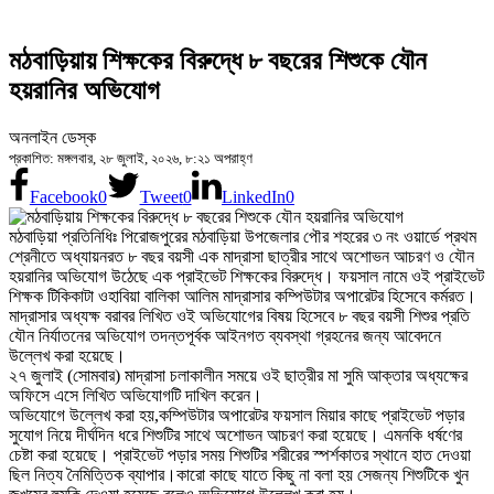
মঠবাড়িয়ায় শিক্ষকের বিরুদ্ধে ৮ বছরের শিশুকে যৌন
হয়রানির অভিযোগ
অনলাইন ডেস্ক
প্রকাশিত: মঙ্গলবার, ২৮ জুলাই, ২০২৬, ৮:২১ অপরাহ্ণ
Facebook
0
Tweet
0
LinkedIn
0
মঠবাড়িয়া প্রতিনিধিঃ পিরোজপুরের মঠবাড়িয়া উপজেলার পৌর শহরের ৩ নং ওয়ার্ডে প্রথম
শ্রেনীতে অধ্যায়নরত ৮ বছর বয়সী এক মাদ্রাসা ছাত্রীর সাথে অশোভন আচরণ ও যৌন
হয়রানির অভিযোগ উঠেছে এক প্রাইভেট শিক্ষকের বিরুদ্ধে। ফয়সাল নামে ওই প্রাইভেট
শিক্ষক টিকিকাটা ওহাবিয়া বালিকা আলিম মাদ্রাসার কম্পিউটার অপারেটর হিসেবে কর্মরত।
মাদ্রাসার অধ্যক্ষ বরাবর লিখিত ওই অভিযোগের বিষয় হিসেবে ৮ বছর বয়সী শিশুর প্রতি
যৌন নির্যাতনের অভিযোগ তদন্তপূর্বক আইনগত ব্যবস্থা গ্রহনের জন্য আবেদনে
উল্লেখ করা হয়েছে।
২৭ জুলাই (সোমবার) মাদ্রাসা চলাকালীন সময়ে ওই ছাত্রীর মা সুমি আক্তার অধ্যক্ষের
অফিসে এসে লিখিত অভিযোগটি দাখিল করেন।
অভিযোগে উল্লেখ করা হয়,কম্পিউটার অপারেটর ফয়সাল মিয়ার কাছে প্রাইভেট পড়ার
সুযোগ নিয়ে দীর্ঘদিন ধরে শিশুটির সাথে অশোভন আচরণ করা হয়েছে। এমনকি ধর্ষণের
চেষ্টা করা হয়েছে। প্রাইভেট পড়ার সময় শিশুটির শরীরের স্পর্শকাতর স্থানে হাত দেওয়া
ছিল নিত্য নৈমিত্তিক ব্যাপার।কারো কাছে যাতে কিছু না বলা হয় সেজন্য শিশুটিকে খুন