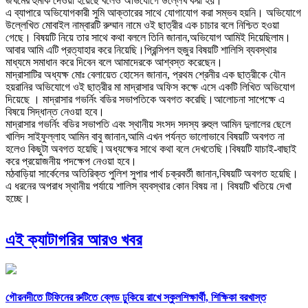
জখমের হুমকি দেওয়া হয়েছে বলেও অভিযোগে উল্লেখ করা হয়।
এ ব্যাপারে অভিযোগকারী সুমি আক্তারের সাথে যোগাযোগ করা সম্ভব হয়নি। অভিযোগে
উল্লেখিত মোবাইল নাম্বারটি রুম্মান নামে ওই ছাত্রীর এক চাচার বলে নিশ্চিত হওয়া
গেছে। বিষয়টি নিয়ে তার সাথে কথা বললে তিনি জানান,অভিযোগ আমিই দিয়েছিলাম।
আবার আমি এটি প্রত্যাহার করে নিয়েছি।প্রিন্সিপল হুজুর বিষয়টি শালিসি ব্যবস্থার
মাধ্যমে সমাধান করে দিবেন বলে আমাদেরকে আশ্বস্ত করেছেন।
মাদ্রাসাটির অধ্যক্ষ মোঃ বেলায়েত হোসেন জানান, প্রথম শ্রেনীর এক ছাত্রীকে যৌন
হয়রানির অভিযোগে ওই ছাত্রীর মা মাদ্রাসার অফিস কক্ষে এসে একটি লিখিত অভিযোগ
দিয়েছে । মাদ্রাসার গভর্নিং বডির সভাপতিকে অবগত করেছি।আলোচনা সাপেক্ষে এ
বিষয়ে সিদ্ধান্ত নেওয়া হবে।
মাদ্রাসার গভর্নিং বডির সভাপতি এবং স্থানীয় সংসদ সদস্য রুহুল আমিন দুলালের ছেলে
খালিদ সাইফুল্লাহ আমিন বাবু জানান,আমি এখন পর্যন্ত ভালোভাবে বিষয়টি অবগত না
হলেও কিছুটা অবগত হয়েছি।অধ্যক্ষের সাথে কথা বলে দেখতেছি।বিষয়টি যাচাই-বাছাই
করে প্রয়োজনীয় পদক্ষেপ নেওয়া হবে।
মঠবাড়িয়া সার্কেলের অতিরিক্ত পুলিশ সুপার পার্থ চক্রবর্তী জানান,বিষয়টি অবগত হয়েছি।
এ ধরনের অপরাধ স্থানীয় পর্যায়ে শালিস ব্যবস্থার কোন বিষয় না। বিষয়টি খতিয়ে দেখা
হচ্ছে।
এই ক্যাটাগরির আরও খবর
গৌরনদীতে টিফিনের রুটিতে ব্লেড ঢুকিয়ে রাখে স্কুলশিক্ষার্থী, শিক্ষিকা বরখাস্ত