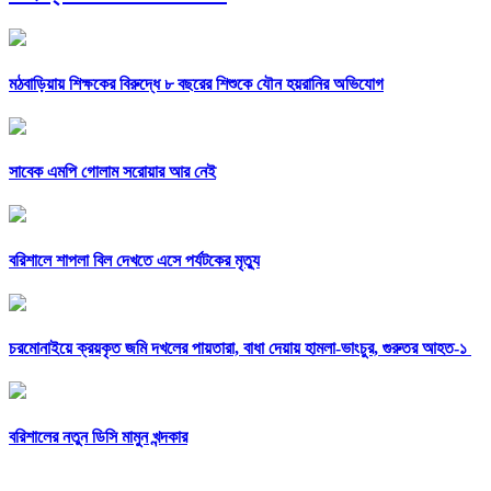
মঠবাড়িয়ায় শিক্ষকের বিরুদ্ধে ৮ বছরের শিশুকে যৌন হয়রানির অভিযোগ
সাবেক এমপি গোলাম সরোয়ার আর নেই
বরিশালে শাপলা বিল দেখতে এসে পর্যটকের মৃত্যু
চরমোনাইয়ে ক্রয়কৃত জমি দখলের পায়তারা, বাধা দেয়ায় হামলা-ভাংচুর, গুরুতর আহত-১
বরিশালের নতুন ডিসি মামুন খন্দকার