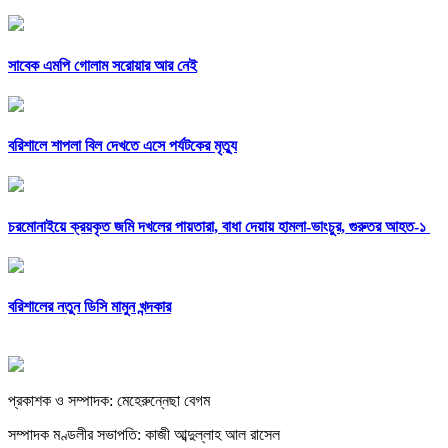
সাবেক এমপি গোলাম সরোয়ার আর নেই
বরিশালে শাপলা বিল দেখতে এসে পর্যটকের মৃত্যু
চরমোনাইয়ে ক্রয়কৃত জমি দখলের পায়তারা, বাধা দেয়ায় হামলা-ভাংচুর, গুরুতর আহত-১
বরিশালের নতুন ডিসি মামুন খন্দকার
প্রকাশক ও সম্পাদক: মেহেরুন্নেছা বেগম
সম্পাদক মণ্ডলীর সভাপতি: কাজী আব্দুল্লাহ আল রাসেল