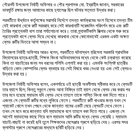
গৌরনদী উপজেলা নির্বাহী অফিসার ও পৌর প্রশাসক মো. ইব্রাহীম জানান, সরকারের
ভাবমূর্তি রক্ষার জন্য আমাদের কাছে চ্যালেঞ্জ ছিল ঘটনার সত্যতা উদ্ধার করা।
পরবর্তীতে ঊর্ধ্বতন কর্তৃপক্ষের সরাসরি নির্দেশে তদন্ত কার্যক্রমের অংশ হিসেবে তদন্ত টিম
যেই কারখানা থেকে রুটি সরবরাহ করে সেই কারখানাটি সরেজমিন পরিদর্শন করে এবং রুটি
তৈরির প্রত্যেকটা ধাপ তারা পর্যালোচনা করে। তারা প্র্যাকটিকালি মিক্সার থেকে শুরু করে
প্রত্যেকটা ধাপে ব্লেড দিয়ে দেখেছে কারখানা থেকে কোনোভাবেই এরকম একটা অক্ষত
ব্লেড রুটির ভিতরে আসা সম্ভব না।
উপজেলা নির্বাহী অফিসার আরও বলেন, পরবর্তীতে ঘটনাস্থল হরিসেনা সরকারি প্রাথমিক
বিদ্যালয়ের ছাত্র-ছাত্রী, শিক্ষক কিংবা অভিভাবকদের মধ্যে থেকে কেউ চক্রান্ত করেছে
কিনা তা যাচাইয়ের জন্য সব ধরনের পলিসি এপ্লাই করা হয়। এমনকি সংশ্লিষ্ট ছাত্রীর
বাড়িতে কোন কোম্পানির ব্লেড ব্যবহার হয় সেই বিষয়ে খবর নেওয়া হয় এবং সেই ব্লেডও
উদ্ধার করা হয়।
উপজেলা নির্বাহী অফিসার বলেন, একপর্যায়ে ওই ছাত্রী অবলীলায় স্বীকার করে যে ব্লেডটি
তার ব্যাগে ছিল; কিন্তু স্কুলে ব্লেড আনা নিষিদ্ধ তাই ব্যাগ থেকে ব্লেড বের করার পর
তার মনে হয়েছে ম্যাডাম যদি ব্লেড দেখে তাহলে তাকে শাস্তি কিংবা বকা দিতে পারে।
এজন্য সে ব্লেডটি রুটির মধ্যে লুকিয়ে ফেলে। পরবর্তীতে রুটি খাওয়ার জন্য যখন সে
প্যাকেট খোলে তখন পেছন থেকে জান্নাত নামের একটি মেয়ে ব্লেডটি দেখে ফেলে।
তখন সে মনে করে জান্নাত যদি ম্যাডামকে বলে তাহলে বকা দিতে পারে। এজন্য সে
আগেই ম্যাডামের কাছে গিয়ে বলে ম্যাডাম আমি রুটির মধ্যে ব্লেড পেয়েছি। ম্যাডাম
যাচাই-বাছাই না করেই ছবি তুলে শিক্ষকদের মেসেঞ্জার গ্রুপে ছড়িয়ে দেয়। এরপর সদর
ক্লাস্টার গ্রুপে মেসেঞ্জারের মাধ্যমে ছবিটি ছড়িয়ে দেয়।