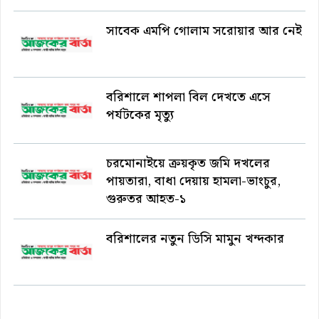
সাবেক এমপি গোলাম সরোয়ার আর নেই
বরিশালে শাপলা বিল দেখতে এসে
পর্যটকের মৃত্যু
চরমোনাইয়ে ক্রয়কৃত জমি দখলের
পায়তারা, বাধা দেয়ায় হামলা-ভাংচুর,
গুরুতর আহত-১
বরিশালের নতুন ডিসি মামুন খন্দকার