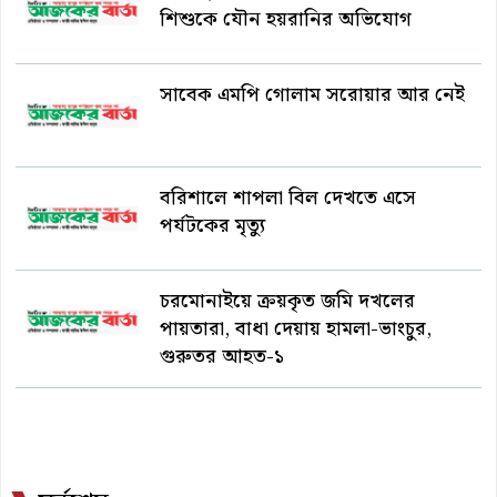
শিশুকে যৌন হয়রানির অভিযোগ
সাবেক এমপি গোলাম সরোয়ার আর নেই
বরিশালে শাপলা বিল দেখতে এসে
পর্যটকের মৃত্যু
চরমোনাইয়ে ক্রয়কৃত জমি দখলের
পায়তারা, বাধা দেয়ায় হামলা-ভাংচুর,
গুরুতর আহত-১