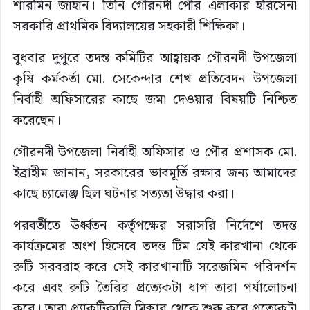
শারমিন জাহান। তিনি গৌরনদী পৌর এলাকার হরিসেনা
সরকারি প্রাথমিক বিদ্যালয়ের সহকারী শিক্ষিকা।
বুধবার দুপুরে তদন্ত কমিটির আহ্বায়ক গৌরনদী উপজেলা
কৃষি কর্মকর্তা মো. সেকেন্দার শেখ প্রতিবেদন উপজেলা
নির্বাহী অফিসারের কাছে জমা দেওয়ার বিষয়টি নিশ্চিত
করেছেন।
গৌরনদী উপজেলা নির্বাহী অফিসার ও পৌর প্রশাসক মো.
ইব্রাহীম জানান, সরকারের ভাবমূর্তি রক্ষার জন্য আমাদের
কাছে চ্যালেঞ্জ ছিল ঘটনার সত্যতা উদ্ধার করা।
পরবর্তীতে ঊর্ধ্বতন কর্তৃপক্ষের সরাসরি নির্দেশে তদন্ত
কার্যক্রমের অংশ হিসেবে তদন্ত টিম যেই কারখানা থেকে
রুটি সরবরাহ করে সেই কারখানাটি সরেজমিন পরিদর্শন
করে এবং রুটি তৈরির প্রত্যেকটা ধাপ তারা পর্যালোচনা
করে। তারা প্র্যাকটিকালি মিক্সার থেকে শুরু করে প্রত্যেকটা