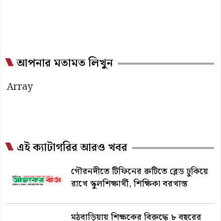
আপনার মতামত লিখুন
Array
এই ক্যাটাগরির আরও খবর
গৌরনদীতে টিফিনের রুটিতে ব্লেড ঢুকিয়ে
রাখে স্কুলশিক্ষার্থী, শিক্ষিকা বরখাস্ত
মঠবাড়িয়ায় শিক্ষকের বিরুদ্ধে ৮ বছরের