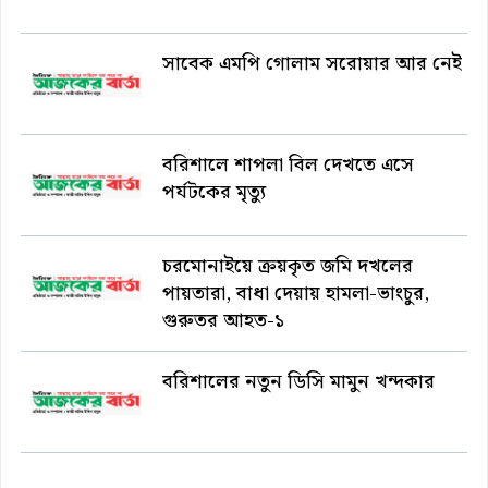
সাবেক এমপি গোলাম সরোয়ার আর নেই
বরিশালে শাপলা বিল দেখতে এসে
পর্যটকের মৃত্যু
চরমোনাইয়ে ক্রয়কৃত জমি দখলের
পায়তারা, বাধা দেয়ায় হামলা-ভাংচুর,
গুরুতর আহত-১
বরিশালের নতুন ডিসি মামুন খন্দকার