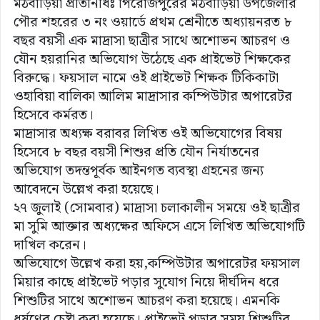
মঠবাড়িয়া প্রতিনিধিঃ পিরোজপুরের মঠবাড়িয়া উপজেলার
পৌর শহরের ৩ নং ওয়ার্ডে প্রথম শ্রেনীতে অধ্যায়নরত ৮
বছর বয়সী এক মাদ্রাসা ছাত্রীর সাথে অশোভন আচরণ ও
যৌন হয়রানির অভিযোগ উঠেছে এক প্রাইভেট শিক্ষকের
বিরুদ্ধে। ফয়সাল নামে ওই প্রাইভেট শিক্ষক টিকিকাটা
ওহাবিয়া বালিকা আলিম মাদ্রাসার কম্পিউটার অপারেটর
হিসেবে কর্মরত।
মাদ্রাসার অধ্যক্ষ বরাবর লিখিত ওই অভিযোগের বিষয়
হিসেবে ৮ বছর বয়সী শিশুর প্রতি যৌন নির্যাতনের
অভিযোগ তদন্তপূর্বক আইনগত ব্যবস্থা গ্রহনের জন্য
আবেদনে উল্লেখ করা হয়েছে।
২৭ জুলাই (সোমবার) মাদ্রাসা চলাকালীন সময়ে ওই ছাত্রীর
মা সুমি আক্তার অধ্যক্ষের অফিসে এসে লিখিত অভিযোগটি
দাখিল করেন।
অভিযোগে উল্লেখ করা হয়,কম্পিউটার অপারেটর ফয়সাল
মিয়ার কাছে প্রাইভেট পড়ার সুযোগ নিয়ে দীর্ঘদিন ধরে
শিশুটির সাথে অশোভন আচরণ করা হয়েছে। এমনকি
ধর্ষণের চেষ্টা করা হয়েছে। প্রাইভেট পড়ার সময় শিশুটির