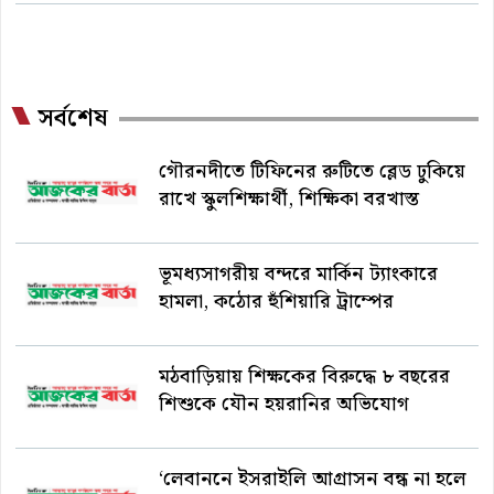
সর্বশেষ
গৌরনদীতে টিফিনের রুটিতে ব্লেড ঢুকিয়ে
রাখে স্কুলশিক্ষার্থী, শিক্ষিকা বরখাস্ত
ভূমধ্যসাগরীয় বন্দরে মার্কিন ট্যাংকারে
হামলা, কঠোর হুঁশিয়ারি ট্রাম্পের
মঠবাড়িয়ায় শিক্ষকের বিরুদ্ধে ৮ বছরের
শিশুকে যৌন হয়রানির অভিযোগ
‘লেবাননে ইসরাইলি আগ্রাসন বন্ধ না হলে