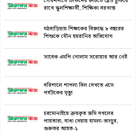
গৌরনদীতে টিফিনের রুটিতে ব্লেড ঢুকিয়ে
রাখে স্কুলশিক্ষার্থী, শিক্ষিকা বরখাস্ত
মঠবাড়িয়ায় শিক্ষকের বিরুদ্ধে ৮ বছরের
শিশুকে যৌন হয়রানির অভিযোগ
সাবেক এমপি গোলাম সরোয়ার আর নেই
বরিশালে শাপলা বিল দেখতে এসে
পর্যটকের মৃত্যু
চরমোনাইয়ে ক্রয়কৃত জমি দখলের
পায়তারা, বাধা দেয়ায় হামলা-ভাংচুর,
গুরুতর আহত-১