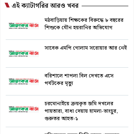
এই ক্যাটাগরির আরও খবর
মঠবাড়িয়ায় শিক্ষকের বিরুদ্ধে ৮ বছরের
শিশুকে যৌন হয়রানির অভিযোগ
সাবেক এমপি গোলাম সরোয়ার আর নেই
বরিশালে শাপলা বিল দেখতে এসে
পর্যটকের মৃত্যু
চরমোনাইয়ে ক্রয়কৃত জমি দখলের
পায়তারা, বাধা দেয়ায় হামলা-ভাংচুর,
গুরুতর আহত-১