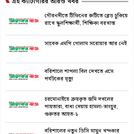
এই ক্যাটাগরির আরও খবর
গৌরনদীতে টিফিনের রুটিতে ব্লেড ঢুকিয়ে
রাখে স্কুলশিক্ষার্থী, শিক্ষিকা বরখাস্ত
সাবেক এমপি গোলাম সরোয়ার আর নেই
বরিশালে শাপলা বিল দেখতে এসে
পর্যটকের মৃত্যু
চরমোনাইয়ে ক্রয়কৃত জমি দখলের
পায়তারা, বাধা দেয়ায় হামলা-ভাংচুর,
গুরুতর আহত-১
বরিশালের নতুন ডিসি মামুন খন্দকার