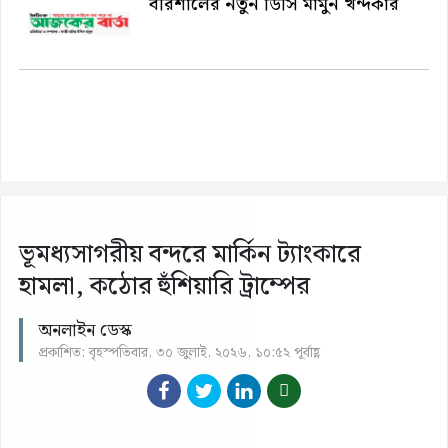
বরিশালের নতুন ডিসি মামুন খন্দকার
ভূমধ্যসাগরীয় বন্দরে মার্কিন ট্যাংকারে
হামলা, কঠোর হুঁশিয়ারি ট্রাম্পের
অনলাইন ডেস্ক
প্রকাশিত: বৃহস্পতিবার, ৩০ জুলাই, ২০২৬, ১০:৫২ পূর্বাহ্ণ