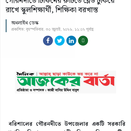
গৌরনদীতে টিফিনের রুটিতে ব্লেড ঢুকিয়ে
রাখে স্কুলশিক্ষার্থী, শিক্ষিকা বরখাস্ত
অনলাইন ডেস্ক
প্রকাশিত: বৃহস্পতিবার, ৩০ জুলাই, ২০২৬, ১১:০২ পূর্বাহ্ণ
বরিশালের গৌরনদীতে উপজেলার একটি সরকারি