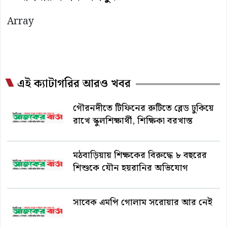
Array
এই ক্যাটাগরির আরও খবর
গৌরনদীতে টিফিনের রুটিতে ব্লেড ঢুকিয়ে
রাখে স্কুলশিক্ষার্থী, শিক্ষিকা বরখাস্ত
মঠবাড়িয়ায় শিক্ষকের বিরুদ্ধে ৮ বছরের
শিশুকে যৌন হয়রানির অভিযোগ
সাবেক এমপি গোলাম সরোয়ার আর নেই