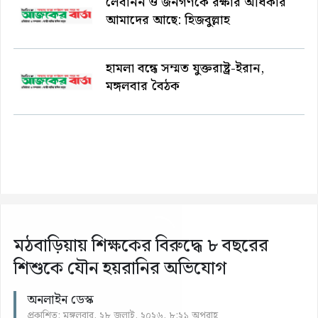
লেবানন ও জনগণকে রক্ষার অধিকার
আমাদের আছে: হিজবুল্লাহ
হামলা বন্ধে সম্মত যুক্তরাষ্ট্র-ইরান,
মঙ্গলবার বৈঠক
মঠবাড়িয়ায় শিক্ষকের বিরুদ্ধে ৮ বছরের
শিশুকে যৌন হয়রানির অভিযোগ
অনলাইন ডেস্ক
প্রকাশিত: মঙ্গলবার, ২৮ জুলাই, ২০২৬, ৮:২১ অপরাহ্ণ