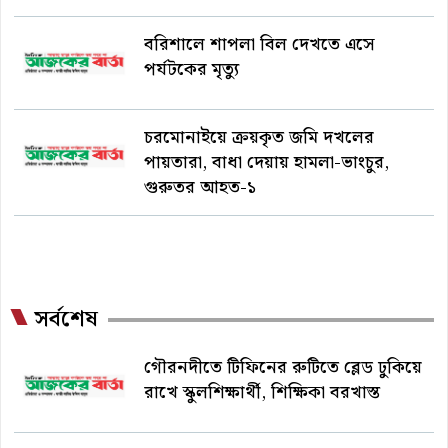
বরিশালে শাপলা বিল দেখতে এসে
পর্যটকের মৃত্যু
চরমোনাইয়ে ক্রয়কৃত জমি দখলের
পায়তারা, বাধা দেয়ায় হামলা-ভাংচুর,
গুরুতর আহত-১
সর্বশেষ
গৌরনদীতে টিফিনের রুটিতে ব্লেড ঢুকিয়ে
রাখে স্কুলশিক্ষার্থী, শিক্ষিকা বরখাস্ত