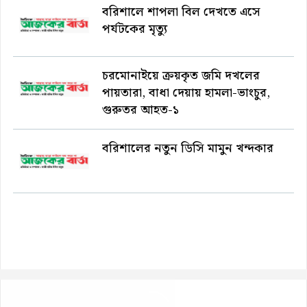
বরিশালে শাপলা বিল দেখতে এসে
পর্যটকের মৃত্যু
চরমোনাইয়ে ক্রয়কৃত জমি দখলের
পায়তারা, বাধা দেয়ায় হামলা-ভাংচুর,
গুরুতর আহত-১
বরিশালের নতুন ডিসি মামুন খন্দকার