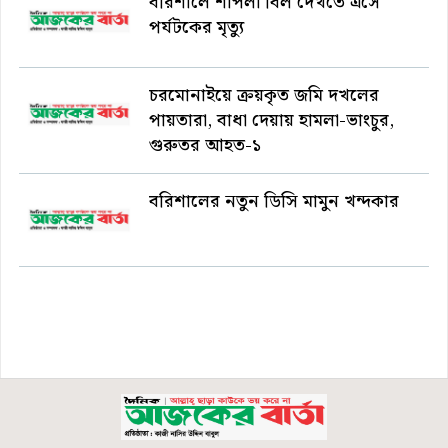
বরিশালে শাপলা বিল দেখতে এসে
পর্যটকের মৃত্যু
চরমোনাইয়ে ক্রয়কৃত জমি দখলের
পায়তারা, বাধা দেয়ায় হামলা-ভাংচুর,
গুরুতর আহত-১
বরিশালের নতুন ডিসি মামুন খন্দকার