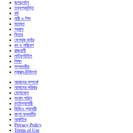
জনদুর্ভোগ
তথ্যপ্রযুক্তি
ধর্ম
নারী ও শিশু
মতামত
প্রবাস
ফিচার
ফেসবুক কর্নার
বন ও পরিবেশ
রাজধানী
লাইফস্টাইল
শিক্ষা
সম্পাদকীয়
স্বাস্থ্য-চিকিৎসা
আমাদের সম্পর্কে
আমাদের পরিবার
যোগাযোগ
সংবাদ পাঠান
ফটোগ্যালারী
ভিডিও গ্যালারী
বাংলা কনভার্টার
আর্কাইভ
Privacy Policy
Terms of Use