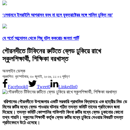
‘লেবাননে ইসরাইলি আগ্রাসন বন্ধ না হলে যুক্তরাষ্ট্রের সঙ্গে শান্তি চুক্তি নয়’
যে শর্তে আন্দোলন থেকে পিছু হটল ককরোচ জনতা পার্টি
গৌরনদীতে টিফিনের রুটিতে ব্লেড ঢুকিয়ে রাখে
স্কুলশিক্ষার্থী, শিক্ষিকা বরখাস্ত
অনলাইন ডেস্ক
প্রকাশিত: বৃহস্পতিবার, ৩০ জুলাই, ২০২৬, ১১:০২ পূর্বাহ্ণ
Facebook
0
Tweet
0
LinkedIn
0
বরিশালের গৌরনদীতে উপজেলার একটি সরকারি প্রাথমিক বিদ্যালয়ে এক ছাত্রীর মিড ডে
মিলের রুটির মধ্যে ব্লেড পাওয়ার ঘটনায় গঠিত তদন্ত কমিটি তাদের প্রতিবেদন জমা
দিয়েছে। তদন্ত কমিটি কোম্পানির গাফিলতি কিংবা রুটির মধ্যে ব্লেড ঢুকানোর কোনো
তথ্য পায়নি। স্কুলের শিক্ষার্থী কর্তৃক ব্লেড রুটির মধ্যে ঢুকিয়ে দেওয়ার বিষয়টি তদন্ত
প্রতিবেদনে উঠে এসেছে।