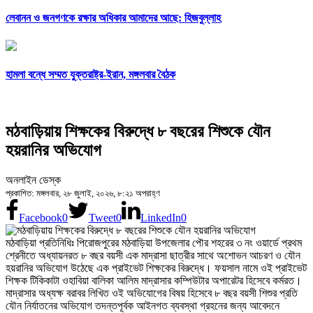
লেবানন ও জনগণকে রক্ষার অধিকার আমাদের আছে: হিজবুল্লাহ
হামলা বন্ধে সম্মত যুক্তরাষ্ট্র-ইরান, মঙ্গলবার বৈঠক
মঠবাড়িয়ায় শিক্ষকের বিরুদ্ধে ৮ বছরের শিশুকে যৌন
হয়রানির অভিযোগ
অনলাইন ডেস্ক
প্রকাশিত: মঙ্গলবার, ২৮ জুলাই, ২০২৬, ৮:২১ অপরাহ্ণ
Facebook
0
Tweet
0
LinkedIn
0
মঠবাড়িয়া প্রতিনিধিঃ পিরোজপুরের মঠবাড়িয়া উপজেলার পৌর শহরের ৩ নং ওয়ার্ডে প্রথম
শ্রেনীতে অধ্যায়নরত ৮ বছর বয়সী এক মাদ্রাসা ছাত্রীর সাথে অশোভন আচরণ ও যৌন
হয়রানির অভিযোগ উঠেছে এক প্রাইভেট শিক্ষকের বিরুদ্ধে। ফয়সাল নামে ওই প্রাইভেট
শিক্ষক টিকিকাটা ওহাবিয়া বালিকা আলিম মাদ্রাসার কম্পিউটার অপারেটর হিসেবে কর্মরত।
মাদ্রাসার অধ্যক্ষ বরাবর লিখিত ওই অভিযোগের বিষয় হিসেবে ৮ বছর বয়সী শিশুর প্রতি
যৌন নির্যাতনের অভিযোগ তদন্তপূর্বক আইনগত ব্যবস্থা গ্রহনের জন্য আবেদনে