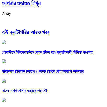
আপনার মতামত লিখুন
Array
এই ক্যাটাগরির আরও খবর
গৌরনদীতে টিফিনের রুটিতে ব্লেড ঢুকিয়ে রাখে স্কুলশিক্ষার্থী, শিক্ষিকা বরখাস্ত
মঠবাড়িয়ায় শিক্ষকের বিরুদ্ধে ৮ বছরের শিশুকে যৌন হয়রানির অভিযোগ
সাবেক এমপি গোলাম সরোয়ার আর নেই