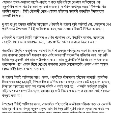
এছাড়াও তথ্য-উপাত্ত যাচাই-বাছাই না করে ছবি ছড়িয়ে দেওয়ার অভিযোগে এক
স্কুলশিক্ষিকাকে সাময়িক বরখাস্ত করা হয়েছে। সাময়িক বরখাস্ত হওয়া শিক্ষিকার নাম
শারমিন জাহান। তিনি গৌরনদী পৌর এলাকার হরিসেনা সরকারি প্রাথমিক বিদ্যালয়ের
সহকারী শিক্ষিকা।
বুধবার দুপুরে তদন্ত কমিটির আহ্বায়ক গৌরনদী উপজেলা কৃষি কর্মকর্তা মো. সেকেন্দার শেখ
প্রতিবেদন উপজেলা নির্বাহী অফিসারের কাছে জমা দেওয়ার বিষয়টি নিশ্চিত করেছেন।
গৌরনদী উপজেলা নির্বাহী অফিসার ও পৌর প্রশাসক মো. ইব্রাহীম জানান, সরকারের
ভাবমূর্তি রক্ষার জন্য আমাদের কাছে চ্যালেঞ্জ ছিল ঘটনার সত্যতা উদ্ধার করা।
পরবর্তীতে ঊর্ধ্বতন কর্তৃপক্ষের সরাসরি নির্দেশে তদন্ত কার্যক্রমের অংশ হিসেবে তদন্ত টিম
যেই কারখানা থেকে রুটি সরবরাহ করে সেই কারখানাটি সরেজমিন পরিদর্শন করে এবং রুটি
তৈরির প্রত্যেকটা ধাপ তারা পর্যালোচনা করে। তারা প্র্যাকটিকালি মিক্সার থেকে শুরু করে
প্রত্যেকটা ধাপে ব্লেড দিয়ে দেখেছে কারখানা থেকে কোনোভাবেই এরকম একটা অক্ষত
ব্লেড রুটির ভিতরে আসা সম্ভব না।
উপজেলা নির্বাহী অফিসার আরও বলেন, পরবর্তীতে ঘটনাস্থল হরিসেনা সরকারি প্রাথমিক
বিদ্যালয়ের ছাত্র-ছাত্রী, শিক্ষক কিংবা অভিভাবকদের মধ্যে থেকে কেউ চক্রান্ত করেছে
কিনা তা যাচাইয়ের জন্য সব ধরনের পলিসি এপ্লাই করা হয়। এমনকি সংশ্লিষ্ট ছাত্রীর
বাড়িতে কোন কোম্পানির ব্লেড ব্যবহার হয় সেই বিষয়ে খবর নেওয়া হয় এবং সেই ব্লেডও
উদ্ধার করা হয়।
উপজেলা নির্বাহী অফিসার বলেন, একপর্যায়ে ওই ছাত্রী অবলীলায় স্বীকার করে যে ব্লেডটি
তার ব্যাগে ছিল; কিন্তু স্কুলে ব্লেড আনা নিষিদ্ধ তাই ব্যাগ থেকে ব্লেড বের করার পর