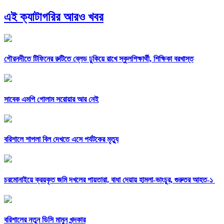
এই ক্যাটাগরির আরও খবর
গৌরনদীতে টিফিনের রুটিতে ব্লেড ঢুকিয়ে রাখে স্কুলশিক্ষার্থী, শিক্ষিকা বরখাস্ত
সাবেক এমপি গোলাম সরোয়ার আর নেই
বরিশালে শাপলা বিল দেখতে এসে পর্যটকের মৃত্যু
চরমোনাইয়ে ক্রয়কৃত জমি দখলের পায়তারা, বাধা দেয়ায় হামলা-ভাংচুর, গুরুতর আহত-১
বরিশালের নতুন ডিসি মামুন খন্দকার