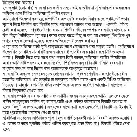
উল্লেখ করা হয়েছে।
২৭ জুলাই (সোমবার) মাদ্রাসা চলাকালীন সময়ে ওই ছাত্রীর মা সুমি আক্তার অধ্যক্ষের
অফিসে এসে লিখিত অভিযোগটি দাখিল করেন।
অভিযোগে উল্লেখ করা হয়,কম্পিউটার অপারেটর ফয়সাল মিয়ার কাছে প্রাইভেট পড়ার
সুযোগ নিয়ে দীর্ঘদিন ধরে শিশুটির সাথে অশোভন আচরণ করা হয়েছে। এমনকি ধর্ষণের
চেষ্টা করা হয়েছে। প্রাইভেট পড়ার সময় শিশুটির শরীরের স্পর্শকাতর স্থানে হাত দেওয়া
ছিল নিত্য নৈমিত্তিক ব্যাপার।কারো কাছে যাতে কিছু না বলা হয় সেজন্য শিশুটিকে খুন
জখমের হুমকি দেওয়া হয়েছে বলেও অভিযোগে উল্লেখ করা হয়।
এ ব্যাপারে অভিযোগকারী সুমি আক্তারের সাথে যোগাযোগ করা সম্ভব হয়নি। অভিযোগে
উল্লেখিত মোবাইল নাম্বারটি রুম্মান নামে ওই ছাত্রীর এক চাচার বলে নিশ্চিত হওয়া
গেছে। বিষয়টি নিয়ে তার সাথে কথা বললে তিনি জানান,অভিযোগ আমিই দিয়েছিলাম।
আবার আমি এটি প্রত্যাহার করে নিয়েছি।প্রিন্সিপল হুজুর বিষয়টি শালিসি ব্যবস্থার
মাধ্যমে সমাধান করে দিবেন বলে আমাদেরকে আশ্বস্ত করেছেন।
মাদ্রাসাটির অধ্যক্ষ মোঃ বেলায়েত হোসেন জানান, প্রথম শ্রেনীর এক ছাত্রীকে যৌন
হয়রানির অভিযোগে ওই ছাত্রীর মা মাদ্রাসার অফিস কক্ষে এসে একটি লিখিত অভিযোগ
দিয়েছে । মাদ্রাসার গভর্নিং বডির সভাপতিকে অবগত করেছি।আলোচনা সাপেক্ষে এ
বিষয়ে সিদ্ধান্ত নেওয়া হবে।
মাদ্রাসার গভর্নিং বডির সভাপতি এবং স্থানীয় সংসদ সদস্য রুহুল আমিন দুলালের ছেলে
খালিদ সাইফুল্লাহ আমিন বাবু জানান,আমি এখন পর্যন্ত ভালোভাবে বিষয়টি অবগত না
হলেও কিছুটা অবগত হয়েছি।অধ্যক্ষের সাথে কথা বলে দেখতেছি।বিষয়টি যাচাই-বাছাই
করে প্রয়োজনীয় পদক্ষেপ নেওয়া হবে।
মঠবাড়িয়া সার্কেলের অতিরিক্ত পুলিশ সুপার পার্থ চক্রবর্তী জানান,বিষয়টি অবগত হয়েছি।
এ ধরনের অপরাধ স্থানীয় পর্যায়ে শালিস ব্যবস্থার কোন বিষয় না। বিষয়টি খতিয়ে দেখা
হচ্ছে।