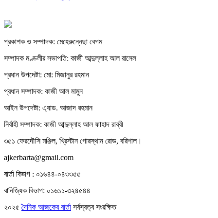
প্রকাশক ও সম্পাদক: মেহেরুন্নেছা বেগম
সম্পাদক মণ্ডলীর সভাপতি: কাজী আব্দুল্লাহ আল রাসেল
প্রধান উপদেষ্টা: মো: মিজানুর রহমান
প্রধান সম্পাদক: কাজী আল মামুন
আইন উপদেষ্টা: এ্যাড. আজাদ রহমান
নির্বাহী সম্পাদক: কাজী আব্দুল্লাহ আল ফাহাদ রাব্বী
৩৫১ ফেরদৌসি মঞ্জিল, খ্রিস্টান গোরস্থান রোড, বরিশাল।
ajkerbarta@gmail.com
বার্তা বিভাগ : ০১৬৪৪-০৪৩৩৫৫
বানিজ্যিক বিভাগ: ০১৬১১-৩২৪৫৪৪
২০২৫
দৈনিক আজকের বার্তা
সর্বস্বত্ব সংরক্ষিত