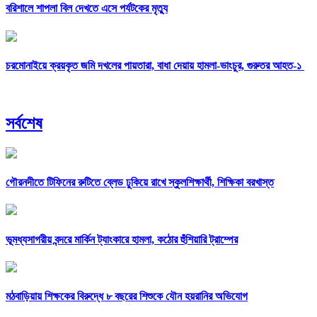
বরিশালে শাপলা বিল দেখতে এসে পর্যটকের মৃত্যু
চরমোনাইয়ে ক্রয়কৃত জমি দখলের পায়তারা, বাধা দেয়ায় হামলা-ভাংচুর, গুরুতর আহত-১
সর্বশেষ
গৌরনদীতে টিফিনের রুটিতে ব্লেড ঢুকিয়ে রাখে স্কুলশিক্ষার্থী, শিক্ষিকা বরখাস্ত
ভূমধ্যসাগরীয় বন্দরে মার্কিন ট্যাংকারে হামলা, কঠোর হুঁশিয়ারি ট্রাম্পের
মঠবাড়িয়ায় শিক্ষকের বিরুদ্ধে ৮ বছরের শিশুকে যৌন হয়রানির অভিযোগ