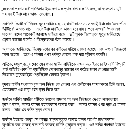
বন্দরসেবা প্রদানকারী প্রতিষ্ঠান ইঞ্চকেপ এক পৃথক বার্তায় জানিয়েছে, দামিয়েত্তায় দুটি
গ্যাসবাহী ট্যাংকারে আগুন লেগেছে।
সংশ্লিষ্ট তিনটি বাণিজ্যিক সূত্র জানিয়েছে, ড্রোনটি ভাসমান তেলবাহী ট্যাংকার ‘এনার্গোস
উইন্টারে’ আঘাত হানে। এতে ট্যাংকারটিতে আগুন ধরে যায়। পরে আগুনটি ‘গ্যাসলগ
সালেম’ নামের আরেকটি জাহাজে ছড়িয়ে পড়ে। দুটি পৃথক নিরাপত্তা সূত্র জানিয়েছে,
ড্রোন হামলার ফলেই এ বিস্ফোরণের ঘটনা ঘটেছে।
অ্যামব্রে জানিয়েছে, বিস্ফোরণের পর কর্মীদের সরিয়ে নেওয়া হয়েছে এবং আগুন নিয়ন্ত্রণে
আনা হয়েছে। তবে এ ঘটনায় এখন পর্যন্ত কোনো পক্ষ দায় স্বীকার করেনি।
এদিকে, মধ্যপ্রাচ্যে মোতায়েন থাকা মার্কিন বাহিনীকে লক্ষ্য করে ইরানের ইসলামি বিপ্লবী
গার্ড বাহিনীর একাধিক ব্যালিস্টিক ক্ষেপণাস্ত্র হামলার পর কঠোর জবাব দেওয়ার হুমকি
দিয়েছেন যুক্তরাষ্ট্রের প্রেসিডেন্ট ডোনাল্ড ট্রাম্প।
বুধবার মার্কিন সংবাদমাধ্যম ফক্স নিউজ-কে দেওয়া এক টেলিফোন সাক্ষাৎকারে তিনি বলেন,
তেহরানকে এর জন্য চরম মূল্য দিতে হবে।
জর্ডানে মার্কিন সামরিক ঘাঁটিতে ইরানের হামলার পর ফক্স নিউজকে দেওয়া সাক্ষাৎকারে
ট্রাম্প বলেন, আমরা তাদের ভয়াবহভাবে আঘাত করব। আমরা তাদের ওপর প্রচণ্ড হামলা
চালাব। তারা এর কঠিন মূল্য দেবে।
জর্ডানে ইরানের ছোড়া ক্ষেপণাস্ত্র লক্ষ্যবস্তুতে আঘাত হানার আগেই মাঝআকাশে
ভূপাতিত করা হয়েছে বলে দাবি করেছে মার্কিন সেন্ট্রাল কমান্ড। ওই দাবির পরপরই ইরানের