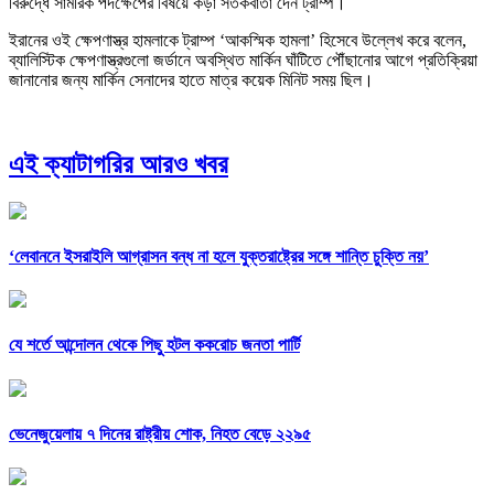
বিরুদ্ধে সামরিক পদক্ষেপের বিষয়ে কড়া সতর্কবার্তা দেন ট্রাম্প।
ইরানের ওই ক্ষেপণাস্ত্র হামলাকে ট্রাম্প ‘আকস্মিক হামলা’ হিসেবে উল্লেখ করে বলেন,
ব্যালিস্টিক ক্ষেপণাস্ত্রগুলো জর্ডানে অবস্থিত মার্কিন ঘাঁটিতে পৌঁছানোর আগে প্রতিক্রিয়া
জানানোর জন্য মার্কিন সেনাদের হাতে মাত্র কয়েক মিনিট সময় ছিল।
এই ক্যাটাগরির আরও খবর
‘লেবাননে ইসরাইলি আগ্রাসন বন্ধ না হলে যুক্তরাষ্ট্রের সঙ্গে শান্তি চুক্তি নয়’
যে শর্তে আন্দোলন থেকে পিছু হটল ককরোচ জনতা পার্টি
ভেনেজুয়েলায় ৭ দিনের রাষ্ট্রীয় শোক, নিহত বেড়ে ২২৯৫