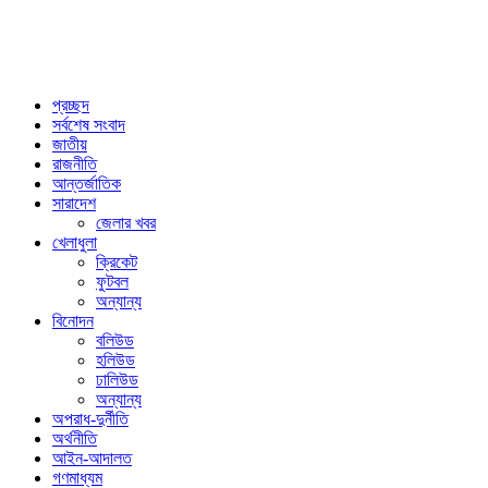
প্রচ্ছদ
সর্বশেষ সংবাদ
জাতীয়
রাজনীতি
আন্তর্জাতিক
সারাদেশ
জেলার খবর
খেলাধুলা
ক্রিকেট
ফুটবল
অন্যান্য
বিনোদন
বলিউড
হলিউড
ঢালিউড
অন্যান্য
অপরাধ-দুর্নীতি
অর্থনীতি
আইন-আদালত
গণমাধ্যম