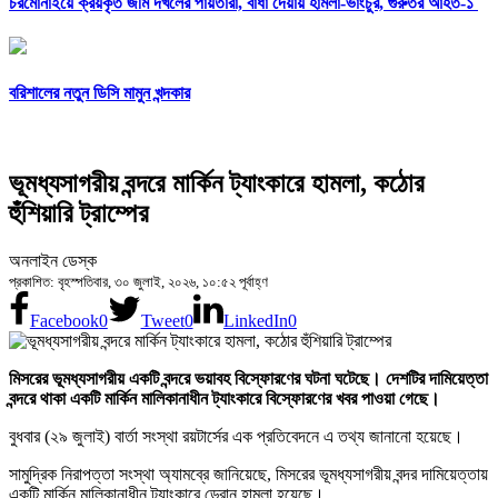
চরমোনাইয়ে ক্রয়কৃত জমি দখলের পায়তারা, বাধা দেয়ায় হামলা-ভাংচুর, গুরুতর আহত-১
বরিশালের নতুন ডিসি মামুন খন্দকার
ভূমধ্যসাগরীয় বন্দরে মার্কিন ট্যাংকারে হামলা, কঠোর
হুঁশিয়ারি ট্রাম্পের
অনলাইন ডেস্ক
প্রকাশিত: বৃহস্পতিবার, ৩০ জুলাই, ২০২৬, ১০:৫২ পূর্বাহ্ণ
Facebook
0
Tweet
0
LinkedIn
0
মিসরের ভূমধ্যসাগরীয় একটি বন্দরে ভয়াবহ বিস্ফোরণের ঘটনা ঘটেছে। দেশটির দামিয়েত্তা
বন্দরে থাকা একটি মার্কিন মালিকানাধীন ট্যাংকারে বিস্ফোরণের খবর পাওয়া গেছে।
বুধবার (২৯ জুলাই) বার্তা সংস্থা রয়টার্সের এক প্রতিবেদনে এ তথ্য জানানো হয়েছে।
সামুদ্রিক নিরাপত্তা সংস্থা অ্যামব্রে জানিয়েছে, মিসরের ভূমধ্যসাগরীয় বন্দর দামিয়েত্তায়
একটি মার্কিন মালিকানাধীন ট্যাংকারে ড্রোন হামলা হয়েছে।