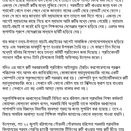
তার মনে হয়েছে ম্যাডাম যদি ব্লেড দেখে তাহলে তাকে শাস্তি কিংবা বকা দিতে পারে।
এজন্য সে ব্লেডটি রুটির মধ্যে লুকিয়ে ফেলে। পরবর্তীতে রুটি খাওয়ার জন্য যখন সে
প্যাকেট খোলে তখন পেছন থেকে জান্নাত নামের একটি মেয়ে ব্লেডটি দেখে ফেলে।
তখন সে মনে করে জান্নাত যদি ম্যাডামকে বলে তাহলে বকা দিতে পারে। এজন্য সে
আগেই ম্যাডামের কাছে গিয়ে বলে ম্যাডাম আমি রুটির মধ্যে ব্লেড পেয়েছি। ম্যাডাম
যাচাই-বাছাই না করেই ছবি তুলে শিক্ষকদের মেসেঞ্জার গ্রুপে ছড়িয়ে দেয়। এরপর সদর
ক্লাস্টার গ্রুপে মেসেঞ্জারের মাধ্যমে ছবিটি ছড়িয়ে দেয়।
যার কারণে তথ্য-উপাত্ত যাচাই-বাছাইয়ের আগেই সামাজিক যোগাযোগমাধ্যমে ছড়িয়ে
পড়ে এবং সরকারের ভাবমূর্তি ক্ষুণ্ণ হওয়ার উপক্রম তৈরি হয়। যে কারণে তিন দিনের
মধ্যেই ঘটনার বিশ্লেষণ করে তদন্ত কমিটি প্রতিবেদন জমা দিয়েছে। প্রতিবেদনটি
শতভাগ সঠিক বলেও তিনি (উপজেলা নির্বাহী অফিসার) উল্লেখ করেন।
যদিও এর আগে রুটি সরবরাহকারী প্রতিষ্ঠান আইল্যান্ড ট্রেডিং করপোরেশনের প্রকল্প
পরিচালক শাহ আলম খান জানিয়েছিলেন, কোকাকোলা ম্যানুফ্যাকচারিং নামের একটি
কোম্পানি থেকে স্কুলগুলোতে রুটি সরবরাহ করা হয়। কোম্পানি ফুল অটোমেটিকভাবে রুটি
ম্যানুফ্যাকচারিং করে। সেখানে যদি কোনো মেটাল যায় তা মিক্সিংয়ে ক্রাশ হয়ে যাওয়ার
কথা। সেখানে এত বড় একটা আস্ত ব্লেড থাকার কথা নয়।
স্কুলশিক্ষিকাকে বরখাস্তের বিষয়টি নিশ্চিত করে বরিশাল জেলা প্রাথমিক শিক্ষা কর্মকর্তা
মোহাম্মদ মোস্তফা কামাল বলেন, সরকারি বিধি অনুযায়ী তাকে সাময়িক বরখাস্তের
পাশাপাশি তার বিরুদ্ধে বিভাগীয় ব্যবস্থা গ্রহণের জন্য সুপারিশ করা হয়েছে। তবে এ
বিষয়ে সাময়িক বরখাস্ত হওয়া শিক্ষিকা শারমিন জাহানের কোনো বক্তব্য পাওয়া যায়নি।
উল্লেখ্য, গত ২২ জুলাই বরিশালের গৌরনদী পৌরসভার হরিসেনা সরকারি প্রাথমিক
বিদ্যালয়ের প্রথম শ্রেণির ছাত্রী আলমতাজ টিফিনের রুটি খাওয়ার সময় রুটি ছিঁড়ে তার