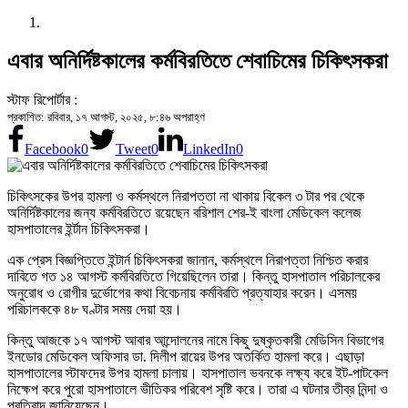
এবার অনির্দিষ্টকালের কর্মবিরতিতে শেবাচিমের চিকিৎসকরা
স্টাফ রিপোর্টার :
প্রকাশিত: রবিবার, ১৭ আগস্ট, ২০২৫, ৮:৪৬ অপরাহ্ণ
Facebook
0
Tweet
0
LinkedIn
0
চিকিৎসকের উপর হামলা ও কর্মস্থলে নিরাপত্তা না থাকায় বিকেল ৩ টার পর থেকে
অনির্দিষ্টকালের জন্য কর্মবিরতিতে রয়েছেন বরিশাল শের-ই বাংলা মেডিকেল কলেজ
হাসপাতালের ইর্ন্টান চিকিৎসকরা।
এক প্রেস বিজ্ঞপ্তিতে ইন্টার্ন চিকিৎসকরা জানান, কর্মস্থলে নিরাপত্তা নিশ্চিত করার
দাবিতে গত ১৪ আগস্ট কর্মবিরতিতে গিয়েছিলেন তারা। কিন্তু হাসপাতাল পরিচালকের
অনুরোধ ও রোগীর দুর্ভোগের কথা বিবেচনায় কর্মবিরতি প্রত্যাহার করেন। এসময়
পরিচালককে ৪৮ ঘণ্টার সময় দেয়া হয়।
কিন্তু আজকে ১৭ আগস্ট আবার আন্দোলনের নামে কিছু দুষ্কৃতকারী মেডিসিন বিভাগের
ইনডোর মেডিকেল অফিসার ডা. দিলীপ রায়ের উপর অতর্কিত হামলা করে। এছাড়া
হাসপাতালের স্টাফদের উপর হামলা চালায়। হাসপাতাল ভবনকে লক্ষ্য করে ইট-পাটকেল
নিক্ষেপ করে পুরো হাসপাতালে ভীতিকর পরিবেশ সৃষ্টি করে। তারা এ ঘটনার তীব্র নিন্দা ও
প্রতিবাদ জানিয়েছেন।