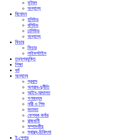
ফুটবল
অন্যান্য
বিনোদন
হলিউড
বলিউড
ঢালিউড
অন্যান্য
ফিচার
ফিচার
লাইফস্টাইল
তথ্যপ্রযুক্তি
শিক্ষা
ধর্ম
অন্যান্য
প্রবাস
অপরাধ-দুর্নীতি
আইন-আদালত
গণমাধ্যম
নারী ও শিশু
মতামত
ফেসবুক কর্নার
রাজধানী
সম্পাদকীয়
স্বাস্থ্য-চিকিৎসা
ই-পেপার