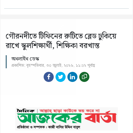
গৌরনদীতে টিফিনের রুটিতে ব্লেড ঢুকিয়ে
রাখে স্কুলশিক্ষার্থী, শিক্ষিকা বরখাস্ত
অনলাইন ডেস্ক
প্রকাশিত: বৃহস্পতিবার, ৩০ জুলাই, ২০২৬, ১১:০২ পূর্বাহ্ণ