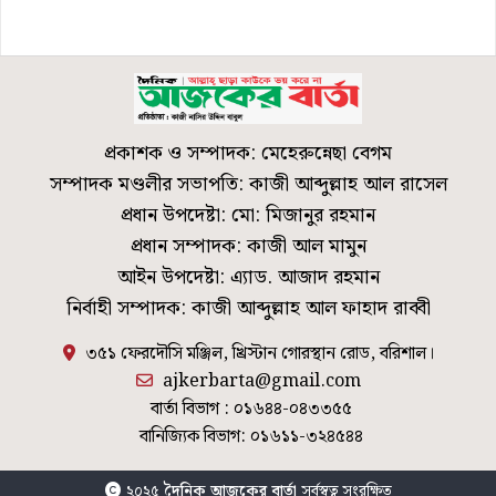
প্রকাশক ও সম্পাদক: মেহেরুন্নেছা বেগম
সম্পাদক মণ্ডলীর সভাপতি: কাজী আব্দুল্লাহ আল রাসেল
প্রধান উপদেষ্টা: মো: মিজানুর রহমান
প্রধান সম্পাদক: কাজী আল মামুন
আইন উপদেষ্টা: এ্যাড. আজাদ রহমান
নির্বাহী সম্পাদক: কাজী আব্দুল্লাহ আল ফাহাদ রাব্বী
৩৫১ ফেরদৌসি মঞ্জিল, খ্রিস্টান গোরস্থান রোড, বরিশাল।
ajkerbarta@gmail.com
বার্তা বিভাগ : ০১৬৪৪-০৪৩৩৫৫
বানিজ্যিক বিভাগ: ০১৬১১-৩২৪৫৪৪
২০২৫
দৈনিক আজকের বার্তা
সর্বস্বত্ব সংরক্ষিত