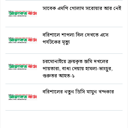
সাবেক এমপি গোলাম সরোয়ার আর নেই
বরিশালে শাপলা বিল দেখতে এসে
পর্যটকের মৃত্যু
চরমোনাইয়ে ক্রয়কৃত জমি দখলের
পায়তারা, বাধা দেয়ায় হামলা-ভাংচুর,
গুরুতর আহত-১
বরিশালের নতুন ডিসি মামুন খন্দকার