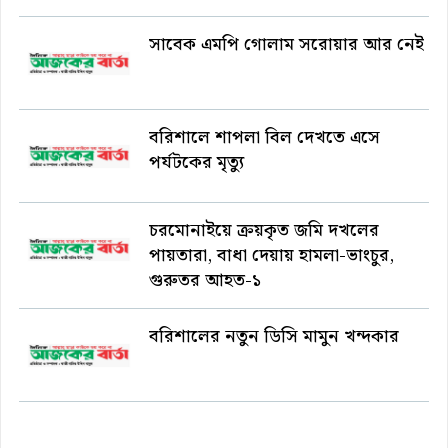
সাবেক এমপি গোলাম সরোয়ার আর নেই
বরিশালে শাপলা বিল দেখতে এসে
পর্যটকের মৃত্যু
চরমোনাইয়ে ক্রয়কৃত জমি দখলের
পায়তারা, বাধা দেয়ায় হামলা-ভাংচুর,
গুরুতর আহত-১
বরিশালের নতুন ডিসি মামুন খন্দকার