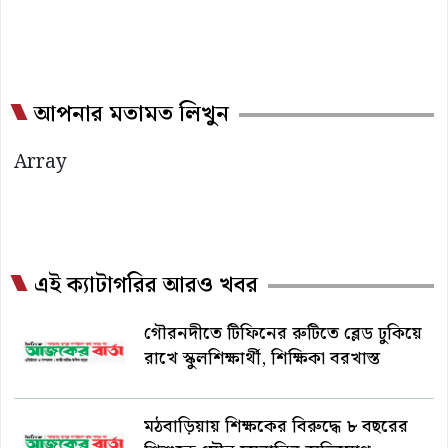
আপনার মতামত লিখুন
Array
এই ক্যাটাগরির আরও খবর
গৌরনদীতে টিফিনের রুটিতে ব্লেড ঢুকিয়ে
রাখে স্কুলশিক্ষার্থী, শিক্ষিকা বরখাস্ত
মঠবাড়িয়ায় শিক্ষকের বিরুদ্ধে ৮ বছরের