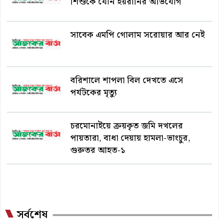
শিশুকে যৌন হয়রানির অভিযোগ
সাবেক এমপি গোলাম সরোয়ার আর নেই
বরিশালে শাপলা বিল দেখতে এসে
পর্যটকের মৃত্যু
চরমোনাইয়ে ক্রয়কৃত জমি দখলের
পায়তারা, বাধা দেয়ায় হামলা-ভাংচুর,
গুরুতর আহত-১
সর্বশেষ