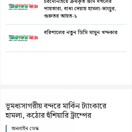
চরমোনাইয়ে ক্রয়কৃত জমি দখলের
পায়তারা, বাধা দেয়ায় হামলা-ভাংচুর,
গুরুতর আহত-১
বরিশালের নতুন ডিসি মামুন খন্দকার
ভূমধ্যসাগরীয় বন্দরে মার্কিন ট্যাংকারে
হামলা, কঠোর হুঁশিয়ারি ট্রাম্পের
অনলাইন ডেস্ক