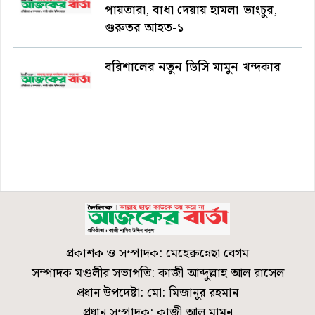
পায়তারা, বাধা দেয়ায় হামলা-ভাংচুর,
গুরুতর আহত-১
বরিশালের নতুন ডিসি মামুন খন্দকার
প্রকাশক ও সম্পাদক: মেহেরুন্নেছা বেগম
সম্পাদক মণ্ডলীর সভাপতি: কাজী আব্দুল্লাহ আল রাসেল
প্রধান উপদেষ্টা: মো: মিজানুর রহমান
প্রধান সম্পাদক: কাজী আল মামুন