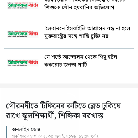
শিশুকে যৌন হয়রানির অভিযোগ
‘লেবাননে ইসরাইলি আগ্রাসন বন্ধ না হলে
যুক্তরাষ্ট্রের সঙ্গে শান্তি চুক্তি নয়’
যে শর্তে আন্দোলন থেকে পিছু হটল
ককরোচ জনতা পার্টি
গৌরনদীতে টিফিনের রুটিতে ব্লেড ঢুকিয়ে
রাখে স্কুলশিক্ষার্থী, শিক্ষিকা বরখাস্ত
অনলাইন ডেস্ক
প্রকাশিত: বৃহস্পতিবার, ৩০ জুলাই, ২০২৬, ১১:০২ পূর্বাহ্ণ