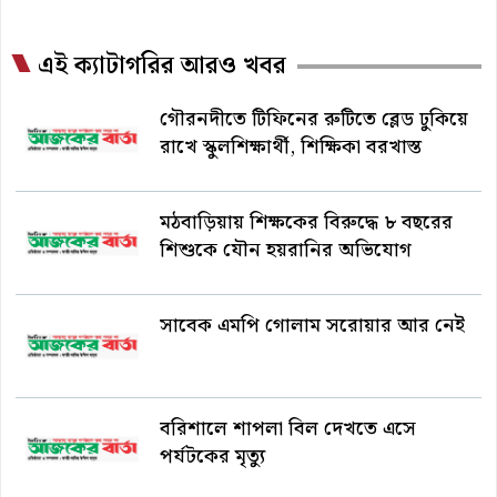
এই ক্যাটাগরির আরও খবর
গৌরনদীতে টিফিনের রুটিতে ব্লেড ঢুকিয়ে
রাখে স্কুলশিক্ষার্থী, শিক্ষিকা বরখাস্ত
মঠবাড়িয়ায় শিক্ষকের বিরুদ্ধে ৮ বছরের
শিশুকে যৌন হয়রানির অভিযোগ
সাবেক এমপি গোলাম সরোয়ার আর নেই
বরিশালে শাপলা বিল দেখতে এসে
পর্যটকের মৃত্যু