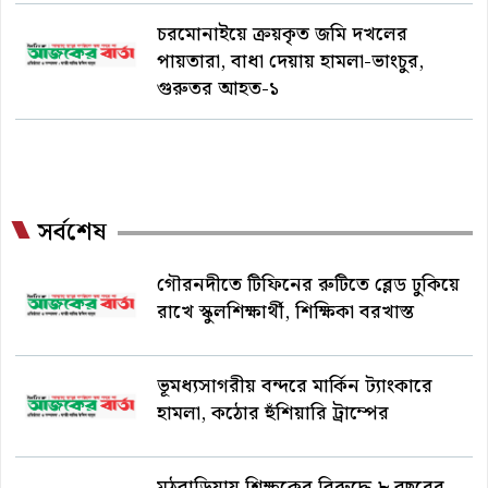
চরমোনাইয়ে ক্রয়কৃত জমি দখলের
পায়তারা, বাধা দেয়ায় হামলা-ভাংচুর,
গুরুতর আহত-১
সর্বশেষ
গৌরনদীতে টিফিনের রুটিতে ব্লেড ঢুকিয়ে
রাখে স্কুলশিক্ষার্থী, শিক্ষিকা বরখাস্ত
ভূমধ্যসাগরীয় বন্দরে মার্কিন ট্যাংকারে
হামলা, কঠোর হুঁশিয়ারি ট্রাম্পের
মঠবাড়িয়ায় শিক্ষকের বিরুদ্ধে ৮ বছরের