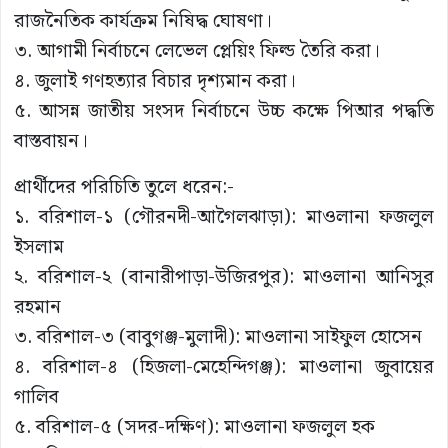
রাজনৈতিক কার্যক্রম নিষিদ্ধ ঘোষণা।
৩. আগামী নির্বাচনে লেভেল প্লেয়িং ফিল্ড তৈরি করা।
৪. জুলাই গণহত্যার বিচার দৃশ্যমান করা।
৫. আসন্ন জাতীয় সংসদ নির্বাচনে উচ্চ কক্ষে পিআর পদ্ধতি
বাস্তবায়ন।
প্রার্থীদের পরিচিতি তুলে ধরেন:-
১. বরিশাল-১ (গৌরনদী-আগৈলঝাড়া): মাওলানা ফজলুল
ইসলাম
২. বরিশাল-২ (বানারীপাড়া-উজিরপুর): মাওলানা আনিসুর
রহমান
৩. বরিশাল-৩ (বাবুগঞ্জ-মুলাদী): মাওলানা সাইফুল হোসেন
৪. বরিশাল-৪ (হিজলা-মেহেন্দিগঞ্জ): মাওলানা জুবায়ের
গালিব
৫. বরিশাল-৫ (সদর-দক্ষিণ): মাওলানা ফজলুল হক