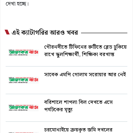
দেখা হচ্ছে।
এই ক্যাটাগরির আরও খবর
গৌরনদীতে টিফিনের রুটিতে ব্লেড ঢুকিয়ে
রাখে স্কুলশিক্ষার্থী, শিক্ষিকা বরখাস্ত
সাবেক এমপি গোলাম সরোয়ার আর নেই
বরিশালে শাপলা বিল দেখতে এসে
পর্যটকের মৃত্যু
চরমোনাইয়ে ক্রয়কৃত জমি দখলের