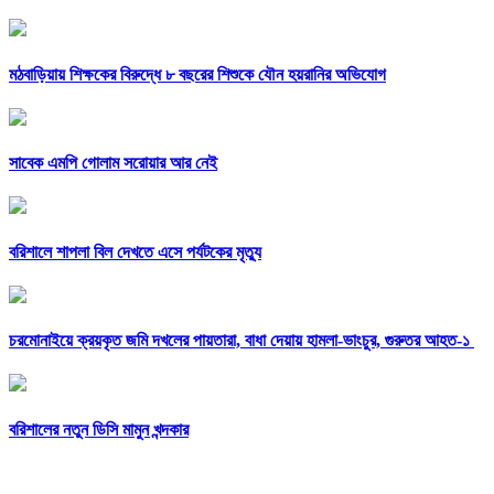
মঠবাড়িয়ায় শিক্ষকের বিরুদ্ধে ৮ বছরের শিশুকে যৌন হয়রানির অভিযোগ
সাবেক এমপি গোলাম সরোয়ার আর নেই
বরিশালে শাপলা বিল দেখতে এসে পর্যটকের মৃত্যু
চরমোনাইয়ে ক্রয়কৃত জমি দখলের পায়তারা, বাধা দেয়ায় হামলা-ভাংচুর, গুরুতর আহত-১
বরিশালের নতুন ডিসি মামুন খন্দকার