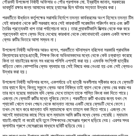
গৌরনদী উপজেলা নির্বাহী অফিসার ও পৌর প্রশাসক মো. ইব্রাহীম জানান, সরকারের
ভাবমূর্তি রক্ষার জন্য আমাদের কাছে চ্যালেঞ্জ ছিল ঘটনার সত্যতা উদ্ধার করা।
পরবর্তীতে ঊর্ধ্বতন কর্তৃপক্ষের সরাসরি নির্দেশে তদন্ত কার্যক্রমের অংশ হিসেবে তদন্ত টিম
যেই কারখানা থেকে রুটি সরবরাহ করে সেই কারখানাটি সরেজমিন পরিদর্শন করে এবং রুটি
তৈরির প্রত্যেকটা ধাপ তারা পর্যালোচনা করে। তারা প্র্যাকটিকালি মিক্সার থেকে শুরু করে
প্রত্যেকটা ধাপে ব্লেড দিয়ে দেখেছে কারখানা থেকে কোনোভাবেই এরকম একটা অক্ষত
ব্লেড রুটির ভিতরে আসা সম্ভব না।
উপজেলা নির্বাহী অফিসার আরও বলেন, পরবর্তীতে ঘটনাস্থল হরিসেনা সরকারি প্রাথমিক
বিদ্যালয়ের ছাত্র-ছাত্রী, শিক্ষক কিংবা অভিভাবকদের মধ্যে থেকে কেউ চক্রান্ত করেছে
কিনা তা যাচাইয়ের জন্য সব ধরনের পলিসি এপ্লাই করা হয়। এমনকি সংশ্লিষ্ট ছাত্রীর
বাড়িতে কোন কোম্পানির ব্লেড ব্যবহার হয় সেই বিষয়ে খবর নেওয়া হয় এবং সেই ব্লেডও
উদ্ধার করা হয়।
উপজেলা নির্বাহী অফিসার বলেন, একপর্যায়ে ওই ছাত্রী অবলীলায় স্বীকার করে যে ব্লেডটি
তার ব্যাগে ছিল; কিন্তু স্কুলে ব্লেড আনা নিষিদ্ধ তাই ব্যাগ থেকে ব্লেড বের করার পর
তার মনে হয়েছে ম্যাডাম যদি ব্লেড দেখে তাহলে তাকে শাস্তি কিংবা বকা দিতে পারে।
এজন্য সে ব্লেডটি রুটির মধ্যে লুকিয়ে ফেলে। পরবর্তীতে রুটি খাওয়ার জন্য যখন সে
প্যাকেট খোলে তখন পেছন থেকে জান্নাত নামের একটি মেয়ে ব্লেডটি দেখে ফেলে।
তখন সে মনে করে জান্নাত যদি ম্যাডামকে বলে তাহলে বকা দিতে পারে। এজন্য সে
আগেই ম্যাডামের কাছে গিয়ে বলে ম্যাডাম আমি রুটির মধ্যে ব্লেড পেয়েছি। ম্যাডাম
যাচাই-বাছাই না করেই ছবি তুলে শিক্ষকদের মেসেঞ্জার গ্রুপে ছড়িয়ে দেয়। এরপর সদর
ক্লাস্টার গ্রুপে মেসেঞ্জারের মাধ্যমে ছবিটি ছড়িয়ে দেয়।