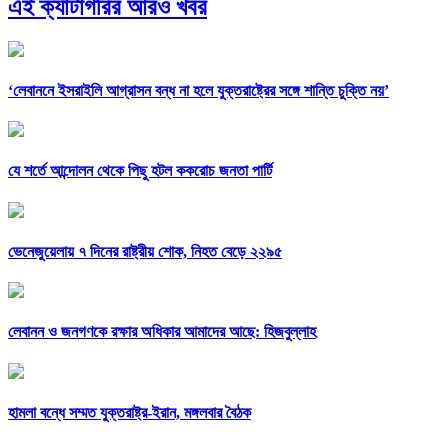
এই ক্যাটাগরির আরও খবর
‘লেবাননে ইসরাইলি আগ্রাসন বন্ধ না হলে যুক্তরাষ্ট্রের সঙ্গে শান্তি চুক্তি নয়’
যে শর্তে আন্দোলন থেকে পিছু হটল ককরোচ জনতা পার্টি
ভেনেজুয়েলায় ৭ দিনের রাষ্ট্রীয় শোক, নিহত বেড়ে ২২৯৫
লেবানন ও জনগণকে রক্ষার অধিকার আমাদের আছে: হিজবুল্লাহ
হামলা বন্ধে সম্মত যুক্তরাষ্ট্র-ইরান, মঙ্গলবার বৈঠক