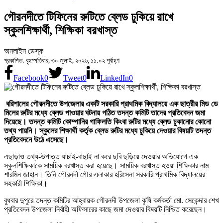
গৌরনদীতে টিফিনের রুটিতে ব্লেড ঢুকিয়ে রাখে
স্কুলশিক্ষার্থী, শিক্ষিকা বরখাস্ত
অনলাইন ডেস্ক
প্রকাশিত: বৃহস্পতিবার, ৩০ জুলাই, ২০২৬, ১১:০২ পূর্বাহ্ণ
Facebook
0
Tweet
0
LinkedIn
0
বরিশালের গৌরনদীতে উপজেলার একটি সরকারি প্রাথমিক বিদ্যালয়ে এক ছাত্রীর মিড ডে
মিলের রুটির মধ্যে ব্লেড পাওয়ার ঘটনায় গঠিত তদন্ত কমিটি তাদের প্রতিবেদন জমা
দিয়েছে। তদন্ত কমিটি কোম্পানির গাফিলতি কিংবা রুটির মধ্যে ব্লেড ঢুকানোর কোনো
তথ্য পায়নি। স্কুলের শিক্ষার্থী কর্তৃক ব্লেড রুটির মধ্যে ঢুকিয়ে দেওয়ার বিষয়টি তদন্ত
প্রতিবেদনে উঠে এসেছে।
এছাড়াও তথ্য-উপাত্ত যাচাই-বাছাই না করে ছবি ছড়িয়ে দেওয়ার অভিযোগে এক
স্কুলশিক্ষিকাকে সাময়িক বরখাস্ত করা হয়েছে। সাময়িক বরখাস্ত হওয়া শিক্ষিকার নাম
শারমিন জাহান। তিনি গৌরনদী পৌর এলাকার হরিসেনা সরকারি প্রাথমিক বিদ্যালয়ের
সহকারী শিক্ষিকা।
বুধবার দুপুরে তদন্ত কমিটির আহ্বায়ক গৌরনদী উপজেলা কৃষি কর্মকর্তা মো. সেকেন্দার শেখ
প্রতিবেদন উপজেলা নির্বাহী অফিসারের কাছে জমা দেওয়ার বিষয়টি নিশ্চিত করেছেন।