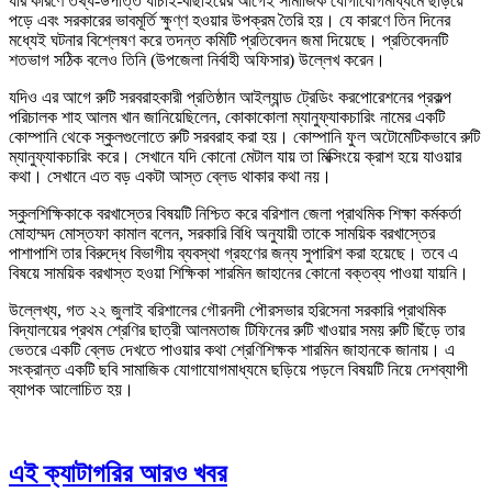
যার কারণে তথ্য-উপাত্ত যাচাই-বাছাইয়ের আগেই সামাজিক যোগাযোগমাধ্যমে ছড়িয়ে
পড়ে এবং সরকারের ভাবমূর্তি ক্ষুণ্ণ হওয়ার উপক্রম তৈরি হয়। যে কারণে তিন দিনের
মধ্যেই ঘটনার বিশ্লেষণ করে তদন্ত কমিটি প্রতিবেদন জমা দিয়েছে। প্রতিবেদনটি
শতভাগ সঠিক বলেও তিনি (উপজেলা নির্বাহী অফিসার) উল্লেখ করেন।
যদিও এর আগে রুটি সরবরাহকারী প্রতিষ্ঠান আইল্যান্ড ট্রেডিং করপোরেশনের প্রকল্প
পরিচালক শাহ আলম খান জানিয়েছিলেন, কোকাকোলা ম্যানুফ্যাকচারিং নামের একটি
কোম্পানি থেকে স্কুলগুলোতে রুটি সরবরাহ করা হয়। কোম্পানি ফুল অটোমেটিকভাবে রুটি
ম্যানুফ্যাকচারিং করে। সেখানে যদি কোনো মেটাল যায় তা মিক্সিংয়ে ক্রাশ হয়ে যাওয়ার
কথা। সেখানে এত বড় একটা আস্ত ব্লেড থাকার কথা নয়।
স্কুলশিক্ষিকাকে বরখাস্তের বিষয়টি নিশ্চিত করে বরিশাল জেলা প্রাথমিক শিক্ষা কর্মকর্তা
মোহাম্মদ মোস্তফা কামাল বলেন, সরকারি বিধি অনুযায়ী তাকে সাময়িক বরখাস্তের
পাশাপাশি তার বিরুদ্ধে বিভাগীয় ব্যবস্থা গ্রহণের জন্য সুপারিশ করা হয়েছে। তবে এ
বিষয়ে সাময়িক বরখাস্ত হওয়া শিক্ষিকা শারমিন জাহানের কোনো বক্তব্য পাওয়া যায়নি।
উল্লেখ্য, গত ২২ জুলাই বরিশালের গৌরনদী পৌরসভার হরিসেনা সরকারি প্রাথমিক
বিদ্যালয়ের প্রথম শ্রেণির ছাত্রী আলমতাজ টিফিনের রুটি খাওয়ার সময় রুটি ছিঁড়ে তার
ভেতরে একটি ব্লেড দেখতে পাওয়ার কথা শ্রেণিশিক্ষক শারমিন জাহানকে জানায়। এ
সংক্রান্ত একটি ছবি সামাজিক যোগাযোগমাধ্যমে ছড়িয়ে পড়লে বিষয়টি নিয়ে দেশব্যাপী
ব্যাপক আলোচিত হয়।
এই ক্যাটাগরির আরও খবর