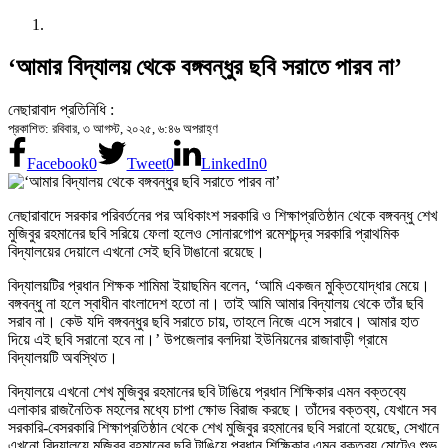
‘আমার বিদ্যালয় থেকে বঙ্গবন্ধুর ছবি সরাতে পারব না’
নেছারাবাদ প্রতিনিধি :
প্রকাশিত: রবিবার, ৩ আগস্ট, ২০২৫, ৬:৪৬ অপরাহ্ণ
Facebook
0
Tweet
0
LinkedIn
0
নেছারাবাদে সরকার পরিবর্তনের পর অধিকাংশ সরকারি ও শিক্ষাপ্রতিষ্ঠান থেকে বঙ্গবন্ধু শেখ
মুজিবুর রহমানের ছবি সরিয়ে ফেলা হলেও সোনারগোপ রমেশচন্দ্র সরকারি প্রাথমিক
বিদ্যালয়ের দেয়ালে এখনো সেই ছবি টাঙানো রয়েছে।
বিদ্যালয়টির প্রধান শিক্ষক শামিমা ইয়াছমিন বলেন, ‘আমি একজন মুক্তিযোদ্ধার মেয়ে।
বঙ্গবন্ধু না হলে স্বাধীন বাংলাদেশ হতো না। তাই আমি আমার বিদ্যালয় থেকে তাঁর ছবি
সরাব না। কেউ যদি বঙ্গবন্ধুর ছবি সরাতে চায়, তাহলে নিজে এসে সরাবে। আমার হাত
দিয়ে এই ছবি সরানো হবে না।’ উপজেলার বলদিয়া ইউনিয়নের রাজাবাড়ী গ্রামে
বিদ্যালয়টি অবস্থিত।
বিদ্যালয়ে এখনো শেখ মুজিবুর রহমানের ছবি টাঙিয়ে প্রধান শিক্ষিকার এমন বক্তব্যে
এলাকার রাজনৈতিক মহলের মধ্যে চাপা ক্ষোভ বিরাজ করছে। তাঁদের বক্তব্য, যেখানে সব
সরকারি-বেসরকারি শিক্ষাপ্রতিষ্ঠান থেকে শেখ মুজিবুর রহমানের ছবি সরানো হয়েছে, সেখানে
এখনো বিদ্যালয়ে মুজিবুর রহমানের ছবি টাঙিয়ে প্রধান শিক্ষিকার এমন বক্তব্য মোটেও শুভ