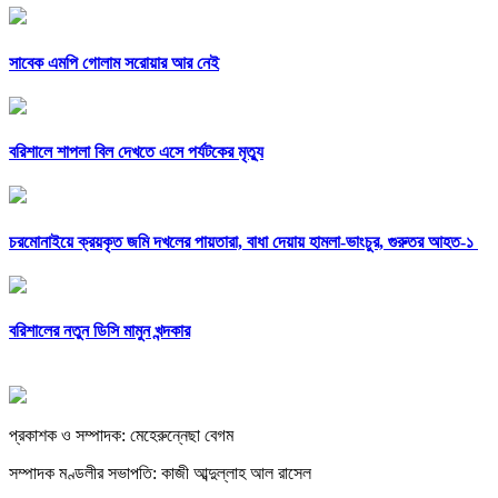
সাবেক এমপি গোলাম সরোয়ার আর নেই
বরিশালে শাপলা বিল দেখতে এসে পর্যটকের মৃত্যু
চরমোনাইয়ে ক্রয়কৃত জমি দখলের পায়তারা, বাধা দেয়ায় হামলা-ভাংচুর, গুরুতর আহত-১
বরিশালের নতুন ডিসি মামুন খন্দকার
প্রকাশক ও সম্পাদক: মেহেরুন্নেছা বেগম
সম্পাদক মণ্ডলীর সভাপতি: কাজী আব্দুল্লাহ আল রাসেল