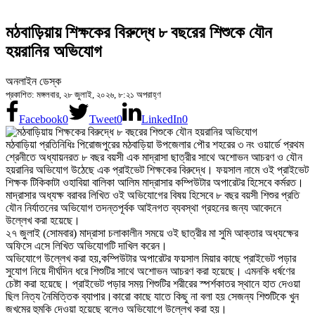
মঠবাড়িয়ায় শিক্ষকের বিরুদ্ধে ৮ বছরের শিশুকে যৌন
হয়রানির অভিযোগ
অনলাইন ডেস্ক
প্রকাশিত: মঙ্গলবার, ২৮ জুলাই, ২০২৬, ৮:২১ অপরাহ্ণ
Facebook
0
Tweet
0
LinkedIn
0
মঠবাড়িয়া প্রতিনিধিঃ পিরোজপুরের মঠবাড়িয়া উপজেলার পৌর শহরের ৩ নং ওয়ার্ডে প্রথম
শ্রেনীতে অধ্যায়নরত ৮ বছর বয়সী এক মাদ্রাসা ছাত্রীর সাথে অশোভন আচরণ ও যৌন
হয়রানির অভিযোগ উঠেছে এক প্রাইভেট শিক্ষকের বিরুদ্ধে। ফয়সাল নামে ওই প্রাইভেট
শিক্ষক টিকিকাটা ওহাবিয়া বালিকা আলিম মাদ্রাসার কম্পিউটার অপারেটর হিসেবে কর্মরত।
মাদ্রাসার অধ্যক্ষ বরাবর লিখিত ওই অভিযোগের বিষয় হিসেবে ৮ বছর বয়সী শিশুর প্রতি
যৌন নির্যাতনের অভিযোগ তদন্তপূর্বক আইনগত ব্যবস্থা গ্রহনের জন্য আবেদনে
উল্লেখ করা হয়েছে।
২৭ জুলাই (সোমবার) মাদ্রাসা চলাকালীন সময়ে ওই ছাত্রীর মা সুমি আক্তার অধ্যক্ষের
অফিসে এসে লিখিত অভিযোগটি দাখিল করেন।
অভিযোগে উল্লেখ করা হয়,কম্পিউটার অপারেটর ফয়সাল মিয়ার কাছে প্রাইভেট পড়ার
সুযোগ নিয়ে দীর্ঘদিন ধরে শিশুটির সাথে অশোভন আচরণ করা হয়েছে। এমনকি ধর্ষণের
চেষ্টা করা হয়েছে। প্রাইভেট পড়ার সময় শিশুটির শরীরের স্পর্শকাতর স্থানে হাত দেওয়া
ছিল নিত্য নৈমিত্তিক ব্যাপার।কারো কাছে যাতে কিছু না বলা হয় সেজন্য শিশুটিকে খুন
জখমের হুমকি দেওয়া হয়েছে বলেও অভিযোগে উল্লেখ করা হয়।