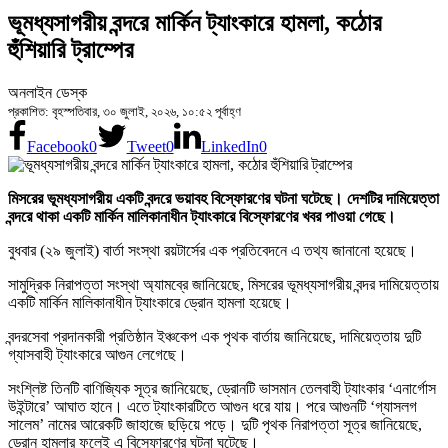
ভূমধ্যসাগরীয় বন্দরে মার্কিন ট্যাংকারে হামলা, কঠোর
হুঁশিয়ারি ট্রাম্পের
অনলাইন ডেস্ক
প্রকাশিত: বৃহস্পতিবার, ৩০ জুলাই, ২০২৬, ১০:৫২ পূর্বাহ্ণ
Facebook
0
Tweet
0
LinkedIn
0
মিসরের ভূমধ্যসাগরীয় একটি বন্দরে ভয়াবহ বিস্ফোরণের ঘটনা ঘটেছে। দেশটির দামিয়েত্তা
বন্দরে থাকা একটি মার্কিন মালিকানাধীন ট্যাংকারে বিস্ফোরণের খবর পাওয়া গেছে।
বুধবার (২৯ জুলাই) বার্তা সংস্থা রয়টার্সের এক প্রতিবেদনে এ তথ্য জানানো হয়েছে।
সামুদ্রিক নিরাপত্তা সংস্থা অ্যামব্রে জানিয়েছে, মিসরের ভূমধ্যসাগরীয় বন্দর দামিয়েত্তায়
একটি মার্কিন মালিকানাধীন ট্যাংকারে ড্রোন হামলা হয়েছে।
বন্দরসেবা প্রদানকারী প্রতিষ্ঠান ইঞ্চকেপ এক পৃথক বার্তায় জানিয়েছে, দামিয়েত্তায় দুটি
গ্যাসবাহী ট্যাংকারে আগুন লেগেছে।
সংশ্লিষ্ট তিনটি বাণিজ্যিক সূত্র জানিয়েছে, ড্রোনটি ভাসমান তেলবাহী ট্যাংকার ‘এনার্গোস
উইন্টারে’ আঘাত হানে। এতে ট্যাংকারটিতে আগুন ধরে যায়। পরে আগুনটি ‘গ্যাসলগ
সালেম’ নামের আরেকটি জাহাজে ছড়িয়ে পড়ে। দুটি পৃথক নিরাপত্তা সূত্র জানিয়েছে,
ড্রোন হামলার ফলেই এ বিস্ফোরণের ঘটনা ঘটেছে।