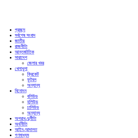
প্রচ্ছদ
সর্বশেষ সংবাদ
জাতীয়
রাজনীতি
আন্তর্জাতিক
সারাদেশ
জেলার খবর
খেলাধুলা
ক্রিকেট
ফুটবল
অন্যান্য
বিনোদন
বলিউড
হলিউড
ঢালিউড
অন্যান্য
অপরাধ-দুর্নীতি
অর্থনীতি
আইন-আদালত
গণমাধ্যম