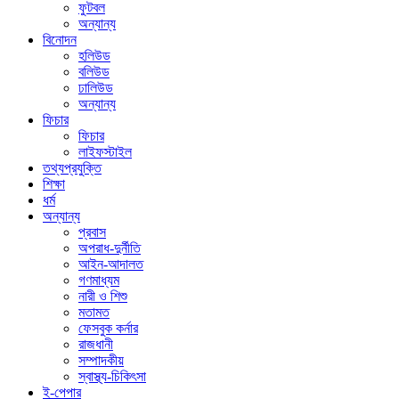
ফুটবল
অন্যান্য
বিনোদন
হলিউড
বলিউড
ঢালিউড
অন্যান্য
ফিচার
ফিচার
লাইফস্টাইল
তথ্যপ্রযুক্তি
শিক্ষা
ধর্ম
অন্যান্য
প্রবাস
অপরাধ-দুর্নীতি
আইন-আদালত
গণমাধ্যম
নারী ও শিশু
মতামত
ফেসবুক কর্নার
রাজধানী
সম্পাদকীয়
স্বাস্থ্য-চিকিৎসা
ই-পেপার