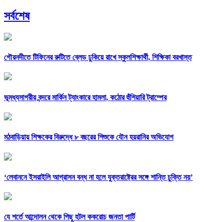
সর্বশেষ
গৌরনদীতে টিফিনের রুটিতে ব্লেড ঢুকিয়ে রাখে স্কুলশিক্ষার্থী, শিক্ষিকা বরখাস্ত
ভূমধ্যসাগরীয় বন্দরে মার্কিন ট্যাংকারে হামলা, কঠোর হুঁশিয়ারি ট্রাম্পের
মঠবাড়িয়ায় শিক্ষকের বিরুদ্ধে ৮ বছরের শিশুকে যৌন হয়রানির অভিযোগ
‘লেবাননে ইসরাইলি আগ্রাসন বন্ধ না হলে যুক্তরাষ্ট্রের সঙ্গে শান্তি চুক্তি নয়’
যে শর্তে আন্দোলন থেকে পিছু হটল ককরোচ জনতা পার্টি