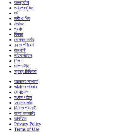
জনদুর্ভোগ
তথ্যপ্রযুক্তি
ধর্ম
নারী ও শিশু
মতামত
প্রবাস
ফিচার
ফেসবুক কর্নার
বন ও পরিবেশ
রাজধানী
লাইফস্টাইল
শিক্ষা
সম্পাদকীয়
স্বাস্থ্য-চিকিৎসা
আমাদের সম্পর্কে
আমাদের পরিবার
যোগাযোগ
সংবাদ পাঠান
ফটোগ্যালারী
ভিডিও গ্যালারী
বাংলা কনভার্টার
আর্কাইভ
Privacy Policy
Terms of Use