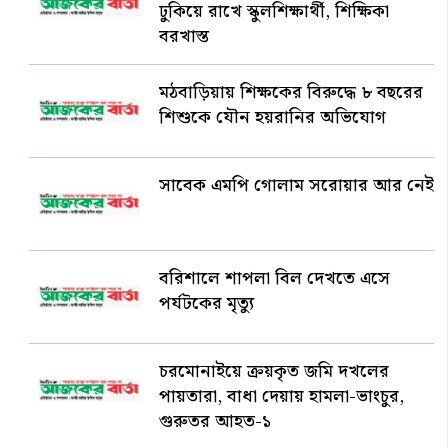
ঢুকিয়ে রাখে স্কুলশিক্ষার্থী, শিক্ষিকা
বরখাস্ত
মঠবাড়িয়ায় শিক্ষকের বিরুদ্ধে ৮ বছরের
শিশুকে যৌন হয়রানির অভিযোগ
সাবেক এমপি গোলাম সরোয়ার আর নেই
বরিশালে শাপলা বিল দেখতে এসে
পর্যটকের মৃত্যু
চরমোনাইয়ে ক্রয়কৃত জমি দখলের
পায়তারা, বাধা দেয়ায় হামলা-ভাংচুর,
গুরুতর আহত-১