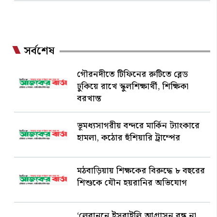
সর্বশেষ
গৌরনদীতে টিফিনের রুটিতে ব্লেড
ঢুকিয়ে রাখে স্কুলশিক্ষার্থী, শিক্ষিকা
বরখাস্ত
ভূমধ্যসাগরীয় বন্দরে মার্কিন ট্যাংকারে
হামলা, কঠোর হুঁশিয়ারি ট্রাম্পের
মঠবাড়িয়ায় শিক্ষকের বিরুদ্ধে ৮ বছরের
শিশুকে যৌন হয়রানির অভিযোগ
‘লেবাননে ইসরাইলি আগ্রাসন বন্ধ না