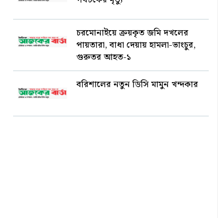
চরমোনাইয়ে ক্রয়কৃত জমি দখলের
পায়তারা, বাধা দেয়ায় হামলা-ভাংচুর,
গুরুতর আহত-১
বরিশালের নতুন ডিসি মামুন খন্দকার