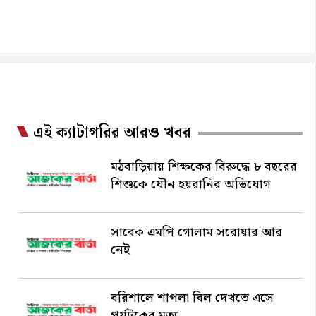
এই ক্যাটাগরির আরও খবর
মঠবাড়িয়ায় শিক্ষকের বিরুদ্ধে ৮ বছরের
শিশুকে যৌন হয়রানির অভিযোগ
সাবেক এমপি গোলাম সরোয়ার আর
নেই
বরিশালে শাপলা বিল দেখতে এসে
পর্যটকের মৃত্যু